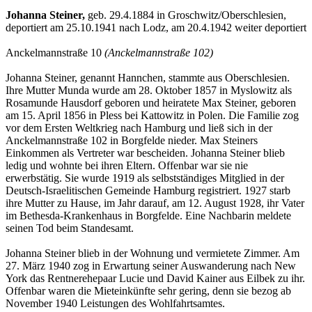
Johanna Steiner,
geb. 29.4.1884 in Groschwitz/Oberschlesien,
deportiert am 25.10.1941 nach Lodz, am 20.4.1942 weiter deportiert
Anckelmannstraße 10
(Anckelmannstraße 102)
Johanna Steiner, genannt Hannchen, stammte aus Oberschlesien.
Ihre Mutter Munda wurde am 28. Oktober 1857 in Myslowitz als
Rosamunde Hausdorf geboren und heiratete Max Stei­ner, geboren
am 15. April 1856 in Pless bei Kattowitz in Polen. Die Familie zog
vor dem Ersten Weltkrieg nach Hamburg und ließ sich in der
Anckelmannstraße 102 in Borgfelde nieder. Max Steiners
Einkommen als Ver­treter war bescheiden. Johanna Steiner blieb
ledig und wohnte bei ihren Eltern. Offenbar war sie nie
erwerbstätig. Sie wurde 1919 als selbstständiges Mitglied in der
Deutsch-Israelitischen Gemeinde Hamburg registriert. 1927 starb
ihre Mutter zu Hause, im Jahr darauf, am 12. August 1928, ihr Vater
im Bethesda-Krankenhaus in Borgfelde. Eine Nachbarin meldete
seinen Tod beim Standesamt.
Johanna Steiner blieb in der Wohnung und vermietete Zimmer. Am
27. März 1940 zog in Er­wartung seiner Auswanderung nach New
York das Rentnerehepaar Lucie und David Kainer aus Eilbek zu ihr.
Offenbar waren die Mieteinkünfte sehr gering, denn sie bezog ab
No­vem­ber 1940 Leistungen des Wohlfahrtsamtes.