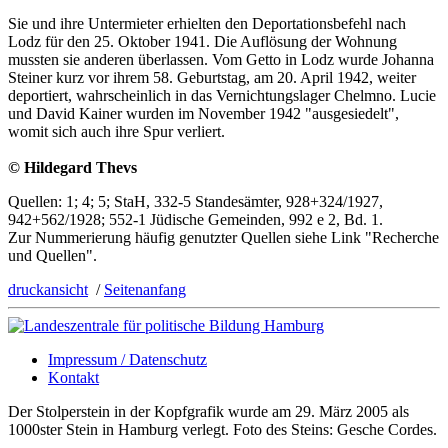
Sie und ihre Untermieter erhielten den Deportationsbefehl nach
Lodz für den 25. Oktober 1941. Die Auflösung der Wohnung
mussten sie anderen überlassen. Vom Getto in Lodz wurde Johanna
Steiner kurz vor ihrem 58. Geburtstag, am 20. April 1942, weiter
deportiert, wahrscheinlich in das Vernichtungslager Chelmno. Lucie
und David Kainer wurden im No­vem­b­er 1942 "ausgesiedelt",
womit sich auch ihre Spur verliert.
© Hildegard Thevs
Quellen: 1; 4; 5; StaH, 332-5 Standesämter, 928+324/1927,
942+562/1928; 552-1 Jüdische Gemeinden, 992 e 2, Bd. 1.
Zur Nummerierung häufig genutzter Quellen siehe Link "Recherche
und Quellen".
druckansicht
/
Seitenanfang
Impressum / Datenschutz
Kontakt
Der Stolperstein in der Kopfgrafik wurde am 29. März 2005 als
1000ster Stein in Hamburg verlegt. Foto des Steins: Gesche Cordes.