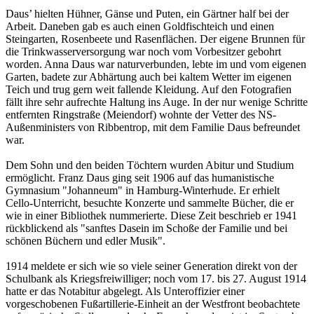
Daus’ hielten Hühner, Gänse und Puten, ein Gärtner half bei der
Arbeit. Daneben gab es auch einen Goldfischteich und einen
Steingarten, Rosenbeete und Rasenflächen. Der eigene Brunnen für
die Trinkwasserversorgung war noch vom Vorbesitzer gebohrt
worden. Anna Daus war naturverbunden, lebte im und vom eigenen
Garten, badete zur Abhärtung auch bei kaltem Wetter im eigenen
Teich und trug gern weit fallende Kleidung. Auf den Fotografien
fällt ihre sehr aufrechte Haltung ins Auge. In der nur wenige Schritte
entfernten Ringstraße (Meiendorf) wohnte der Vetter des NS-
Außenministers von Ribbentrop, mit dem Familie Daus befreundet
war.
Dem Sohn und den beiden Töchtern wurden Abitur und Studium
ermöglicht. Franz Daus ging seit 1906 auf das humanistische
Gymnasium "Johanneum" in Hamburg-Winterhude. Er erhielt
Cello-Unterricht, besuchte Konzerte und sammelte Bücher, die er
wie in einer Bibliothek nummerierte. Diese Zeit beschrieb er 1941
rückblickend als "sanftes Dasein im Schoße der Familie und bei
schönen Büchern und edler Musik".
1914 meldete er sich wie so viele seiner Generation direkt von der
Schulbank als Kriegsfreiwilliger; noch vom 17. bis 27. August 1914
hatte er das Notabitur abgelegt. Als Unteroffizier einer
vorgeschobenen Fußartillerie-Einheit an der Westfront beobachtete