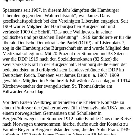
Spätestens seit 1907, in diesem Jahr kämpften die Hamburger
Liberalen gegen den "Wahlrechtsraub", war James Daus
gesellschaftspolitisch bei den Vereinigten Liberalen engagiert. Seit
1909 war er Mitglied der Hamburgischen Bürgerschaft und
verfasste 1909 die Schrift "Das neue Wahlgesetz in seiner
politischen und praktischen Bedeutung". 1919 kandidierte er für die
liberale Deutsche Demokratische Partei (DDP) auf Listenplatz 7,
zog in die Hamburgische Bürgerschaft ein und wurde Mitglied des
Medizinalkollegiums. Mit 20 Prozent der Stimmen und 33 Sitzen
war die DDP 1919 nach den Sozialdemokraten (82 Sitze) die
zweitstärkste Kraft in der Bürgerschaft. Hamburg stellte einen der
bedeutendsten und erfolgreichsten Landesverbände der DDP im
Deutschen Reich. Daneben war James Daus u. a. 1907–1909
gewähltes Mitglied im Schulbezirk Billwärder Ausschlag und 1914
Kirchenvorsteher der evangelischen St. Thomaskirche am
Billwärder Ausschlag.
Vor dem Ersten Weltkrieg unterhielten die Eheleute Kontakte zu
einem Professor der Quäkeruniversität in Pennsylvania/USA und zu
einem norwegischen Germanisten und Schulleiter in
Bergen/Norwegen. Im Sommer 1912 hatte Familie Daus eine Reise
nach Norwegen unternommen, hierbei dürfte auch der Kontakt zu
Familie Beyer in Bergen entstanden sein, die den Sohn Franz 1939
aufnahm. 1922 starb James Daus im Alter von 58 Jahren im