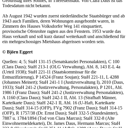
Geburtstag ihres Sohnes, in Theresienstadt. Von Clara Daus ist das
Todesdatum nicht bekannt.
Ab August 1942 wurden zuerst niederländische Staatsbürger und ab
1943 auch Familien, deren Wohnungen ausgebombt waren, in
Zimmern des Hauses Volksdorfer Weg 141 einquartiert,
provisorische Ofenrohre ragten aus den Fenstern. 1953 wurde das
Haus verkauft und soll kurz darauf weiterkauft und anschließend für
ein mehrgeschossiges Mietshaus abgerissen worden sein.
© Björn Eggert
Quellen: 4; 5; StaH 131-15 (Senatskanzlei Personalakten), C 100
(Clara Daus); StaH 213-1 (OLG Verwaltung), Abl. 8, 143 E-L 4a
(Urteil 1938); StaH 221-11 (Staatskommissar für die
Entnazifizierung), P 14524 (Franz Soujan); StaH 221-11, L 4288
(Johannes Meinert); StaH 241-1 I (Justizverwaltung I), 2010 (Daus,
1933); StaH 241-2 (Justizverwaltung, Personalakten), P 1201, Abl.
1986 I (Franz Daus); StaH 241-2 (Justizverwaltung Personalakten),
A 1160 (Clara Daus); StaH 242-1 II, Abl. 13 (Strafhaft Männer,
Karteikarte Daus); StaH 242-1 II, Abl. 16 (U-Haft, Karteikarte
Daus); StaH 314-15 (OFP), FVg 7902 (Franz Daus); StaH 314-15
(OFP), R 1757/38 (Dr. Ernst Daus); StaH 332-5 (Standesämter),
7887 u. 1784/1894 (Tod von Clara Marcus); StaH 332-8 (Alte
Einwohnermeldekartei), Dr. James Daus, Hermann Marcus; StaH