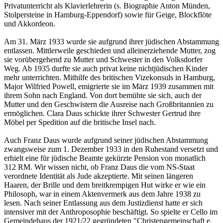
Privatunterricht als Klavierlehrerin (s. Biographie Anton Münden,
Stolpersteine in Hamburg-Eppendorf) sowie für Geige, Blockflöte
und Akkordeon.
Am 31. März 1933 wurde sie aufgrund ihrer jüdischen Abstammung
entlassen. Mittlerweile geschieden und alleinerziehende Mutter, zog
sie vorübergehend zu Mutter und Schwester in den Volksdorfer
Weg. Ab 1935 durfte sie auch privat keine nichtjüdischen Kinder
mehr unterrichten. Mithilfe des britischen Vizekonsuls in Hamburg,
Major Wilfried Powell, emigrierte sie im März 1939 zusammen mit
ihrem Sohn nach England. Von dort bemühte sie sich, auch der
Mutter und den Geschwistern die Ausreise nach Großbritannien zu
ermöglichen. Clara Daus schickte ihrer Schwester Gertrud ihre
Möbel per Spedition auf die britische Insel nach.
Auch Franz Daus wurde aufgrund seiner jüdischen Abstammung
zwangsweise zum 1. Dezember 1933 in den Ruhestand versetzt und
erhielt eine für jüdische Beamte gekürzte Pension von monatlich
312 RM. Wir wissen nicht, ob Franz Daus die vom NS-Staat
verordnete Identität als Jude akzeptierte. Mit seinen längeren
Haaren, der Brille und dem breitkrempigen Hut wirke er wie ein
Philosoph, war in einem Aktenvermerk aus dem Jahre 1938 zu
lesen. Nach seiner Entlassung aus dem Justizdienst hatte er sich
intensiver mit der Anthroposophie beschäftigt. So spielte er Cello im
Gemeindehaus der 1921/22 gegründeten "Christen­ge­mein­schaft e.