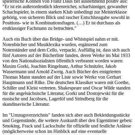
spielerische Können von Franz Daus fiel ausnehmend positiv aus:
"Er ist ein außerordentlich ideenreicher, scharfsinniger, gewandter
Schachspieler, in einem starken Klub unbedingt zur Meisterklasse
gehörig, von sicherem Blick und rascher Entschlussgabe sowohl in
Positions- wie in Kombinationsfragen. (…) Er ist durchaus als
erstklassiger Fachmann zu betrachten."
Auch ein Buch über das Bridge- und Whistspiel nahm er mit.
Notenbücher und Musiklexika wurden, ergänzend zum
Notenständer und dem Cello, verpackt. Auffällig ist, dass sich auch
fünf Autoren auf der Bücherliste fanden, deren Werke im Mai 1933
von den Nationalsozialisten öffentlich verbrannt worden waren:
Maxim Gorki, Joachim Ringelnatz, Arthur Schnitzler, Jakob
Wassermann und Arnold Zweig. Auch Bücher des emigrierten
Thomas Mann standen auf der Liste sowie Werke von Gerhart
Hauptmann und Rilke. Die deutschen Klassiker waren mit Goethe,
Schiller und Kleist vertreten. Shakespeare und Oscar Wilde standen
für die angelsächsische Literatur, Gorki und Dostojewski für die
russische und Jacobsen, Lagerlöf und Strindberg für die
skandinavische Literatur.
Im "Umzugsverzeichnis" fanden sich aber auch Bekleidungsstücke
und Gegenstände, die weitere Auskunft über den Eigentümer geben:
Smoking, Frack und Lackschuhe für offizielle und festliche Anlässe
(möglicherweise schon im Hinblick auf eine eventuelle