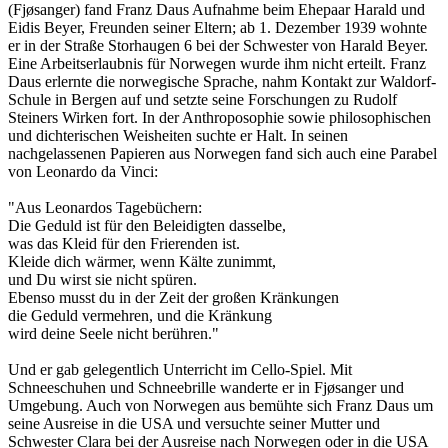
(Fjøsanger) fand Franz Daus Aufnahme beim Ehepaar Harald und
Eidis Beyer, Freunden seiner Eltern; ab 1. De­zember 1939 wohnte
er in der Straße Storhaugen 6 bei der Schwester von Harald Beyer.
Eine Arbeitserlaubnis für Norwegen wurde ihm nicht erteilt. Franz
Daus erlernte die norwegische Sprache, nahm Kontakt zur Waldorf-
Schule in Bergen auf und setzte seine Forschungen zu Rudolf
Steiners Wirken fort. In der Anthroposophie sowie philosophischen
und dichterischen Weisheiten suchte er Halt. In seinen
nachgelassenen Papieren aus Norwegen fand sich auch eine Parabel
von Leonardo da Vinci:
"Aus Leonardos Tagebüchern:
Die Geduld ist für den Beleidigten dasselbe,
was das Kleid für den Frierenden ist.
Kleide dich wärmer, wenn Kälte zunimmt,
und Du wirst sie nicht spüren.
Ebenso musst du in der Zeit der großen Kränkungen
die Geduld vermehren, und die Kränkung
wird deine Seele nicht berühren."
Und er gab gelegentlich Unterricht im Cello-Spiel. Mit
Schneeschuhen und Schneebrille wanderte er in Fjøsanger und
Umgebung. Auch von Norwegen aus bemühte sich Franz Daus um
seine Ausreise in die USA und versuchte seiner Mutter und
Schwester Clara bei der Ausreise nach Norwegen oder in die USA