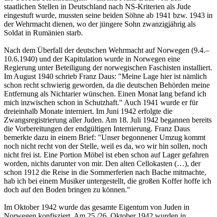
staatlichen Stellen in Deutschland nach NS-Kriterien als Jude
eingestuft wurde, mussten seine beiden Söhne ab 1941 bzw. 1943 in
der Wehrmacht dienen, wo der jüngere Sohn zwanzigjährig als
Soldat in Rumänien starb.
Nach dem Überfall der deutschen Wehrmacht auf Norwegen (9.4.–
10.6.1940) und der Kapitulation wurde in Norwegen eine
Regierung unter Beteiligung der norwegischen Faschisten installiert.
Im August 1940 schrieb Franz Daus: "Meine Lage hier ist nämlich
schon recht schwierig geworden, da die deutschen Behörden meine
Entfernung als Nichtarier wünschen. Einen Monat lang befand ich
mich inzwischen schon in Schutzhaft." Auch 1941 wurde er für
dreieinhalb Monate interniert. Im Juni 1942 erfolgte die
Zwangsregistrierung aller Juden. Am 18. Juli 1942 begannen bereits
die Vorbereitungen der endgültigen Internierung. Franz Daus
bemerkte dazu in einem Brief: "Unser begonnener Umzug kommt
noch nicht recht von der Stelle, weil es da, wo wir hin sollen, noch
nicht frei ist. Eine Portion Möbel ist eben schon auf Lager gefahren
worden, nichts darunter von mir. Den alten Cellokasten (…), der
schon 1912 die Reise in die Sommerferien nach Bache mitmachte,
hab ich bei einem Musiker untergestellt, die großen Koffer hoffe ich
doch auf den Boden bringen zu können."
Im Oktober 1942 wurde das gesamte Eigentum von Juden in
Norwegen konfisziert. Am 25./26. Oktober 1942 wurden in