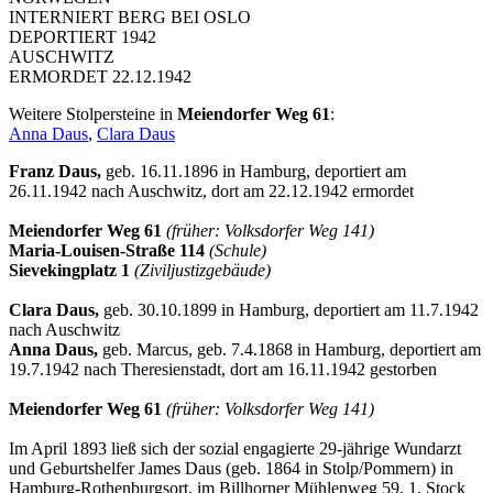
INTERNIERT BERG BEI OSLO
DEPORTIERT 1942
AUSCHWITZ
ERMORDET 22.12.1942
Weitere Stolpersteine in
Meiendorfer Weg 61
:
Anna Daus
,
Clara Daus
Franz Daus,
geb. 16.11.1896 in Hamburg, deportiert am
26.11.1942 nach Auschwitz, dort am 22.12.1942 ermordet
Meiendorfer Weg 61
(früher: Volksdorfer Weg 141)
Maria-Louisen-Straße 114
(Schule)
Sievekingplatz 1
(Ziviljustizgebäude)
Clara Daus,
geb. 30.10.1899 in Hamburg, deportiert am 11.7.1942
nach Auschwitz
Anna Daus,
geb. Marcus, geb. 7.4.1868 in Hamburg, deportiert am
19.7.1942 nach Theresienstadt, dort am 16.11.1942 gestorben
Meiendorfer Weg 61
(früher: Volksdorfer Weg 141)
Im April 1893 ließ sich der sozial engagierte 29-jährige Wundarzt
und Geburtshelfer James Daus (geb. 1864 in Stolp/Pommern) in
Hamburg-Rothenburgsort, im Billhorner Mühlenweg 59, 1. Stock