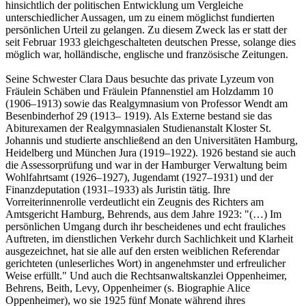
hinsichtlich der politischen Entwicklung um Vergleiche
unterschiedlicher Aussagen, um zu einem möglichst fundierten
persönlichen Urteil zu gelangen. Zu diesem Zweck las er statt der
seit Februar 1933 gleichgeschalteten deutschen Presse, solange dies
möglich war, holländische, englische und französische Zeitungen.
Seine Schwester Clara Daus besuchte das private Lyzeum von
Fräulein Schäben und Fräulein Pfannenstiel am Holzdamm 10
(1906–1913) sowie das Realgymnasium von Professor Wendt am
Besenbinderhof 29 (1913– 1919). Als Externe bestand sie das
Abiturexamen der Realgymnasialen Studienanstalt Kloster St.
Johannis und studierte anschließend an den Universitäten Hamburg,
Heidelberg und München Jura (1919–1922). 1926 bestand sie auch
die Assessorprüfung und war in der Hamburger Verwaltung beim
Wohlfahrtsamt (1926–1927), Jugendamt (1927–1931) und der
Finanzdeputation (1931–1933) als Juristin tätig. Ihre
Vorreiterinnenrolle ver­deutlicht ein Zeugnis des Richters am
Amtsgericht Hamburg, Behrends, aus dem Jahre 1923: "(…) Im
persönlichen Umgang durch ihr bescheidenes und echt frauliches
Auftreten, im dienstlichen Verkehr durch Sachlichkeit und Klarheit
ausgezeichnet, hat sie alle auf den ersten weiblichen Referendar
gerichteten (unleserliches Wort) in angenehmster und erfreulicher
Weise erfüllt." Und auch die Rechtsanwaltskanzlei Oppenheimer,
Behrens, Beith, Levy, Oppenheimer (s. Biographie Alice
Oppenheimer), wo sie 1925 fünf Monate während ihres