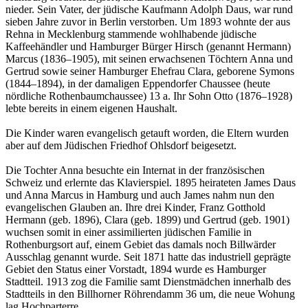
nieder. Sein Vater, der jüdische Kaufmann Adolph Daus, war rund
sieben Jahre zuvor in Berlin verstorben. Um 1893 wohnte der aus
Rehna in Mecklenburg stammende wohlhabende jüdische
Kaffeehändler und Hamburger Bürger Hirsch (genannt Hermann)
Marcus (1836–1905), mit seinen erwachsenen Töchtern Anna und
Gertrud sowie seiner Hamburger Ehefrau Clara, geborene Symons
(1844–1894), in der damaligen Eppendorfer Chaussee (heute
nördliche Rothenbaumchaussee) 13 a. Ihr Sohn Otto (1876–1928)
lebte bereits in einem eigenen Haushalt.
Die Kinder waren evangelisch getauft worden, die Eltern wurden
aber auf dem Jüdischen Friedhof Ohlsdorf beigesetzt.
Die Tochter Anna besuchte ein Internat in der französischen
Schweiz und erlernte das Klavierspiel. 1895 heirateten James Daus
und Anna Marcus in Hamburg und auch James nahm nun den
evangelischen Glauben an. Ihre drei Kinder, Franz Gotthold
Hermann (geb. 1896), Clara (geb. 1899) und Gertrud (geb. 1901)
wuchsen somit in einer assimilierten jüdischen Familie in
Rothenburgsort auf, einem Gebiet das damals noch Billwärder
Ausschlag genannt wurde. Seit 1871 hatte das industriell geprägte
Gebiet den Status einer Vorstadt, 1894 wurde es Hamburger
Stadtteil. 1913 zog die Familie samt Dienstmädchen innerhalb des
Stadtteils in den Billhorner Röhrendamm 36 um, die neue Wohung
lag Hochparterre.