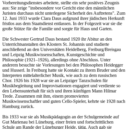
Vorbereitungsdienstes arbeitete, stellte ein sehr positives Zeugnis
aus: Sie zeige "insbesondere vor Gericht eine den männlichen
Juristen durchaus nicht unterlegene Sicherheit des Auftretens". Zum
12. Juni 1933 wurde Clara Daus aufgrund ihrer jüdischen Herkunft
fristlos aus dem Staatsdienst entlassen. In der Folgezeit war sie die
große Stütze für die Familie und sorgte für Haus und Garten.
Die Schwester Gertrud Daus bestand 1920 ihr Abitur an den
Unterrichtsanstalten des Klosters St. Johannis und studierte
anschließend an den Universitäten Heidelberg, Freiburg/Breisgau
und Leipzig Musikwissenschaften, Kunstgeschichte und
Philosophie (1921–1926), allerdings ohne Abschluss. Unter
anderem besuchte sie Vorlesungen bei den Philosophen Heidegger
und Husserl. In Freiburg hatte sie Kontakt zu ihrem Bruder und den
Interpreten mittelalterlicher Musik, wie auch zu dem russischen
Chor. 1926 bis 1928 war sie an Leipziger Tanzschulen für
Musikbegleitung und Improvisationen engagiert und verdiente so
den Lebensunterhalt für sich und ihren künftigen Mann Hilmar
Trede. Zusammen mit ihm, einem promovierten
Musikwissenschaftler und guten Cello-Spieler, kehrte sie 1928 nach
Hamburg zurück.
Bis 1933 war sie als Musikpädagogin an der Schulgemeinde auf
Gut Marienau bei Lüneburg, einer freien und fortschrittlichen
Schule am Rande der Lüneburger Heide, tätig. Auch gab sie