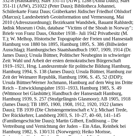
332-8 (Hauskartei); StaH 351-11 (AfW), 1288 (Anna Daus); StaH
351-11 (AfW), 251022 (Peter Daus); Bibliotheca Johannei,
Schülerkarte Franz Daus; Gräberkartei Jüdischer Friedhof Ohlsdorf
(Marcus); Landesbetrieb Geoinformation und Vermessung, Mai
2010 (Adresszuordnung); Bezirksamt Wandsbek, Bauamt Rahlstedt;
Jødisk Museum i Oslo, database "Victims of the Shoah in Norway";
Briefe von Franz Daus, Oktober 1938– Juli 1942 Privatbesitz (M.
T.); W. Melhop, Historische Topographie der Freien und Hansestadt
Hamburg von 1880 bis 1895, Hamburg 1895, S. 386 (Billwärder
Ausschlag); Hamburgisches Staatshandbuch 1907, 1909, 1914 (Dr.
James Daus); Ursula Büttner, Politischer Neubeginn in schwieriger
Zeit: Wahl und Arbeit der ersten demokratischen Bürgerschaft
1919–1921, Hrsg. Landeszentrale für politische Bildung Hamburg,
Hamburg 1994, S. 138 (James Daus); Ursula Büttner, Hamburg zur
Zeit der Weimarer Republik, Hamburg 1996, S. 45, 52 (DDP);
Ursula Büttner/Werner Jochmann, Hamburg auf dem Weg ins Dritte
Reich – Entwicklungsjahre 1931–1933, Hamburg 1985, S. 49
(Wittmoor bei Glashütte); Handbuch der Hansestadt Hamburg,
Hamburg 1939, S. 257 (Strafgefängnis Glasmoor); AB 1905, 1918
(James Daus); TB 1895, 1900, 1908, 1912, 1920, 1922 (James
Daus); TB 1939 (Die Christengemeinschaft e.V.); Michael Trede,
Der Rückkehrer, Landsberg 2003, S. 10–27, 40–60, 141–145
(Familiengeschichte Daus); Martin Gilbert, Endlösung – Die
Vertreibung und Vernichtung der Juden – Ein Atlas, Reinbek bei
Hamburg 1982, S. 130/131 (Norwegen); Heiko Morisse,