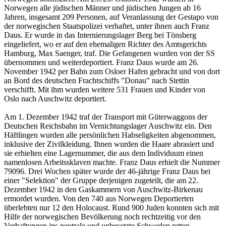
Norwegen alle jüdischen Männer und jüdischen Jungen ab 16
Jahren, insgesamt 209 Personen, auf Veranlassung der Gestapo von
der norwegischen Staatspolizei verhaftet, unter ihnen auch Franz
Daus. Er wurde in das Internierungslager Berg bei Tönsberg
eingeliefert, wo er auf den ehemaligen Richter des Amtsgerichts
Hamburg, Max Saenger, traf. Die Gefangenen wurden von der SS
übernommen und weiterdeportiert. Franz Daus wurde am 26.
November 1942 per Bahn zum Osloer Hafen gebracht und von dort
an Bord des deutschen Frachtschiffs "Donau" nach Stettin
verschifft. Mit ihm wurden weitere 531 Frauen und Kinder von
Oslo nach Auschwitz deportiert.
Am 1. Dezember 1942 traf der Transport mit Güterwaggons der
Deutschen Reichsbahn im Vernichtungslager Auschwitz ein. Den
Häftlingen wurden alle persönlichen Habseligkeiten abgenommen,
inklusive der Zivilkleidung. Ihnen wurden die Haare abrasiert und
sie erhielten eine Lagernummer, die aus dem Individuum einen
namenlosen Arbeitssklaven machte. Franz Daus erhielt die Nummer
79096. Drei Wochen später wurde der 46-jährige Franz Daus bei
einer "Selektion" der Gruppe derjenigen zugeteilt, die am 22.
Dezember 1942 in den Gaskammern von Auschwitz-Birkenau
ermordet wurden. Von den 740 aus Norwegen Deportierten
überlebten nur 12 den Holocaust. Rund 900 Juden konnten sich mit
Hilfe der norwegischen Bevölke­rung noch rechtzeitig vor den
Verhaftungen ins neutrale und unbesetzte Schweden retten.