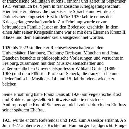
er französische Stellungen durchs Fernrohr und geriet im September
1915 vermutlich bei Ypern in französische Kriegsgefangenschaft.
Hier lernte er intensiv die französische Sprache und wurde als
Dolmetscher eingesetzt. Erst im März 1920 kehrte er aus der
Kriegsgefangenschaft zurück. Zur Erholung wurde er zur
befreundeten Familie Jasper an den Bodensee geschickt. In dem
einen Jahr seiner Kriegsteilnahme war er mit dem Eisernen Kreuz II.
Klasse und dem Hanseatenkreuz ausgezeichnet worden.
1920 bis 1923 studierte er Rechtswissenschaften an den
Universitäten Hamburg, Freiburg/ Breisgau, München und Jena.
Daneben besuchte er philosophische Vorlesungen und versuchte in
Freiburg, zusammen mit dem Musikwissenschaftler und
außerordentlichen Universitätsprofessor Wilibald Gurlitt (1889–
1963) und dem Flötisten Professor Scheck, die französische und
niederländische Musik des 14. und 15. Jahrhunderts wieder zu
beleben.
Seine Ernährung hatte Franz Daus ab 1920 auf vegetarische Kost
und Rohkost umgestellt. Schrittweise näherte er sich der
Anthroposophie Rudolf Steiners an, nicht zuletzt durch den Einfluss
seiner späteren Ehefrau.
1923 wurde er zum Referendar und 1925 zum Assessor ernannt. Ab
Juni 1927 amtierte er als Richter am Hamburger Landgericht. Einige