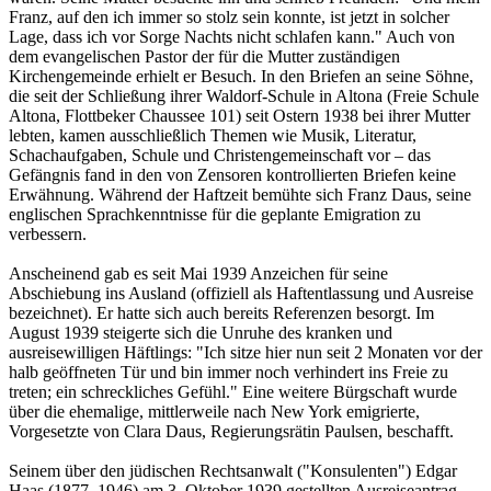
Franz, auf den ich immer so stolz sein konnte, ist jetzt in solcher
Lage, dass ich vor Sorge Nachts nicht schlafen kann." Auch von
dem evangelischen Pastor der für die Mutter zuständigen
Kirchengemeinde erhielt er Besuch. In den Briefen an seine Söhne,
die seit der Schließung ihrer Waldorf-Schule in Altona (Freie Schule
Altona, Flottbeker Chaussee 101) seit Ostern 1938 bei ihrer Mutter
lebten, kamen ausschließlich Themen wie Musik, Literatur,
Schachaufgaben, Schule und Christengemeinschaft vor – das
Gefängnis fand in den von Zensoren kontrollierten Briefen keine
Erwähnung. Während der Haftzeit bemühte sich Franz Daus, seine
englischen Sprachkenntnisse für die geplante Emigration zu
verbessern.
Anscheinend gab es seit Mai 1939 Anzeichen für seine
Abschiebung ins Ausland (offiziell als Haftentlassung und Ausreise
bezeichnet). Er hatte sich auch bereits Referenzen besorgt. Im
August 1939 steigerte sich die Unruhe des kranken und
ausreisewilligen Häftlings: "Ich sitze hier nun seit 2 Monaten vor der
halb geöffneten Tür und bin immer noch verhindert ins Freie zu
treten; ein schreckliches Gefühl." Eine weitere Bürgschaft wurde
über die ehemalige, mittlerweile nach New York emigrierte,
Vorgesetzte von Clara Daus, Regierungsrätin Paulsen, beschafft.
Seinem über den jüdischen Rechtsanwalt ("Konsulenten") Edgar
Haas (1877–1946) am 3. Oktober 1939 gestellten Ausreiseantrag