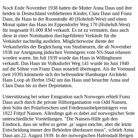
Noch Ende November 1938 hatten die Mutter Anna Daus und ihre
beiden in Deutschland verbliebenen Kinder, Clara Daus und Franz
Daus, ihr Haus in der Roonstraße 40 (Hoheluft-West) und einen
Monat später das Haus im Eppendorfer Weg 170 (Hoheluft-West)
für insgesamt 91.000 RM verkauft. Es ist zu vermuten, dass auch
diese in einer Notsituation durchgeführten Verkäufe für die
Verkäufer nachteilig ausfielen. Möglicherweise diente der
Verkaufserlös der Begleichung von Strafsteuern, die ab November
1938 zur Aneignung jüdischen Vermögens vom NS-Staat erlassen
worden waren. Im Juli 1939 wurde das Haus in Willinghusen
verkauft. Das Haus im Volksdorfer Weg 141 wurde im Juni 1940
auf die Söhne von Franz Daus notariell übertragen. Als ihr Vormund
(seit 1939) kümmerte sich der befreundete Hamburger Architekt
Hans Loop ab Herbst 1942 um das Haus und besuchte Anna und
Clara Daus bis zu ihrer Deportation.
Unterstützung bei seiner Emigration nach Norwegen erhielt Franz
Daus auch durch die private Hilfsorganisation von Odd Nansen,
dem Sohn des Polarforschers und Friedensnobelpreisträgers von
1922 Fritjof Nansen. Allerdings gab es dabei auf norwegischer Seite
unterschiedliche Vorstellungen. "Die Nansen-Hilfe gab den
Eindruck, dass sie selbst so gerne ‚ja’ sagen möchte, aber die letzte
Entscheidung immer den Behörden überlassen muss", schrieb Anna
Daus am 22. August 1939. In der norwegischen Hafenstadt Bergen