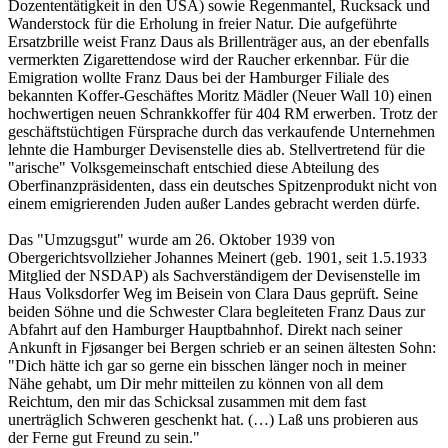
Dozententätigkeit in den USA) sowie Regenmantel, Rucksack und
Wanderstock für die Erholung in freier Natur. Die aufgeführte
Ersatzbrille weist Franz Daus als Brillenträger aus, an der ebenfalls
vermerkten Zigarettendose wird der Raucher erkennbar. Für die
Emigration wollte Franz Daus bei der Hamburger Filiale des
bekannten Koffer-Geschäftes Moritz Mädler (Neuer Wall 10) einen
hochwertigen neuen Schrankkoffer für 404 RM erwerben. Trotz der
geschäftstüchtigen Fürsprache durch das verkaufende Unternehmen
lehnte die Hamburger Devisenstelle dies ab. Stellvertretend für die
"arische" Volksgemeinschaft entschied diese Abteilung des
Oberfinanzpräsidenten, dass ein deutsches Spitzenprodukt nicht von
einem emigrierenden Juden außer Landes gebracht werden dürfe.
Das "Umzugsgut" wurde am 26. Oktober 1939 von
Obergerichtsvollzieher Johannes Meinert (geb. 1901, seit 1.5.1933
Mitglied der NSDAP) als Sachverständigem der Devisenstelle im
Haus Volksdorfer Weg im Beisein von Clara Daus geprüft. Seine
beiden Söhne und die Schwester Clara begleiteten Franz Daus zur
Abfahrt auf den Hamburger Hauptbahnhof. Direkt nach seiner
Ankunft in Fjøsanger bei Bergen schrieb er an seinen ältesten Sohn:
"Dich hätte ich gar so gerne ein bisschen länger noch in meiner
Nähe gehabt, um Dir mehr mitteilen zu können von all dem
Reichtum, den mir das Schicksal zusammen mit dem fast
unerträglich Schweren geschenkt hat. (…) Laß uns probieren aus
der Ferne gut Freund zu sein."