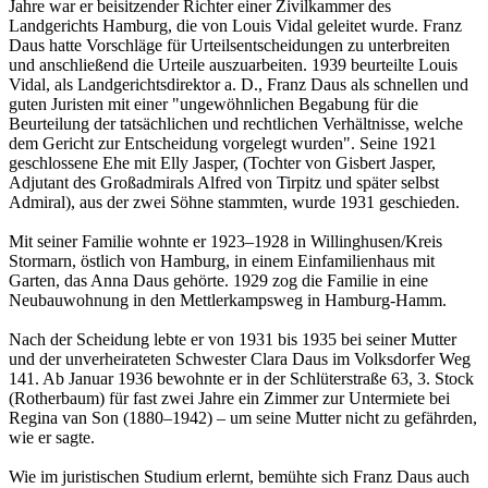
Jahre war er beisitzender Richter einer Zivilkammer des
Landgerichts Hamburg, die von Louis Vidal geleitet wurde. Franz
Daus hatte Vorschläge für Urteilsentscheidungen zu unterbreiten
und anschließend die Urteile auszuarbeiten. 1939 beurteilte Louis
Vidal, als Landgerichtsdirektor a. D., Franz Daus als schnellen und
guten Juristen mit einer "ungewöhnlichen Begabung für die
Beurteilung der tatsächlichen und rechtlichen Verhältnisse, welche
dem Gericht zur Entscheidung vorgelegt wurden". Seine 1921
geschlossene Ehe mit Elly Jasper, (Tochter von Gisbert Jasper,
Adjutant des Großadmirals Alfred von Tirpitz und später selbst
Admiral), aus der zwei Söhne stammten, wurde 1931 geschieden.
Mit seiner Familie wohnte er 1923–1928 in Willinghusen/Kreis
Stormarn, östlich von Hamburg, in einem Einfamilienhaus mit
Garten, das Anna Daus gehörte. 1929 zog die Familie in eine
Neubauwohnung in den Mettlerkampsweg in Hamburg-Hamm.
Nach der Scheidung lebte er von 1931 bis 1935 bei seiner Mutter
und der unverheirateten Schwester Clara Daus im Volksdorfer Weg
141. Ab Januar 1936 bewohnte er in der Schlüterstraße 63, 3. Stock
(Rotherbaum) für fast zwei Jahre ein Zimmer zur Untermiete bei
Regina van Son (1880–1942) – um seine Mutter nicht zu gefährden,
wie er sagte.
Wie im juristischen Studium erlernt, bemühte sich Franz Daus auch