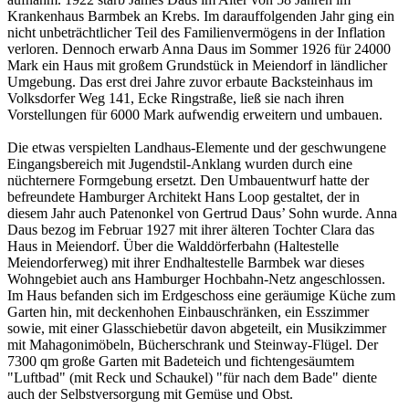
Krankenhaus Barmbek an Krebs. Im darauffolgenden Jahr ging ein
nicht unbeträchtlicher Teil des Familienvermögens in der Inflation
verloren. Dennoch erwarb Anna Daus im Sommer 1926 für 24000
Mark ein Haus mit großem Grundstück in Meiendorf in ländlicher
Umgebung. Das erst drei Jahre zuvor erbaute Backsteinhaus im
Volksdorfer Weg 141, Ecke Ringstraße, ließ sie nach ihren
Vorstellungen für 6000 Mark aufwendig erweitern und umbauen.
Die etwas verspielten Landhaus-Elemente und der geschwungene
Eingangsbereich mit Jugendstil-Anklang wurden durch eine
nüchternere Formgebung ersetzt. Den Umbauentwurf hatte der
befreundete Hamburger Architekt Hans Loop gestaltet, der in
diesem Jahr auch Paten­onkel von Gertrud Daus’ Sohn wurde. Anna
Daus bezog im Februar 1927 mit ihrer älteren Tochter Clara das
Haus in Meiendorf. Über die Walddörferbahn (Haltestelle
Meiendorferweg) mit ihrer Endhaltestelle Barmbek war dieses
Wohngebiet auch ans Hamburger Hochbahn-Netz angeschlossen.
Im Haus befanden sich im Erdgeschoss eine geräumige Küche zum
Garten hin, mit deckenhohen Einbauschränken, ein Esszimmer
sowie, mit einer Glasschiebetür davon abgeteilt, ein Musikzimmer
mit Mahagonimöbeln, Bücherschrank und Steinway-Flügel. Der
7300 qm große Garten mit Badeteich und fichtengesäumtem
"Luftbad" (mit Reck und Schaukel) "für nach dem Bade" diente
auch der Selbstversorgung mit Gemüse und Obst.