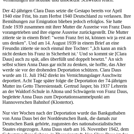
Der 42-jährigen Clara Daus setzte die Gestapo bereits vor April
1940 eine Frist, bis zum Herbst 1940 Deutschland zu verlassen. Ihre
Bemühungen zur Emigration blieben jedoch erfolglos. Sie hatte
Ende 1939 zusammen mit ihrer Mutter die Ausreise von Franz Daus
vorangetrieben und ihre eigene Ausreise zurückgestellt. Die Mutter
zitierte sie in einem Brief: "wenn Franz frei ist, können wir ja erst an
uns denken". Und am 14. August 1939 in einem Brief an eine
Freundin zitierte sie noch einmal ihre Tochter: "‚Ich kann an mich
nicht denken bis Franz in Sicherheit ist.‘ Und so kommt sie [Clara
Daus] auch zu spät, alles überfüllt und doppelt besetzt." An sich
selbst schien Anna Daus gar nicht zu denken, sie hoffte, das Alter
werde sie vor der drohenden Deportation schützen. Clara Daus
wurde am 11. Juli 1942 direkt ins Vernichtungslager Auschwitz
deportiert. Acht Tage später folgte die Deportation der 74-jährigen
Mutter ins Getto Theresienstadt. Gertrud Jasper, bis 1937 Lehrerin
an der Waldorf-Schule in Altona und Schwägerin von Franz Daus,
begleitete Anna Daus zum Deportationssammelpunkt am
Hannoverschen Bahnhof (Klostertor).
Nur vier Wochen nach der Deportation wurde das Bankguthaben
von Anna Daus bei der Norddeutschen Bank, die damals zur
Deutschen Bank gehörte, zugunsten des nationalsozialistischen
Staates eingezogen. Anna Daus starb am 16. November 1942, dem