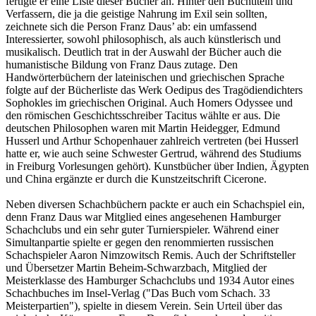
fertigte er eine Liste dieser Bücher an. Hinter den Buchtiteln und
Verfassern, die ja die geistige Nahrung im Exil sein sollten,
zeichnete sich die Person Franz Daus’ ab: ein umfassend
Interessierter, sowohl philosophisch, als auch künstlerisch und
musikalisch. Deutlich trat in der Auswahl der Bücher auch die
humanistische Bildung von Franz Daus zutage. Den
Handwörterbüchern der lateinischen und griechischen Sprache
folgte auf der Bücherliste das Werk Oedipus des Tragödiendichters
Sophokles im griechischen Original. Auch Homers Odyssee und
den römischen Geschichtsschreiber Tacitus wählte er aus. Die
deutschen Philosophen waren mit Martin Heidegger, Edmund
Husserl und Arthur Schopenhauer zahlreich vertreten (bei Husserl
hatte er, wie auch seine Schwester Gertrud, während des Studiums
in Freiburg Vorlesungen gehört). Kunstbücher über Indien, Ägypten
und China ergänzte er durch die Kunstzeitschrift Cicerone.
Neben diversen Schachbüchern packte er auch ein Schachspiel ein,
denn Franz Daus war Mitglied eines angesehenen Hamburger
Schachclubs und ein sehr guter Turnierspieler. Während einer
Simultanpartie spielte er gegen den renommierten russischen
Schachspieler Aaron Nimzowitsch Remis. Auch der Schriftsteller
und Übersetzer Martin Beheim-Schwarzbach, Mitglied der
Meisterklasse des Hamburger Schachclubs und 1934 Autor eines
Schachbuches im Insel-Verlag ("Das Buch vom Schach. 33
Meisterpartien"), spielte in diesem Verein. Sein Urteil über das