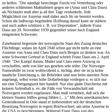
zu helfen. "Die ständige berechtigte Furcht vor Vertreibung oder
anderen schlimmen Maßnahmen gegen sie (Anna und Clara Daus)
als Nichtarier muß aber ja all ihre Tage verdunkeln. Jede
Möglichkeit zur Ausreise muß daher auch für sie be­nutzt werden.
Schon die halbwegs begründete Hoffnung darauf kann sie stärken
und nach außen schützen z. B. vor Deportation", äußerte Franz
Daus am 29. November 1939 gegenüber seiner nach England
emigrierten Schwester.
Zunehmend begrenzte der norwegische Staat den Zuzug deutscher
Flüchtlinge, sodass im April 1940 schon gar nicht mehr an eine
Ausreise von Anna und Clara Daus nach Bergen zu denken war. An
seine Schwester Gertrud in England schrieb Franz Daus am 2. April
1940: "Der Kampf darum, Mutter und Clara einen Ausweg zu
verschaffen, steht von hier aus gesehen sehr trübe. Die Norweger
Nansenhilfe ist zwar wohlwollend u. tüchtig, aber sie ist ja keine
staatliche Einrichtung u. die Behörden sind nun beim starrsten Nein
angelangt, selbst wenn hohe Dollarbeträge vorliegen u. es sich nur
um eine Übergangszeit hier handelt. Nur eine glatte Durchreise mit
keinem Aufenthalt u. ev. die Fälle von Verwandtschaft mit
Norwegern werden zugelassen. Man muß verstehen, daß sich die
kleinen Staaten hilflos genug fühlen (…)." Mit dem amerikanischen
Generalkonsul in Oslo stand er insbesondere seit der deutschen
Besetzung Norwegens in regem Briefwechsel, um seine Ausreise in
die USA zu beschleunigen. Während Franz Daus von den