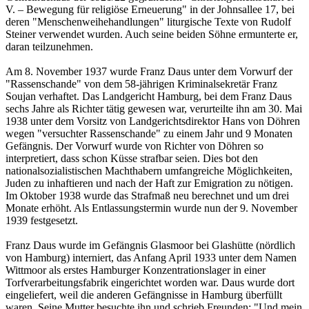
V. – Bewegung für religiöse Erneuerung" in der Johnsallee 17, bei
deren "Menschenweihehandlungen" liturgische Texte von Rudolf
Steiner verwendet wurden. Auch seine beiden Söhne ermunterte er,
daran teilzunehmen.
Am 8. November 1937 wurde Franz Daus unter dem Vorwurf der
"Rassenschande" von dem 58-jährigen Kriminalsekretär Franz
Soujan verhaftet. Das Landgericht Hamburg, bei dem Franz Daus
sechs Jahre als Richter tätig gewesen war, verurteilte ihn am 30. Mai
1938 unter dem Vorsitz von Landgerichtsdirektor Hans von Döhren
wegen "versuchter Rassenschande" zu einem Jahr und 9 Monaten
Gefängnis. Der Vorwurf wurde von Richter von Döhren so
interpretiert, dass schon Küsse strafbar seien. Dies bot den
nationalsozialistischen Machthabern umfangreiche Möglichkeiten,
Juden zu inhaftieren und nach der Haft zur Emigration zu nötigen.
Im Oktober 1938 wurde das Strafmaß neu berechnet und um drei
Monate erhöht. Als Entlassungstermin wurde nun der 9. November
1939 festgesetzt.
Franz Daus wurde im Gefängnis Glasmoor bei Glashütte (nördlich
von Hamburg) interniert, das Anfang April 1933 unter dem Namen
Wittmoor als erstes Hamburger Konzentrationslager in einer
Torfverarbeitungsfabrik eingerichtet worden war. Daus wurde dort
eingeliefert, weil die anderen Gefängnisse in Hamburg überfüllt
waren. Seine Mutter besuchte ihn und schrieb Freunden: "Und mein