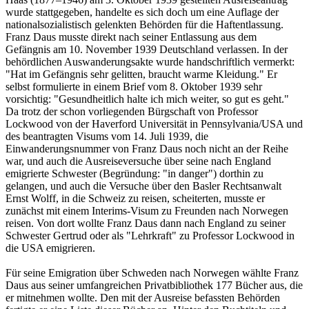
wurde stattgegeben, handelte es sich doch um eine Auflage der
nationalsozialistisch gelenkten Behörden für die Haftentlassung.
Franz Daus musste direkt nach seiner Entlassung aus dem
Gefängnis am 10. November 1939 Deutschland verlassen. In der
behördlichen Auswanderungsakte wurde handschriftlich vermerkt:
"Hat im Gefängnis sehr gelitten, braucht warme Kleidung." Er
selbst formulierte in einem Brief vom 8. Oktober 1939 sehr
vorsichtig: "Gesundheitlich halte ich mich weiter, so gut es geht."
Da trotz der schon vorliegenden Bürgschaft von Professor
Lockwood von der Haverford Universität in Pennsylvania/USA und
des beantragten Visums vom 14. Juli 1939, die
Einwanderungsnummer von Franz Daus noch nicht an der Reihe
war, und auch die Ausreiseversuche über seine nach England
emigrierte Schwester (Begründung: "in danger") dorthin zu
gelangen, und auch die Versuche über den Basler Rechtsanwalt
Ernst Wolff, in die Schweiz zu reisen, scheiterten, musste er
zunächst mit einem Interims-Visum zu Freunden nach Norwegen
reisen. Von dort wollte Franz Daus dann nach England zu seiner
Schwester Gertrud oder als "Lehrkraft" zu Professor Lockwood in
die USA emigrieren.
Für seine Emigration über Schweden nach Norwegen wählte Franz
Daus aus seiner umfangreichen Privatbibliothek 177 Bücher aus, die
er mitnehmen wollte. Den mit der Ausreise befassten Behörden