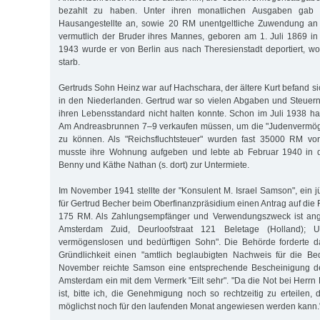
bezahlt zu haben. Unter ihren monatlichen Ausgaben gab
Hausangestellte an, sowie 20 RM unentgeltliche Zuwendung an A
vermutlich der Bruder ihres Mannes, geboren am 1. Juli 1869 i
1943 wurde er von Berlin aus nach Theresienstadt deportiert, wo
starb.
Gertruds Sohn Heinz war auf Hachschara, der ältere Kurt befand s
in den Niederlanden. Gertrud war so vielen Abgaben und Steuern
ihren Lebensstandard nicht halten konnte. Schon im Juli 1938 ha
Am Andreasbrunnen 7–9 verkaufen müssen, um die "Judenvermö
zu können. Als "Reichsfluchtsteuer" wurden fast 35000 RM von 
musste ihre Wohnung aufgeben und lebte ab Februar 1940 in d
Benny und Käthe Nathan (s. dort) zur Untermiete.
Im November 1941 stellte der "Konsulent M. Israel Samson", ein j
für Gertrud Becher beim Oberfinanzpräsidium einen Antrag auf die
175 RM. Als Zahlungsempfänger und Verwendungszweck ist ange
Amsterdam Zuid, Deurloofstraat 121 Beletage (Holland); U
vermögenslosen und bedürftigen Sohn". Die Behörde forderte da
Gründlichkeit einen "amtlich beglaubigten Nachweis für die Bed
November reichte Sam­son eine entsprechende Bescheinigung d
Amsterdam ein mit dem Vermerk "Eilt sehr". "Da die Not bei Herrn
ist, bitte ich, die Genehmigung noch so rechtzeitig zu erteilen,
möglichst noch für den laufenden Monat angewiesen werden kann.