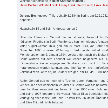
Weitere Stolpersteine in
Beim Andreasbrunnen 9
:
Heinz Becher
,
Wilhelm Frank
,
Emmy Frank
,
Heinz Frank
,
Erika Hes
Gertrud Becher,
geb. Thilo, geb. 29.8.1884 in Berlin, am 6.12.194
deportiert
Haynstraße 15 und Beim Andreasbrunnen 9
Über die Eltern von Gertrud Becher ist wenig bekannt. Im Be
jüdischen Friedhofs in Berlin-Weißensee konnten folgende Angaben
Vater, August Gerson Thilo, geb. am 29. März 1843, von Beruf Ka
November 1893 in seiner Wohnung in Berlin in der Wilhelmstra
Monate später, am 6. Januar 1894, verstarb dort auch die Mutter E
Beide wurden auf dem Friedhof Weißensee beigesetzt, als Hin
minderjährige Kinder angegeben. Da diese noch nicht zur Bez
herangezogen werden konnten, sind ihre Namen nicht aufgeführ
Zeitpunkt zehn Jahre alt, ihr Bruder Fritz, geb. am 13. Mai 1888, no
Außer Gertrud gab es noch eine Tochter, deren Vornamen und G
kennen, die aber wahrscheinlich älter als Gertrud war. Sie heiratet
dem Familiennamen Weil und bekam im Juni 1900 einen Sohn na
und seine 1907 geborene Schwester Frieda Elisa überlebten die 
Verfolgung ebenso wie Fritz Thilo. Er starb 1956 in Mainz. Über das
und Elise Thilo ist nichts bekannt.