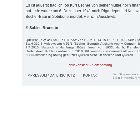
Es ist äußerst fraglich, ob Kurt Becher von seiner Mutter noch fin
hat – sie wurde am 6. Dezember 1941 nach Riga deportiert.Kurt wur
Becher-Baar in Sobibor ermordet, Heinz in Auschwitz.
© Sabine Brunotte
Quellen: 1; 2; 4; StaH 351-11 AfW 7551; StaH 314-15 OFP, R 1939/746; S
StaH 332-8 Meldewesen A 51/1 (Becher, Gertrud); Auskunft Archiv Centrum J
7.7.2010; Verzeichnis Hamburger Börsenfirmen von 1933; Hamb. Fremden
Gedenkbuch Koblenz online 30.5.2010;URL www.Joodsmonument.nl/person-522
Zur Nummerierung häufig genutzter Quellen siehe Recherche und Quellen.
druckansicht
/
Seitenanfang
Der Stolperstein i
IMPRESSUM / DATENSCHUTZ
KONTAKT
Stein in Hamburg v