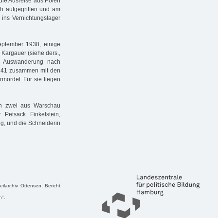
die Ausreise aus Polen
h aufgegriffen und am
 ins Vernichtungslager
September 1938, einige
Kargauer (siehe ders.,
ne Auswanderung nach
 1941 zusammen mit den
mordet. Für sie liegen
ch zwei aus Warschau
Petsack Finkelstein,
g, und die Schneiderin
ilarchiv Ottensen, Bericht
n".