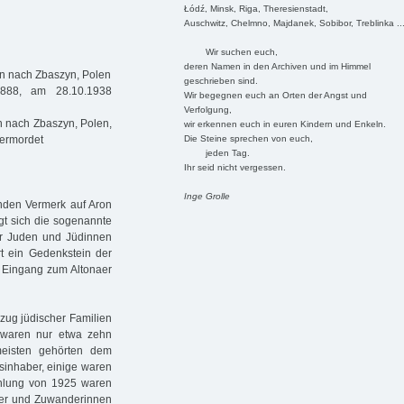
Łódź, Minsk, Riga, Theresienstadt,
Auschwitz, Chelmno, Majdanek, Sobibor, Treblinka ..
Wir suchen euch,
deren Namen in den Archiven und im Himmel
n nach Zbaszyn, Polen
geschrieben sind.
888, am 28.10.1938
Wir begegnen euch an Orten der Angst und
Verfolgung,
 nach Zbaszyn, Polen,
wir erkennen euch in euren Kindern und Enkeln.
Die Steine sprechen von euch,
 ermordet
jeden Tag.
Ihr seid nicht vergessen.
Inge Grolle
enden Vermerk auf Aron
gt sich die sogenannte
er Juden und Jüdinnen
t ein Gedenkstein der
 Eingang zum Altonaer
zug jüdischer Familien
 waren nur etwa zehn
meisten gehörten dem
sinhaber, einige waren
ählung von 1925 waren
erer und Zuwanderinnen