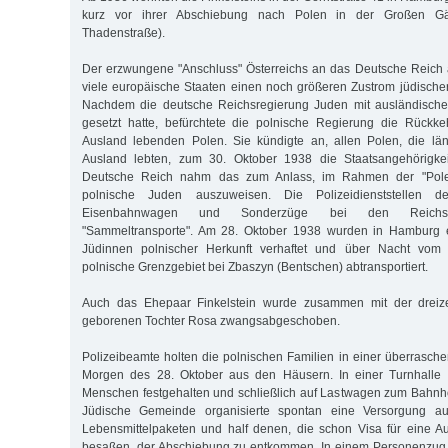
kurz vor ihrer Abschiebung nach Polen in der Großen Gär
Thadenstraße).
Der erzwungene "Anschluss" Österreichs an das Deutsche Reich 
viele europäische Staaten einen noch größeren Zustrom jüdische
Nachdem die deutsche Reichsregierung Juden mit ausländische
gesetzt hatte, befürchtete die polnische Regierung die Rückke
Ausland lebenden Polen. Sie kündigte an, allen Polen, die län
Ausland lebten, zum 30. Oktober 1938 die Staatsangehörigke
Deutsche Reich nahm das zum Anlass, im Rahmen der "Polen
polnische Juden auszuweisen. Die Polizeidienststellen de
Eisenbahnwagen und Sonderzüge bei den Reichsbah
"Sammeltransporte". Am 28. Oktober 1938 wurden in Hamburg
Jüdinnen polnischer Herkunft verhaftet und über Nacht vom 
polnische Grenzgebiet bei Zbaszyn (Bentschen) abtransportiert.
Auch das Ehepaar Finkelstein wurde zusammen mit der dreizeh
geborenen Tochter Rosa zwangsabgeschoben.
Polizeibeamte holten die polnischen Familien in einer überrasch
Morgen des 28. Oktober aus den Häusern. In einer Turnhalle
Menschen festgehalten und schließlich auf Lastwagen zum Bahnho
Jüdische Gemeinde organisierte spontan eine Versorgung a
Lebensmittelpaketen und half denen, die schon Visa für eine A
besaßen, der Abschiebung zu entkommen. In einem Personenzug