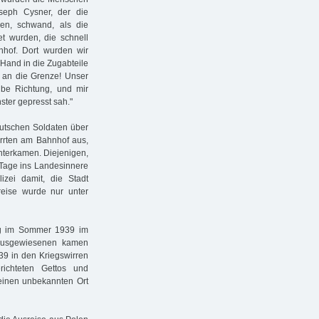
oseph Cysner, der die
den, schwand, als die
et wurden, die schnell
nhof. Dort wurden wir
 Hand in die Zugabteile
, an die Grenze! Unser
lbe Richtung, und mir
ster gepresst sah."
utschen Soldaten über
arrten am Bahnhof aus,
nterkamen. Diejenigen,
 Tage ins Landesinnere
zei damit, die Stadt
reise wurde nur unter
ng im Sommer 1939 im
sausgewiesenen kamen
9 in den Kriegswirren
ichteten Gettos und
 einen unbekannten Ort