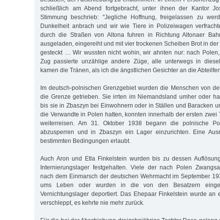
schließlich am Abend fortgebracht, unter ihnen der Kantor J
Stimmung beschrieb: "Jegliche Hoffnung, freigelassen zu wer
Dunkelheit anbrach und wir wie Tiere in Polizeiwagen verfracht
durch die Straßen von Altona fuhren in Richtung Altonaer Bah
ausgeladen, eingereiht und mit vier trockenen Scheiben Brot in der
gesteckt … Wir wussten nicht wohin, wir ahnten nur: nach Polen
Zug passierte unzählige andere Züge, alle unterwegs in diese
kamen die Tränen, als ich die ängstlichen Gesichter an die Abteilfen
Im deutsch-polnischen Grenzgebiet wurden die Menschen von de
die Grenze getrieben. Sie irrten im Niemandsland umher oder h
bis sie in Zbaszyn bei Einwohnern oder in Ställen und Baracken u
die Verwandte in Polen hatten, konnten innerhalb der ersten zwei
weiterreisen. Am 31. Oktober 1938 begann die polnische Poli
abzusperren und in Zbaszyn ein Lager einzurichten. Eine Aus
bestimmten Bedingungen erlaubt.
Auch Aron und Etla Finkelstein wurden bis zu dessen Auflösu
Internierungslager festgehalten. Viele der nach Polen Zwang
nach dem Einmarsch der deutschen Wehrmacht im September 193
ums Leben oder wurden in die von den Besatzern einger
Vernichtungslager deportiert. Das Ehepaar Finkelstein wurde an
verschleppt, es kehrte nie mehr zurück.