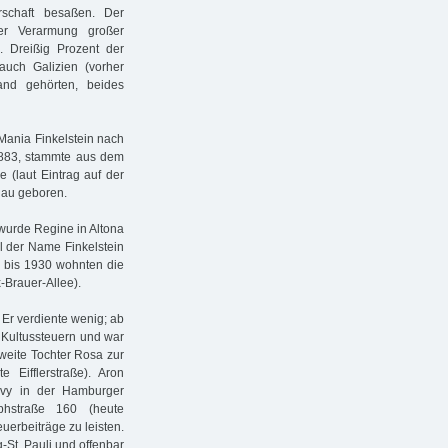
rschaft besaßen. Der
der Verarmung großer
. Dreißig Prozent der
uch Galizien (vorher
and gehörten, beides
ania Finkelstein nach
 1883, stammte aus dem
e (laut Eintrag auf der
hau geboren.
wurde Regine in Altona
l der Name Finkelstein
22 bis 1930 wohnten die
-Brauer-Allee).
 Er verdiente wenig; ab
 Kultussteuern und war
weite Tochter Rosa zur
 Eifflerstraße). Aron
Levy in der Hamburger
phstraße 160 (heute
euerbeiträge zu leisten.
-St. Pauli und offenbar