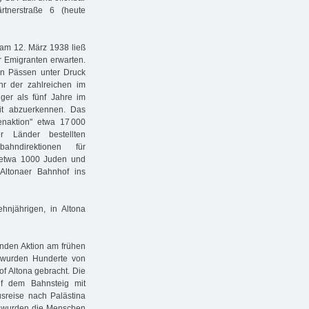
tnerstraße 6 (heute
am 12. März 1938 ließ
r Emigranten erwarten.
n Pässen unter Druck
hr der zahlreichen im
ger als fünf Jahre im
it abzuerkennen. Das
aktion" etwa 17 000
r Länder bestellten
ndirektionen für
 etwa 1000 Juden und
Altonaer Bahnhof ins
njährigen, in Altona
enden Aktion am frühen
 wurden Hunderte von
f Altona gebracht. Die
uf dem Bahnsteig mit
usreise nach Palästina
 wurden die Menschen