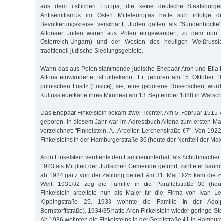
aus dem östlichen Europa, die keine deutsche Staatsbürge
Antisemitismus im Osten Mitteleuropas hatte sich infolge 
Bevölkerungskreise verschärft, Juden galten als "Sündenböcke"
Altonaer Juden waren aus Polen eingewandert, zu dem nun a
Österreich-Ungarn) und der Westen des heutigen Weißrussl
traditionell jüdische Siedlungsgebiete.
Wann das aus Polen stammende jüdische Ehepaar Aron und Etla M
Altona einwanderte, ist unbekannt. Er, geboren am 15. Oktober
polnischen Lositz (Losice); sie, eine geborene Rosenscherr, wurd
Kultussteuerkarte ihres Mannes) am 13. September 1888 in Warsc
Das Ehepaar Finkelstein bekam zwei Töchter. Am 5. Februar 1915 
geboren. In diesem Jahr war im Adressbuch Altona zum ersten Ma
verzeichnet: "Finkelstein, A., Arbeiter, Lerchenstraße 67". Von 19
Finkelsteins in der Hamburgerstraße 36 (heute der Nordteil der Max
Aron Finkelstein verdiente den Familienunterhalt als Schuhmacher.
1923 als Mitglied der Jüdischen Gemeinde geführt, zahlte er kaum
ab 1924 ganz von der Zahlung befreit. Am 31. Mai 1925 kam die z
Welt. 1931/32 zog die Familie in die Parallelstraße 30 (heute
Finkelstein arbeitete nun als Maler für die Firma von Ivan 
Kippingstraße 25. 1933 wohnte die Familie in der Adol
Bernstorffstraße). 1934/35 hatte Aron Finkelstein wieder geringe St
Ab 1936 wohnten die Finkelsteins in der Gerritstraße 41 in Hamburg