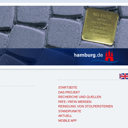
STARTSEITE
DAS PROJEKT
RECHERCHE UND QUELLEN
PATE / PATIN WERDEN
REINIGUNG VON STOLPERSTEINEN
STANDPUNKTE
AKTUELL
MOBILE APP