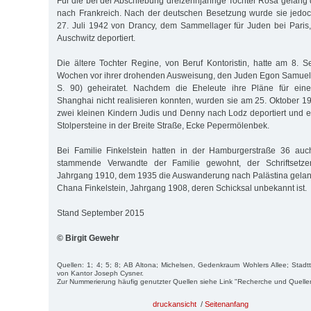
Für die bei der Abschiebung dreizehnjährige Tochter Rosa gelang 
nach Frankreich. Nach der deutschen Besetzung wurde sie jedoc
27. Juli 1942 von Drancy, dem Sammellager für Juden bei Paris,
Auschwitz deportiert.
Die ältere Tochter Regine, von Beruf Kontoristin, hatte am 8. 
Wochen vor ihrer drohenden Ausweisung, den Juden Egon Samuel 
S. 90) geheiratet. Nachdem die Eheleute ihre Pläne für ei
Shanghai nicht realisieren konnten, wurden sie am 25. Oktober
zwei kleinen Kindern Judis und Denny nach Lodz deportiert und er
Stolpersteine in der Breite Straße, Ecke Pepermölenbek.
Bei Familie Finkelstein hatten in der Hamburgerstraße 36 au
stammende Verwandte der Familie gewohnt, der Schriftsetzer 
Jahrgang 1910, dem 1935 die Auswanderung nach Palästina gelan
Chana Finkelstein, Jahrgang 1908, deren Schicksal unbekannt ist.
Stand September 2015
© Birgit Gewehr
Quellen: 1; 4; 5; 8; AB Altona; Michelsen, Gedenkraum Wohlers Allee; Stadtte
von Kantor Joseph Cysner.
Zur Nummerierung häufig genutzter Quellen siehe Link "Recherche und Quelle
druckansicht
/
Seitenanfang