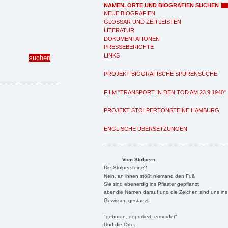
NAMEN, ORTE UND BIOGRAFIEN SUCHEN
NEUE BIOGRAFIEN
GLOSSAR UND ZEITLEISTEN
LITERATUR
DOKUMENTATIONEN
PRESSEBERICHTE
LINKS
PROJEKT BIOGRAFISCHE SPURENSUCHE
FILM "TRANSPORT IN DEN TOD AM 23.9.1940"
PROJEKT STOLPERTONSTEINE HAMBURG
ENGLISCHE ÜBERSETZUNGEN
Vom Stolpern
Die Stolpersteine?
Nein, an ihnen stößt niemand den Fuß
Sie sind ebenerdig ins Pflaster gepflanzt
aber die Namen darauf und die Zeichen sind uns ins
Gewissen gestanzt:
"geboren, deportiert, ermordet"
Und die Orte: