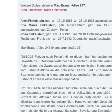
Weitere Stolpersteine in
Max-Brauer-Allee 247
:
Aron Finkelstein
,
Rosa Finkelstein
Aron Finkelstein,
geb. am 15.10.1883, am 28.10.1938 ausgewiese
Etla Mania Finkelstein,
geb. Rosenscherr, geb. am 13.9.1
ausgewiesen nach Zbaszyn, Polen
Rosa Finkelstein,
geb. am 31.5.1925, am 28.10.1938 ausgewiesen
Flucht nach Frankreich, am 27.7.1942 Deportation nach Auschwitz,
Max-Brauer-Allee 247 (Hamburgerstraße 36)
"28.10.38 Fortzug nach Polen". Hinter diesem harmlos erschein
Finkelsteins Kultussteuerkarte bei der Jüdischen Gemeinde verbir
Polenaktion, die Zwangsabschiebung aller polnischen Hamburg
vom Bahnhof Altona an die polnische Grenze. Seit 1987 erinner
Bezirksversammlung Altona am zur Museumstraße hin gelegenen
Bahnhof an diese erste Massendeportation.
Um 1900 hatte sich die Altonaer Jüdische Gemeinde durch den Zu
aus Osteuropa vergrößert. Nach einer Volkszählung von 1890
Prozent der Altonaer Juden und Jüdinnen "ostjüdisch". Die 
Mittelstand an, waren Handelsgehilfen, Handwerker oder Geschäft
wohlhabende Industrielle oder Geschäftsleute. Nach der Volksz
mehr als die Hälfte der Altonaer jüdischen Bevölkerung Zuwand