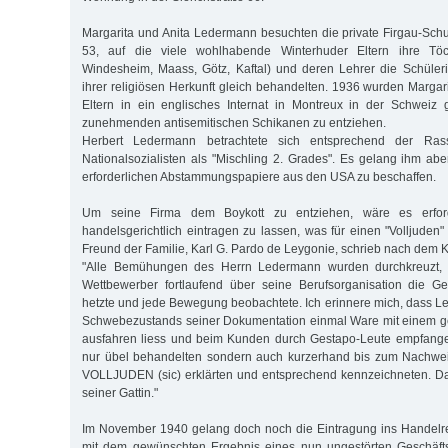
Margarita und Anita Ledermann besuchten die private Firgau-Schul
53, auf die viele wohlhabende Winterhuder Eltern ihre Töch
Windesheim, Maass, Götz, Kaftal) und deren Lehrer die Schüle
ihrer religiösen Herkunft gleich behandelten. 1936 wurden Margar
Eltern in ein englisches Internat in Montreux in der Schweiz 
zunehmenden antisemitischen Schikanen zu entziehen.
Herbert Ledermann betrachtete sich entsprechend der Ras
Nationalsozialisten als "Mischling 2. Grades". Es gelang ihm abe
erforderlichen Abstammungspapiere aus den USA zu beschaffen.
Um seine Firma dem Boykott zu entziehen, wäre es erford
handelsgerichtlich eintragen zu lassen, was für einen "Volljuden"
Freund der Familie, Karl G. Pardo de Leygonie, schrieb nach dem K
"Alle Bemühungen des Herrn Ledermann wurden durchkreuzt, we
Wettbewerber fortlaufend über seine Berufsorganisation die 
hetzte und jede Bewegung beobachtete. Ich erinnere mich, dass
Schwebezustands seiner Dokumentation einmal Ware mit einem g
ausfahren liess und beim Kunden durch Gestapo-Leute empfangen
nur übel behandelten sondern auch kurzerhand bis zum Nachwe
VOLLJUDEN (sic) erklärten und entsprechend kennzeichneten. Da
seiner Gattin."
Im November 1940 gelang doch noch die Eintragung ins Handelregi
mit dem gewünschten Ergebnis eines nun ungestörten Geschäfts