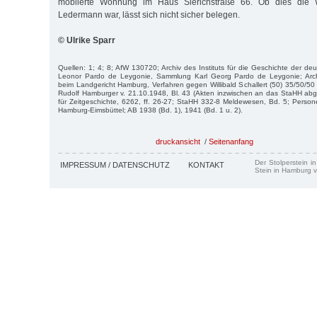
möblierte Wohnung im Haus Sierichstraße 66. Ob dies die 
Ledermann war, lässt sich nicht sicher belegen.
© Ulrike Sparr
Quellen: 1; 4; 8; AfW 130720; Archiv des Instituts für die Geschichte der de
Leonor Pardo de Leygonie, Sammlung Karl Georg Pardo de Leygonie; Archi
beim Landgericht Hamburg, Verfahren gegen Willibald Schallert (50) 35/50/
Rudolf Hamburger v. 21.10.1948, Bl. 43 (Akten inzwischen an das StaHH abg
für Zeitgeschichte, 6262, ff. 26-27; StaHH 332-8 Meldewesen, Bd. 5; Pers
Hamburg-Eimsbüttel; AB 1938 (Bd. 1), 1941 (Bd. 1 u. 2).
druckansicht
/
Seitenanfang
Der Stolperstein i
IMPRESSUM / DATENSCHUTZ
KONTAKT
Stein in Hamburg v