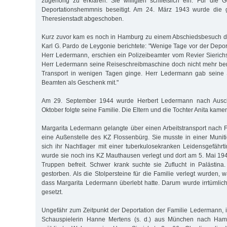
zugehörig zu erklären. Sie willigten schließlich ein. Für die
Deportationshemmnis beseitigt. Am 24. März 1943 wurde die 
Theresienstadt abgeschoben.
Kurz zuvor kam es noch in Hamburg zu einem Abschiedsbesuch de
Karl G. Pardo de Leygonie berichtete: "Wenige Tage vor der Deport
Herr Ledermann, erschien ein Polizeibeamter vom Revier Sierich
Herr Ledermann seine Reiseschreibmaschine doch nicht mehr ben
Transport in wenigen Tagen ginge. Herr Ledermann gab seine
Beamten als Geschenk mit."
Am 29. September 1944 wurde Herbert Ledermann nach Ausch
Oktober folgte seine Familie. Die Eltern und die Tochter Anita kam
Margarita Ledermann gelangte über einen Arbeitstransport nach F
eine Außenstelle des KZ Flossenbürg. Sie musste in einer Muniti
sich ihr Nachtlager mit einer tuberkulosekranken Leidensgefährti
wurde sie noch ins KZ Mauthausen verlegt und dort am 5. Mai 1
Truppen befreit. Schwer krank suchte sie Zuflucht in Palästina. 
gestorben. Als die Stolpersteine für die Familie verlegt wurden, 
dass Margarita Ledermann überlebt hatte. Darum wurde irrtümlich 
gesetzt.
Ungefähr zum Zeitpunkt der Deportation der Familie Ledermann,
Schauspielerin Hanne Mertens (s. d.) aus München nach Hambu