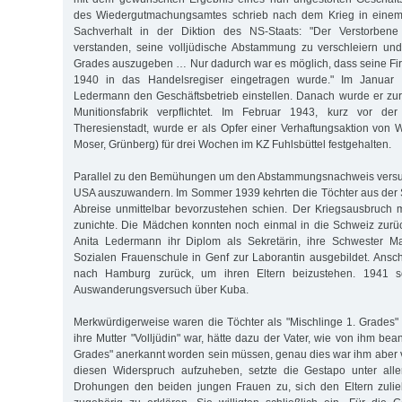
des Wiedergutmachungsamtes schrieb nach dem Krieg in einem
Sachverhalt in der Diktion des NS-Staats: "Der Verstorben
verstanden, seine volljüdische Abstammung zu verschleiern und
Grades auszugeben … Nur dadurch war es möglich, dass seine F
1940 in das Handelsregiser eingetragen wurde." Im Januar
Ledermann den Geschäftsbetrieb einstellen. Danach wurde er zur
Munitionsfabrik verpflichtet. Im Februar 1943, kurz vor de
Theresienstadt, wurde er als Opfer einer Verhaftungsaktion von Wil
Moser, Grünberg) für drei Wochen im KZ Fuhlsbüttel festgehalten.
Parallel zu den Bemühungen um den Abstammungsnachweis versuch
USA auszuwandern. Im Sommer 1939 kehrten die Töchter aus der 
Abreise unmittelbar bevorzustehen schien. Der Kriegsausbruch 
zunichte. Die Mädchen konnten noch einmal in die Schweiz zur
Anita Ledermann ihr Diplom als Sekretärin, ihre Schwester M
Sozialen Frauenschule in Genf zur Laborantin ausgebildet. Ansc
nach Hamburg zurück, um ihren Eltern beizustehen. 1941 sch
Auswanderungsversuch über Kuba.
Merkwürdigerweise waren die Töchter als "Mischlinge 1. Grades
ihre Mutter "Volljüdin" war, hätte dazu der Vater, wie von ihm bean
Grades" anerkannt worden sein müssen, genau dies war ihm aber
diesen Widerspruch aufzuheben, setzte die Gestapo unter all
Drohungen den beiden jungen Frauen zu, sich den Eltern zuli