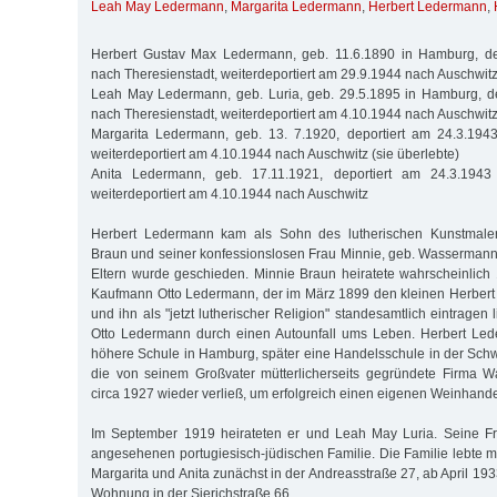
Leah May Ledermann
,
Margarita Ledermann
,
Herbert Ledermann
,
Herbert Gustav Max Ledermann, geb. 11.6.1890 in Hamburg, de
nach Theresienstadt, weiterdeportiert am 29.9.1944 nach Auschwit
Leah May Ledermann, geb. Luria, geb. 29.5.1895 in Hamburg, de
nach Theresienstadt, weiterdeportiert am 4.10.1944 nach Auschwit
Margarita Ledermann, geb. 13. 7.1920, deportiert am 24.3.1943
weiterdeportiert am 4.10.1944 nach Auschwitz (sie überlebte)
Anita Ledermann, geb. 17.11.1921, deportiert am 24.3.1943 
weiterdeportiert am 4.10.1944 nach Auschwitz
Herbert Ledermann kam als Sohn des lutherischen Kunstmaler
Braun und seiner konfessionslosen Frau Minnie, geb. Wassermann,
Eltern wurde geschieden. Minnie Braun heiratete wahrscheinlich
Kaufmann Otto Ledermann, der im März 1899 den kleinen Herbert
und ihn als "jetzt lutherischer Religion" standesamtlich eintragen
Otto Ledermann durch einen Autounfall ums Leben. Herbert Le
höhere Schule in Hamburg, später eine Handelsschule in der Schwe
die von seinem Großvater mütterlicherseits gegründete Firma W
circa 1927 wieder verließ, um erfolgreich einen eigenen Weinhand
Im September 1919 heirateten er und Leah May Luria. Seine F
angesehenen portugiesisch-jüdischen Familie. Die Familie lebte m
Margarita und Anita zunächst in der Andreasstraße 27, ab April 193
Wohnung in der Sierichstraße 66.