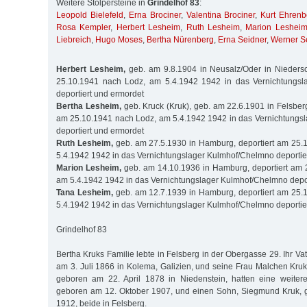
Weitere Stolpersteine in
Grindelhof 83
:
Leopold Bielefeld
,
Erna Brociner
,
Valentina Brociner
,
Kurt Ehrenb
Rosa Kempler
,
Herbert Lesheim
,
Ruth Lesheim
,
Marion Leshei
Liebreich
,
Hugo Moses
,
Bertha Nürenberg
,
Erna Seidner
,
Werner S
Herbert Lesheim,
geb. am 9.8.1904 in Neusalz/Oder in Niedersc
25.10.1941 nach Lodz, am 5.4.1942 1942 in das Vernichtungsl
deportiert und ermordet
Bertha Lesheim,
geb. Kruck (Kruk), geb. am 22.6.1901 in Felsberg
am 25.10.1941 nach Lodz, am 5.4.1942 1942 in das Vernichtungs
deportiert und ermordet
Ruth Lesheim,
geb. am 27.5.1930 in Hamburg, deportiert am 25.
5.4.1942 1942 in das Vernichtungslager Kulmhof/Chelmno deportie
Marion Lesheim,
geb. am 14.10.1936 in Hamburg, deportiert am 
am 5.4.1942 1942 in das Vernichtungslager Kulmhof/Chelmno depor
Tana Lesheim,
geb. am 12.7.1939 in Hamburg, deportiert am 25.
5.4.1942 1942 in das Vernichtungslager Kulmhof/Chelmno deportie
Grindelhof 83
Bertha Kruks Familie lebte in Felsberg in der Obergasse 29. Ihr Va
am 3. Juli 1866 in Kolema, Galizien, und seine Frau Malchen Kr
geboren am 22. April 1878 in Niedenstein, hatten eine weitere
geboren am 12. Oktober 1907, und einen Sohn, Siegmund Kruk, 
1912, beide in Felsberg.