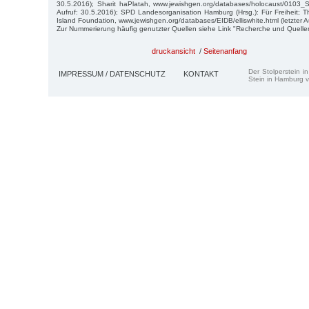
30.5.2016); Sharit haPlatah, www.jewishgen.org/databases/holocaust/0103_Sha
Aufruf: 30.5.2016); SPD Landesorganisation Hamburg (Hrsg.): Für Freiheit; Th
Island Foundation, www.jewishgen.org/databases/EIDB/elliswhite.html (letzter A
Zur Nummerierung häufig genutzter Quellen siehe Link "Recherche und Quelle
druckansicht
/
Seitenanfang
Der Stolperstein i
IMPRESSUM / DATENSCHUTZ
KONTAKT
Stein in Hamburg v