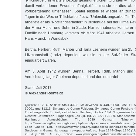
"Pflichtarbeit" in Waltershof. Aus gesundheitlichen Gründen – "i
damit verbundener Erwerbsunfähigkeit" – musste er dies ab
vorübergehend unterlassen. Später leistete er wieder an zunäc
Tagen in der Woche "Pflichtarbeit" bzw. "Unterstützungsarbeit" in T
arbeitete er als "Notstandsarbeiter" in Buxtehude bei der Firma 
der Firma Müller und Sohn in Stade. Nur sonnabends konnte er in
Familie nach Hamburg kommen. Ab März 1941 arbeitete Herbert 
Hans Franck in Wandsbek.
Bertha, Herbert, Ruth, Marion und Tana Lesheim wurden am 25. 
Litzmannstadt (Lodz) deportiert, wo sie in der Sulzfelder S
einquartiert waren.
Am 5. April 1942 wurden Bertha, Herbert, Ruth, Marion und
Vernichtungslager Chelmno deportiert und dort ermordet.
Stand: Juli 2017
© Alexander Reinfeldt
Quellen: 1; 2; 4; 5; 8; 9; StaH 332-8, Meldewesen, K 4487; StaH, 351-11, 
30001 und 31213; Synagogue Center Felsberg, Synagoge Center Felsberg (Hr
Forschungsstelle für Zeitgeschichte in Hamburg, Archiv, 18-1 Notgemeinschaf
Gesetze Betroffenen, Fragebögen Les-Lju, Bd. 28; StAH 332-5, Standesämter,
Hamburger Adressbücher; The 1939 German "Minority 
https://www.tracingthepast.org/index.php/minority-census/census-database (l
Lodz Ghetto List, http://www.jewishgen.org/databases/Poland/LodzGhetto
Survivors, in German-language newspaper Aufbau, Sept 1944–Sept 1946 ("J
20 July 1945, S. 29), online: www.jewishgen.org/databases/holocaust/Au