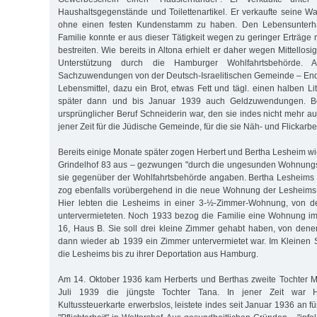
Haushaltsgegenstände und Toilettenartikel. Er verkaufte seine 
ohne einen festen Kundenstamm zu haben. Den Lebensunterhal
Familie konnte er aus dieser Tätigkeit wegen zu geringer Erträge n
bestreiten. Wie bereits in Altona erhielt er daher wegen Mittellosi
Unterstützung durch die Hamburger Wohlfahrtsbehörde.
Sachzuwendungen von der Deutsch-Israelitischen Gemeinde – End
Lebensmittel, dazu ein Brot, etwas Fett und tägl. einen halben Lit
später dann und bis Januar 1939 auch Geldzuwendungen. Be
ursprünglicher Beruf Schneiderin war, den sie indes nicht mehr aus
jener Zeit für die Jüdische Gemeinde, für die sie Näh- und Flickarbei
Bereits einige Monate später zogen Herbert und Bertha Lesheim 
Grindelhof 83 aus – gezwungen "durch die ungesunden Wohnungsv
sie gegenüber der Wohlfahrtsbehörde angaben. Bertha Lesheims
zog ebenfalls vorübergehend in die neue Wohnung der Lesheims 
Hier lebten die Lesheims in einer 3-½-Zimmer-Wohnung, von d
untervermieteten. Noch 1933 bezog die Familie eine Wohnung i
16, Haus B. Sie soll drei kleine Zimmer gehabt haben, von dene
dann wieder ab 1939 ein Zimmer untervermietet war. Im Kleinen
die Lesheims bis zu ihrer Deportation aus Hamburg.
Am 14. Oktober 1936 kam Herberts und Berthas zweite Tochter M
Juli 1939 die jüngste Tochter Tana. In jener Zeit war H
Kultussteuerkarte erwerbslos, leistete indes seit Januar 1936 an 