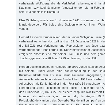
verheiratete Wolfsberg, die als Verkäuferin arbeitete, und ihr
Kaufmann bzw. kaufmännischer Angestellter, den sie im Februar 
seit 1933 ebenfalls in Hamburg.
Else Wolfsberg wurde am 8. November 1941 zusammen mit ih
Minsk deportiert. Für beide sind Stolpersteine vor ihrem Wo
verlegt.
Herbert Lesheims Bruder Alfred, der mit einer Nichtjüdin, Luise 
verheiratet war – ihre Hochzeit fand am 22. Dezember 1928 in Ham
die NS-Zeit trotz Verfolgung und Repressionen als Jude bzw
vorübergehender Inhaftierung im Konzentrationslager Sachsenh
emigrierte anschließend mit seiner Frau Luise und dem ge
Joachim, geboren am 28. März 1929 in Hamburg, in die USA.
Herbert Lesheim betrieb in Hamburg ab 1930 zunächst allem An
mit seinem Bruder Alfred eine Kohlenhandlung in der Brüd
Kultussteuerkarte war als sein Beruf Kaufmann angegeben, s
Angestellter wie auch bei seinem Bruder Alfred. 1931 war Herber
Adressbuch als Kohlenhändler in der Fettstraße 19 eingetragen.
Herbert und Bertha Lesheim mit ihrer Tochter Ruth wieder von 
den Grindelhof 83, Haus 22. Zu diesem Zeitpunkt war Herbert L
Monaten als selbstständiger Händler tätig. Im August 193
Polizeibehörde Hamburg das Gewerbe "Handel mit Lumpen" an und
Gewerbeschein einen "Hausierhandel". Er verkaufte unter