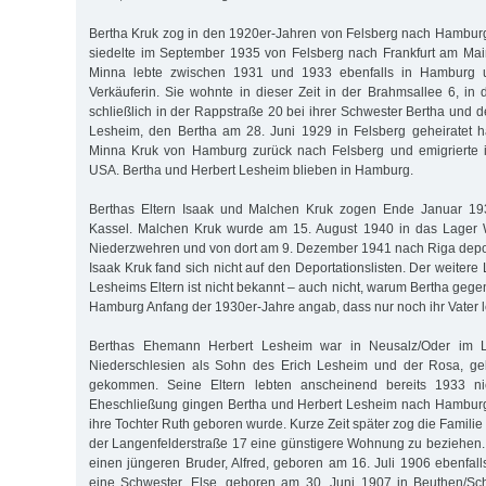
Bertha Kruk zog in den 1920er-Jahren von Felsberg nach Hambur
siedelte im September 1935 von Felsberg nach Frankfurt am Mai
Minna lebte zwischen 1931 und 1933 ebenfalls in Hamburg un
Verkäuferin. Sie wohnte in dieser Zeit in der Brahmsallee 6, in
schließlich in der Rappstraße 20 bei ihrer Schwester Bertha und
Lesheim, den Bertha am 28. Juni 1929 in Felsberg geheiratet h
Minna Kruk von Hamburg zurück nach Felsberg und emigrierte 
USA. Bertha und Herbert Lesheim blieben in Hamburg.
Berthas Eltern Isaak und Malchen Kruk zogen Ende Januar 19
Kassel. Malchen Kruk wurde am 15. August 1940 in das Lager 
Niederzwehren und von dort am 9. Dezember 1941 nach Riga depor
Isaak Kruk fand sich nicht auf den Deportationslisten. Der weite
Lesheims Eltern ist nicht bekannt – auch nicht, warum Bertha geg
Hamburg Anfang der 1930er-Jahre angab, dass nur noch ihr Vater 
Berthas Ehemann Herbert Lesheim war in Neusalz/Oder im La
Niederschlesien als Sohn des Erich Lesheim und der Rosa, ge
gekommen. Seine Eltern lebten anscheinend bereits 1933 ni
Eheschließung gingen Bertha und Herbert Lesheim nach Hambur
ihre Tochter Ruth geboren wurde. Kurze Zeit später zog die Familie 
der Langenfelderstraße 17 eine günstigere Wohnung zu beziehen.
einen jüngeren Bruder, Alfred, geboren am 16. Juli 1906 ebenfall
eine Schwester, Else, geboren am 30. Juni 1907 in Beuthen/Sch