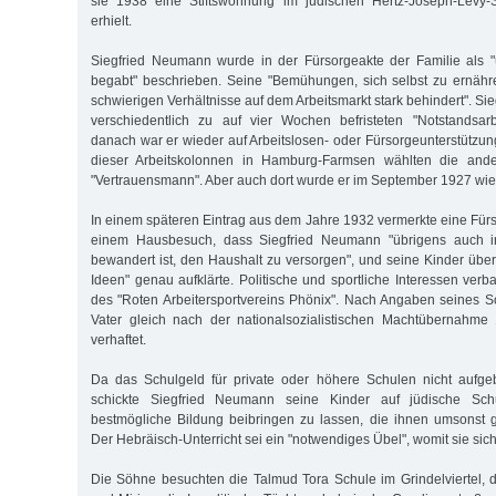
sie 1938 eine Stiftswohnung im jüdischen Hertz-Joseph-Levy-S
erhielt.
Siegfried Neumann wurde in der Fürsorgeakte der Familie als "
begabt" beschrieben. Seine "Bemühungen, sich selbst zu ernähr
schwierigen Verhältnisse auf dem Arbeitsmarkt stark behindert". 
verschiedentlich zu auf vier Wochen befristeten "Notstandsar
danach war er wieder auf Arbeitslosen- oder Fürsorgeunterstützun
dieser Arbeitskolonnen in Hamburg-Farmsen wählten die ande
"Vertrauensmann". Aber auch dort wurde er im September 1927 wie
In einem späteren Eintrag aus dem Jahre 1932 vermerkte eine Fürs
einem Hausbesuch, dass Siegfried Neumann "übrigens auch in
bewandert ist, den Haushalt zu versorgen", und seine Kinder übe
Ideen" genau aufklärte. Politische und sportliche Interessen verb
des "Roten Arbeitersportvereins Phönix". Nach Angaben seines 
Vater gleich nach der nationalsozialistischen Machtübernahm
verhaftet.
Da das Schulgeld für private oder höhere Schulen nicht aufge
schickte Siegfried Neumann seine Kinder auf jüdische Sch
bestmögliche Bildung beibringen zu lassen, die ihnen umsonst 
Der Hebräisch-Unterricht sei ein "notwendiges Übel", womit sie sic
Die Söhne besuchten die Talmud Tora Schule im Grindelviertel, 