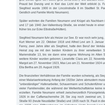
Praust bei Danzig und in Kiel das Licht der Welt erblickt (s. Fa
Siegfried wurde 1900 in der Lincolnstraße 8 im Stadtteil St. Pa
Geistlich und Familie Moritz Neumann).
Später wohnten die Familien Neumann und Krügel als Nachbarn i
und 17 (ab 1940 Jan-Valkenburg-Straße, sie endet heute in einer
früher bis zur Ecke Elbstraße/Hütten).
Siegfried Neumann fuhr als Heizer zur See. Er war noch sehr jung, 
Kurt Werner am 22. Oktober 1918 und Alfred Levi am 3. Januar
Fanny, zwei Jahre älter als Siegfried, hatte den Beruf der Verkäu
Heirat zog sie mit den beiden Kindern zu ihrer verwitweten S
Marienstraße 13, bis sie dann eine eigene Wohnung im Alten S
weitere Kinder wurden geboren; Lieselotte Clara am 22. Novemb
Margot am 27. November 1923, Max Leo am 21. November 1924 un
Ella Bertha am 20. August 1926.
Die finanziellen Verhältnisse der Familie wurden schwierig, als 
einer Malariaerkrankung Anfang der 1920er Jahre abmustern musste
"unbeständiger" Hafenarbeiter, Schauermann und Schutenführer un
vieler Familienväter, die während der Weltwirtschaftskrise keine
erzielten. Familie Neumann erhielt zwischenzeitlich Fürsorgeleis
1926 in der Caffamacherreihe 28. Sie zog noch zweimal um, 1
Straße 93 (heute Neustädter Straße) und 1935 nach St. Pauli in die 