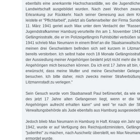
ebenfalls eine anerkannte Hachscharastätte, wo die Jugendlichen
Landwirtschaft ausgebildet wurden. Nach zwei Wochen zwang
Erkrankung zur Rückkehr. Nach seiner Genesung aus dem Kr
leistete er "Pflichtarbeit", zuletzt als Gartenarbeiter der Firma Su
11. März 1941 geriet auch Max unter dem Verdacht der "Rassen
Jugendstrafkammer Hamburg verurteilte ihn am 1. November 1941
Gefängnisstrafe, die er im Polizeigefängnis Fuhlsbüttel verbüßen 
1941 schrieb Max Neumann in einem Brief an die Staatsanwaltschaf
meinen drei Geschwistern befinden sich seit kurzem in Litzman
bereits verstorben. Ich selbst habe noch 18 Monate Gefängnisstra
der Aussiedlung meiner Angehörigen besteht jetzt nicht mehr die 
Angehörigen mich besuchen können. Da ich erst 17 Jahre alt bin,
erwünscht, dass meine Mutter und meine Geschwister Gelege
besuchen. Ich bitte daher, mich zwecks meiner Strafverbüß
Litzmannstadt zu verlegen."
Sein Gesuch wurde vom Staatsanwalt Paul befürwortet, da wie er
des jetzt 17 Jahre alten Gefangenen liegt, wenn er die V
Angehörigen aufrecht erhalten kann" und weil "er nach der S
Verwaltungsbehörde als Jude ebenfalls aus Hamburg ausgesiedelt
Jedoch blieb Max Neumann in Hamburg in Haft. Knapp ein Jahr s
1942, wurde er auf Verfügung des Reichsjustizministers, Gefän
"judenfrei" zu machen, nach Auschwitz überstellt, wo Max Neuma
ermordet wurde.