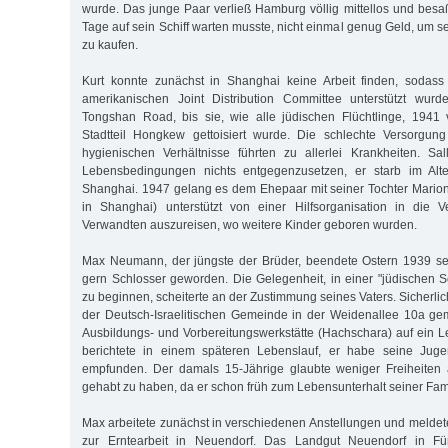
wurde. Das junge Paar verließ Hamburg völlig mittellos und besaß,
Tage auf sein Schiff warten musste, nicht einmal genug Geld, um 
zu kaufen.
Kurt konnte zunächst in Shanghai keine Arbeit finden, sodas
amerikanischen Joint Distribution Committee unterstützt wur
Tongshan Road, bis sie, wie alle jüdischen Flüchtlinge, 194
Stadtteil Hongkew gettoisiert wurde. Die schlechte Versorgun
hygienischen Verhältnisse führten zu allerlei Krankheiten. Sa
Lebensbedingungen nichts entgegenzusetzen, er starb im Alte
Shanghai. 1947 gelang es dem Ehepaar mit seiner Tochter Marion
in Shanghai) unterstützt von einer Hilfsorganisation in die V
Verwandten auszureisen, wo weitere Kinder geboren wurden.
Max Neumann, der jüngste der Brüder, beendete Ostern 1939 sei
gern Schlosser geworden. Die Gelegenheit, in einer "jüdischen S
zu beginnen, scheiterte an der Zustimmung seines Vaters. Sicherlic
der Deutsch-Israelitischen Gemeinde in der Weidenallee 10a ge
Ausbildungs- und Vorbereitungswerkstätte (Hachschara) auf ein L
berichtete in einem späteren Lebenslauf, er habe seine Juge
empfunden. Der damals 15-Jährige glaubte weniger Freiheiten 
gehabt zu haben, da er schon früh zum Lebensunterhalt seiner Fami
Max arbeitete zunächst in verschiedenen Anstellungen und meldet
zur Erntearbeit in Neuendorf. Das Landgut Neuendorf in Fü