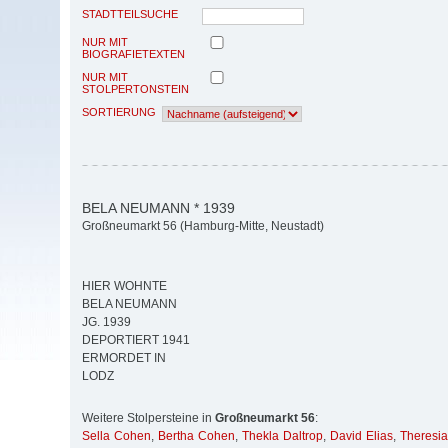
STADTTEILSUCHE
NUR MIT
BIOGRAFIETEXTEN
NUR MIT
STOLPERTONSTEIN
SORTIERUNG
BELA NEUMANN * 1939
Großneumarkt 56 (Hamburg-Mitte, Neustadt)
HIER WOHNTE
BELA NEUMANN
JG. 1939
DEPORTIERT 1941
ERMORDET IN
LODZ
Weitere Stolpersteine in
Großneumarkt 56
:
Sella Cohen
,
Bertha Cohen
,
Thekla Daltrop
,
David Elias
,
Theresia