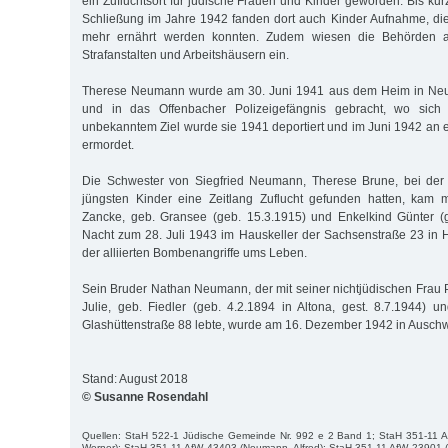
ein Zufluchtsort für jüdische Frauen und Kinder geworden. Bis ku
Schließung im Jahre 1942 fanden dort auch Kinder Aufnahme, die 
mehr ernährt werden konnten. Zudem wiesen die Behörden a
Strafanstalten und Arbeitshäusern ein.
Therese Neumann wurde am 30. Juni 1941 aus dem Heim in Neu
und in das Offenbacher Polizeigefängnis gebracht, wo sich i
unbekanntem Ziel wurde sie 1941 deportiert und im Juni 1942 an
ermordet.
Die Schwester von Siegfried Neumann, Therese Brune, bei der
jüngsten Kinder eine Zeitlang Zuflucht gefunden hatten, kam m
Zancke, geb. Gransee (geb. 15.3.1915) und Enkelkind Günter (g
Nacht zum 28. Juli 1943 im Hauskeller der Sachsenstraße 23 i
der alliierten Bombenangriffe ums Leben.
Sein Bruder Nathan Neumann, der mit seiner nichtjüdischen Fra
Julie, geb. Fiedler (geb. 4.2.1894 in Altona, gest. 8.7.1944) 
Glashüttenstraße 88 lebte, wurde am 16. Dezember 1942 in Auschw
Stand: August 2018
© Susanne Rosendahl
Quellen: StaH 522-1 Jüdische Gemeinde Nr. 992 e 2 Band 1; StaH 351-11 
Werner); StaH 351-11 AfW 43403 (Neumann, Alfred); StaH 351-11 AfW 23901 (