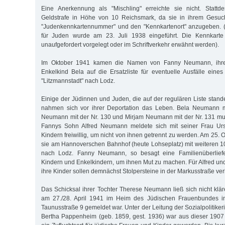
Eine Anerkennung als "Mischling" erreichte sie nicht. Stattde
Geldstrafe in Höhe von 10 Reichsmark, da sie in ihrem Gesuch
"Judenkennkartennummer" und den "Kennkartenort" anzugeben. 
für Juden wurde am 23. Juli 1938 eingeführt. Die Kennkarte
unaufgefordert vorgelegt oder im Schriftverkehr erwähnt werden).
Im Oktober 1941 kamen die Namen von Fanny Neumann, ihrer
Enkelkind Bela auf die Ersatzliste für eventuelle Ausfälle eines
"Litzmannstadt" nach Lodz.
Einige der Jüdinnen und Juden, die auf der regulären Liste stand
nahmen sich vor ihrer Deportation das Leben. Bela Neumann m
Neumann mit der Nr. 130 und Mirjam Neumann mit der Nr. 131 mus
Fannys Sohn Alfred Neumann meldete sich mit seiner Frau Urs
Kindern freiwillig, um nicht von ihnen getrennt zu werden. Am 25.
sie am Hannoverschen Bahnhof (heute Lohseplatz) mit weiteren 
nach Lodz. Fanny Neumann, so besagt eine Familienüberliefe
Kindern und Enkelkindern, um ihnen Mut zu machen. Für Alfred 
ihre Kinder sollen demnächst Stolpersteine in der Markusstraße ver
Das Schicksal ihrer Tochter Therese Neumann ließ sich nicht kläre
am 27./28. April 1941 im Heim des Jüdischen Frauenbundes in
Taunusstraße 9 gemeldet war. Unter der Leitung der Sozialpolitiker
Bertha Pappenheim (geb. 1859, gest. 1936) war aus dieser 1907 