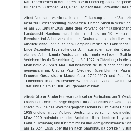
Karl Thormaehlen in der Lagerstraße in Hamburg-Altona begonnen
Brüder am 5. Oktober 1938, einen Tag nach ihrer Schwester Lieselot
Alfred Neumann wurde nach seiner Entlassung aus der "Schutzha
mehr zur Gesellenprüfung zugelassen. Er fand Arbeit in verschie
er am 20. Januar 1939 unter dem Vorwand der "Rassenschande"
Landgericht Hamburg sprach ihn allerdings am 10. Februar
Beweisen frei. Alfred versuchte nun, Deutschland so schnell wie m
arbeitete ohne Lohn auf einem Dampfer, um sich die Fahrt "nach 
Ende Dezember 1939 sollte das Schiff auslaufen, aber der Kriegs
Abreise. Alfred konnte Deutschland nicht mehr verlassen. Stattd
Verlobten Ursula Rosenblum (geb. 8.1.1922 in Oldenburg) in die 
Markusstraße). Am 9. Mai 1940 heirateten sie. Kurz nach der Ehe
gemeinsam mit Ursulas Vater Siegfried Rosenblum (s. Paula
jüngeren Geschwistern Margot (geb. 27.12.1917) und Paul (ge
"Judenhaus" in der Breitestraße 54 nach Altona ziehen, wo ihre K
1940 und Uri am 14. Juli 1941 geboren wurden.
Alfreds älterer Bruder Kurt war nach seiner Festnahme am 5. Okto
Oktober aus dem Polizeigefängnis Fuhlsbüttel entlassen worden, g
später im Zuge des Novemberpogroms erneut in Haft. Seine Entl
1938 erfolgte mit der Auflage, Deutschland so schnell wie möglic
März 1939 heiratete er seine Verlobte Hilda Henriette Heymann
Familie Heymann) und flüchtete mit ihr und dem gemeinsamen Sohn
am 12. April 1939 über Italien nach Shanghai, da dort kein Visum