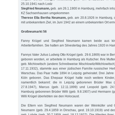
25.10.1941 nach Lodz
Siegfried Neumann,
geb. am 26.1.1900 in Hamburg, mehrfach inhaf
KZ Sachsenhausen umgekommen
Therese Ella Bertha Neumann,
geb. am 20.8.1926 in Hamburg, d
mit unbekanntem Ziel, im Juni 1942 an einem unbekannten Ort erm
Großneumarkt 56
Fanny Krügel und Siegfried Neumann kamen beide aus kind
Arbeiterfamilien. Sie hatten am Silvestertag des Jahres 1920 in Ha
Fannys Vater Julius Ludwig Otto Krügel (geb. 29.6.1869) war in Be
geboren worden, er arbeitete in Hamburg als Kutscher. Ihre Mutte
geb. Michlowitsch (andere Schreibweise Mischlowitz/Mitchlowitsch)
17.11.1932), stammte aus einer jüdischen Familie russischer Her
Warschau. Das Paar hatte 1894 in Leipzig geheiratet. Drei Jahre
Köln geboren. Das Ehepaar Krügel hatte noch weitere Kinder,
namentlich bekannt: die in Leipzig geborenen Brüder Max (g
27.8.1947), Marcus (geb. 12.11.1899) und Leopold (geb. 24.
Hamburg geborenen Brüder Willi (geb. 9.8.1907) und Hermann (ge
Willi Krügel überlebten sie den Holocaust.
Die Eltern von Siegfried Neumann waren der Weinküfer und
Neumann (geb. 29.4.1859 in Dirschau, gest. 19.10.1919) und de
geb. Lohde (geb. 30.7.1859, gest. 18.12.1927). Die ältesten ihrer