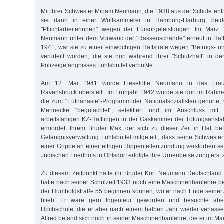
Mit ihrer Schwester Mirjam Neumann, die 1938 aus der Schule entl
sie dann in einer Wollkämmerei in Hamburg-Harburg, beide
"Pflichtarbeiterinnen" wegen der Fürsorgeleistungen. Im März 
Neumann unter dem Vorwand der "Rassenschande" erneut in Haft.
1941, war sie zu einer einwöchigen Haftstrafe wegen "Betrugs- 
verurteilt worden, die sie nun während ihrer "Schutzhaft" in d
Polizeigefängnisses Fuhlsbüttel verbüßte.
Am 12. Mai 1941 wurde Lieselotte Neumann in das Frauen
Ravensbrück überstellt. Im Frühjahr 1942 wurde sie dort im Rahme
die zum "Euthanasie"-Programm der Nationalsozialisten gehörte, 
Mennecke "begutachtet", selektiert und im Anschluss mit
arbeitsfähigen KZ-Häftlingen in der Gaskammer der Tötungsanstal
ermordet. Ihrem Bruder Max, der sich zu dieser Zeit in Haft b
Gefängnisverwaltung Fuhlsbüttel mitgeteilt, dass seine Schwest
einer Grippe an einer eitrigen Rippenfellentzündung verstorben se
Jüdischen Friedhofs in Ohlsdorf erfolgte ihre Urnenbeisetzung erst
Zu diesem Zeitpunkt hatte ihr Bruder Kurt Neumann Deutschland b
hatte nach seiner Schulzeit 1933 noch eine Maschinenbaulehre bei
der Humboldstraße 55 beginnen können, wo er nach Ende seiner 
blieb. Er wäre gern Ingenieur geworden und besuchte abe
Hochschule, die er aber nach einem halben Jahr wieder verlass
Alfred befand sich noch in seiner Maschinenbaulehre, die er im Ma