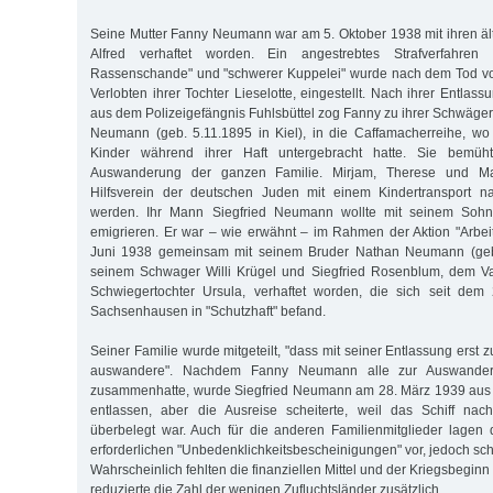
Seine Mutter Fanny Neumann war am 5. Oktober 1938 mit ihren ä
Alfred verhaftet worden. Ein angestrebtes Strafverfahren
Rassenschande" und "schwerer Kuppelei" wurde nach dem Tod vo
Verlobten ihrer Tochter Lieselotte, eingestellt. Nach ihrer Entla
aus dem Polizeigefängnis Fuhlsbüttel zog Fanny zu ihrer Schwäger
Neumann (geb. 5.11.1895 in Kiel), in die Caffamacherreihe, wo 
Kinder während ihrer Haft untergebracht hatte. Sie bemü
Auswanderung der ganzen Familie. Mirjam, Therese und Ma
Hilfsverein der deutschen Juden mit einem Kindertransport n
werden. Ihr Mann Siegfried Neumann wollte mit seinem Soh
emigrieren. Er war – wie erwähnt – im Rahmen der Aktion "Arbe
Juni 1938 gemeinsam mit seinem Bruder Nathan Neumann (geb. 
seinem Schwager Willi Krügel und Siegfried Rosenblum, dem Vat
Schwiegertochter Ursula, verhaftet worden, die sich seit de
Sachsenhausen in "Schutzhaft" befand.
Seiner Familie wurde mitgeteilt, "dass mit seiner Entlassung erst 
auswandere". Nachdem Fanny Neumann alle zur Auswander
zusammenhatte, wurde Siegfried Neumann am 28. März 1939 aus 
entlassen, aber die Ausreise scheiterte, weil das Schiff na
überbelegt war. Auch für die anderen Familienmitglieder lagen
erforderlichen "Unbedenklichkeitsbescheinigungen" vor, jedoch sche
Wahrscheinlich fehlten die finanziellen Mittel und der Kriegsbegi
reduzierte die Zahl der wenigen Zufluchtsländer zusätzlich.