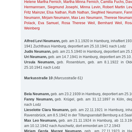
Helene Martha Fernich
,
Martha Minna Fernich
,
Camilla Fuchs
,
Dav
Hermannsen
,
Siegmund Josephi
,
Minna Levin
,
Robert Martin Lev
Fritz Mainzer
,
Elsa Nathan
,
Ruth Nathan
,
Siegfried Neumann
,
Fan
Neumann
,
Mirjam Neumann
,
Max Leo Neumann
,
Therese Neuman
Polack
,
Eva Samuel
,
Rosa Therese Weil
,
Bernhard Weil
,
Ros
Weinberg
Alfred Levi Neumann,
geb. am 3.1.1920 in Hamburg, inhaftiert 193
1941 Zuchthaus Hamburg, deportiert am 25.10.1941 nach Lodz
Judis Neumann,
geb. am 21.5.1940 in Hamburg, deportiert am 25
Uri Neumann,
geb. am 14.7.1941 in Hamburg, deportiert am 25.10
Ursula Neumann,
geb. Rosenblum, geb. am 8.1.1922 in Olde
25.10.1941 nach Lodz
Markusstraße 10
(Marcusstraße 61)
Bela Neumann,
geb. am 23.2.1939 in Hamburg, deportiert am 25.
Fanny Neumann,
geb. Krügel, geb. am 31.12.1897 in Köln, dep
nach Lodz
Lieselotte Clara Neumann,
geb. am 22.11.1921 in Hamburg, inhaf
Ravensbrück, am 8.5.1942 in der Tötungsanstalt Bernburg a.d.Saa
Max Leo Neumann,
geb. am 21.11.1924 in Hamburg, ab 11.3.1941 
am 10.12.1942 nach Auschwitz, dort ermordet am 17.2.1943
Mirjam Gerda Margot Neumann,
geb. am 27.11.1923 in Ham