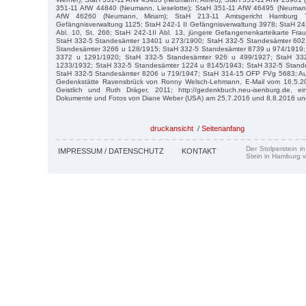
351-11 AfW 44840 (Neumann, Lieselotte); StaH 351-11 AfW 46495 (Neuman
AfW 46260 (Neumann, Miriam); StaH 213-11 Amtsgericht Hamburg 
Gefängnisverwaltung 1125; StaH 242-1 II Gefängnisverwaltung 3978; StaH 24
Abl. 10, St. 266; StaH 242-1II Abl. 13, jüngere Gefangenenkarteikarte Fra
StaH 332-5 Standesämter 13401 u 273/1900; StaH 332-5 Standesämter 602
Standesämter 3266 u 128/1915; StaH 332-5 Standesämter 8739 u 974/1919;
3372 u 1291/1920; StaH 332-5 Standesämter 926 u 499/1927; StaH 33
1233/1932; StaH 332-5 Standesämter 1224 u 8145/1943; StaH 332-5 Stand
StaH 332-5 Standesämter 8206 u 719/1947; StaH 314-15 OFP FVg 5683; Au
Gedenkstätte Ravensbrück von Ronny Welsch-Lehmann, E-Mail vom 16.5.20
Geistlich und Ruth Dräger, 2011; http://gedenkbuch.neu-isenburg.de, 
Dokumente und Fotos von Diane Weber (USA) am 25.7.2016 und 8.8.2016 un
druckansicht
/
Seitenanfang
Der Stolperstein i
IMPRESSUM / DATENSCHUTZ
KONTAKT
Stein in Hamburg v