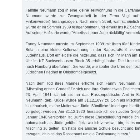
Familie Neumann zog in eine kleine Teilwohnung in die Caffamac
Neumann wurde zur Zwangsarbeit in der Firma Vogt auf 
Finkenwerder) herangezogen. Nach einem Streit, wahrscheinlich 
wurde er im Sommer 1939 festgenommen und erneut ins KZ Sachse
Auf seiner Haftkarte wurde "Arbeitsscheuer Jude rückfällig" vermerk
Fanny Neumann musste im September 1939 mit ihren fünf Kinde
Bela in eine kleine Kellerwohnung in der Rappstraße 6 ziehe
Judenhaus. Dort erhielt sie die Mitteilung, dass sich ihr Mann a
Uhr im KZ Sachsenhausen Block 35 erhängt habe. Die Urne mit 
nach Hamburg überführen. Sie wurde, wie später die Urne der Toch
Jüdischen Friedhof in Ohlsdorf beigesetzt.
Nach dem Tod ihres Mannes erhoffte sich Fanny Neumann, s
"Mischling ersten Grades" für sich und ihre Kinder etwas Erleichte
23. April 1941 schrieb sie an das Rassenpolitische Amt in Be
Neumann, geb. Krügel wurde am 31.12.1897 zu Cöln als Mischlin
ist reinarisch, meine Mutter war Jüdin. Sämtliche Unterlagen hie
vorgelegt werden. Am 31.12.1920 heiratete ich den Juden Sieg
Januar 1940 verstorben ist. Durch diese Eheschließung wurde ich 
automatisch als Jüdin geführt. Jetzt wo ich verwitwet bin, ist es
Mischling zu gelten. Ich hatte die arische Schule besucht und bi
erzogen. Ich bitte das Rassenamt um die Zustimmung hierzu."