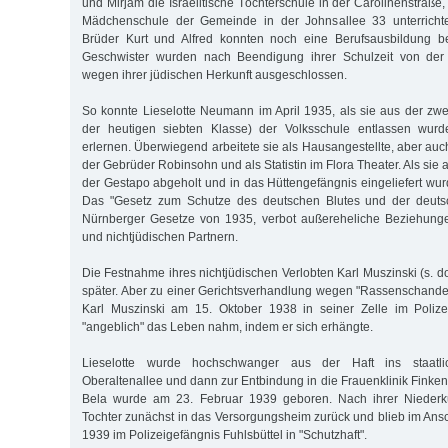
und Mirjam die Israelitische Töchterschule in der Carolinenstraß
Mädchenschule der Gemeinde in der Johnsallee 33 unterrichte
Brüder Kurt und Alfred konnten noch eine Berufsausbildung b
Geschwister wurden nach Beendigung ihrer Schulzeit von der L
wegen ihrer jüdischen Herkunft ausgeschlossen.
So konnte Lieselotte Neumann im April 1935, als sie aus der zwei
der heutigen siebten Klasse) der Volksschule entlassen wurd
erlernen. Überwiegend arbeitete sie als Hausangestellte, aber auch
der Gebrüder Robinsohn und als Statistin im Flora Theater. Als sie
der Gestapo abgeholt und in das Hüttengefängnis eingeliefert wur
Das "Gesetz zum Schutze des deutschen Blutes und der deutsc
Nürnberger Gesetze von 1935, verbot außereheliche Beziehung
und nichtjüdischen Partnern.
Die Festnahme ihres nichtjüdischen Verlobten Karl Muszinski (s. do
später. Aber zu einer Gerichtsverhandlung wegen "Rassenschande"
Karl Muszinski am 15. Oktober 1938 in seiner Zelle im Polizei
"angeblich" das Leben nahm, indem er sich erhängte.
Lieselotte wurde hochschwanger aus der Haft ins staatli
Oberaltenallee und dann zur Entbindung in die Frauenklinik Finkena
Bela wurde am 23. Februar 1939 geboren. Nach ihrer Niederku
Tochter zunächst in das Versorgungsheim zurück und blieb im Ansc
1939 im Polizeigefängnis Fuhlsbüttel in "Schutzhaft".