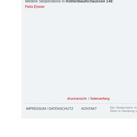
Weitere Stolpersteine in
Rothenbaumchaussee 148
:
Felix Eisner
druckansicht
/
Seitenanfang
Der Stolperstein i
IMPRESSUM / DATENSCHUTZ
KONTAKT
Stein in Hamburg v