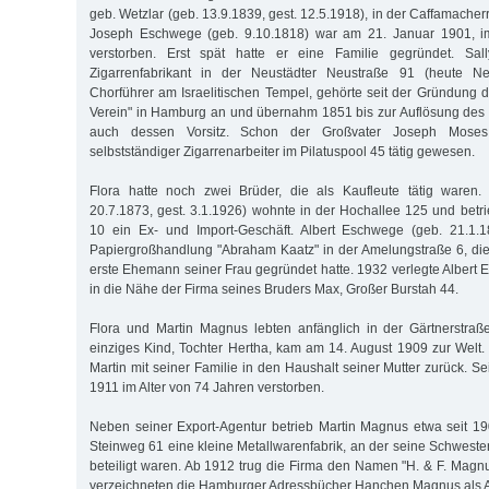
geb. Wetzlar (geb. 13.9.1839, gest. 12.5.1918), in der Caffamacherr
Joseph Eschwege (geb. 9.10.1818) war am 21. Januar 1901, im
verstorben. Erst spät hatte er eine Familie gegründet. Sa
Zigarrenfabrikant in der Neustädter Neustraße 91 (heute Ne
Chorführer am Israelitischen Tempel, gehörte seit der Gründung d
Verein" in Hamburg an und übernahm 1851 bis zur Auflösung des
auch dessen Vorsitz. Schon der Großvater Joseph Mose
selbstständiger Zigarrenarbeiter im Pilatuspool 45 tätig gewesen.
Flora hatte noch zwei Brüder, die als Kaufleute tätig waren
20.7.1873, gest. 3.1.1926) wohnte in der Hochallee 125 und bet
10 ein Ex- und Import-Geschäft. Albert Eschwege (geb. 21.1.
Papiergroßhandlung "Abraham Kaatz" in der Amelungstraße 6, di
erste Ehemann seiner Frau gegründet hatte. 1932 verlegte Albert
in die Nähe der Firma seines Bruders Max, Großer Burstah 44.
Flora und Martin Magnus lebten anfänglich in der Gärtnerstraße
einziges Kind, Tochter Hertha, kam am 14. August 1909 zur Welt.
Martin mit seiner Familie in den Haushalt seiner Mutter zurück. S
1911 im Alter von 74 Jahren verstorben.
Neben seiner Export-Agentur betrieb Martin Magnus etwa seit 19
Steinweg 61 eine kleine Metallwarenfabrik, an der seine Schwes
beteiligt waren. Ab 1912 trug die Firma den Namen "H. & F. Magn
verzeichneten die Hamburger Adressbücher Hanchen Magnus als A