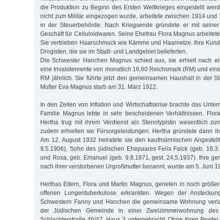
die Produktion zu Beginn des Ersten Weltkrieges eingestellt werd
nicht zum Militär eingezogen wurde, arbeitete zwischen 1914 und 
in der Steuerbehörde. Nach Kriegsende gründete er mit seine
Geschäft für Celluloidwaren. Seine Ehefrau Flora Magnus arbeitete
Sie vertrieben Haarschmuck wie Kämme und Haarnetze. Ihre Kund
Drogisten, die sie im Stadt- und Landgebiet belieferten.
Die Schwester Hanchen Magnus schied aus, sie erhielt nach e
eine Invalidenrente von monatlich 16,60 Reichsmark (RM) und ein
RM jährlich. Sie führte jetzt den gemeinsamen Haushalt in der 
Mutter Eva Magnus starb am 31. März 1922.
In den Zeiten von Inflation und Wirtschaftskrise brachte das Unt
Familie Magnus lebte in sehr bescheidenen Verhältnissen. Flor
Hertha trug mit ihrem Verdienst als Stenotypistin wesentlich zu
zudem erhielten sie Fürsorgeleistungen. Hertha gründete dann i
Am 12. August 1932 heiratete sie den kaufmännischen Angestellt
9.5.1906), Sohn des jüdischen Ehepaares Felix Falck (geb. 16.3.
und Rosa, geb. Emanuel (geb. 9.8.1871, gest. 24.5.1937). Ihre g
nach ihrer verstorbenen Urgroßmutter benannt, wurde am 5. Juni 
Herthas Eltern, Flora und Martin Magnus, gerieten in noch größer
offenen Lungentuberkulose erkrankten. Wegen der Ansteckun
Schwestern Fanny und Hanchen die gemeinsame Wohnung verla
der Jüdischen Gemeinde in einer Zweizimmerwohnung des La
Schlachterstraße 46/47, Haus 3 untergebracht. Ohne ihren Brud