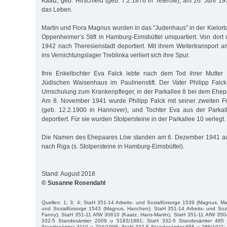
Kaatz, geb. Hirschfeld (geb. 7.2.1876 in Teterow), am 26. Juni 19
das Leben.
Martin und Flora Magnus wurden in das "Judenhaus" in der Kielort
Oppenheimer’s Stift in Hamburg-Eimsbüttel umquartiert. Von dort 
1942 nach Theresienstadt deportiert. Mit ihrem Weitertransport
ins Vernichtungslager Treblinka verliert sich ihre Spur.
Ihre Enkeltochter Eva Falck lebte nach dem Tod ihrer Mutter 
Jüdischen Waisenhaus im Paulinenstift. Der Vater Philipp Falck
Umschulung zum Krankenpfleger, in der Parkallee 8 bei dem Ehe
Am 8. November 1941 wurde Philipp Falck mit seiner zweiten Fr
(geb. 12.2.1900 in Hannover), und Tochter Eva aus der Parkal
deportiert. Für sie wurden Stolpersteine in der Parkallee 10 verlegt.
Die Namen des Ehepaares Löw standen am 6. Dezember 1941 auf 
nach Riga (s. Stolpersteine in Hamburg-Eimsbüttel).
Stand: August 2018
© Susanne Rosendahl
Quellen: 1; 3; 4; StaH 351-14 Arbeits- und Sozialfürsorge 1539 (Magnus, Mar
und Sozialfürsorge 1543 (Magnus, Hanchen); StaH 351-14 Arbeits- und Soz
Fanny); StaH 351-11 AfW 30610 (Kaatz, Hans-Martin); StaH 351-11 AfW 3504
332-5 Standesämter 2009 u 5183/1881; StaH 332-5 Standesämter 485
Standesämter 3110 u 704/1908; StaH 332-5 Standesämter 655 u 286/1911;