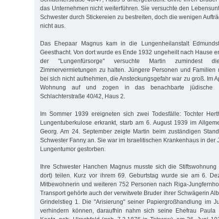
das Unternehmen nicht weiterführen. Sie versuchte den Lebensunte
Schwester durch Stickereien zu bestreiten, doch die wenigen Auft
nicht aus.
Das Ehepaar Magnus kam in die Lungenheilanstalt Edmundst
Geesthacht. Von dort wurde es Ende 1932 ungeheilt nach Hause ent
der "Lungenfürsorge" versuchte Martin zumindest 
Zimmervermietungen zu halten. Jüngere Personen und Familien m
bei sich nicht aufnehmen, die Ansteckungsgefahr war zu groß. Im A
Wohnung auf und zogen in das benachbarte jüdische Mar
Schlachterstraße 40/42, Haus 2.
Im Sommer 1939 ereigneten sich zwei Todesfälle: Tochter Herth
Lungentuberkulose erkrankt, starb am 6. August 1939 im Allgem
Georg. Am 24. September zeigte Martin beim zuständigen Stan
Schwester Fanny an. Sie war im Israelitischen Krankenhaus in der
Lungentumor gestorben.
Ihre Schwester Hanchen Magnus musste sich die Stiftswohnung m
dort) teilen. Kurz vor ihrem 69. Geburtstag wurde sie am 6. D
Mitbewohnerin und weiteren 752 Personen nach Riga-Jungfernhof
Transport gehörte auch der verwitwete Bruder ihrer Schwägerin A
Grindelstieg 1. Die "Arisierung" seiner Papiergroßhandlung im Ju
verhindern können, daraufhin nahm sich seine Ehefrau Paula 