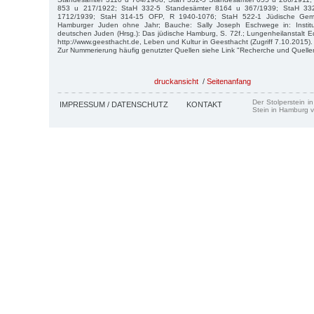
853 u 217/1922; StaH 332-5 Standesämter 8164 u 367/1939; StaH 33
1712/1939; StaH 314-15 OFP, R 1940-1076; StaH 522-1 Jüdische Gem
Hamburger Juden ohne Jahr; Bauche: Sally Joseph Eschwege in: Institu
deutschen Juden (Hrsg.): Das jüdische Hamburg, S. 72f.; Lungenheilanstalt 
http://www.geesthacht.de, Leben und Kultur in Geesthacht (Zugriff 7.10.2015).
Zur Nummerierung häufig genutzter Quellen siehe Link "Recherche und Quelle
druckansicht
/
Seitenanfang
Der Stolperstein i
IMPRESSUM / DATENSCHUTZ
KONTAKT
Stein in Hamburg v