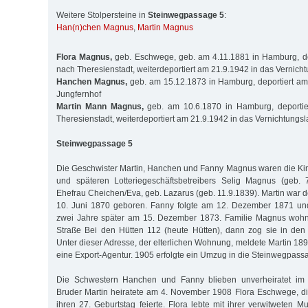
Weitere Stolpersteine in
Steinwegpassage 5
:
Han(n)chen Magnus
,
Martin Magnus
Flora Magnus,
geb. Eschwege, geb. am 4.11.1881 in Hamburg, de
nach Theresienstadt, weiterdeportiert am 21.9.1942 in das Vernich
Hanchen Magnus,
geb. am 15.12.1873 in Hamburg, deportiert am
Jungfernhof
Martin Mann Magnus,
geb. am 10.6.1870 in Hamburg, deportie
Theresienstadt, weiterdeportiert am 21.9.1942 in das Vernichtungsl
Steinwegpassage 5
Die Geschwister Martin, Hanchen und Fanny Magnus waren die Ki
und späteren Lotteriegeschäftsbetreibers Selig Magnus (geb.
Ehefrau Cheichen/Eva, geb. Lazarus (geb. 11.9.1839). Martin war d
10. Juni 1870 geboren. Fanny folgte am 12. Dezember 1871 un
zwei Jahre später am 15. Dezember 1873. Familie Magnus wohnt
Straße Bei den Hütten 112 (heute Hütten), dann zog sie in den
Unter dieser Adresse, der elterlichen Wohnung, meldete Martin 189
eine Export-Agentur. 1905 erfolgte ein Umzug in die Steinwegpass
Die Schwestern Hanchen und Fanny blieben unverheiratet im H
Bruder Martin heiratete am 4. November 1908 Flora Eschwege, d
ihren 27. Geburtstag feierte. Flora lebte mit ihrer verwitweten 