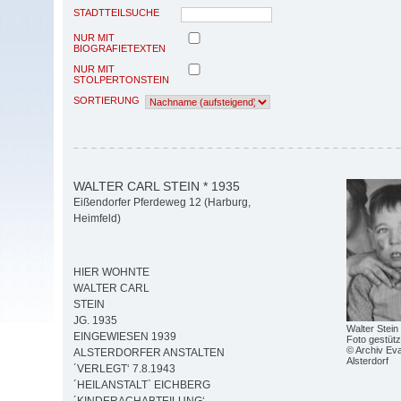
STADTTEILSUCHE
NUR MIT
BIOGRAFIETEXTEN
NUR MIT
STOLPERTONSTEIN
SORTIERUNG
WALTER CARL STEIN * 1935
Eißendorfer Pferdeweg 12 (Harburg,
Heimfeld)
HIER WOHNTE
WALTER CARL
STEIN
JG. 1935
Walter Stein
EINGEWIESEN 1939
Foto gestütz
© Archiv Eva
ALSTERDORFER ANSTALTEN
Alsterdorf
´VERLEGT‘ 7.8.1943
´HEILANSTALT` EICHBERG