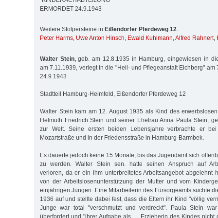
´KINDERACHABTEILUNG‘
ERMORDET 24.9.1943
Weitere Stolpersteine in
Eißendorfer Pferdeweg 12
:
Peter Harms
,
Uwe Anton Hinsch
,
Ewald Kuhlmann
,
Alfred Rahnert
,
Walter Stein,
geb. am 12.8.1935 in Hamburg, eingewiesen in die 
am 7.11.1939, verlegt in die "Heil- und Pflegeanstalt Eichberg" am
24.9.1943
Stadtteil Hamburg-Heimfeld, Eißendorfer Pferdeweg 12
Walter Stein kam am 12. August 1935 als Kind des erwerbslosen 
Helmuth Friedrich Stein und seiner Ehefrau Anna Paula Stein, g
zur Welt. Seine ersten beiden Lebensjahre verbrachte er bei
Mozartstraße und in der Friedensstraße in Hamburg-Barmbek.
Es dauerte jedoch keine 15 Monate, bis das Jugendamt sich offenba
zu werden. Walter Stein sen. hatte seinen Anspruch auf Arbe
verloren, da er ein ihm unterbreitetes Arbeitsangebot abgelehnt h
von der Arbeitslosenunterstützung der Mutter und vom Kinderge
einjährigen Jungen. Eine Mitarbeiterin des Fürsorgeamts suchte d
1936 auf und stellte dabei fest, dass die Eltern ihr Kind "völlig ver
Junge war total "verschmutzt und verdreckt". Paula Stein war
überfordert und "ihrer Aufgabe als … Erzieherin des Kindes nic