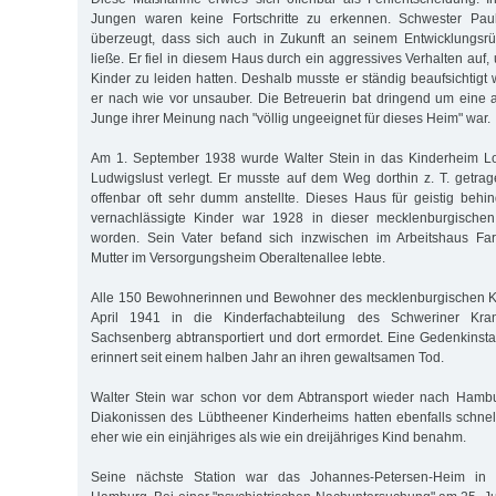
Jungen waren keine Fortschritte zu erkennen. Schwester Pa
überzeugt, dass sich auch in Zukunft an seinem Entwicklungsrü
ließe. Er fiel in diesem Haus durch ein aggressives Verhalten auf
Kinder zu leiden hatten. Deshalb musste er ständig beaufsichtig
er nach wie vor unsauber. Die Betreuerin bat dringend um eine
Junge ihrer Meinung nach "völlig ungeeignet für dieses Heim" war.
Am 1. September 1938 wurde Walter Stein in das Kinderheim Lo
Ludwigslust verlegt. Er musste auf dem Weg dorthin z. T. getra
offenbar oft sehr dumm anstellte. Dieses Haus für geistig behi
vernachlässigte Kinder war 1928 in dieser mecklenburgischen
worden. Sein Vater befand sich inzwischen im Arbeitshaus Fa
Mutter im Versorgungsheim Oberaltenallee lebte.
Alle 150 Bewohnerinnen und Bewohner des mecklenburgischen K
April 1941 in die Kinderfachabteilung des Schweriner Kr
Sachsenberg abtransportiert und dort ermordet. Eine Gedenkinstal
erinnert seit einem halben Jahr an ihren gewaltsamen Tod.
Walter Stein war schon vor dem Abtransport wieder nach Hambu
Diakonissen des Lübtheener Kinderheims hatten ebenfalls schnell
eher wie ein einjähriges als wie ein dreijähriges Kind benahm.
Seine nächste Station war das Johannes-Petersen-Heim in d