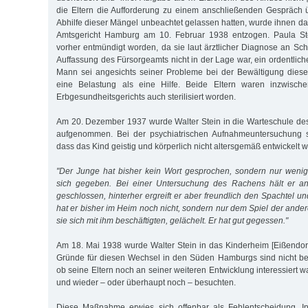
die Eltern die Aufforderung zu einem anschließenden Gespräch 
Abhilfe dieser Mängel unbeachtet gelassen hatten, wurde ihnen d
Amtsgericht Hamburg am 10. Februar 1938 entzogen. Paula S
vorher entmündigt worden, da sie laut ärztlicher Diagnose an Sch
Auffassung des Fürsorgeamts nicht in der Lage war, ein ordentlich
Mann sei angesichts seiner Probleme bei der Bewältigung diese
eine Belastung als eine Hilfe. Beide Eltern waren inzwisch
Erbgesundheitsgerichts auch sterilisiert worden.
Am 20. Dezember 1937 wurde Walter Stein in die Warteschule d
aufgenommen. Bei der psychiatrischen Aufnahmeuntersuchung ste
dass das Kind geistig und körperlich nicht altersgemäß entwickelt w
"Der Junge hat bisher kein Wort gesprochen, sondern nur wenig 
sich gegeben. Bei einer Untersuchung des Rachens hält er an
geschlossen, hinterher ergreift er aber freundlich den Spachtel und
hat er bisher im Heim noch nicht, sondern nur dem Spiel der ande
sie sich mit ihm beschäftigten, gelächelt. Er hat gut gegessen."
Am 18. Mai 1938 wurde Walter Stein in das Kinderheim [Eißendorf
Gründe für diesen Wechsel in den Süden Hamburgs sind nicht bek
ob seine Eltern noch an seiner weiteren Entwicklung interessiert w
und wieder – oder überhaupt noch – besuchten.
Diese Maßnahme erwies sich offenbar als Fehlentscheidung. I