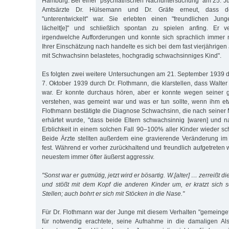
Hamburg. Bei einer "psychiatrischen Nachuntersuchung" am 25. Ju
Amtsärzte Dr. Hülsemann und Dr. Gräfe erneut, dass d
"unterentwickelt" war. Sie erlebten einen "freundlichen Jung
lächelt[e]" und schließlich spontan zu spielen anfing. Er 
irgendwelche Aufforderungen und konnte sich sprachlich immer no
Ihrer Einschätzung nach handelte es sich bei dem fast vierjährigen
mit Schwachsinn belastetes, hochgradig schwachsinniges Kind".
Es folgten zwei weitere Untersuchungen am 21. September 1939 
7. Oktober 1939 durch Dr. Flothmann, die klarstellen, dass Walte
war. Er konnte durchaus hören, aber er konnte wegen seiner ge
verstehen, was gemeint war und was er tun sollte, wenn ihm et
Flothmann bestätigte die Diagnose Schwachsinn, die nach seine
erhärtet wurde, "dass beide Eltern schwachsinnig [waren] und 
Erblichkeit in einem solchen Fall 90–100% aller Kinder wieder sc
Beide Ärzte stellten außerdem eine gravierende Veränderung im
fest. Während er vorher zurückhaltend und freundlich aufgetreten wa
neuestem immer öfter äußerst aggressiv.
"Sonst war er gutmütig, jetzt wird er bösartig. W.[alter] … zerreißt d
und stößt mit dem Kopf die anderen Kinder um, er kratzt sich s
Stellen; auch bohrt er sich mit Stöcken in die Nase."
Für Dr. Flothmann war der Junge mit diesem Verhalten "gemeingefä
für notwendig erachtete, seine Aufnahme in die damaligen Alst