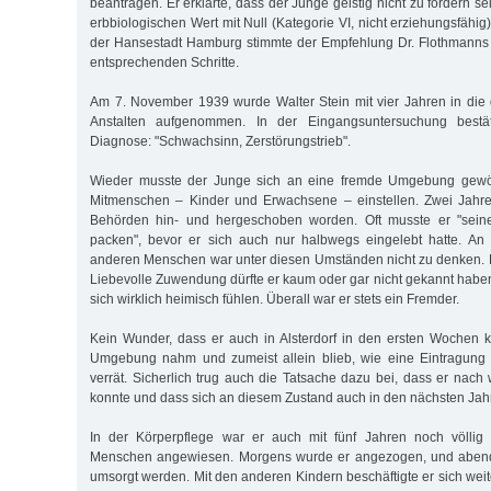
beantragen. Er erklärte, dass der Junge geistig nicht zu fördern se
erbbiologischen Wert mit Null (Kategorie VI, nicht erziehungsfähig
der Hansestadt Hamburg stimmte der Empfehlung Dr. Flothmanns
entsprechenden Schritte.
Am 7. November 1939 wurde Walter Stein mit vier Jahren in die 
Anstalten aufgenommen. In der Eingangsuntersuchung bestät
Diagnose: "Schwachsinn, Zerstörungstrieb".
Wieder musste der Junge sich an eine fremde Umgebung gew
Mitmenschen – Kinder und Erwachsene – einstellen. Zwei Jahr
Behörden hin- und hergeschoben worden. Oft musste er "seine
packen", bevor er sich auch nur halbwegs eingelebt hatte. An
anderen Menschen war unter diesen Umständen nicht zu denken. Er
Liebevolle Zuwendung dürfte er kaum oder gar nicht gekannt habe
sich wirklich heimisch fühlen. Überall war er stets ein Fremder.
Kein Wunder, dass er auch in Alsterdorf in den ersten Wochen k
Umgebung nahm und zumeist allein blieb, wie eine Eintragung 
verrät. Sicherlich trug auch die Tatsache dazu bei, dass er nach
konnte und dass sich an diesem Zustand auch in den nächsten Jahr
In der Körperpflege war er auch mit fünf Jahren noch völlig 
Menschen angewiesen. Morgens wurde er angezogen, und abends
umsorgt werden. Mit den anderen Kindern beschäftigte er sich wei