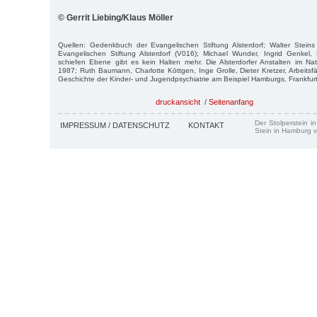
© Gerrit Liebing/Klaus Möller
Quellen: Gedenkbuch der Evangelischen Stiftung Alsterdorf; Walter Steins 
Evangelischen Stiftung Alsterdorf (V016); Michael Wunder, Ingrid Genkel, 
schiefen Ebene gibt es kein Halten mehr. Die Alsterdorfer Anstalten im Na
1987; Ruth Baumann, Charlotte Köttgen, Inge Grolle, Dieter Kretzer, Arbeitsf
Geschichte der Kinder- und Jugendpsychiatrie am Beispiel Hamburgs, Frankfurt
druckansicht
/
Seitenanfang
Der Stolperstein i
IMPRESSUM / DATENSCHUTZ
KONTAKT
Stein in Hamburg v