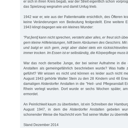
er sich in ihren Kreis begab, war der Streit eigentlich schon vorpro
das Spielzeug wegnahm und damit Unfug trieb.
1942 war er, wie aus der Patientenakte ersichtlich, des Öfteren 
keine Veränderungen von Bedeutung festgestellt. Eine weitere E
1943 klingt dagegen wie ein kleines Wunder:
"Pat.[ient] kann nicht sprechen, versteht aber alles, er freut sich übe
gern kleine Hilfeleistungen, hilft beim Abräumen des Geschirrs. Mit
und balgt er sich gern, zeigt aber dabei stets ein rücksichtsvolle
immer trocken. Im Essen ist er selbständig, die Körperpflege muss 
War das noch derselbe Junge, der bei seiner Aufnahme in die d
Anstalten als gemeingefährlich beschrieben wurde? Was hatte 
geführt? Wir wissen es nicht und können es leider auch nicht m
August 1943 gehörte Walter Stein zu den 28 Kindern und 48 Erw
damaligen Alsterdorfer Anstalten in die "Heil- und Pflegeanstalt Ei
Rhein verlegt wurden. Dort wurde er sechs Wochen später, am
ermordet.
An Peinlichkeit kaum zu überbieten, ist ein Schreiben der Hambu
August 1947, in dem die Alsterdorfer Anstalten gebeten w
schonender Weise die Nachricht vom Tod seiner Mutter zu übermitt
Stand Dezember 2014