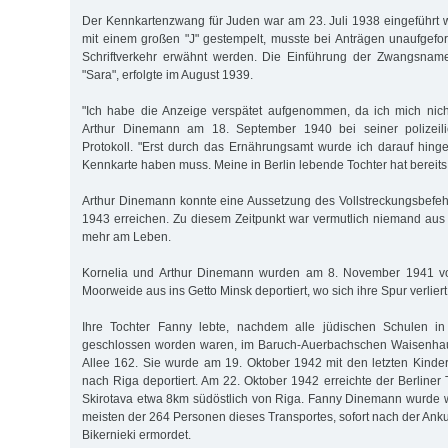
Der Kennkartenzwang für Juden war am 23. Juli 1938 eingeführt 
mit einem großen "J" gestempelt, musste bei Anträgen unaufgefor
Schriftverkehr erwähnt werden. Die Einführung der Zwangsnamen
"Sara", erfolgte im August 1939.
"Ich habe die Anzeige verspätet aufgenommen, da ich mich nich
Arthur Dinemann am 18. September 1940 bei seiner polizei
Protokoll. "Erst durch das Ernährungsamt wurde ich darauf hing
Kennkarte haben muss. Meine in Berlin lebende Tochter hat bereits
Arthur Dinemann konnte eine Aussetzung des Vollstreckungsbefeh
1943 erreichen. Zu diesem Zeitpunkt war vermutlich niemand au
mehr am Leben.
Kornelia und Arthur Dinemann wurden am 8. November 1941 
Moorweide aus ins Getto Minsk deportiert, wo sich ihre Spur verliert
Ihre Tochter Fanny lebte, nachdem alle jüdischen Schulen in
geschlossen worden waren, im Baruch-Auerbachschen Waisenhau
Allee 162. Sie wurde am 19. Oktober 1942 mit den letzten Kinde
nach Riga deportiert. Am 22. Oktober 1942 erreichte der Berliner
Skirotava etwa 8km südöstlich von Riga. Fanny Dinemann wurde w
meisten der 264 Personen dieses Transportes, sofort nach der Ank
Bikernieki ermordet.