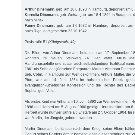
Arthur Dinemann,
geb. am 10.6.1893 in Hamburg, deportiert am 8
Kornelia Dinemann,
geb. Weisz, geb. am 18.4.1894 in Budapest, d
nach Minsk
Fanny Dinemann,
geb. am 1.6.1932 in Hamburg, deportiert am 
nach Riga, dort gestorben 22.10.1942
Poststraße 51
(Königstraße 49)
Die Eltern von Arthur Dinemann heirateten am 17. September 1
wohnten im Neuen Steinweg 74. Der Vater Julius Ma
Handlungsgehilfe und später auch selbstständiger Textilkaufmann
1861 als Sohn des jüdischen Ehepaares Marcus Abraham Dinemann
geb. Cohn, in Hamburg zur Welt gekommen. Arthurs Mutter, die S
Pforr, war am 14. Juni 1864 im holsteinischen Preetz geb
evangelisch-lutherischer Konfession und die Tochter des Bäcke
Sophia, geb. Voss.
Als erstes Kind war Arthur am 10. Juni 1893 zur Welt gekommen. H
1896 und Herbert am 5. August 1900 gefolgt. Hermine starb am 8
Herbert wurde nur vier Jahre alt. Er starb am 27. Oktober 1904. Im 
war Martin, der Jüngste, geboren worden.
Martin Dinemann berichtete nach dem Krieg, seine Eltern hätte
Geburt seines Bruders Arthur bemerkt, dass dieser gehörlos zur 