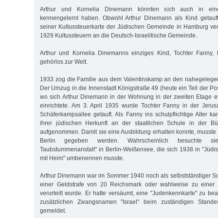
Arthur und Kornelia Dinemann könnten sich auch in ein
kennengelernt haben. Obwohl Arthur Dinemann als Kind getauf
seiner Kultussteuerkarte der Jüdischen Gemeinde in Hamburg ver
1929 Kultussteuern an die Deutsch-Israelitische Gemeinde.
Arthur und Kornelia Dinemanns einziges Kind, Tochter Fanny,
gehörlos zur Welt.
1933 zog die Familie aus dem Valentinskamp an den nahegelegen
Der Umzug in die Innenstadt Königstraße 49 (heute ein Teil der Pos
wo sich Arthur Dinemann in der Wohnung in der zweiten Etage e
einrichtete. Am 3. April 1935 wurde Tochter Fanny in der Jeru
Schäferkampsallee getauft. Als Fanny ins schulpflichtige Alter k
ihrer jüdischen Herkunft an der staatlichen Schule in der B
aufgenommen. Damit sie eine Ausbildung erhalten konnte, musste s
Berlin gegeben werden. Wahrscheinlich besuchte sie 
Taubstummenanstalt" in Berlin-Weißensee, die sich 1938 in "Jüd
mit Heim" umbenennen musste.
Arthur Dinemann war im Sommer 1940 noch als selbstständiger Schn
einer Geldstrafe von 20 Reichsmark oder wahlweise zu einer z
verurteilt wurde. Er hatte versäumt, eine "Judenkennkarte" zu b
zusätzlichen Zwangsnamen "Israel" beim zuständigen Standes
gemeldet.