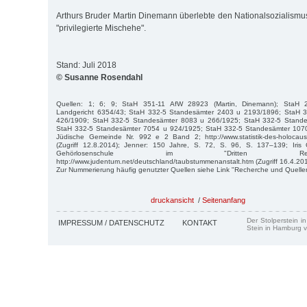
Arthurs Bruder Martin Dinemann überlebte den Nationalsozialismus
"privilegierte Mischehe".
Stand: Juli 2018
© Susanne Rosendahl
Quellen: 1; 6; 9; StaH 351-11 AfW 28923 (Martin, Dinemann); StaH 21
Landgericht 6354/43; StaH 332-5 Standesämter 2403 u 2193/1896; StaH 
426/1909; StaH 332-5 Standesämter 8083 u 266/1925; StaH 332-5 Stand
StaH 332-5 Standesämter 7054 u 924/1925; StaH 332-5 Standesämter 107
Jüdische Gemeinde Nr. 992 e 2 Band 2; http://www.statistik-des-holocaust.
(Zugriff 12.8.2014); Jenner: 150 Jahre, S. 72, S. 96, S. 137–139; Iris
Gehörlosenschule im "Dritten Rei
http://www.judentum.net/deutschland/taubstummenanstalt.htm (Zugriff 16.4.201
Zur Nummerierung häufig genutzter Quellen siehe Link "Recherche und Quelle
druckansicht
/
Seitenanfang
Der Stolperstein i
IMPRESSUM / DATENSCHUTZ
KONTAKT
Stein in Hamburg v