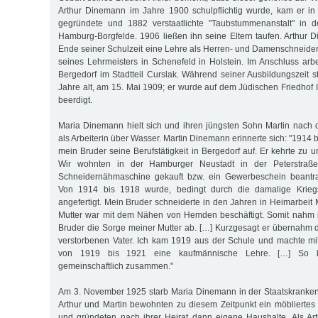
Arthur Dinemann im Jahre 1900 schulpflichtig wurde, kam er i
gegründete und 1882 verstaatlichte "Taubstummenanstalt" in 
Hamburg-Borgfelde. 1906 ließen ihn seine Eltern taufen. Arthu
Ende seiner Schulzeit eine Lehre als Herren- und Damenschneider
seines Lehrmeisters in Schenefeld in Holstein. Im Anschluss arbe
Bergedorf im Stadtteil Curslak. Während seiner Ausbildungszeit st
Jahre alt, am 15. Mai 1909; er wurde auf dem Jüdischen Friedhof 
beerdigt.
Maria Dinemann hielt sich und ihren jüngsten Sohn Martin nach
als Arbeiterin über Wasser. Martin Dinemann erinnerte sich: "1914
mein Bruder seine Berufstätigkeit in Bergedorf auf. Er kehrte zu
Wir wohnten in der Hamburger Neustadt in der Peterstraß
Schneidernähmaschine gekauft bzw. ein Gewerbeschein beantra
Von 1914 bis 1918 wurde, bedingt durch die damalige Kriegsz
angefertigt. Mein Bruder schneiderte in den Jahren in Heimarbeit Mi
Mutter war mit dem Nähen von Hemden beschäftigt. Somit nahm i
Bruder die Sorge meiner Mutter ab. […] Kurzgesagt er übernahm di
verstorbenen Vater. Ich kam 1919 aus der Schule und machte mi
von 1919 bis 1921 eine kaufmännische Lehre. […] So l
gemeinschaftlich zusammen."
Am 3. November 1925 starb Maria Dinemann in der Staatskrankena
Arthur und Martin bewohnten zu diesem Zeitpunkt ein möbliertes
und gründeten nach ihrer Heirat dann eigene Haushalte. Als A