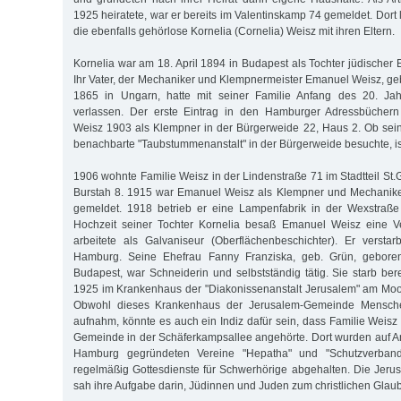
1925 heiratete, war er bereits im Valentinskamp 74 gemeldet. Dort 
die ebenfalls gehörlose Kornelia (Cornelia) Weisz mit ihren Eltern.
Kornelia war am 18. April 1894 in Budapest als Tochter jüdischer
Ihr Vater, der Mechaniker und Klempnermeister Emanuel Weisz, 
1865 in Ungarn, hatte mit seiner Familie Anfang des 20. Jah
verlassen. Der erste Eintrag in den Hamburger Adressbüchern
Weisz 1903 als Klempner in der Bürgerweide 22, Haus 2. Ob sein
benachbarte "Taubstummenanstalt" in der Bürgerweide besuchte, ist 
1906 wohnte Familie Weisz in der Lindenstraße 71 im Stadtteil St
Burstah 8. 1915 war Emanuel Weisz als Klempner und Mechaniker
gemeldet. 1918 betrieb er eine Lampenfabrik in der Wexstraße
Hochzeit seiner Tochter Kornelia besaß Emanuel Weisz eine Ve
arbeitete als Galvaniseur (Oberflächenbeschichter). Er versta
Hamburg. Seine Ehefrau Fanny Franziska, geb. Grün, gebor
Budapest, war Schneiderin und selbstständig tätig. Sie starb be
1925 im Krankenhaus der "Diakonissenanstalt Jerusalem" am Moo
Obwohl dieses Krankenhaus der Jerusalem-Gemeinde Mensche
aufnahm, könnte es auch ein Indiz dafür sein, dass Familie Weisz
Gemeinde in der Schäferkampsallee angehörte. Dort wurden auf 
Hamburg gegründeten Vereine "Hepatha" und "Schutzverband
regelmäßig Gottesdienste für Schwerhörige abgehalten. Die Jer
sah ihre Aufgabe darin, Jüdinnen und Juden zum christlichen Glau