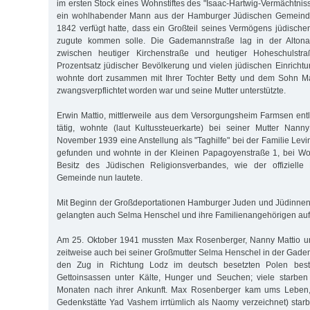
im ersten Stock eines Wohnstiftes des "Isaac-Hartwig-Vermächtnis
ein wohlhabender Mann aus der Hamburger Jüdischen Gemeinde
1842 verfügt hatte, dass ein Großteil seines Vermögens jüdisch
zugute kommen solle. Die Gademannstraße lag in der Altonaer
zwischen heutiger Kirchenstraße und heutiger Hoheschulst
Prozentsatz jüdischer Bevölkerung und vielen jüdischen Einrich
wohnte dort zusammen mit Ihrer Tochter Betty und dem Sohn Max
zwangsverpflichtet worden war und seine Mutter unterstützte.
Erwin Mattio, mittlerweile aus dem Versorgungsheim Farmsen ent
tätig, wohnte (laut Kultussteuerkarte) bei seiner Mutter Nann
November 1939 eine Anstellung als "Taghilfe" bei der Familie Levin
gefunden und wohnte in der Kleinen Papagoyenstraße 1, bei W
Besitz des Jüdischen Religionsverbandes, wie der offiziell
Gemeinde nun lautete.
Mit Beginn der Großdeportationen Hamburger Juden und Jüdinnen 
gelangten auch Selma Henschel und ihre Familienangehörigen auf d
Am 25. Oktober 1941 mussten Max Rosenberger, Nanny Mattio un
zeitweise auch bei seiner Großmutter Selma Henschel in der Gad
den Zug in Richtung Lodz im deutsch besetzten Polen bestei
Gettoinsassen unter Kälte, Hunger und Seuchen; viele starben 
Monaten nach ihrer Ankunft. Max Rosenberger kam ums Leben, 
Gedenkstätte Yad Vashem irrtümlich als Naomy verzeichnet) starb 