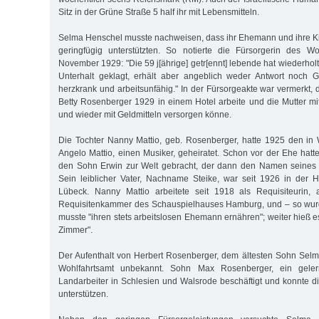
Sitz in der Grüne Straße 5 half ihr mit Lebensmitteln.
Selma Henschel musste nachweisen, dass ihr Ehemann und ihre Kin
geringfügig unterstützten. So notierte die Fürsorgerin des W
November 1929: "Die 59 j[ährige] getr[ennt] lebende hat wiederho
Unterhalt geklagt, erhält aber angeblich weder Antwort noch G
herzkrank und arbeitsunfähig." In der Fürsorgeakte war vermerkt, 
Betty Rosenberger 1929 in einem Hotel arbeite und die Mutter mi
und wieder mit Geldmitteln versorgen könne.
Die Tochter Nanny Mattio, geb. Rosenberger, hatte 1925 den i
Angelo Mattio, einen Musiker, geheiratet. Schon vor der Ehe hatt
den Sohn Erwin zur Welt gebracht, der dann den Namen seines St
Sein leiblicher Vater, Nachname Steike, war seit 1926 in der Hei
Lübeck. Nanny Mattio arbeitete seit 1918 als Requisiteurin, a
Requisitenkammer des Schauspielhauses Hamburg, und – so wurde
musste "ihren stets arbeitslosen Ehemann ernähren"; weiter hieß e
Zimmer".
Der Aufenthalt von Herbert Rosenberger, dem ältesten Sohn Sel
Wohlfahrtsamt unbekannt. Sohn Max Rosenberger, ein geler
Landarbeiter in Schlesien und Walsrode beschäftigt und konnte di
unterstützen.