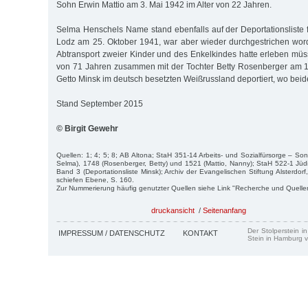
Sohn Erwin Mattio am 3. Mai 1942 im Alter von 22 Jahren.
Selma Henschels Name stand ebenfalls auf der Deportationsliste 
Lodz am 25. Oktober 1941, war aber wieder durchgestrichen wo
Abtransport zweier Kinder und des Enkelkindes hatte erleben müss
von 71 Jahren zusammen mit der Tochter Betty Rosenberger am 
Getto Minsk im deutsch besetzten Weißrussland deportiert, wo bei
Stand September 2015
© Birgit Gewehr
Quellen: 1; 4; 5; 8; AB Altona; StaH 351-14 Arbeits- und Sozialfürsorge – So
Selma), 1748 (Rosenberger, Betty) und 1521 (Mattio, Nanny); StaH 522-1 Jü
Band 3 (Deportationsliste Minsk); Archiv der Evangelischen Stiftung Alsterdor
schiefen Ebene, S. 160.
Zur Nummerierung häufig genutzter Quellen siehe Link "Recherche und Quelle
druckansicht
/
Seitenanfang
Der Stolperstein i
IMPRESSUM / DATENSCHUTZ
KONTAKT
Stein in Hamburg v