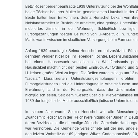
Betty Rosenberger beantragte 1939 Unterstützung bei der Wohlfahr
beide Töchter bei ihrer Mutter im gemeinsamen Haushalt in der 
Beide hatten kein Einkommen. Selma Henschel bekam von ihr
Notstandsarbeiter in Buxtehude arbeitete, eine geringe Unterstüt
möbliertes Zimmer in der Wohnung. Schließlich bewilligte 
Fürsorgezahlungen "gegen Leistung von U-Arbeit", d. h. "Unters
Mattio war inzwischen im staatlichen Versorgungsheim Farmsen un
Anfang 1939 beantragte Selma Henschel erneut zusätzlich Fürso
geringen Verdienst der bei ihr lebenden Tochter. Lebensumstän
bei einem Hausbesuch vonseiten des Wohlfahrtsamts penibe
Häuslichkeit macht nicht den besten Eindruck. Auf Ordnung und S
H. keinen großen Wert zu legen. Die Betten waren mittags um 12 n
"asozial" klassifizierten Unterstützungsempfängern drohte
Fürsorgeleistungen und die Unterbringung in Arbeitshäusern un
Erwähnung fand in der Fürsorgeakte, dass die Untermieter
nichtjüdisch seien. Seit dem "Gesetz über die Mietverhältnisse m
1939 durften jüdische Mieter ausschließlich jüdische Untermieter 
Im selben Jahr wurde Selma Henschel wie alle Menschen jü
Zwangsmitgliedschaft in der Reichsvereinigung der Juden in Deutsc
deren Bezirksstelle die ehemalige Jüdische Gemeinde Hamburgs 
war verstorben. Die Gemeinde verzeichnete auf der neu angeleg
den letzten Wohnsitz der 69-jährigen Witwe: Gademannstraße 10