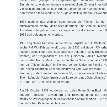
Neben den geringen Fürsorgeleistungen versuchte Selma H
Einnahmen zu erzielen, indem sie zwei möblierte Zimmer ihrer Kel
Vielleicht übernahm sie auch Bügelarbeiten für die Nachbarschaft
Adressbuch Altona wieder eine "Bügelanstalt" in ihrer Kellerwohn
1932 mahnte das Wohlfahrtsamt erneut die Töchter, für den 
aufzukommen. Nanny Mattio wies darauf hin, ihr Sohn sei in den 
Anstalten untergebracht und sie trage für ihn die Kosten. Der El
1932 dort aufgenommen worden.
1935 zog Selma Henschel in die Große Bergstraße 111. Weiterhin e
sechs RM Wohlfahrtsunterstützung, die 1937 auf sieben RM erhö
hatten Beschäftigung als Haushaltshilfen gefunden. Betty Rosenber
wohnte, war "Tagmädchen" bei der jüdischen Familie Nachu
Landstraße. Nanny Mattio, die das Deutsche Schauspielhaus 1936 
nun als "Alleinmädchen" in Stellung bei der jüdischen Familie Ho
und bezog zusätzlich Krisenunterstützung vom Wohlfahrtsamt. 19
Wohnung in der Hammerbrookstraße 48, in der sie ein möbliertes Z
Ehe mit Angelo Mattio, inzwischen Betreiber eines Schnellimbiss‘
St. Pauli, war 1929 geschieden worden.
Am 31. Oktober 1938 wurde der achtzehnjährige Sohn Erwin Ma
anderen jüdischen Bewohnern und Bewohnerinnen der Alster
staatliche Versorgungsheim Oberaltenallee abtransportiert. Die Anst
der jüdischen Patienten entledigen.