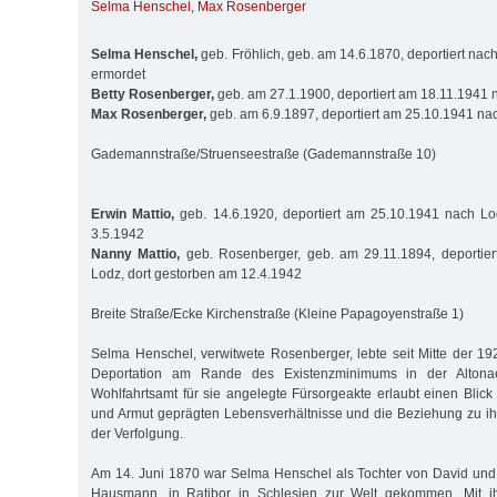
Selma Henschel
,
Max Rosenberger
Selma Henschel,
geb. Fröhlich, geb. am 14.6.1870, deportiert na
ermordet
Betty Rosenberger,
geb. am 27.1.1900, deportiert am 18.11.1941 
Max Rosenberger,
geb. am 6.9.1897, deportiert am 25.10.1941 nac
Gademannstraße/Struenseestraße (Gademannstraße 10)
Erwin Mattio,
geb. 14.6.1920, deportiert am 25.10.1941 nach Lo
3.5.1942
Nanny Mattio,
geb. Rosenberger, geb. am 29.11.1894, deportie
Lodz, dort gestorben am 12.4.1942
Breite Straße/Ecke Kirchenstraße (Kleine Papagoyenstraße 1)
Selma Henschel, verwitwete Rosenberger, lebte seit Mitte der 192
Deportation am Rande des Existenzminimums in der Altonae
Wohlfahrtsamt für sie angelegte Fürsorgeakte erlaubt einen Blick
und Armut geprägten Lebensverhältnisse und die Beziehung zu ihr
der Verfolgung.
Am 14. Juni 1870 war Selma Henschel als Tochter von David und 
Hausmann, in Ratibor in Schlesien zur Welt gekommen. Mit 