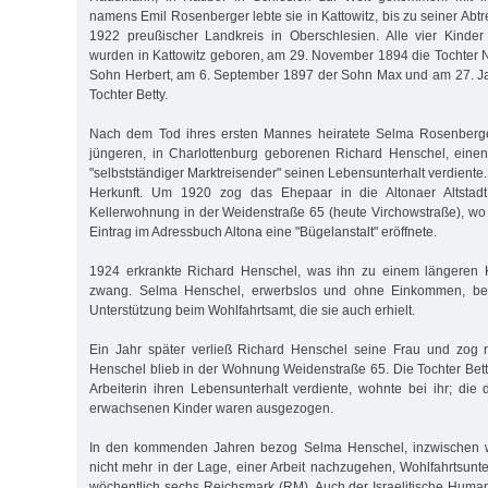
namens Emil Rosenberger lebte sie in Kattowitz, bis zu seiner Abt
1922 preußischer Landkreis in Oberschlesien. Alle vier Kinder
wurden in Kattowitz geboren, am 29. November 1894 die Tochter N
Sohn Herbert, am 6. September 1897 der Sohn Max und am 27. Ja
Tochter Betty.
Nach dem Tod ihres ersten Mannes heiratete Selma Rosenberg
jüngeren, in Charlottenburg geborenen Richard Henschel, einen
"selbstständiger Marktreisender" seinen Lebensunterhalt verdiente
Herkunft. Um 1920 zog das Ehepaar in die Altonaer Altstadt
Kellerwohnung in der Weidenstraße 65 (heute Virchowstraße), wo
Eintrag im Adressbuch Altona eine "Bügelanstalt" eröffnete.
1924 erkrankte Richard Henschel, was ihn zu einem längeren 
zwang. Selma Henschel, erwerbslos und ohne Einkommen, bea
Unterstützung beim Wohlfahrtsamt, die sie auch erhielt.
Ein Jahr später verließ Richard Henschel seine Frau und zog
Henschel blieb in der Wohnung Weidenstraße 65. Die Tochter Bett
Arbeiterin ihren Lebensunterhalt verdiente, wohnte bei ihr; die 
erwachsenen Kinder waren ausgezogen.
In den kommenden Jahren bezog Selma Henschel, inzwischen w
nicht mehr in der Lage, einer Arbeit nachzugehen, Wohlfahrtsunt
wöchentlich sechs Reichsmark (RM). Auch der Israelitische Human