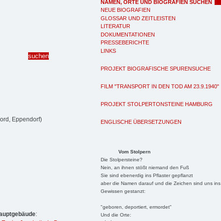
NAMEN, ORTE UND BIOGRAFIEN SUCHEN
NEUE BIOGRAFIEN
GLOSSAR UND ZEITLEISTEN
LITERATUR
DOKUMENTATIONEN
PRESSEBERICHTE
LINKS
PROJEKT BIOGRAFISCHE SPURENSUCHE
FILM "TRANSPORT IN DEN TOD AM 23.9.1940"
PROJEKT STOLPERTONSTEINE HAMBURG
ord, Eppendorf)
ENGLISCHE ÜBERSETZUNGEN
Vom Stolpern
Die Stolpersteine?
Nein, an ihnen stößt niemand den Fuß
Sie sind ebenerdig ins Pflaster gepflanzt
aber die Namen darauf und die Zeichen sind uns ins
Gewissen gestanzt:
"geboren, deportiert, ermordet"
Hauptgebäude
:
Und die Orte: