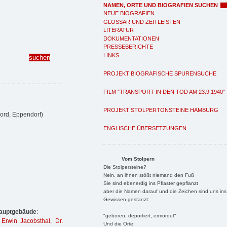
NAMEN, ORTE UND BIOGRAFIEN SUCHEN
NEUE BIOGRAFIEN
GLOSSAR UND ZEITLEISTEN
LITERATUR
DOKUMENTATIONEN
PRESSEBERICHTE
LINKS
PROJEKT BIOGRAFISCHE SPURENSUCHE
FILM "TRANSPORT IN DEN TOD AM 23.9.1940"
PROJEKT STOLPERTONSTEINE HAMBURG
ord, Eppendorf)
ENGLISCHE ÜBERSETZUNGEN
Vom Stolpern
Die Stolpersteine?
Nein, an ihnen stößt niemand den Fuß
Sie sind ebenerdig ins Pflaster gepflanzt
aber die Namen darauf und die Zeichen sind uns ins
Gewissen gestanzt:
Hauptgebäude
:
"geboren, deportiert, ermordet"
 Erwin Jacobsthal
,
Dr.
Und die Orte: