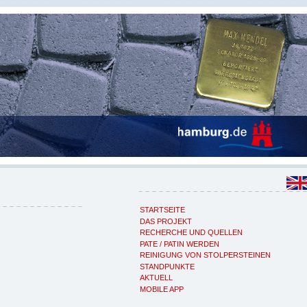
STARTSEITE
DAS PROJEKT
RECHERCHE UND QUELLEN
PATE / PATIN WERDEN
REINIGUNG VON STOLPERSTEINEN
STANDPUNKTE
AKTUELL
MOBILE APP