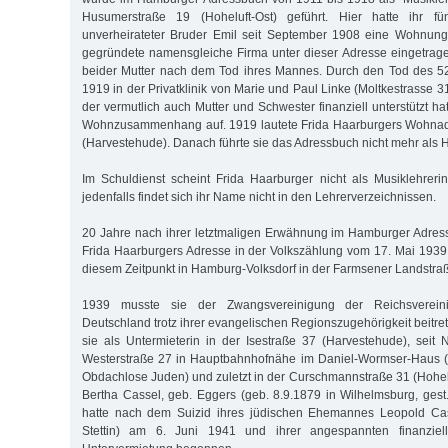
Husumerstraße 19 (Hoheluft-Ost) geführt. Hier hatte ihr fü
unverheirateter Bruder Emil seit September 1908 eine Wohnung
gegründete namensgleiche Firma unter dieser Adresse eingetrage
beider Mutter nach dem Tod ihres Mannes. Durch den Tod des 52
1919 in der Privatklinik von Marie und Paul Linke (Moltkestrasse 31
der vermutlich auch Mutter und Schwester finanziell unterstützt hat
Wohnzusammenhang auf. 1919 lautete Frida Haarburgers Wohnad
(Harvestehude). Danach führte sie das Adressbuch nicht mehr als H
Im Schuldienst scheint Frida Haarburger nicht als Musiklehreri
jedenfalls findet sich ihr Name nicht in den Lehrerverzeichnissen.
20 Jahre nach ihrer letztmaligen Erwähnung im Hamburger Adre
Frida Haarburgers Adresse in der Volkszählung vom 17. Mai 1939 
diesem Zeitpunkt in Hamburg-Volksdorf in der Farmsener Landstra
1939 musste sie der Zwangsvereinigung der Reichsverei
Deutschland trotz ihrer evangelischen Regionszugehörigkeit beitrete
sie als Untermieterin in der Isestraße 37 (Harvestehude), sei
Westerstraße 27 in Hauptbahnhofnähe im Daniel-Wormser-Haus (
Obdachlose Juden) und zuletzt in der Curschmannstraße 31 (Hohelu
Bertha Cassel, geb. Eggers (geb. 8.9.1879 in Wilhelmsburg, gest
hatte nach dem Suizid ihres jüdischen Ehemannes Leopold Cas
Stettin) am 6. Juni 1941 und ihrer angespannten finanziell