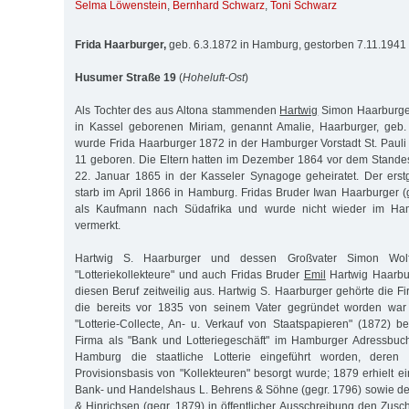
Selma Löwenstein
,
Bernhard Schwarz
,
Toni Schwarz
Frida Haarburger,
geb. 6.3.1872 in Hamburg, gestorben 7.11.1941 
Husumer Straße 19
(
Hoheluft-Ost
)
Als Tochter des aus Altona stammenden
Hartwig
Simon Haarburger
in Kassel geborenen Miriam, genannt Amalie, Haarburger, geb.
wurde Frida Haarburger 1872 in der Hamburger Vorstadt St. Pauli 
11 geboren. Die Eltern hatten im Dezember 1864 vor dem Stande
22. Januar 1865 in der Kasseler Synagoge geheiratet. Der er
starb im April 1866 in Hamburg. Fridas Bruder Iwan Haarburger (
als Kaufmann nach Südafrika und wurde nicht wieder im Ham
vermerkt.
Hartwig S. Haarburger und dessen Großvater Simon Wolf
"Lotteriekollekteure" und auch Fridas Bruder
Emil
Hartwig Haarbu
diesen Beruf zeitweilig aus. Hartwig S. Haarburger gehörte die F
die bereits vor 1835 von seinem Vater gegründet worden war
"Lotterie-Collecte, An- u. Verkauf von Staatspapieren" (1872) b
Firma als "Bank und Lotteriegeschäft" im Hamburger Adressbuch
Hamburg die staatliche Lotterie eingeführt worden, deren
Provisionsbasis von "Kollekteuren" besorgt wurde; 1879 erhielt 
Bank- und Handelshaus L. Behrens & Söhne (gegr. 1796) sowie d
& Hinrichsen (gegr. 1879) in öffentlicher Ausschreibung den Zusc