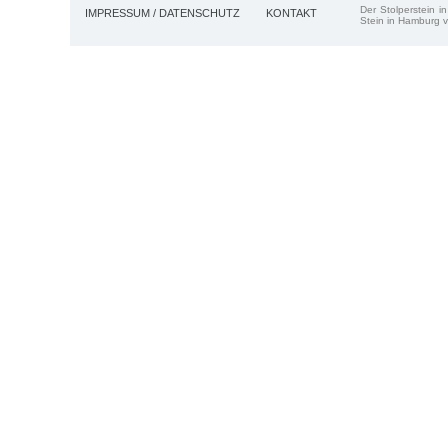
Der Stolperstein i
IMPRESSUM / DATENSCHUTZ
KONTAKT
Stein in Hamburg v