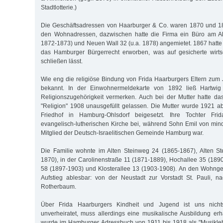
Stadtlotterie.)
Die Geschäftsadressen von Haarburger & Co. waren 1870 und 18
den Wohnadressen, dazwischen hatte die Firma ein Büro am Al
1872-1873) und Neuen Wall 32 (u.a. 1878) angemietet. 1867 hatte
das Hamburger Bürgerrecht erworben, was auf gesicherte wirtsc
schließen lässt.
Wie eng die religiöse Bindung von Frida Haarburgers Eltern zum J
bekannt. In der Einwohnermeldekarte von 1892 ließ Hartwig
Religionszugehörigkeit vermerken. Auch bei der Mutter hatte d
"Religion" 1908 unausgefüllt gelassen. Die Mutter wurde 1921 
Friedhof in Hamburg-Ohlsdorf beigesetzt. Ihre Tochter Fri
evangelisch-lutherischen Kirche bei, während Sohn Emil von mi
Mitglied der Deutsch-Israelitischen Gemeinde Hamburg war.
Die Familie wohnte im Alten Steinweg 24 (1865-1867), Alten St
1870), in der Carolinenstraße 11 (1871-1889), Hochallee 35 (1890
58 (1897-1903) und Klosterallee 13 (1903-1908). An den Wohnge
Aufstieg ablesbar: von der Neustadt zur Vorstadt St. Pauli, 
Rotherbaum.
Über Frida Haarburgers Kindheit und Jugend ist uns nicht
unverheiratet, muss allerdings eine musikalische Ausbildung er
wurde im Hamburger Adressbuch von 1911 bis 1918 als "Musikleh