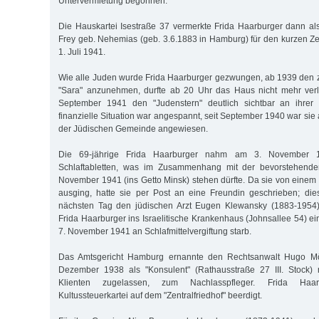
Untervermietung begonnen.
Die Hauskartei Isestraße 37 vermerkte Frida Haarburger dann als
Frey geb. Nehemias (geb. 3.6.1883 in Hamburg) für den kurzen Ze
1. Juli 1941.
Wie alle Juden wurde Frida Haarburger gezwungen, ab 1939 den 
"Sara" anzunehmen, durfte ab 20 Uhr das Haus nicht mehr ver
September 1941 den "Judenstern" deutlich sichtbar an ihrer 
finanzielle Situation war angespannt, seit September 1940 war sie
der Jüdischen Gemeinde angewiesen.
Die 69-jährige Frida Haarburger nahm am 3. November 1
Schlaftabletten, was im Zusammenhang mit der bevorstehende
November 1941 (ins Getto Minsk) stehen dürfte. Da sie von einem 
ausging, hatte sie per Post an eine Freundin geschrieben; die
nächsten Tag den jüdischen Arzt Eugen Klewansky (1883-1954)
Frida Haarburger ins Israelitische Krankenhaus (Johnsallee 54) ein
7. November 1941 an Schlafmittelvergiftung starb.
Das Amtsgericht Hamburg ernannte den Rechtsanwalt Hugo Möll
Dezember 1938 als "Konsulent" (Rathausstraße 27 III. Stock) 
Klienten zugelassen, zum Nachlasspfleger. Frida Haa
Kultussteuerkartei auf dem "Zentralfriedhof" beerdigt.