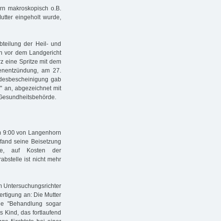
irn makroskopisch o.B.
utter eingeholt wurde,
teilung der Heil- und
n vor dem Landgericht
z eine Spritze mit dem
genentzündung, am 27.
desbescheinigung gab
" an, abgezeichnet mit
r Gesundheitsbehörde.
m 9:00 von Langenhorn
 fand seine Beisetzung
aße, auf Kosten der
abstelle ist nicht mehr
m Untersuchungsrichter
rtigung an: Die Mutter
ie "Behandlung sogar
s Kind, das fortlaufend