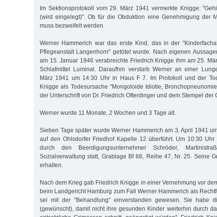
Im Sektionsprotokoll vom 29. März 1941 vermerkte Knigge: "Geh
(wird eingelegt)". Ob für die Obduktion eine Genehmigung der M
muss bezweifelt werden.
Werner Hammerich war das erste Kind, das in der "Kinderfachab
Pflegeanstalt Langenhorn" getötet wurde. Nach eigenen Aussage
am 15. Januar 1946 verabreichte Friedrich Knigge ihm am 25. Mär
Schlafmittel Luminal. Daraufhin verstarb Werner an einer Lun
März 1941 um 14:30 Uhr in Haus F 7. Im Protokoll und der To
Knigge als Todesursache "Mongoloide Idiotie, Bronchopneunomie
der Unterschrift von Dr. Friedrich Ofterdinger und dem Stempel de
Werner wurde 11 Monate, 2 Wochen und 3 Tage alt.
Sieben Tage später wurde Werner Hammerich am 3. April 1941 u
auf den Ohlsdorfer Friedhof Kapelle 12 überführt. Um 10:30 Uhr
durch den Beerdigungsunternehmer Schröder, Martinistr
Sozialverwaltung statt, Grablage Bf 66, Reihe 47, Nr. 25. Seine Gr
erhalten.
Nach dem Krieg gab Friedrich Knigge in einer Vernehmung vor de
beim Landgericht Hamburg zum Fall Werner Hammerich als Rechtfe
sei mit der "Behandlung" einverstanden gewesen. Sie habe d
(gewünscht), damit nicht ihre gesunden Kinder weiterhin durch da