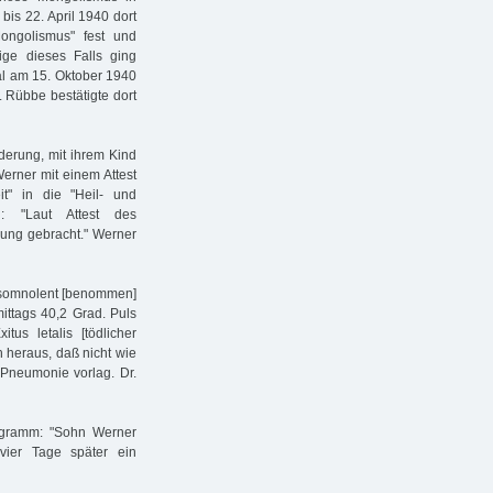
is 22. April 1940 dort
Mongolismus" fest und
ge dieses Falls ging
l am 15. Oktober 1940
 Rübbe bestätigte dort
derung, mit ihrem Kind
rner mit einem Attest
t" in die "Heil- und
u: "Laut Attest des
lung gebracht." Werner
Ist somnolent [benommen]
ittags 40,2 Grad. Puls
tus letalis [tödlicher
h heraus, daß nicht wie
Pneumonie vorlag. Dr.
egramm: "Sohn Werner
vier Tage später ein