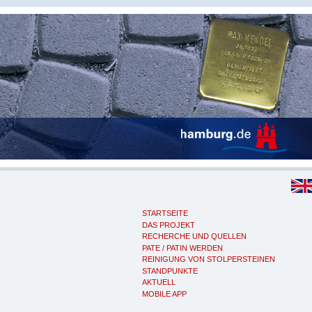
STARTSEITE
DAS PROJEKT
RECHERCHE UND QUELLEN
PATE / PATIN WERDEN
REINIGUNG VON STOLPERSTEINEN
STANDPUNKTE
AKTUELL
MOBILE APP