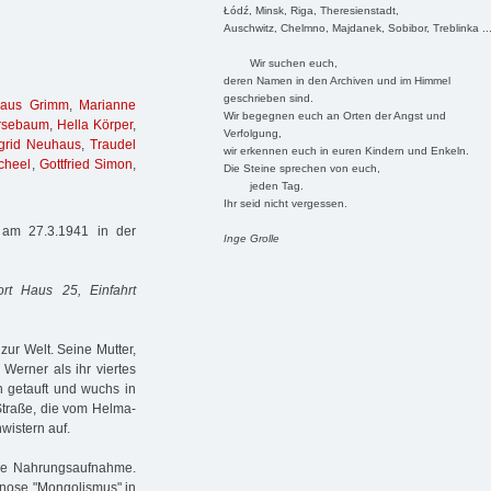
Łódź, Minsk, Riga, Theresienstadt,
Auschwitz, Chelmno, Majdanek, Sobibor, Treblinka ..
Wir suchen euch,
deren Namen in den Archiven und im Himmel
geschrieben sind.
laus Grimm
,
Marianne
Wir begegnen euch an Orten der Angst und
rsebaum
,
Hella Körper
,
Verfolgung,
grid Neuhaus
,
Traudel
wir erkennen euch in euren Kindern und Enkeln.
cheel
,
Gottfried Simon
,
Die Steine sprechen von euch,
jeden Tag.
Ihr seid nicht vergessen.
 am 27.3.1941 in der
Inge Grolle
ort Haus 25, Einfahrt
r Welt. Seine Mutter,
Werner als ihr viertes
h getauft und wuchs in
traße, die vom Helma-
wistern auf.
jede Nahrungsaufnahme.
gnose "Mongolismus" in