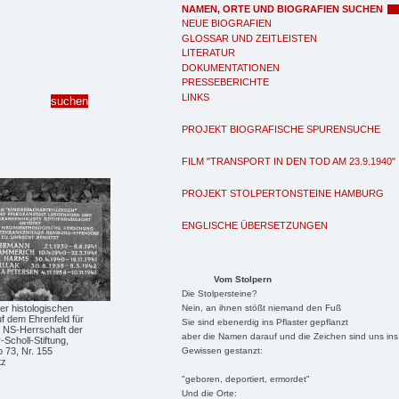
NAMEN, ORTE UND BIOGRAFIEN SUCHEN
NEUE BIOGRAFIEN
GLOSSAR UND ZEITLEISTEN
LITERATUR
DOKUMENTATIONEN
PRESSEBERICHTE
LINKS
PROJEKT BIOGRAFISCHE SPURENSUCHE
FILM "TRANSPORT IN DEN TOD AM 23.9.1940"
PROJEKT STOLPERTONSTEINE HAMBURG
ENGLISCHE ÜBERSETZUNGEN
Vom Stolpern
Die Stolpersteine?
Nein, an ihnen stößt niemand den Fuß
er histologischen
f dem Ehrenfeld für
Sie sind ebenerdig ins Pflaster gepflanzt
r NS-Herrschaft der
aber die Namen darauf und die Zeichen sind uns ins
Scholl-Stiftung,
Gewissen gestanzt:
 73, Nr. 155
tz
"geboren, deportiert, ermordet"
Und die Orte: