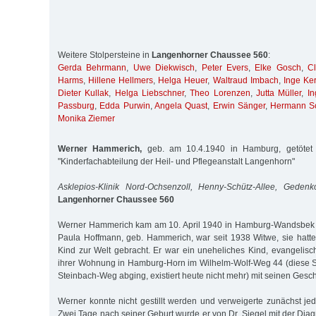
Weitere Stolpersteine in
Langenhorner Chaussee 560
:
Gerda Behrmann
,
Uwe Diekwisch
,
Peter Evers
,
Elke Gosch
,
C
Harms
,
Hillene Hellmers
,
Helga Heuer
,
Waltraud Imbach
,
Inge Ke
Dieter Kullak
,
Helga Liebschner
,
Theo Lorenzen
,
Jutta Müller
,
In
Passburg
,
Edda Purwin
,
Angela Quast
,
Erwin Sänger
,
Hermann S
Monika Ziemer
Werner Hammerich,
geb. am 10.4.1940 in Hamburg, getötet
"Kinderfachabteilung der Heil- und Pflegeanstalt Langenhorn"
Asklepios-Klinik Nord-Ochsenzoll, Henny-Schütz-Allee, Gedenk
Langenhorner Chaussee 560
Werner Hammerich kam am 10. April 1940 in Hamburg-Wandsbek zu
Paula Hoffmann, geb. Hammerich, war seit 1938 Witwe, sie hatte 
Kind zur Welt gebracht. Er war ein uneheliches Kind, evangelisc
ihrer Wohnung in Hamburg-Horn im Wilhelm-Wolf-Weg 44 (diese S
Steinbach-Weg abging, existiert heute nicht mehr) mit seinen Gesch
Werner konnte nicht gestillt werden und verweigerte zunächst 
Zwei Tage nach seiner Geburt wurde er von Dr. Siegel mit der Dia