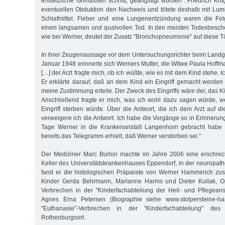
entsetzliche Grimassen schnitt, geängstigt würden". Friedrich Kni
eventuellen Obduktion den Nachweis und tötete deshalb mit Lumi
Schlafmittel. Fieber und eine Lungenentzündung waren die Folg
einen langsamen und qualvollen Tod. In den meisten Todesbesch
wie bei Werner, deutet der Zusatz "Bronchopneumonie" auf diese T
In ihrer Zeugenaussage vor dem Untersuchungsrichter beim Land
Januar 1948 erinnerte sich Werners Mutter, die Witwe Paula Hoffm
[…] der Arzt fragte mich, ob ich wüßte, wie es mit dem Kind stehe. Ic
Er erklärte darauf, daß an dem Kind ein Eingriff gemacht werde
meine Zustimmung erteile. Der Zweck des Eingriffs wäre der, das 
Anschließend fragte er mich, was ich wohl dazu sagen würde, 
Eingriff sterben würde. Über die Antwort, die ich dem Arzt auf di
verweigere ich die Antwort. Ich habe die Vorgänge so in Erinneru
Tage Werner in die Krankenanstalt Langenhorn gebracht habe 
bereits das Telegramm erhielt, daß Werner verstorben sei."
Der Mediziner Marc Burlon machte im Jahre 2006 eine erschre
Keller des Universitätskrankenhauses Eppendorf, in der neuropa
fand er die histologischen Präparate von Werner Hammerich z
Kinder Gerda Behrmann, Marianne Harms und Dieter Kullak, Op
Verbrechen in der "Kinderfachabteilung der Heil- und Pflegean
Agnes Erna Petersen (Biographie siehe www.stolpersteine-ha
"Euthanasie"-Verbrechen in der "Kinderfachabteilung" des
Rothenburgsort.