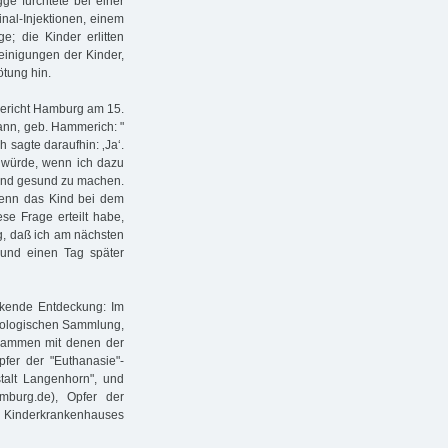
gge fürchtete bei einer
nal-Injektionen, einem
e; die Kinder erlitten
einigungen der Kinder,
ötung hin.
gericht Hamburg am 15.
ann, geb. Hammerich: "
h sagte daraufhin: ‚Ja‘.
n würde, wenn ich dazu
Kind gesund zu machen.
wenn das Kind bei dem
ese Frage erteilt habe,
ng, daß ich am nächsten
und einen Tag später
ckende Entdeckung: Im
thologischen Sammlung,
usammen mit denen der
fer der "Euthanasie"-
stalt Langenhorn", und
mburg.de), Opfer der
 Kinderkrankenhauses