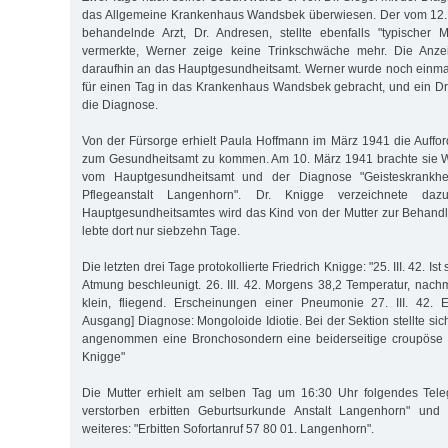
das Allgemeine Krankenhaus Wandsbek überwiesen. Der vom 12. b
behandelnde Arzt, Dr. Andresen, stellte ebenfalls "typischer 
vermerkte, Werner zeige keine Trinkschwäche mehr. Die Anzei
daraufhin an das Hauptgesundheitsamt. Werner wurde noch einma
für einen Tag in das Krankenhaus Wandsbek gebracht, und ein Dr.
die Diagnose.
Von der Fürsorge erhielt Paula Hoffmann im März 1941 die Auffor
zum Gesundheitsamt zu kommen. Am 10. März 1941 brachte sie We
vom Hauptgesundheitsamt und der Diagnose "Geisteskrankhei
Pflegeanstalt Langenhorn". Dr. Knigge verzeichnete daz
Hauptgesundheitsamtes wird das Kind von der Mutter zur Behand
lebte dort nur siebzehn Tage.
Die letzten drei Tage protokollierte Friedrich Knigge: "25. III. 42. 
Atmung beschleunigt. 26. III. 42. Morgens 38,2 Temperatur, nachm
klein, fliegend. Erscheinungen einer Pneumonie 27. III. 42. Exi
Ausgang] Diagnose: Mongoloide Idiotie. Bei der Sektion stellte sic
angenommen eine Bronchosondern eine beiderseitige croupöse 
Knigge"
Die Mutter erhielt am selben Tag um 16:30 Uhr folgendes Tel
verstorben erbitten Geburtsurkunde Anstalt Langenhorn" und 
weiteres: "Erbitten Sofortanruf 57 80 01. Langenhorn".