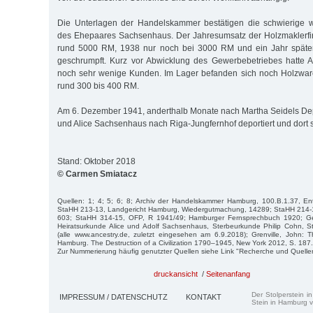
Die Unterlagen der Handelskammer bestätigen die schwierige wir
des Ehepaares Sachsenhaus. Der Jahresumsatz der Holzmaklerfi
rund 5000 RM, 1938 nur noch bei 3000 RM und ein Jahr späte
geschrumpft. Kurz vor Abwicklung des Gewerbebetriebes hatte 
noch sehr wenige Kunden. Im Lager befanden sich noch Holzwar
rund 300 bis 400 RM.
Am 6. Dezember 1941, anderthalb Monate nach Martha Seidels Dep
und Alice Sachsenhaus nach Riga-Jungfernhof deportiert und dort 
Stand: Oktober 2018
© Carmen Smiatacz
Quellen: 1; 4; 5; 6; 8; Archiv der Handelskammer Hamburg, 100.B.1.37, E
StaHH 213-13, Landgericht Hamburg, Wiedergutmachung, 14289; StaHH 214-1,
603; StaHH 314-15, OFP, R 1941/49; Hamburger Fernsprechbuch 1920; Ge
Heiratsurkunde Alice und Adolf Sachsenhaus, Sterbeurkunde Philip Cohn, S
(alle www.ancestry.de, zuletzt eingesehen am 6.9.2018); Grenville, John
Hamburg. The Destruction of a Civilization 1790–1945, New York 2012, S. 187.
Zur Nummerierung häufig genutzter Quellen siehe Link "Recherche und Quelle
druckansicht
/
Seitenanfang
Der Stolperstein i
IMPRESSUM / DATENSCHUTZ
KONTAKT
Stein in Hamburg v