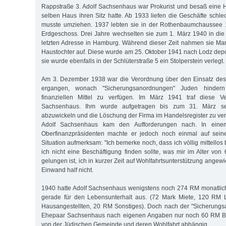
Rappstraße 3. Adolf Sachsenhaus war Prokurist und besaß eine H
selben Haus ihren Sitz hatte. Ab 1933 liefen die Geschäfte schl
musste umziehen. 1937 lebten sie in der Rothenbaumchaussee 
Erdgeschoss. Drei Jahre wechselten sie zum 1. März 1940 in die S
letzten Adresse in Hamburg. Während dieser Zeit nahmen sie Mart
Haustochter auf. Diese wurde am 25. Oktober 1941 nach Lodz deport
sie wurde ebenfalls in der Schlüterstraße 5 ein Stolperstein verlegt.
Am 3. Dezember 1938 war die Verordnung über den Einsatz des
ergangen, wonach "Sicherungsanordnungen" Juden hindern
finanziellen Mittel zu verfügen. Im März 1941 traf diese V
Sachsenhaus. Ihm wurde aufgetragen bis zum 31. März se
abzuwickeln und die Löschung der Firma im Handelsregister zu ve
Adolf Sachsenhaus kam den Aufforderungen nach. In ein
Oberfinanzpräsidenten machte er jedoch noch einmal auf seine 
Situation aufmerksam: "Ich bemerke noch, dass ich völlig mittellos
ich nicht eine Beschäftigung finden sollte, was mir im Alter von
gelungen ist, ich in kurzer Zeit auf Wohlfahrtsunterstützung angew
Einwand half nicht.
1940 hatte Adolf Sachsenhaus wenigstens noch 274 RM monatlich 
gerade für den Lebensunterhalt aus. (72 Mark Miete, 120 RM L
Hausangestellten, 20 RM Sonstiges). Doch nach der "Sicherung
Ehepaar Sachsenhaus nach eigenen Angaben nur noch 60 RM Ba
von der Jüdischen Gemeinde und deren Wohlfahrt abhängig.