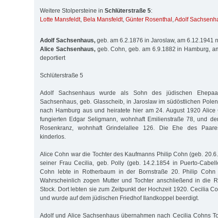
Weitere Stolpersteine in
Schlüterstraße 5
:
Lotte Mansfeldt
,
Bela Mansfeldt
,
Günter Rosenthal
,
Adolf Sachsenh
Adolf Sachsenhaus,
geb. am 6.2.1876 in Jaroslaw, am 6.12.1941 n
Alice Sachsenhaus,
geb. Cohn, geb. am 6.9.1882 in Hamburg, a
deportiert
Schlüterstraße 5
Adolf Sachsenhaus wurde als Sohn des jüdischen Ehepaa
Sachsenhaus, geb. Glasscheib, in Jaroslaw im südöstlichen Pole
nach Hamburg aus und heiratete hier am 24. August 1920 Alice
fungierten Edgar Seligmann, wohnhaft Emilienstraße 78, und 
Rosenkranz, wohnhaft Grindelallee 126. Die Ehe des Paare
kinderlos.
Alice Cohn war die Tochter des Kaufmanns Philip Cohn (geb. 20.
seiner Frau Cecilia, geb. Polly (geb. 14.2.1854 in Puerto-Cabell
Cohn lebte in Rotherbaum in der Bornstraße 20. Philip Cohn 
Wahrscheinlich zogen Mutter und Tochter anschließend in die R
Stock. Dort lebten sie zum Zeitpunkt der Hochzeit 1920. Cecilia 
und wurde auf dem jüdischen Friedhof Ilandkoppel beerdigt.
Adolf und Alice Sachsenhaus übernahmen nach Cecilia Cohns T