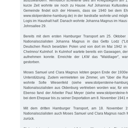
auszuwandern. Vermutlich scheiterte dies am Kriegsbeginn am 1
kurze Zeit wohnte sie noch zu Hause. Auf Johannas Kultussteu
Gemeinde findet sich der Hinweis, dass sie 1940 bei dem Eh
www.stolpersteine-hamburg.de) in der Isestraße wohnte und mögli
Logis im Haushalt half. Danach wohnte Johanna Magnus im Haus 
Johnsallee 29.
Bereits mit dem ersten Hamburger Transport am 25. Oktober 1
Nationalsozialisten Johanna Magnus in das Getto Lodz ("Li
Deutschen Reich besetzten Polen und von dort im Mai 1942 in 
Chelmno/ Kulmhof. In Kulmhof wartete bereits ein Gaswagen, de
aufnehmen konnte. Erreichte der LKW das "Waldlager", war
gestorben.
Moses Samuel und Clara Magnus lebten gegen Ende der 1930er 
Unterstützung. Zudem vermieteten sie Zimmer, um "über die R
wohnte Sofie Wiesenfeld (siehe www.stolpersteine-hambu
Nationalsozialisten aus Oldenburg vertrieben worden war, für ei
Ebenso fand der Arbeiter Paul Meyer (siehe www.stolpersteine-
bei dem Ehepaar bis zu seiner Deportation am 8. November 1941 
Mit dem dritten Hamburger Transport, am 18. November 194
Nationalsozialisten auch Moses Samuel und Clara Magnus nach Mi
zurück.