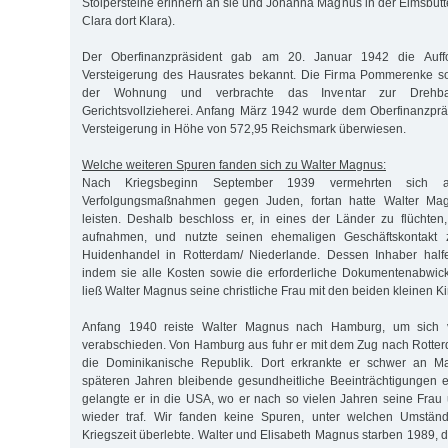
Stolpersteine erinnern an sie und Johanna Magnus in der Eimsbütt
Clara dort Klara).
Der Oberfinanzpräsident gab am 20. Januar 1942 die Auffo
Versteigerung des Hausrates bekannt. Die Firma Pommerenke s
der Wohnung und verbrachte das Inventar zur Drehb
Gerichtsvollzieherei. Anfang März 1942 wurde dem Oberfinanzprä
Versteigerung in Höhe von 572,95 Reichsmark überwiesen.
Welche weiteren Spuren fanden sich zu Walter Magnus:
Nach Kriegsbeginn September 1939 vermehrten sich 
Verfolgungsmaßnahmen gegen Juden, fortan hatte Walter Ma
leisten. Deshalb beschloss er, in eines der Länder zu flüchte
aufnahmen, und nutzte seinen ehemaligen Geschäftskontakt
Huidenhandel in Rotterdam/ Niederlande. Dessen Inhaber half
indem sie alle Kosten sowie die erforderliche Dokumentenabwi
ließ Walter Magnus seine christliche Frau mit den beiden kleinen K
Anfang 1940 reiste Walter Magnus nach Hamburg, um sich v
verabschieden. Von Hamburg aus fuhr er mit dem Zug nach Rotterd
die Dominikanische Republik. Dort erkrankte er schwer an Ma
späteren Jahren bleibende gesundheitliche Beeinträchtigungen e
gelangte er in die USA, wo er nach so vielen Jahren seine Frau
wieder traf. Wir fanden keine Spuren, unter welchen Umständ
Kriegszeit überlebte. Walter und Elisabeth Magnus starben 1989, 