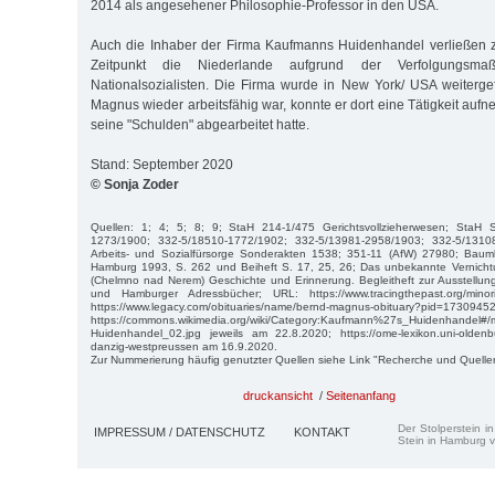
2014 als angesehener Philosophie-Professor in den USA.
Auch die Inhaber der Firma Kaufmanns Huidenhandel verließen
Zeitpunkt die Niederlande aufgrund der Verfolgungsm
Nationalsozialisten. Die Firma wurde in New York/ USA weiterg
Magnus wieder arbeitsfähig war, konnte er dort eine Tätigkeit aufn
seine "Schulden" abgearbeitet hatte.
Stand: September 2020
© Sonja Zoder
Quellen: 1; 4; 5; 8; 9; StaH 214-1/475 Gerichtsvollzieherwesen; StaH 
1273/1900; 332-5/18510-1772/1902; 332-5/13981-2958/1903; 332-5/1310
Arbeits- und Sozialfürsorge Sonderakten 1538; 351-11 (AfW) 27980; Bau
Hamburg 1993, S. 262 und Beiheft S. 17, 25, 26; Das unbekannte Vernich
(Chelmno nad Nerem) Geschichte und Erinnerung. Begleitheft zur Ausstellun
und Hamburger Adressbücher; URL: https://www.tracingthepast.org/mino
https://www.legacy.com/obituaries/name/bernd-magnus-obituary?pid=
https://commons.wikimedia.org/wiki/Category:Kaufmann%27s_Huidenhandel#/
Huidenhandel_02.jpg jeweils am 22.8.2020; https://ome-lexikon.uni-oldenbu
danzig-westpreussen am 16.9.2020.
Zur Nummerierung häufig genutzter Quellen siehe Link "Recherche und Quelle
druckansicht
/
Seitenanfang
Der Stolperstein i
IMPRESSUM / DATENSCHUTZ
KONTAKT
Stein in Hamburg v