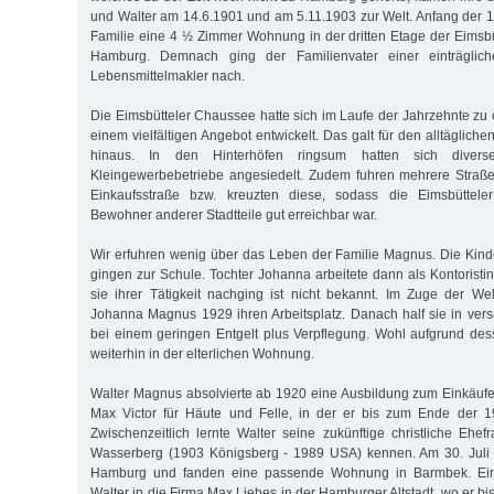
und Walter am 14.6.1901 und am 5.11.1903 zur Welt. Anfang der 
Familie eine 4 ½ Zimmer Wohnung in der dritten Etage der Eimsb
Hamburg. Demnach ging der Familienvater einer einträglichen
Lebensmittelmakler nach.
Die Eimsbütteler Chaussee hatte sich im Laufe der Jahrzehnte zu 
einem vielfältigen Angebot entwickelt. Das galt für den alltäglich
hinaus. In den Hinterhöfen ringsum hatten sich diver
Kleingewerbebetriebe angesiedelt. Zudem fuhren mehrere Straße
Einkaufsstraße bzw. kreuzten diese, sodass die Eimsbüttel
Bewohner anderer Stadtteile gut erreichbar war.
Wir erfuhren wenig über das Leben der Familie Magnus. Die Kin
gingen zur Schule. Tochter Johanna arbeitete dann als Kontoristi
sie ihrer Tätigkeit nachging ist nicht bekannt. Im Zuge der Welt
Johanna Magnus 1929 ihren Arbeitsplatz. Danach half sie in ve
bei einem geringen Entgelt plus Verpflegung. Wohl aufgrund des
weiterhin in der elterlichen Wohnung.
Walter Magnus absolvierte ab 1920 eine Ausbildung zum Einkäufer
Max Victor für Häute und Felle, in der er bis zum Ende der 19
Zwischenzeitlich lernte Walter seine zukünftige christliche Ehef
Wasserberg (1903 Königsberg - 1989 USA) kennen. Am 30. Juli 1
Hamburg und fanden eine passende Wohnung in Barmbek. Ein
Walter in die Firma Max Liebes in der Hamburger Altstadt, wo er bis