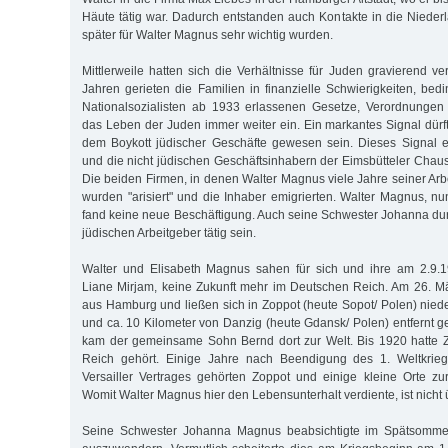
Häute tätig war. Dadurch entstanden auch Kontakte in die Niederl
später für Walter Magnus sehr wichtig wurden.
Mittlerweile hatten sich die Verhältnisse für Juden gravierend v
Jahren gerieten die Familien in finanzielle Schwierigkeiten, bed
Nationalsozialisten ab 1933 erlassenen Gesetze, Verordnungen 
das Leben der Juden immer weiter ein. Ein markantes Signal dürft
dem Boykott jüdischer Geschäfte gewesen sein. Dieses Signal e
und die nicht jüdischen Geschäftsinhabern der Eimsbütteler Chaus
Die beiden Firmen, in denen Walter Magnus viele Jahre seiner Ar
wurden "arisiert" und die Inhaber emigrierten. Walter Magnus, nu
fand keine neue Beschäftigung. Auch seine Schwester Johanna dur
jüdischen Arbeitgeber tätig sein.
Walter und Elisabeth Magnus sahen für sich und ihre am 2.9.
Liane Mirjam, keine Zukunft mehr im Deutschen Reich. Am 26. Mä
aus Hamburg und ließen sich in Zoppot (heute Sopot/ Polen) niede
und ca. 10 Kilometer von Danzig (heute Gdansk/ Polen) entfernt g
kam der gemeinsame Sohn Bernd dort zur Welt. Bis 1920 hatte
Reich gehört. Einige Jahre nach Beendigung des 1. Weltkrie
Versailler Vertrages gehörten Zoppot und einige kleine Orte zu
Womit Walter Magnus hier den Lebensunterhalt verdiente, ist nicht ü
Seine Schwester Johanna Magnus beabsichtigte im Spätsomm