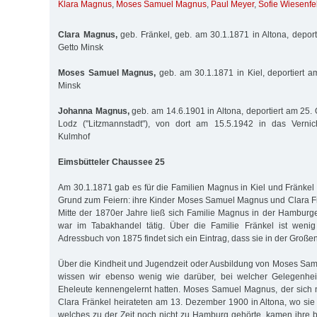
Klara Magnus
,
Moses Samuel Magnus
,
Paul Meyer
,
Sofie Wiesenfe
Clara Magnus,
geb. Fränkel, geb. am 30.1.1871 in Altona, deport
Getto Minsk
Moses Samuel Magnus,
geb. am 30.1.1871 in Kiel, deportiert a
Minsk
Johanna Magnus,
geb. am 14.6.1901 in Altona, deportiert am 25. 
Lodz ("Litzmannstadt"), von dort am 15.5.1942 in das Vernic
Kulmhof
Eimsbütteler Chaussee 25
Am 30.1.1871 gab es für die Familien Magnus in Kiel und Fränkel 
Grund zum Feiern: ihre Kinder Moses Samuel Magnus und Clara F
Mitte der 1870er Jahre ließ sich Familie Magnus in der Hamburge
war im Tabakhandel tätig. Über die Familie Fränkel ist wenig
Adressbuch von 1875 findet sich ein Eintrag, dass sie in der Großen
Über die Kindheit und Jugendzeit oder Ausbildung von Moses Sam
wissen wir ebenso wenig wie darüber, bei welcher Gelegenheit
Eheleute kennengelernt hatten. Moses Samuel Magnus, der sich 
Clara Fränkel heirateten am 13. Dezember 1900 in Altona, wo sie 
welches zu der Zeit noch nicht zu Hamburg gehörte, kamen ihre