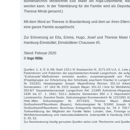
Bundesarchivs verzeichnet Ella Maier als Riga-Deportierte, wa
werden kann. In der Toterklärung für die Familie wird als Deportat
Therese Minsk genannt.)
Mit dem Mord an Therese in Brandenburg und dem an ihren Elter
eine ganze Familie ausgelöscht.
Zur Erinnerung an Ella, Emma, Hugo, Josef und Therese Maier l
Hamburg-Eimsbüttel, Eimsbütteler Chaussee 45.
Stand: Februar 2020
© Ingo Wille
Quellen: 1; 4; 5; 9; AB; StaH 133-1 III Staatsarchiv III, 3171-2/4 U.A. 4, Liste
Patientinnen und Patienten der psychiatrischen Anstalt Langenhorn, die aufgr
"Euthanasie"-Maßnahmen ermordet wurden, zusammengestellt von P
(Projektgruppe zur Erforschung des Schicksals psychisch Kranker in Langen
Nr. 33/1921 Heiratsregister Joseph Mayer/Emma Renner; 351-14 Arbei
Sonderakten - 47 UA3 Nr. 1515 Joseph Mayer; 351-12 I Amt für Wohlfahrts
352-8/7 Staatskrankenanstalt Langenhorn Abl. 1/1995 Aufnahme-/Abgan
1939 bis 27. 1. 1941; 522-1 Jüdische Gemeinden 992 e 2 Deportationsl
Landesarchiv, Standort Stade, Geburtsregister Krummendeich Nr. 122/189
Hmb.-Mitte Geburtsregister Nr. 457/1921 Therese Mayer (Maie
Großostheim/Pflaumheim (Bayern), Geburtsregister Nr. 5/1890 Joseph 
Großostheim/Pflaumheim: Beschluss Amtsgericht Hamburg Az. 54 II 706-
Todeserklärung der Mitglieder der Familie Maier. Lohalm, Uwe, Fürsorge un
Wohlfahrtsverwaltung und nationalsozialistische Judenpolitik in Hamburg 1
S. 35, 52.
Zur Nummerierung häufig genutzter Quellen siehe Link "Recherche und Quelle