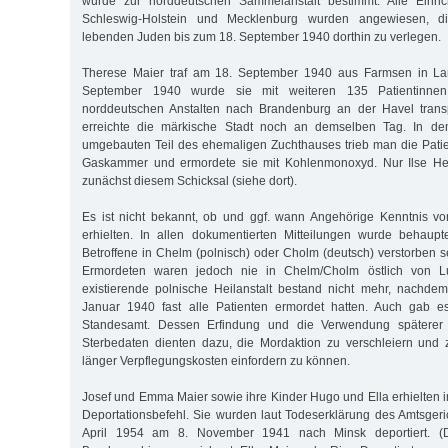
wurde zur norddeutschen Sammelanstalt bestimmt. Alle Einri
Schleswig-Holstein und Mecklenburg wurden angewiesen, di
lebenden Juden bis zum 18. September 1940 dorthin zu verlegen.
Therese Maier traf am 18. September 1940 aus Farmsen in La
September 1940 wurde sie mit weiteren 135 Patientinne
norddeutschen Anstalten nach Brandenburg an der Havel transpo
erreichte die märkische Stadt noch an demselben Tag. In de
umgebauten Teil des ehemaligen Zuchthauses trieb man die Pati
Gaskammer und ermordete sie mit Kohlenmonoxyd. Nur Ilse H
zunächst diesem Schicksal (siehe dort).
Es ist nicht bekannt, ob und ggf. wann Angehörige Kenntnis v
erhielten. In allen dokumentierten Mitteilungen wurde behaupt
Betroffene in Chelm (polnisch) oder Cholm (deutsch) verstorben s
Ermordeten waren jedoch nie in Chelm/Cholm östlich von Lub
existierende polnische Heilanstalt bestand nicht mehr, nachde
Januar 1940 fast alle Patienten ermordet hatten. Auch gab e
Standesamt. Dessen Erfindung und die Verwendung späterer a
Sterbedaten dienten dazu, die Mordaktion zu verschleiern und 
länger Verpflegungskosten einfordern zu können.
Josef und Emma Maier sowie ihre Kinder Hugo und Ella erhielte
Deportationsbefehl. Sie wurden laut Todeserklärung des Amtsge
April 1954 am 8. November 1941 nach Minsk deportiert. 