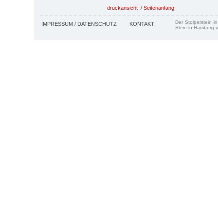
druckansicht
/
Seitenanfang
Der Stolperstein i
IMPRESSUM / DATENSCHUTZ
KONTAKT
Stein in Hamburg v