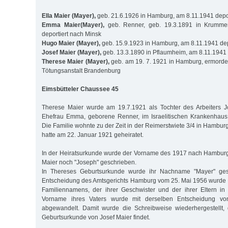
Ella Maier (Mayer),
geb. 21.6.1926 in Hamburg, am 8.11.1941 depor
Emma Maier(Mayer),
geb. Renner, geb. 19.3.1891 in Krumme
deportiert nach Minsk
Hugo Maier (Mayer),
geb. 15.9.1923 in Hamburg, am 8.11.1941 dep
Josef Maier (Mayer),
geb. 13.3.1890 in Pflaumheim, am 8.11.1941 
Therese Maier (Mayer),
geb. am 19. 7. 1921 in Hamburg, ermordet
Tötungsanstalt Brandenburg
Eimsbütteler Chaussee 45
Therese Maier wurde am 19.7.1921 als Tochter des Arbeiters J
Ehefrau Emma, geborene Renner, im Israelitischen Krankenhau
Die Familie wohnte zu der Zeit in der Reimerstwiete 3/4 in Hambur
hatte am 22. Januar 1921 geheiratet.
In der Heiratsurkunde wurde der Vorname des 1917 nach Hambur
Maier noch "Joseph" geschrieben.
In Thereses Geburtsurkunde wurde ihr Nachname "Mayer" ges
Entscheidung des Amtsgerichts Hamburg vom 25. Mai 1956 wurde 
Familiennamens, der ihrer Geschwister und der ihrer Eltern in
Vorname ihres Vaters wurde mit derselben Entscheidung von
abgewandelt. Damit wurde die Schreibweise wiederhergestellt, 
Geburtsurkunde von Josef Maier findet.