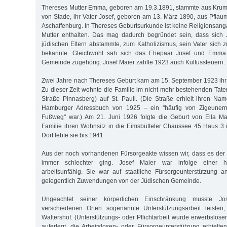
Thereses Mutter Emma, geboren am 19.3.1891, stammte aus Kru
von Stade, ihr Vater Josef, geboren am 13. März 1890, aus Pfla
Aschaffenburg. In Thereses Geburtsurkunde ist keine Religionsang
Mutter enthalten. Das mag dadurch begründet sein, dass sich J
jüdischen Eltern abstammte, zum Katholizismus, sein Vater sich
bekannte. Gleichwohl sah sich das Ehepaar Josef und Emma
Gemeinde zugehörig. Josef Maier zahlte 1923 auch Kultussteuern.
Zwei Jahre nach Thereses Geburt kam am 15. September 1923 ihr
Zu dieser Zeit wohnte die Familie im nicht mehr bestehenden Tate
Straße Pinnasberg) auf St. Pauli. (Die Straße erhielt ihren Na
Hamburger Adressbuch von 1925 – ein "häufig von Zigeunern
Fußweg" war.) Am 21. Juni 1926 folgte die Geburt von Ella Mai
Familie ihren Wohnsitz in die Eimsbütteler Chaussee 45 Haus 3 im
Dort lebte sie bis 1941.
Aus der noch vorhandenen Fürsorgeakte wissen wir, dass es der
immer schlechter ging. Josef Maier war infolge einer h
arbeitsunfähig. Sie war auf staatliche Fürsorgeunterstützung 
gelegentlich Zuwendungen von der Jüdischen Gemeinde.
Ungeachtet seiner körperlichen Einschränkung musste J
verschiedenen Orten sogenannte Unterstützungsarbeit leisten, 
Waltershof. (Unterstützungs- oder Pflichtarbeit wurde erwerbslo
auferlegt, die Arbeitslosen- oder Fürsorgeunterstützung erhielt