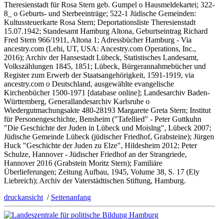
Theresienstadt für Rosa Stern geb. Gumpel o Hausmeldekartei; 322-
8_ o Geburts- und Sterbeeinträge; 522-1 Jüdische Gemeinden:
Kultussteuerkarte Rosa Stern; Deportationsliste Theresienstadt
15.07.1942; Standesamt Hamburg Altona, Geburtseintrag Richard
Fred Stern 966/1911, Altona 1; Adressbücher Hamburg - Via
ancestry.com (Lehi, UT, USA: Ancestry.com Operations, Inc.,
2016); Archiv der Hansestadt Lübeck, Statistisches Landesamt,
Volkszählungen 1845, 1851; Lübeck, Bürgerannahmebücher und
Register zum Erwerb der Staatsangehörigkeit, 1591-1919, via
ancestry.com o Deutschland, ausgewählte evangelische
Kirchenbücher 1500-1971 [database online]; Landesarchiv Baden-
Württemberg, Generallandesarchiv Karlsruhe o
Wiedergutmachungsakte 480-28193 Margarete Greta Stern; Institut
für Personengeschichte, Bensheim ("Tafellied" - Peter Guttkuhn
"Die Geschichte der Juden in Lübeck und Moislng", Lübeck 2007;
Jüdische Gemeinde Lübeck (jüdischer Friedhof, Grabsteine); Jürgen
Huck "Geschichte der Juden zu Elze", Hildesheim 2012; Peter
Schulze, Hannover - Jüdischer Friedhof an der Strangriede,
Hannover 2016 (Grabstein Moritz Stern); Familiäre
Überlieferungen; Zeitung Aufbau, 1945, Volume 38, S. 17 (Ely
Liebreich); Archiv der Vaterstädtischen Stiftung, Hamburg.
druckansicht
/
Seitenanfang