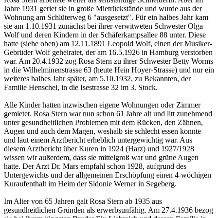
Jahre 1931 geriet sie in große Mietrückstände und wurde aus der
Wohnung am Schlüterweg 6 "ausgesetzt". Für ein halbes Jahr kam
sie am 1.10.1931 zunächst bei ihrer verwitweten Schwester Olga
Wolf und deren Kindern in der Schäferkampsallee 88 unter. Diese
hatte (siehe oben) am 12.11.1891 Leopold Wolf, einen der Musiker-
Gebrüder Wolf geheiratet, der am 16.5.1926 in Hamburg verstorben
war. Am 20.4.1932 zog Rosa Stern zu ihrer Schwester Betty Worms
in die Wilhelminenstrasse 63 (heute Hein Hoyer-Strasse) und nur ein
weiteres halbes Jahr später, am 5.10.1932, zu Bekannten, der
Familie Henschel, in die Isestrasse 32 im 3. Stock.
Alle Kinder hatten inzwischen eigene Wohnungen oder Zimmer
gemietet. Rosa Stern war nun schon 61 Jahre alt und litt zunehmend
unter gesundheitlichen Problemen mit dem Rücken, den Zähnen,
Augen und auch dem Magen, weshalb sie schlecht essen konnte
und laut einem Arztbericht erheblich untergewichtig war. Aus
diesem Arztbericht über Kuren in 1924 (Harz) und 1927/1928
wissen wir außerdem, dass sie mittelgroß war und grüne Augen
hatte. Der Arzt Dr. Mars empfahl schon 1928, aufgrund des
Untergewichts und der allgemeinen Erschöpfung einen 4-wöchigen
Kuraufenthalt im Heim der Sidonie Werner in Segeberg.
Im Alter von 65 Jahren galt Rosa Stern ab 1935 aus
gesundheitlichen Gründen als erwerbsunfähig. Am 27.4.1936 bezog