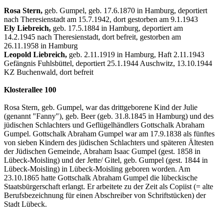
Rosa Stern,
geb. Gumpel, geb. 17.6.1870 in Hamburg, deportiert
nach Theresienstadt am 15.7.1942, dort gestorben am 9.1.1943
Ely Liebreich,
geb. 17.5.1884 in Hamburg, deportiert am
14.2.1945 nach Theresienstadt, dort befreit, gestorben am
26.11.1958 in Hamburg
Leopold Liebreich,
geb. 2.11.1919 in Hamburg, Haft 2.11.1943
Gefängnis Fuhlsbüttel, deportiert 25.1.1944 Auschwitz, 13.10.1944
KZ Buchenwald, dort befreit
Klosterallee 100
Rosa Stern, geb. Gumpel, war das drittgeborene Kind der Julie
(genannt "Fanny"), geb. Beer (geb. 31.8.1845 in Hamburg) und des
jüdischen Schlachters und Geflügelhändlers Gottschalk Abraham
Gumpel. Gottschalk Abraham Gumpel war am 17.9.1838 als fünftes
von sieben Kindern des jüdischen Schlachters und späteren Ältesten
der Jüdischen Gemeinde, Abraham Isaac Gumpel (gest. 1858 in
Lübeck-Moisling) und der Jette/ Gitel, geb. Gumpel (gest. 1844 in
Lübeck-Moisling) in Lübeck-Moisling geboren worden. Am
23.10.1865 hatte Gottschalk Abraham Gumpel die lübeckische
Staatsbürgerschaft erlangt. Er arbeitete zu der Zeit als Copiist (= alte
Berufsbezeichnung für einen Abschreiber von Schriftstücken) der
Stadt Lübeck.