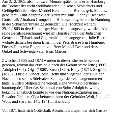
Am 3.12.1865, also nur zwei Monate später, hatte er in Hamburg
die Tochter des recht wohlhabenden jüdischen Schlachters und
Geflügelhändlers Beer Mendel Beer und der Bertha, geb. Marcus,
geheiratet. Zum Zeitpunkt der Heirat mit Julie "Fanny" Beer war
Gottschalk Abraham Gumpel laut Heiratseintrag bereits in Hamburg
in der Schlachterstrasse 22 gemeldet. Die Hochzeit war am
25.11.1865 in den Hamburger Nachrichten angezeigt worden. Als
seine Berufsbezeichnung wird im Heiratseintrag der Jüdischen
Gemeinde "Taback und Cigarrenhändler" angegeben. Julie Beer
wohnte damals bei ihren Eltern in der Peterstrasse 5 in Hamburg.
Dieses Haus war Eigentum von Beer Mendel Beer und dessen
Onkel und Schwiegervater Isaac Marcus.
Zwischen 1866 und 1873 wurden in dieser Ehe sechs Kinder
geboren, wovon das erste bald nach der Geburt starb: Jette (1866),
Adolph (1867), Olga (1868), Rosa (1870), Betty (1871), Siegfried
(1873). (Für die Kinder Rosa, Betty und Siegfried, der 1904 den
Nachnamen seines Stiefvaters Schmay Liebreich angenommen
hatte, wurden Stolpersteine verlegt, siehe www.stolpersteine-
hamburg.de). Über das Schicksal von Sohn Adolph ist wenig
bekannt, angeblich konnte er vor den Nationalsozialisten nach
Ecuador flüchten. Olga heiratete einen der Gebrüder Wolf, Leopold
Wolf, und starb am 14.3.1941 in Hamburg.
Vor 1871 hatte sich Gottschalk Abraham Gumpel, der sich Gustav