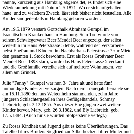
nannte, kurzzeitig aus Hamburg abgemeldet, es findet sich eine
Wiederanmeldung mit Datum 2.5.1871. Wo er sich aufgehalten
hatte, und zu welchem Zweck, lässt sich bisher nicht feststellen. Alle
Kinder sind jedenfalls in Hamburg geboren worden.
Am 19.5.1879 verstarb Gottschalk Abraham Gumpel im
Israelitischen Krankenhaus in Hamburg. Sein Tod wurde von
seinem Schwiegervater Beer Mendel Beer angezeigt, der selbst
weiterhin im Haus Peterstrasse 5 lebte, während der Verstorbene
nebst Ehefrau und Kindern im Nachbarhaus Peterstrasse 7 zur Miete
den gesamten 1. Stock bewohnte. Erst als Rosas Großvater Beer
Mendel Beer 1893 starb, wurde das Haus Peterstrasse 5 verkauft
und die Großfamilie verteilte sich auf mehrere Wohnungen, vor
allem am Grindel.
Julie "Fanny" Gumpel war nun 34 Jahre alt und hatte fünf
unmündige Kinder zu versorgen. Nach dem Trauerjahr heiratete sie
am 15.11.1880 den aus Weigenheim stammenden, zehn Jahre
jüngeren Schlachtergesellen ihres Geflügelhandels, Schmay
Liebreich, geb. 2.12.1855. Aus dieser Ehe gingen zwei weitere
Kinder hervor, Mary, geb. 26.3.1882, und Ely Liebreich, geb.
17.5.1884. (Auch für sie wurden Stolpersteine verlegt.)
Zu Rosas Kindheit und Jugend gibt es keine Überlieferungen. Das
Tafellied ihres Bruders Siegfried zur Silberhochzeit ihrer Mutter und