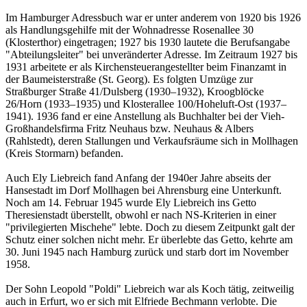
Im Hamburger Adressbuch war er unter anderem von 1920 bis 1926
als Handlungsgehilfe mit der Wohnadresse Rosenallee 30
(Klosterthor) eingetragen; 1927 bis 1930 lautete die Berufsangabe
"Abteilungsleiter" bei unveränderter Adresse. Im Zeitraum 1927 bis
1931 arbeitete er als Kirchensteuerangestellter beim Finanzamt in
der Baumeisterstraße (St. Georg). Es folgten Umzüge zur
Straßburger Straße 41/Dulsberg (1930–1932), Kroogblöcke
26/Horn (1933–1935) und Klosterallee 100/Hoheluft-Ost (1937–
1941). 1936 fand er eine Anstellung als Buchhalter bei der Vieh-
Großhandelsfirma Fritz Neuhaus bzw. Neuhaus & Albers
(Rahlstedt), deren Stallungen und Verkaufsräume sich in Mollhagen
(Kreis Stormarn) befanden.
Auch Ely Liebreich fand Anfang der 1940er Jahre abseits der
Hansestadt im Dorf Mollhagen bei Ahrensburg eine Unterkunft.
Noch am 14. Februar 1945 wurde Ely Liebreich ins Getto
Theresienstadt überstellt, obwohl er nach NS-Kriterien in einer
"privilegierten Mischehe" lebte. Doch zu diesem Zeitpunkt galt der
Schutz einer solchen nicht mehr. Er überlebte das Getto, kehrte am
30. Juni 1945 nach Hamburg zurück und starb dort im November
1958.
Der Sohn Leopold "Poldi" Liebreich war als Koch tätig, zeitweilig
auch in Erfurt, wo er sich mit Elfriede Bechmann verlobte. Die