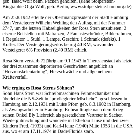
geb. Isaac/Wolf beim, Packen geholfen, (siehe Stolperstein-
Biographie Olga Wolf, geb. Berlin, www.stolpersteine-hamburg.de).
Am 25.8.1942 erteilte der Oberfinanzpräsident der Stadt Hamburg
dem Versteigerer Wilhelm Wehling den Auftrag mit der Nummer
2747, um die letzten Habseligkeiten der Rosa Stern anzubieten: 2
eiserne Bettstellen mit Matratzen, 2 Fantasieschränke, Bilderrahmen,
1 Regulator, 1 Stuhl, 1 Lampe, Geschirr, 1 Schrank (defekt), 1
Koffer. Der Versteigerungserlös betrug 40 RM, wovon der
Versteigerer 6% Provision (2,40 RM) erhielt.
Rosa Stern verstarb 72jährig am 9.1.1943 in Theresienstadt als letzte
der drei zusammen deportierten Geschwister, angeblich an
"Herzmuskelentartung", Herzschwäche und allgemeinem
Kräfteverfall.
Wie erging es Rosa Sterns Söhnen?
Sohn Hans Stern war Schreibmaschinen-Feinmechaniker und
überlebte die NS-Zeit in "privilegierter Mischehe", geschlossen in
Hamburg am 2.12.1931 mit Luise Pforr, geb. 8.3.1902 in Hamburg,
als Zwangsarbeiter in Hamburg. Er beauftragte nach dem Krieg
seinen Onkel Ely Liebreich als gesetzlichen Vertreter in Sachen
Wiedergutmachung und wanderte mit Ehefrau Luise und den zwei
Kindern Fred, (1933) und Karl-Heinz (1940) Mitte 1953 in die USA
aus, wo er am 17.11.1974 in Dade/Florida starb.