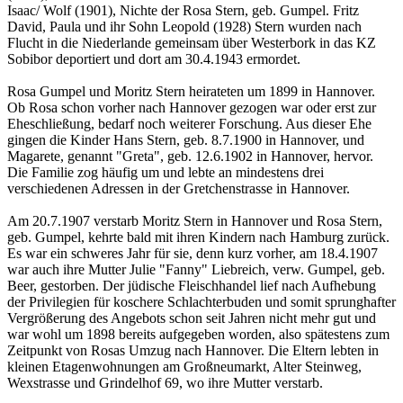
Isaac/ Wolf (1901), Nichte der Rosa Stern, geb. Gumpel. Fritz
David, Paula und ihr Sohn Leopold (1928) Stern wurden nach
Flucht in die Niederlande gemeinsam über Westerbork in das KZ
Sobibor deportiert und dort am 30.4.1943 ermordet.
Rosa Gumpel und Moritz Stern heirateten um 1899 in Hannover.
Ob Rosa schon vorher nach Hannover gezogen war oder erst zur
Eheschließung, bedarf noch weiterer Forschung. Aus dieser Ehe
gingen die Kinder Hans Stern, geb. 8.7.1900 in Hannover, und
Magarete, genannt "Greta", geb. 12.6.1902 in Hannover, hervor.
Die Familie zog häufig um und lebte an mindestens drei
verschiedenen Adressen in der Gretchenstrasse in Hannover.
Am 20.7.1907 verstarb Moritz Stern in Hannover und Rosa Stern,
geb. Gumpel, kehrte bald mit ihren Kindern nach Hamburg zurück.
Es war ein schweres Jahr für sie, denn kurz vorher, am 18.4.1907
war auch ihre Mutter Julie "Fanny" Liebreich, verw. Gumpel, geb.
Beer, gestorben. Der jüdische Fleischhandel lief nach Aufhebung
der Privilegien für koschere Schlachterbuden und somit sprunghafter
Vergrößerung des Angebots schon seit Jahren nicht mehr gut und
war wohl um 1898 bereits aufgegeben worden, also spätestens zum
Zeitpunkt von Rosas Umzug nach Hannover. Die Eltern lebten in
kleinen Etagenwohnungen am Großneumarkt, Alter Steinweg,
Wexstrasse und Grindelhof 69, wo ihre Mutter verstarb.