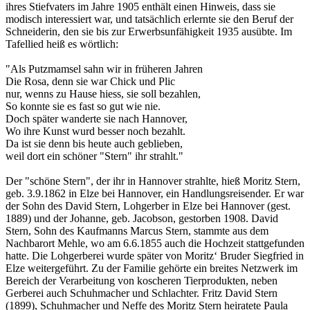
ihres Stiefvaters im Jahre 1905 enthält einen Hinweis, dass sie
modisch interessiert war, und tatsächlich erlernte sie den Beruf der
Schneiderin, den sie bis zur Erwerbsunfähigkeit 1935 ausübte. Im
Tafellied heiß es wörtlich:
"Als Putzmamsel sahn wir in früheren Jahren
Die Rosa, denn sie war Chick und Plic
nur, wenns zu Hause hiess, sie soll bezahlen,
So konnte sie es fast so gut wie nie.
Doch später wanderte sie nach Hannover,
Wo ihre Kunst wurd besser noch bezahlt.
Da ist sie denn bis heute auch geblieben,
weil dort ein schöner "Stern" ihr strahlt."
Der "schöne Stern", der ihr in Hannover strahlte, hieß Moritz Stern,
geb. 3.9.1862 in Elze bei Hannover, ein Handlungsreisender. Er war
der Sohn des David Stern, Lohgerber in Elze bei Hannover (gest.
1889) und der Johanne, geb. Jacobson, gestorben 1908. David
Stern, Sohn des Kaufmanns Marcus Stern, stammte aus dem
Nachbarort Mehle, wo am 6.6.1855 auch die Hochzeit stattgefunden
hatte. Die Lohgerberei wurde später von Moritz‘ Bruder Siegfried in
Elze weitergeführt. Zu der Familie gehörte ein breites Netzwerk im
Bereich der Verarbeitung von koscheren Tierprodukten, neben
Gerberei auch Schuhmacher und Schlachter. Fritz David Stern
(1899), Schuhmacher und Neffe des Moritz Stern heiratete Paula