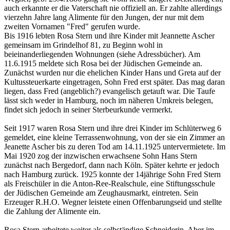
auch erkannte er die Vaterschaft nie offiziell an. Er zahlte allerdings
vierzehn Jahre lang Alimente für den Jungen, der nur mit dem
zweiten Vornamen "Fred" gerufen wurde.
Bis 1916 lebten Rosa Stern und ihre Kinder mit Jeannette Ascher
gemeinsam im Grindelhof 81, zu Beginn wohl in
beieinanderliegenden Wohnungen (siehe Adressbücher). Am
11.6.1915 meldete sich Rosa bei der Jüdischen Gemeinde an.
Zunächst wurden nur die ehelichen Kinder Hans und Greta auf der
Kultussteuerkarte eingetragen, Sohn Fred erst später. Das mag daran
liegen, dass Fred (angeblich?) evangelisch getauft war. Die Taufe
lässt sich weder in Hamburg, noch im näheren Umkreis belegen,
findet sich jedoch in seiner Sterbeurkunde vermerkt.
Seit 1917 waren Rosa Stern und ihre drei Kinder im Schlüterweg 6
gemeldet, eine kleine Terrassenwohnung, von der sie ein Zimmer an
Jeanette Ascher bis zu deren Tod am 14.11.1925 untervermietete. Im
Mai 1920 zog der inzwischen erwachsene Sohn Hans Stern
zunächst nach Bergedorf, dann nach Köln. Später kehrte er jedoch
nach Hamburg zurück. 1925 konnte der 14jährige Sohn Fred Stern
als Freischüler in die Anton-Ree-Realschule, eine Stiftungsschule
der Jüdischen Gemeinde am Zeughausmarkt, eintreten. Sein
Erzeuger R.H.O. Wegner leistete einen Offenbarungseid und stellte
die Zahlung der Alimente ein.
Rosa Stern arbeitete weiter als selbständige Schneiderin. Aber im