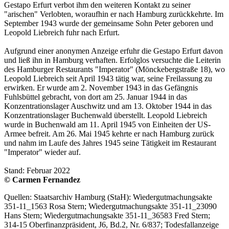
Gestapo Erfurt verbot ihm den weiteren Kontakt zu seiner
"arischen" Verlobten, woraufhin er nach Hamburg zurückkehrte. Im
September 1943 wurde der gemeinsame Sohn Peter geboren und
Leopold Liebreich fuhr nach Erfurt.
Aufgrund einer anonymen Anzeige erfuhr die Gestapo Erfurt davon
und ließ ihn in Hamburg verhaften. Erfolglos versuchte die Leiterin
des Hamburger Restaurants "Imperator" (Mönckebergstraße 18), wo
Leopold Liebreich seit April 1943 tätig war, seine Freilassung zu
erwirken. Er wurde am 2. November 1943 in das Gefängnis
Fuhlsbüttel gebracht, von dort am 25. Januar 1944 in das
Konzentrationslager Auschwitz und am 13. Oktober 1944 in das
Konzentrationslager Buchenwald überstellt. Leopold Liebreich
wurde in Buchenwald am 11. April 1945 von Einheiten der US-
Armee befreit. Am 26. Mai 1945 kehrte er nach Hamburg zurück
und nahm im Laufe des Jahres 1945 seine Tätigkeit im Restaurant
"Imperator" wieder auf.
Stand: Februar 2022
© Carmen Fernandez
Quellen: Staatsarchiv Hamburg (StaH): Wiedergutmachungsakte
351-11_1563 Rosa Stern; Wiedergutmachungsakte 351-11_23090
Hans Stern; Wiedergutmachungsakte 351-11_36583 Fred Stern;
314-15 Oberfinanzpräsident, J6, Bd.2, Nr. 6/837; Todesfallanzeige