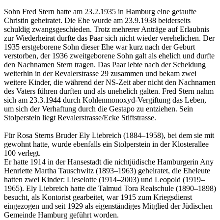
Sohn Fred Stern hatte am 23.2.1935 in Hamburg eine getaufte
Christin geheiratet. Die Ehe wurde am 23.9.1938 beiderseits
schuldig zwangsgeschieden. Trotz mehrerer Anträge auf Erlaubnis
zur Wiederheirat durfte das Paar sich nicht wieder verehelichen. Der
1935 erstgeborene Sohn dieser Ehe war kurz nach der Geburt
verstorben, der 1936 zweitgeborene Sohn galt als ehelich und durfte
den Nachnamen Stern tragen. Das Paar lebte nach der Scheidung
weiterhin in der Revalerstrasse 29 zusammen und bekam zwei
weitere Kinder, die während der NS-Zeit aber nicht den Nachnamen
des Vaters führen durften und als unehelich galten. Fred Stern nahm
sich am 23.3.1944 durch Kohlenmonoxyd-Vergiftung das Leben,
um sich der Verhaftung durch die Gestapo zu entziehen. Sein
Stolperstein liegt Revalerstrasse/Ecke Stiftstrasse.
Für Rosa Sterns Bruder Ely Liebreich (1884–1958), bei dem sie mit
gewohnt hatte, wurde ebenfalls ein Stolperstein in der Klosterallee
100 verlegt.
Er hatte 1914 in der Hansestadt die nichtjüdische Hamburgerin Any
Henriette Martha Tauschwitz (1893–1963) geheiratet, die Eheleute
hatten zwei Kinder: Lieselotte (1914–2003) und Leopold (1919–
1965). Ely Liebreich hatte die Talmud Tora Realschule (1890–1898)
besucht, als Kontorist gearbeitet, war 1915 zum Kriegsdienst
eingezogen und seit 1929 als eigenständiges Mitglied der Jüdischen
Gemeinde Hamburg geführt worden.