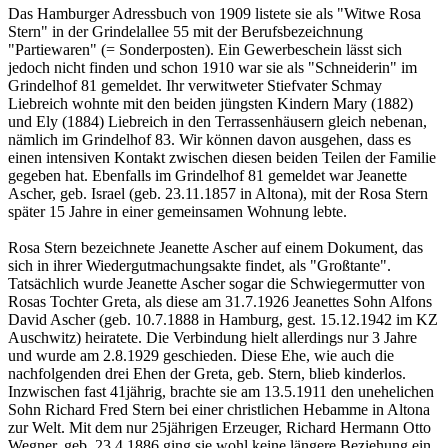
Das Hamburger Adressbuch von 1909 listete sie als "Witwe Rosa
Stern" in der Grindelallee 55 mit der Berufsbezeichnung
"Partiewaren" (= Sonderposten). Ein Gewerbeschein lässt sich
jedoch nicht finden und schon 1910 war sie als "Schneiderin" im
Grindelhof 81 gemeldet. Ihr verwitweter Stiefvater Schmay
Liebreich wohnte mit den beiden jüngsten Kindern Mary (1882)
und Ely (1884) Liebreich in den Terrassenhäusern gleich nebenan,
nämlich im Grindelhof 83. Wir können davon ausgehen, dass es
einen intensiven Kontakt zwischen diesen beiden Teilen der Familie
gegeben hat. Ebenfalls im Grindelhof 81 gemeldet war Jeanette
Ascher, geb. Israel (geb. 23.11.1857 in Altona), mit der Rosa Stern
später 15 Jahre in einer gemeinsamen Wohnung lebte.
Rosa Stern bezeichnete Jeanette Ascher auf einem Dokument, das
sich in ihrer Wiedergutmachungsakte findet, als "Großtante".
Tatsächlich wurde Jeanette Ascher sogar die Schwiegermutter von
Rosas Tochter Greta, als diese am 31.7.1926 Jeanettes Sohn Alfons
David Ascher (geb. 10.7.1888 in Hamburg, gest. 15.12.1942 im KZ
Auschwitz) heiratete. Die Verbindung hielt allerdings nur 3 Jahre
und wurde am 2.8.1929 geschieden. Diese Ehe, wie auch die
nachfolgenden drei Ehen der Greta, geb. Stern, blieb kinderlos.
Inzwischen fast 41jährig, brachte sie am 13.5.1911 den unehelichen
Sohn Richard Fred Stern bei einer christlichen Hebamme in Altona
zur Welt. Mit dem nur 25jährigen Erzeuger, Richard Hermann Otto
Wegner, geb. 23.4.1886 ging sie wohl keine längere Beziehung ein,