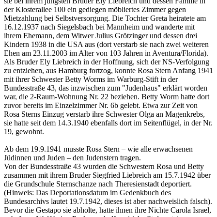
sie bei ihrem jüngsten Bruder Ely Liebreich und dessen Familie in
der Klosterallee 100 ein gediegen möbliertes Zimmer gegen
Mietzahlung bei Selbstversorgung. Die Tochter Greta heiratete am
16.12.1937 nach Siegelsbach bei Mannheim und wanderte mit
ihrem Ehemann, dem Witwer Julius Grötzinger und dessen drei
Kindern 1938 in die USA aus (dort verstarb sie nach zwei weiteren
Ehen am 23.11.2003 im Alter von 103 Jahren in Aventura/Florida).
Als Bruder Ely Liebreich in der Hoffnung, sich der NS-Verfolgung
zu entziehen, aus Hamburg fortzog, konnte Rosa Stern Anfang 1941
mit ihrer Schwester Betty Worms im Warburg-Stift in der
Bundesstraße 43, das inzwischen zum "Judenhaus" erklärt worden
war, die 2-Raum-Wohnung Nr. 22 beziehen. Betty Worm hatte dort
zuvor bereits im Einzelzimmer Nr. 6b gelebt. Etwa zur Zeit von
Rosa Sterns Einzug verstarb ihre Schwester Olga an Magenkrebs,
sie hatte seit dem 14.3.1940 ebenfalls dort im Seitenflügel, in der Nr.
19, gewohnt.
Ab dem 19.9.1941 musste Rosa Stern – wie alle erwachsenen
Jüdinnen und Juden – den Judenstern tragen.
Von der Bundesstraße 43 wurden die Schwestern Rosa und Betty
zusammen mit ihrem Bruder Siegfried Liebreich am 15.7.1942 über
die Grundschule Sternschanze nach Theresienstadt deportiert.
(Hinweis: Das Deportationsdatum im Gedenkbuch des
Bundesarchivs lautet 19.7.1942, dieses ist aber nachweislich falsch).
Bevor die Gestapo sie abholte, hatte ihnen ihre Nichte Carola Israel,