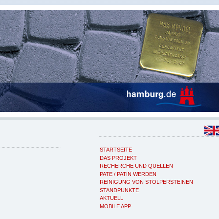
STARTSEITE
DAS PROJEKT
RECHERCHE UND QUELLEN
PATE / PATIN WERDEN
REINIGUNG VON STOLPERSTEINEN
STANDPUNKTE
AKTUELL
MOBILE APP