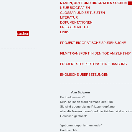
NAMEN, ORTE UND BIOGRAFIEN SUCHEN
NEUE BIOGRAFIEN
GLOSSAR UND ZEITLEISTEN
LITERATUR
DOKUMENTATIONEN
PRESSEBERICHTE
LINKS
PROJEKT BIOGRAFISCHE SPURENSUCHE
FILM "TRANSPORT IN DEN TOD AM 23.9.1940"
PROJEKT STOLPERTONSTEINE HAMBURG
ENGLISCHE ÜBERSETZUNGEN
Vom Stolpern
Die Stolpersteine?
Nein, an ihnen stößt niemand den Fuß
Sie sind ebenerdig ins Pflaster gepflanzt
aber die Namen darauf und die Zeichen sind uns ins
Gewissen gestanzt:
"geboren, deportiert, ermordet"
Und die Orte: