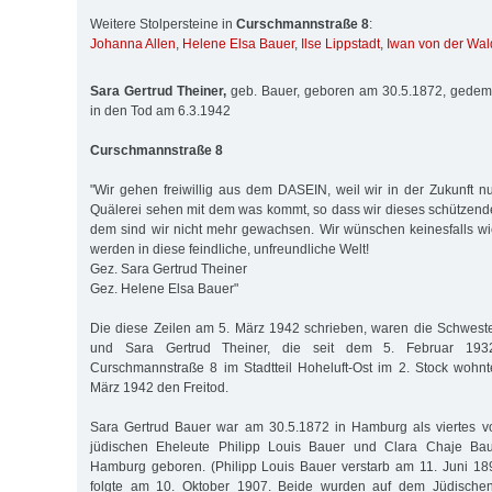
Weitere Stolpersteine in
Curschmannstraße 8
:
Johanna Allen
,
Helene Elsa Bauer
,
Ilse Lippstadt
,
Iwan von der Wal
Sara Gertrud Theiner,
geb. Bauer, geboren am 30.5.1872, gedemüti
in den Tod am 6.3.1942
Curschmannstraße 8
"Wir gehen freiwillig aus dem DASEIN, weil wir in der Zukunft n
Quälerei sehen mit dem was kommt, so dass wir dieses schützen
dem sind wir nicht mehr gewachsen. Wir wünschen keinesfalls w
werden in diese feindliche, unfreundliche Welt!
Gez. Sara Gertrud Theiner
Gez. Helene Elsa Bauer"
Die diese Zeilen am 5. März 1942 schrieben, waren die Schwest
und Sara Gertrud Theiner, die seit dem 5. Februar 19
Curschmannstraße 8 im Stadtteil Hoheluft-Ost im 2. Stock wohn
März 1942 den Freitod.
Sara Gertrud Bauer war am 30.5.1872 in Hamburg als viertes v
jüdischen Eheleute Philipp Louis Bauer und Clara Chaje Baue
Hamburg geboren. (Philipp Louis Bauer verstarb am 11. Juni 18
folgte am 10. Oktober 1907. Beide wurden auf dem Jüdischen 