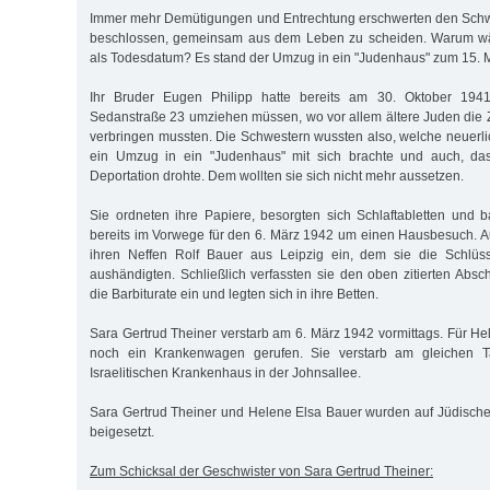
Immer mehr Demütigungen und Entrechtung erschwerten den Schw
beschlossen, gemeinsam aus dem Leben zu scheiden. Warum wäh
als Todesdatum? Es stand der Umzug in ein "Judenhaus" zum 15. 
Ihr Bruder Eugen Philipp hatte bereits am 30. Oktober 194
Sedanstraße 23 umziehen müssen, wo vor allem ältere Juden die Ze
verbringen mussten. Die Schwestern wussten also, welche neuer
ein Umzug in ein "Judenhaus" mit sich brachte und auch, das
Deportation drohte. Dem wollten sie sich nicht mehr aussetzen.
Sie ordneten ihre Papiere, besorgten sich Schlaftabletten und 
bereits im Vorwege für den 6. März 1942 um einen Hausbesuch. A
ihren Neffen Rolf Bauer aus Leipzig ein, dem sie die Schlüs
aushändigten. Schließlich verfassten sie den oben zitierten Absc
die Barbiturate ein und legten sich in ihre Betten.
Sara Gertrud Theiner verstarb am 6. März 1942 vormittags. Für H
noch ein Krankenwagen gerufen. Sie verstarb am gleichen 
Israelitischen Krankenhaus in der Johnsallee.
Sara Gertrud Theiner und Helene Elsa Bauer wurden auf Jüdische
beigesetzt.
Zum Schicksal der Geschwister von Sara Gertrud Theiner: