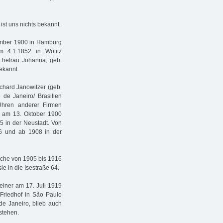
st uns nichts bekannt.
tember 1900 in Hamburg
m 4.1.1852 in Wotitz
Ehefrau Johanna, geb.
ekannt.
chard Janowitzer (geb.
 de Janeiro/ Brasilien
Uhren anderer Firmen
en am 13. Oktober 1900
5 in der Neustadt. Von
36 und ab 1908 in der
lche von 1905 bis 1916
e in die Isestraße 64.
heiner am 17. Juli 1919
 Friedhof in São Paulo
 de Janeiro, blieb auch
stehen.