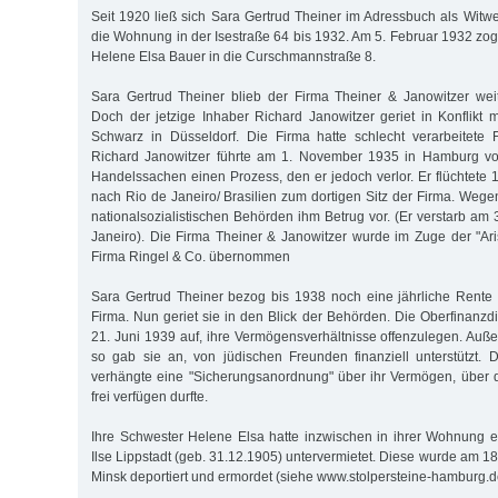
Seit 1920 ließ sich Sara Gertrud Theiner im Adressbuch als Witwe
die Wohnung in der Isestraße 64 bis 1932. Am 5. Februar 1932 zog
Helene Elsa Bauer in die Curschmannstraße 8.
Sara Gertrud Theiner blieb der Firma Theiner & Janowitzer wei
Doch der jetzige Inhaber Richard Janowitzer geriet in Konflikt m
Schwarz in Düsseldorf. Die Firma hatte schlecht verarbeitete Fi
Richard Janowitzer führte am 1. November 1935 in Hamburg vo
Handelssachen einen Prozess, den er jedoch verlor. Er flüchtete 
nach Rio de Janeiro/ Brasilien zum dortigen Sitz der Firma. Wege
nationalsozialistischen Behörden ihm Betrug vor. (Er verstarb am
Janeiro). Die Firma Theiner & Janowitzer wurde im Zuge der "Ar
Firma Ringel & Co. übernommen
Sara Gertrud Theiner bezog bis 1938 noch eine jährliche Rent
Firma. Nun geriet sie in den Blick der Behörden. Die Oberfinanzdi
21. Juni 1939 auf, ihre Vermögensverhältnisse offenzulegen. Auße
so gab sie an, von jüdischen Freunden finanziell unterstützt. D
verhängte eine "Sicherungsanordnung" über ihr Vermögen, über 
frei verfügen durfte.
Ihre Schwester Helene Elsa hatte inzwischen in ihrer Wohnung 
Ilse Lippstadt (geb. 31.12.1905) untervermietet. Diese wurde am 
Minsk deportiert und ermordet (siehe www.stolpersteine-hamburg.d