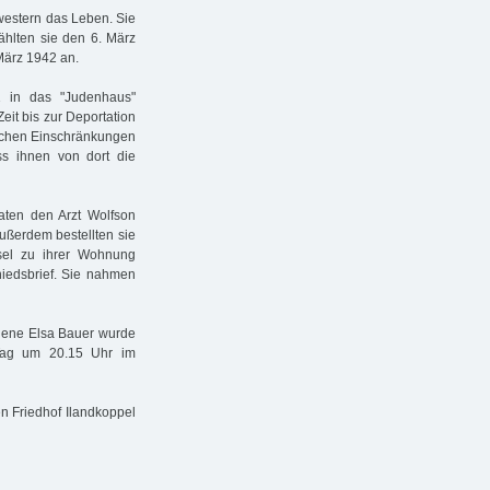
estern das Leben. Sie
lten sie den 6. März
März 1942 an.
1 in das "Judenhaus"
it bis zur Deportation
lichen Einschränkungen
s ihnen von dort die
baten den Arzt Wolfson
ußerdem bestellten sie
sel zu ihrer Wohnung
hiedsbrief. Sie nahmen
elene Elsa Bauer wurde
Tag um 20.15 Uhr im
n Friedhof Ilandkoppel