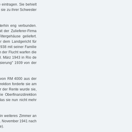
 eintragen. Sie behielt
 sie zu ihrer Schwester
terhin eng verbunden.
it der Zulieferer-Firma
ltergehäuse geliefert.
r dem Landgericht für
1938 mit seiner Familie
n der Flucht warfen die
 3. März 1943 in Rio de
isierung" 1939 von der
e von RM 4000 aus der
rektion forderte sie am
r der Rente wurde sie,
ie Oberfinanzdirektion
das sie nun nicht mehr
ein weiteres Zimmer an
18. November 1941 nach
e).