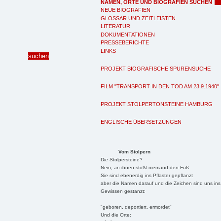
NAMEN, ORTE UND BIOGRAFIEN SUCHEN
NEUE BIOGRAFIEN
GLOSSAR UND ZEITLEISTEN
LITERATUR
DOKUMENTATIONEN
PRESSEBERICHTE
LINKS
PROJEKT BIOGRAFISCHE SPURENSUCHE
FILM "TRANSPORT IN DEN TOD AM 23.9.1940"
PROJEKT STOLPERTONSTEINE HAMBURG
ENGLISCHE ÜBERSETZUNGEN
Vom Stolpern
Die Stolpersteine?
Nein, an ihnen stößt niemand den Fuß
Sie sind ebenerdig ins Pflaster gepflanzt
aber die Namen darauf und die Zeichen sind uns ins
Gewissen gestanzt:
"geboren, deportiert, ermordet"
Und die Orte: