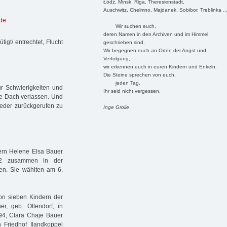
Łódź, Minsk, Riga, Theresienstadt,
Auschwitz, Chelmno, Majdanek, Sobibor, Treblinka ..
de
Wir suchen euch,
deren Namen in den Archiven und im Himmel
gt/ entrechtet, Flucht
geschrieben sind.
Wir begegnen euch an Orten der Angst und
Verfolgung,
wir erkennen euch in euren Kindern und Enkeln.
Die Steine sprechen von euch,
jeden Tag.
ur Schwierigkeiten und
Ihr seid nicht vergessen.
de Dach verlassen. Und
ieder zurückgerufen zu
Inge Grolle
ern Helene Elsa Bauer
32 zusammen in der
ten. Sie wählten am 6.
on sieben Kindern der
r, geb. Ollendorf, in
94, Clara Chaje Bauer
Friedhof Ilandkoppel