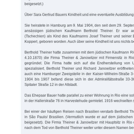
beigesetzt.)
Über Sara Gertrud Bauers Kindheit und eine eventuelle Ausbildung i
Sie heiratete in Hamburg am 9. Mai 1904, den seit dem 29. Sep
ansässigen jüdischen Kaufmann Berthold Theiner. Er war a
(Tschechien) als Kind des Kaufmanns Josef Theiner und seiner 
Kopperl, geboren worden. Auch über seine Kindheit ist uns nichts b
Berthold Theiner hatte zusammen mit dem jüdischen Kaufmann Ri
4.10.1870) die Firma Theiner & Janowitzer mit Firmensitz in Rio
gegründet. Die Firma hatte sich auf die Endherstellung von 
spezialisiert. Berthold Theiner und Richard Janowitzer eröffnet
auch eine Hamburger Zweigstelle in der Kaiser-Wilhelm-Straße 3-
1904 bis 1907 befand diese sich in der Admiralitätsstraße 33-
Spitaler Straße 12 in der Altstadt.
Das Ehepaar Bauer hatte parallel zu einer Wohnung in Rio eine so
in der Hallerstraße 76 in Harvestehude gemietet. 1916 wechselten si
Bei einer der häufigen Reisen nach Brasilien verstarb Berthold T
in São Paulo/ Brasilien. (Vermutlich wurde er auf dem jüdischen
beigesetzt). Die Firma Theiner & Janowitzer mit Hauptsitz in Rio
nach dem Tod von Berthold Theiner weiter unter diesem Namen be