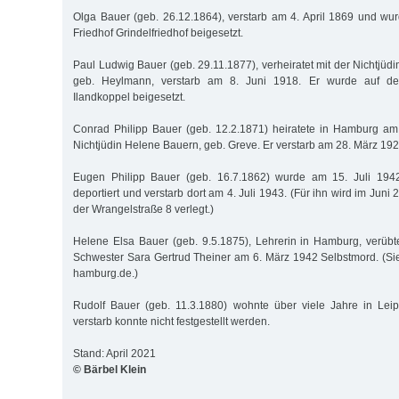
Olga Bauer (geb. 26.12.1864), verstarb am 4. April 1869 und w
Friedhof Grindelfriedhof beigesetzt.
Paul Ludwig Bauer (geb. 29.11.1877), verheiratet mit der Nichtjü
geb. Heylmann, verstarb am 8. Juni 1918. Er wurde auf de
Ilandkoppel beigesetzt.
Conrad Philipp Bauer (geb. 12.2.1871) heiratete in Hamburg am
Nichtjüdin Helene Bauern, geb. Greve. Er verstarb am 28. März 192
Eugen Philipp Bauer (geb. 16.7.1862) wurde am 15. Juli 1942
deportiert und verstarb dort am 4. Juli 1943. (Für ihn wird im Juni 
der Wrangelstraße 8 verlegt.)
Helene Elsa Bauer (geb. 9.5.1875), Lehrerin in Hamburg, verüb
Schwester Sara Gertrud Theiner am 6. März 1942 Selbstmord. (Si
hamburg.de.)
Rudolf Bauer (geb. 11.3.1880) wohnte über viele Jahre in Le
verstarb konnte nicht festgestellt werden.
Stand: April 2021
© Bärbel Klein