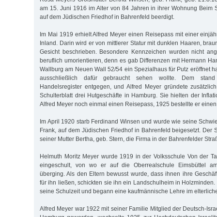
am 15. Juni 1916 im Alter von 84 Jahren in ihrer Wohnung Beim
auf dem Jüdischen Friedhof in Bahrenfeld beerdigt.
Im Mai 1919 erhielt Alfred Meyer einen Reisepass mit einer einjähr
Inland. Darin wird er von mittlerer Statur mit dunklen Haaren, b
Gesicht beschrieben. Besondere Kennzeichen wurden nicht ange
beruflich umorientieren, denn es gab Differenzen mit Hermann Ha
Wallburg am Neuen Wall 52/54 ein Spezialhaus für Putz eröffnet 
ausschließlich dafür gebraucht sehen wollte. Dem stan
Handelsregister entgegen, und Alfred Meyer gründete zusätzli
Schulterblatt drei Hutgeschäfte in Hamburg. Sie hielten der Infla
Alfred Meyer noch einmal einen Reisepass, 1925 bestellte er einen
Im April 1920 starb Ferdinand Winsen und wurde wie seine Schwie
Frank, auf dem Jüdischen Friedhof in Bahrenfeld beigesetzt. Der 
seiner Mutter Bertha, geb. Stern, die Firma in der Bahrenfelder Straß
Helmuth Moritz Meyer wurde 1919 in der Volksschule Von der Ta
eingeschult, von wo er auf die Oberrealschule Eimsbüttel am 
überging. Als den Eltern bewusst wurde, dass ihnen ihre Geschäf
für ihn ließen, schickten sie ihn ein Landschulheim in Holzminden
seine Schulzeit und begann eine kaufmännische Lehre im elterlich
Alfred Meyer war 1922 mit seiner Familie Mitglied der Deutsch-Isr