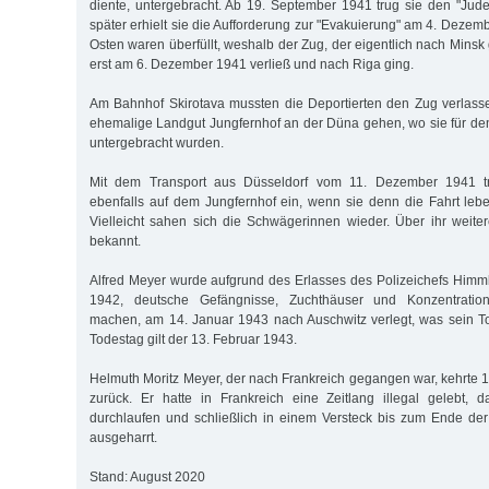
diente, untergebracht. Ab 19. September 1941 trug sie den "Ju
später erhielt sie die Aufforderung zur "Evakuierung" am 4. Dezem
Osten waren überfüllt, weshalb der Zug, der eigentlich nach Mins
erst am 6. Dezember 1941 verließ und nach Riga ging.
Am Bahnhof Skirotava mussten die Deportierten den Zug verlas
ehemalige Landgut Jungfernhof an der Düna gehen, wo sie für den 
untergebracht wurden.
Mit dem Transport aus Düsseldorf vom 11. Dezember 1941 t
ebenfalls auf dem Jungfernhof ein, wenn sie denn die Fahrt leb
Vielleicht sahen sich die Schwägerinnen wieder. Über ihr weitere
bekannt.
Alfred Meyer wurde aufgrund des Erlasses des Polizeichefs Him
1942, deutsche Gefängnisse, Zuchthäuser und Konzentrations
machen, am 14. Januar 1943 nach Auschwitz verlegt, was sein Tod
Todestag gilt der 13. Februar 1943.
Helmuth Moritz Meyer, der nach Frankreich gegangen war, kehrte
zurück. Er hatte in Frankreich eine Zeitlang illegal gelebt,
durchlaufen und schließlich in einem Versteck bis zum Ende de
ausgeharrt.
Stand: August 2020