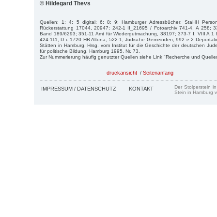
© Hildegard Thevs
Quellen: 1; 4; 5 digital; 6; 8; 9; Hamburger Adressbücher; StaHH Person
Rückerstattung 17044, 20947; 242-1 II_21695 / Fotoarchiv 741-4, A 258; 33
Band 189/6293; 351-11 Amt für Wiedergutmachung, 38197; 373-7 I, VIII A 1 
424-111, D c 1720 HR Altona; 522-1, Jüdische Gemeinden, 992 e 2 Deportati
Stätten in Hamburg. Hrsg. vom Institut für die Geschichte der deutschen Ju
für politische Bildung. Hamburg 1995, Nr. 73.
Zur Nummerierung häufig genutzter Quellen siehe Link "Recherche und Quelle
druckansicht
/
Seitenanfang
Der Stolperstein i
IMPRESSUM / DATENSCHUTZ
KONTAKT
Stein in Hamburg v