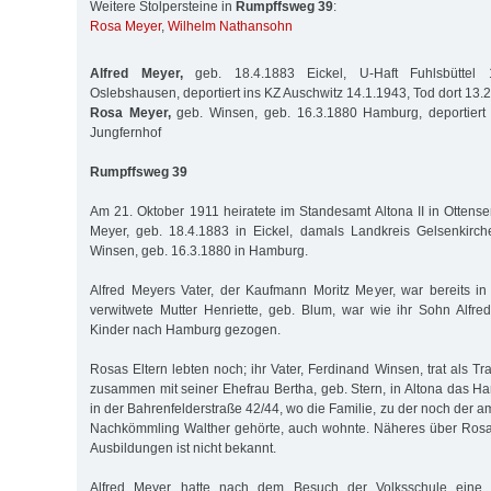
Weitere Stolpersteine in
Rumpffsweg 39
:
Rosa Meyer
,
Wilhelm Nathansohn
Alfred Meyer,
geb. 18.4.1883 Eickel, U-Haft Fuhlsbüttel 1
Oslebshausen, deportiert ins KZ Auschwitz 14.1.1943, Tod dort 13.
Rosa Meyer,
geb. Winsen, geb. 16.3.1880 Hamburg, deportiert
Jungfernhof
Rumpffsweg 39
Am 21. Oktober 1911 heiratete im Standesamt Altona II in Ottens
Meyer, geb. 18.4.1883 in Eickel, damals Landkreis Gelsenkirch
Winsen, geb. 16.3.1880 in Hamburg.
Alfred Meyers Vater, der Kaufmann Moritz Meyer, war bereits in 
verwitwete Mutter Henriette, geb. Blum, war wie ihr Sohn Alfre
Kinder nach Hamburg gezogen.
Rosas Eltern lebten noch; ihr Vater, Ferdinand Winsen, trat als Tr
zusammen mit seiner Ehefrau Bertha, geb. Stern, in Altona das 
in der Bahrenfelderstraße 42/44, wo die Familie, zu der noch der
Nachkömmling Walther gehörte, auch wohnte. Näheres über Ros
Ausbildungen ist nicht bekannt.
Alfred Meyer hatte nach dem Besuch der Volksschule eine 