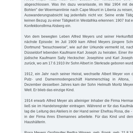
abgeschlossen. Was ihn dazu veranlasste, im Mai 1904 mit d
Bohlen" der Woermannlinie nach Cape Mount in Liberia zu reisen, 
Auswanderungsabsicht lag jedenfalls nicht vor. Seine erste Täti
keinen Bezug zu einer Tätigkeit in Westafrika erkennen: 1907 trat er
Konfektionsfirma Alsberg ein.
Von dem bewegten Leben Alfred Meyers und seiner Herkunftsfa
nächste Episode: Im Juli 1909 kam Alfred Meyers jüngere Sch
Dortmund "besuchsweise", wie auf der Urkunde vermerkt ist, na
Düsseldorf lebenden Kaufmann Karl Joseph zu heiraten. Einer ih
jüdische Kaufmann Sally Heckscher. Josephine und Karl Joseph
zurück, wo am 17.6.1910 ihr Sohn Albert in Sterkrade geboren wurd
1912, ein Jahr nach seiner Heirat, wechselte Albert Meyer von
Putz- und Damenmodengeschäft Hammerschlag in Altona, Sc
Dezember desselben Jahres kam der Sohn Helmuth Moritz Meyer 
Welt. Er blieb das einzige Kind.
1914 erwarb Alfred Meyer als alleiniger Inhaber die Firma Her
ließ sie im Handelsregister eintragen. Während er für das Kaufmä
lag die Leitung des Ateliers in der Hand seiner Ehefrau Rosa, die -
in der Firma ihres Ehemannes arbeitete. Für das Kind und den
Haushälterin.
Rosa Meyers Großmutter Bertha Winsen, geb. Frank, geb. 21.8.18