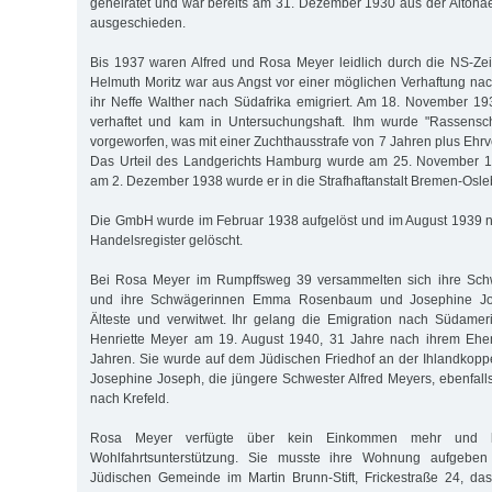
geheiratet und war bereits am 31. Dezember 1930 aus der Alton
ausgeschieden.
Bis 1937 waren Alfred und Rosa Meyer leidlich durch die NS-Ze
Helmuth Moritz war aus Angst vor einer möglichen Verhaftung nac
ihr Neffe Walther nach Südafrika emigriert. Am 18. November 1
verhaftet und kam in Untersuchungshaft. Ihm wurde "Rassensc
vorgeworfen, was mit einer Zuchthausstrafe von 7 Jahren plus Ehr
Das Urteil des Landgerichts Hamburg wurde am 25. November 19
am 2. Dezember 1938 wurde er in die Strafhaftanstalt Bremen-Osle
Die GmbH wurde im Februar 1938 aufgelöst und im August 1939 n
Handelsregister gelöscht.
Bei Rosa Meyer im Rumpffsweg 39 versammelten sich ihre Schw
und ihre Schwägerinnen Emma Rosenbaum und Josephine J
Älteste und verwitwet. Ihr gelang die Emigration nach Südamer
Henriette Meyer am 19. August 1940, 31 Jahre nach ihrem Ehe
Jahren. Sie wurde auf dem Jüdischen Friedhof an der Ihlandkoppel
Josephine Joseph, die jüngere Schwester Alfred Meyers, ebenfalls
nach Krefeld.
Rosa Meyer verfügte über kein Einkommen mehr und 
Wohlfahrtsunterstützung. Sie musste ihre Wohnung aufgebe
Jüdischen Gemeinde im Martin Brunn-Stift, Frickestraße 24, da