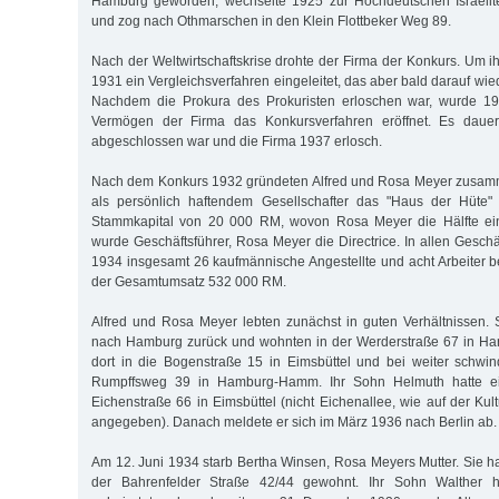
Hamburg geworden, wechselte 1925 zur Hochdeutschen Israelit
und zog nach Othmarschen in den Klein Flottbeker Weg 89.
Nach der Weltwirtschaftskrise drohte der Firma der Konkurs. Um
1931 ein Vergleichsverfahren eingeleitet, das aber bald darauf w
Nachdem die Prokura des Prokuristen erloschen war, wurde 1
Vermögen der Firma das Konkursverfahren eröffnet. Es dauert
abgeschlossen war und die Firma 1937 erlosch.
Nach dem Konkurs 1932 gründeten Alfred und Rosa Meyer zusam
als persönlich haftendem Gesellschafter das "Haus der Hüte
Stammkapital von 20 000 RM, wovon Rosa Meyer die Hälfte ein
wurde Geschäftsführer, Rosa Meyer die Directrice. In allen Ges
1934 insgesamt 26 kaufmännische Angestellte und acht Arbeiter be
der Gesamtumsatz 532 000 RM.
Alfred und Rosa Meyer lebten zunächst in guten Verhältnissen. 
nach Hamburg zurück und wohnten in der Werderstraße 67 in Ha
dort in die Bogenstraße 15 in Eimsbüttel und bei weiter schwi
Rumpffsweg 39 in Hamburg-Hamm. Ihr Sohn Helmuth hatte e
Eichenstraße 66 in Eimsbüttel (nicht Eichenallee, wie auf der Kul
angegeben). Danach meldete er sich im März 1936 nach Berlin ab.
Am 12. Juni 1934 starb Bertha Winsen, Rosa Meyers Mutter. Sie ha
der Bahrenfelder Straße 42/44 gewohnt. Ihr Sohn Walther ha