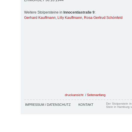
ERMORDET 30.10.1944
Weitere Stolpersteine in
Innocentiastraße 9
:
Gerhard Kauffmann
,
Lilly Kauffmann
,
Rosa Gertrud Schönfeld
druckansicht
/
Seitenanfang
Der Stolperstein i
IMPRESSUM / DATENSCHUTZ
KONTAKT
Stein in Hamburg v