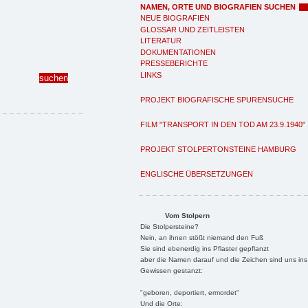
NAMEN, ORTE UND BIOGRAFIEN SUCHEN
NEUE BIOGRAFIEN
GLOSSAR UND ZEITLEISTEN
LITERATUR
DOKUMENTATIONEN
PRESSEBERICHTE
LINKS
PROJEKT BIOGRAFISCHE SPURENSUCHE
FILM "TRANSPORT IN DEN TOD AM 23.9.1940"
PROJEKT STOLPERTONSTEINE HAMBURG
ENGLISCHE ÜBERSETZUNGEN
Vom Stolpern
Die Stolpersteine?
Nein, an ihnen stößt niemand den Fuß
Sie sind ebenerdig ins Pflaster gepflanzt
aber die Namen darauf und die Zeichen sind uns ins
Gewissen gestanzt:
"geboren, deportiert, ermordet"
Und die Orte: