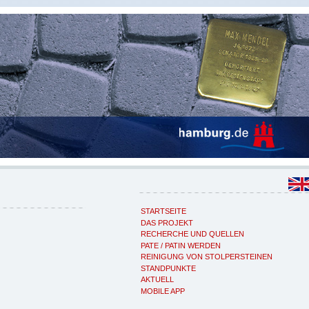
STARTSEITE
DAS PROJEKT
RECHERCHE UND QUELLEN
PATE / PATIN WERDEN
REINIGUNG VON STOLPERSTEINEN
STANDPUNKTE
AKTUELL
MOBILE APP