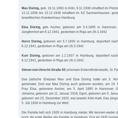
Max Düring,
geb. 19.11.1893 in Köln, 9.11.1938 inhaftiert im Polize
12.11.1938 bis 15.12.1938 inhaftiert im KZ Sachsenhausen, ges
Israelitischen Krankenhaus Hamburg
Elsa Düring,
geb. Ascher, geboren am 5.4.1895 in Hannover, d
Jungfernhof am 6.12.1941, gestorben in Riga am 26.3.1942
Horst Düring,
geboren am 5.7.1930 in Hamburg, deportiert nac
6.12.1941, gestorben in Riga am 26.3.1942
Kurt Düring,
geboren am 1.2.1937 in Hamburg, deportiert nach
6.12.1941, gestorben in Riga am 26.3.1942
Simon-von-Utrecht-Straße 65
(ehemals Eckernförderstraße, St. Pa
Das jüdische Ehepaar Max und Elsa Düring hatte am 3. No
geheiratet. Dort war Max Düring auch geboren worden, am 19.
Frau Elsa, geborene Ascher, am 5. April 1895 in Hannover. Ge
Johanna, geboren am 11. Januar 1918, Egon, geboren am 5. Janu
geboren am 23. Dezember 1920, war jeweils Köln-Kalk. Das jüngs
5. Juli 1930 in Hamburg zur Welt.
Die Familie ließ sich 1928 in Hamburg nieder. Wir kennen weder 
noch die erste Bleibe der Familie in Hamburg. Erst ab 1935 lasse