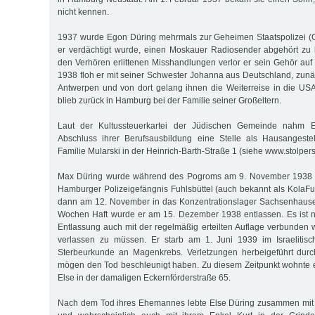
nicht kennen.
1937 wurde Egon Düring mehrmals zur Geheimen Staatspolizei (G
er verdächtigt wurde, einen Moskauer Radiosender abgehört zu 
den Verhören erlittenen Misshandlungen verlor er sein Gehör auf
1938 floh er mit seiner Schwester Johanna aus Deutschland, zun
Antwerpen und von dort gelang ihnen die Weiterreise in die US
blieb zurück in Hamburg bei der Familie seiner Großeltern.
Laut der Kultussteuerkartei der Jüdischen Gemeinde nahm 
Abschluss ihrer Berufsausbildung eine Stelle als Hausangestel
Familie Mularski in der Heinrich-Barth-Straße 1 (siehe www.stolper
Max Düring wurde während des Pogroms am 9. November 1938 inh
Hamburger Polizeigefängnis Fuhlsbüttel (auch bekannt als KolaFu)
dann am 12. November in das Konzentrationslager Sachsenhausen
Wochen Haft wurde er am 15. Dezember 1938 entlassen. Es ist n
Entlassung auch mit der regelmäßig erteilten Auflage verbunden w
verlassen zu müssen. Er starb am 1. Juni 1939 im Israelitis
Sterbeurkunde an Magenkrebs. Verletzungen herbeigeführt durc
mögen den Tod beschleunigt haben. Zu diesem Zeitpunkt wohnte e
Else in der damaligen Eckernförderstraße 65.
Nach dem Tod ihres Ehemannes lebte Else Düring zusammen mit i