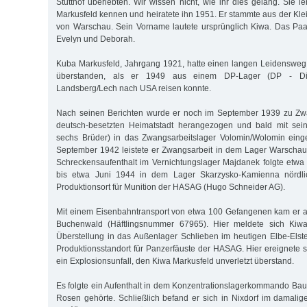
Stutthof überlebten. Wir wissen nicht, wie ihr dies gelang. Sie 
Markusfeld kennen und heiratete ihn 1951. Er stammte aus der Kle
von Warschau. Sein Vorname lautete ursprünglich Kiwa. Das Paa
Evelyn und Deborah.
Kuba Markusfeld, Jahrgang 1921, hatte einen langen Leidensweg
überstanden, als er 1949 aus einem DP-Lager (DP - Dis
Landsberg/Lech nach USA reisen konnte.
Nach seinen Berichten wurde er noch im September 1939 zu Zwa
deutsch-besetzten Heimatstadt herangezogen und bald mit sein
sechs Brüder) in das Zwangsarbeitslager Volomin/Wolomin einge
September 1942 leistete er Zwangsarbeit in dem Lager Warscha
Schreckensaufenthalt im Vernichtungslager Majdanek folgte etwa
bis etwa Juni 1944 in dem Lager Skarzysko-Kamienna nördli
Produktionsort für Munition der HASAG (Hugo Schneider AG).
Mit einem Eisenbahntransport von etwa 100 Gefangenen kam er a
Buchenwald (Häftlingsnummer 67965). Hier meldete sich Kiwa
Überstellung in das Außenlager Schlieben im heutigen Elbe-Elst
Produktionsstandort für Panzerfäuste der HASAG. Hier ereignete s
ein Explosionsunfall, den Kiwa Markusfeld unverletzt überstand.
Es folgte ein Aufenthalt in dem Konzentrationslagerkommando Ba
Rosen gehörte. Schließlich befand er sich in Nixdorf im damali