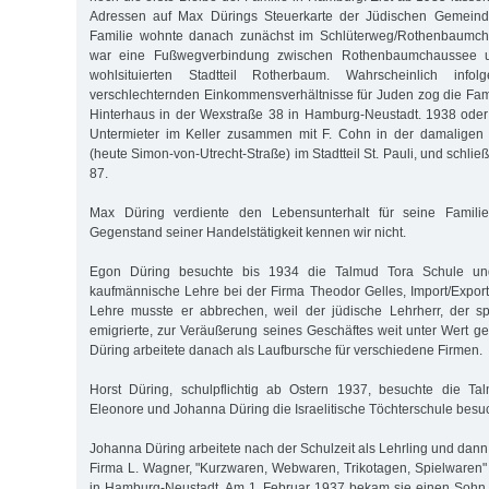
Adressen auf Max Dürings Steuerkarte der Jüdischen Gemeinde
Familie wohnte danach zunächst im Schlüterweg/Rothenbaumch
war eine Fußwegverbindung zwischen Rothenbaumchaussee un
wohlsituierten Stadtteil Rotherbaum. Wahrscheinlich info
verschlechternden Einkommensverhältnisse für Juden zog die Famil
Hinterhaus in der Wexstraße 38 in Hamburg-Neustadt. 1938 oder
Untermieter im Keller zusammen mit F. Cohn in der damaligen 
(heute Simon-von-Utrecht-Straße) im Stadtteil St. Pauli, und schließ
87.
Max Düring verdiente den Lebensunterhalt für seine Famil
Gegenstand seiner Handelstätigkeit kennen wir nicht.
Egon Düring besuchte bis 1934 die Talmud Tora Schule u
kaufmännische Lehre bei der Firma Theodor Gelles, Import/Expor
Lehre musste er abbrechen, weil der jüdische Lehrherr, der s
emigrierte, zur Veräußerung seines Geschäftes weit unter Wert
Düring arbeitete danach als Laufbursche für verschiedene Firmen.
Horst Düring, schulpflichtig ab Ostern 1937, besuchte die T
Eleonore und Johanna Düring die Israelitische Töchterschule besuch
Johanna Düring arbeitete nach der Schulzeit als Lehrling und dann 
Firma L. Wagner, "Kurzwaren, Webwaren, Trikotagen, Spielwaren" 
in Hamburg-Neustadt. Am 1. Februar 1937 bekam sie einen Sohn, 