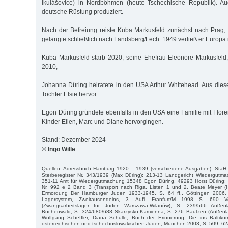
Ikulášovice) in Nordböhmen (heute Tschechische Republik). Au
deutsche Rüstung produziert.
Nach der Befreiung reiste Kuba Markusfeld zunächst nach Prag,
gelangte schließlich nach Landsberg/Lech. 1949 verließ er Europa
Kuba Markusfeld starb 2020, seine Ehefrau Eleonore Markusfeld
2010,
Johanna Düring heiratete in den USA Arthur Whitehead. Aus dies
Tochter Elsie hervor.
Egon Düring gründete ebenfalls in den USA eine Familie mit Flore
Kinder Ellen, Marc und Diane hervorgingen.
Stand: Dezember 2024
© Ingo Wille
Quellen: Adressbuch Hamburg 1920 – 1939 (verschiedene Ausgaben); StaH
Sterberegister Nr. 343/1939 (Max Düring); 213-13 Landgericht Wiedergut
351-11 Amt für Wiedergutmachung 15348 Egon Düring, 49293 Horst Düring;
Nr. 992 e 2 Band 3 (Transport nach Riga, Listen 1 und 2. Beate Meyer (H
Ermordung Der Hamburger Juden 1933-1945, S. 64 ff., Göttingen 2006. Da
Lagersystem, Zweitausendeins, 3. Aufl. Franfurt/M 1998 S. 690 V
(Zwangsarbeitslager für Juden Warszawa-Wilanów), S. 239/566 Auße
Buchenwald, S. 324/680/688 Skarzysko-Kamienna, S. 276 Bautzen (Außenl
Wolfgang Scheffler, Diana Schulle, Buch der Erinnerung, Die ins Baltiku
österreichischen und tschechoslowakischen Juden, München 2003, S. 509, 62