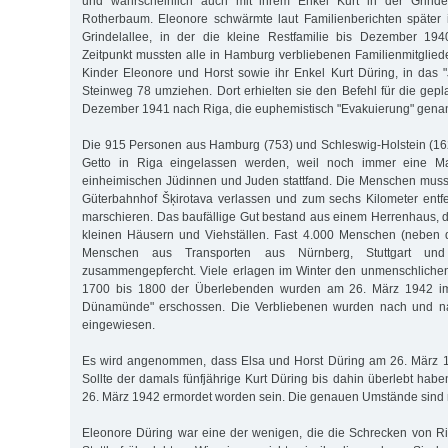
und wahrscheinlich auch mit ihrem Enkel Kurt in der Grindel
Rotherbaum. Eleonore schwärmte laut Familienberichten später
Grindelallee, in der die kleine Restfamilie bis Dezember 19
Zeitpunkt mussten alle in Hamburg verbliebenen Familienmitgliede
Kinder Eleonore und Horst sowie ihr Enkel Kurt Düring, in das
Steinweg 78 umziehen. Dort erhielten sie den Befehl für die gepl
Dezember 1941 nach Riga, die euphemistisch "Evakuierung" gena
Die 915 Personen aus Hamburg (753) und Schleswig-Holstein (162
Getto in Riga eingelassen werden, weil noch immer eine M
einheimischen Jüdinnen und Juden stattfand. Die Menschen mus
Güterbahnhof Šķirotava verlassen und zum sechs Kilometer entf
marschieren. Das baufällige Gut bestand aus einem Herrenhaus, d
kleinen Häusern und Viehställen. Fast 4.000 Menschen (neben
Menschen aus Transporten aus Nürnberg, Stuttgart un
zusammengepfercht. Viele erlagen im Winter den unmenschlich
1700 bis 1800 der Überlebenden wurden am 26. März 1942 i
Dünamünde" erschossen. Die Verbliebenen wurden nach und na
eingewiesen.
Es wird angenommen, dass Elsa und Horst Düring am 26. März 
Sollte der damals fünfjährige Kurt Düring bis dahin überlebt habe
26. März 1942 ermordet worden sein. Die genauen Umstände sind n
Eleonore Düring war eine der wenigen, die die Schrecken von R