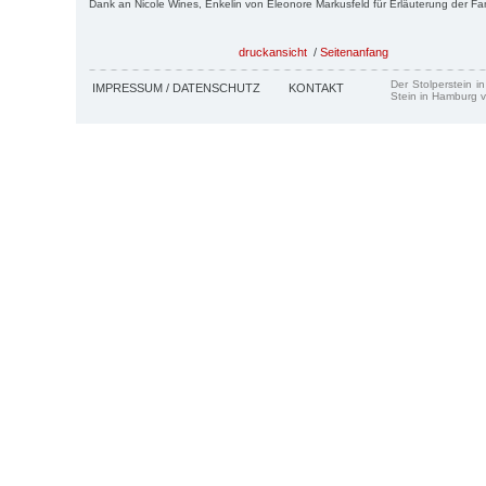
Dank an Nicole Wines, Enkelin von Eleonore Markusfeld für Erläuterung der F
druckansicht
/
Seitenanfang
Der Stolperstein i
IMPRESSUM / DATENSCHUTZ
KONTAKT
Stein in Hamburg v