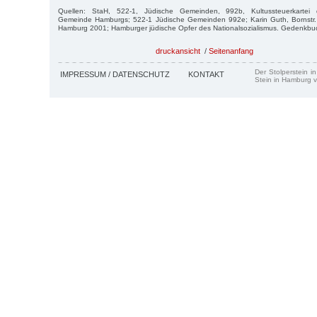
Quellen: StaH, 522-1, Jüdische Gemeinden, 992b, Kultussteuerkartei de
Gemeinde Hamburgs; 522-1 Jüdische Gemeinden 992e; Karin Guth, Bornstr.
Hamburg 2001; Hamburger jüdische Opfer des Nationalsozialismus. Gedenkb
druckansicht
/
Seitenanfang
Der Stolperstein i
IMPRESSUM / DATENSCHUTZ
KONTAKT
Stein in Hamburg v