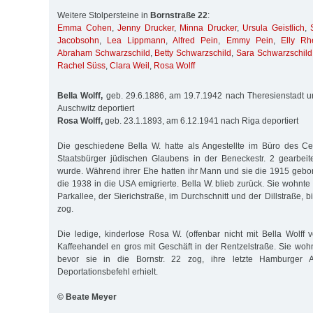
Weitere Stolpersteine in
Bornstraße 22
:
Emma Cohen
,
Jenny Drucker
,
Minna Drucker
,
Ursula Geistlich
,
Jacobsohn
,
Lea Lippmann
,
Alfred Pein
,
Emmy Pein
,
Elly Rh
Abraham Schwarzschild
,
Betty Schwarzschild
,
Sara Schwarzschild
Rachel Süss
,
Clara Weil
,
Rosa Wolff
Bella Wolff,
geb. 29.6.1886, am 19.7.1942 nach Theresienstadt 
Auschwitz deportiert
Rosa Wolff,
geb. 23.1.1893, am 6.12.1941 nach Riga deportiert
Die geschiedene Bella W. hatte als Angestellte im Büro des Ce
Staatsbürger jüdischen Glaubens in der Beneckestr. 2 gearbeit
wurde. Während ihrer Ehe hatten ihr Mann und sie die 1915 gebor
die 1938 in die USA emigrierte. Bella W. blieb zurück. Sie wohnte
Parkallee, der Sierichstraße, im Durchschnitt und der Dillstraße, bi
zog.
Die ledige, kinderlose Rosa W. (offenbar nicht mit Bella Wolff
Kaffeehandel en gros mit Geschäft in der Rentzelstraße. Sie woh
bevor sie in die Bornstr. 22 zog, ihre letzte Hamburger 
Deportationsbefehl erhielt.
© Beate Meyer