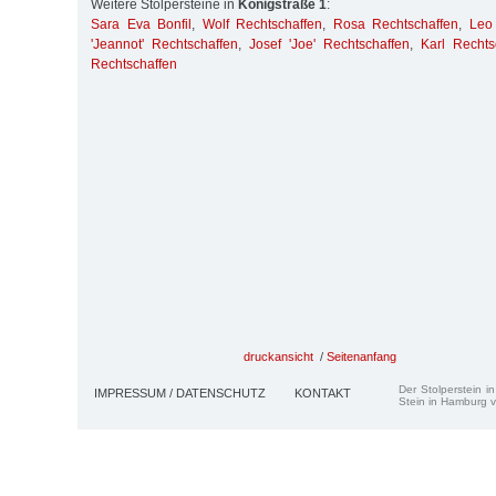
Weitere Stolpersteine in
Königstraße 1
:
Sara Eva Bonfil
,
Wolf Rechtschaffen
,
Rosa Rechtschaffen
,
Leo
'Jeannot' Rechtschaffen
,
Josef 'Joe' Rechtschaffen
,
Karl Rechts
Rechtschaffen
druckansicht
/
Seitenanfang
Der Stolperstein i
IMPRESSUM / DATENSCHUTZ
KONTAKT
Stein in Hamburg v