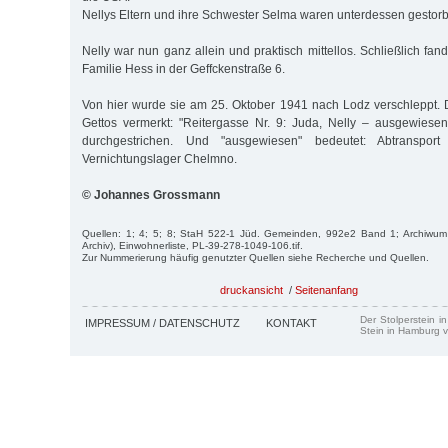
Nellys Eltern und ihre Schwester Selma waren unterdessen gestor
Nelly war nun ganz allein und praktisch mittellos. Schließlich fand
Familie Hess in der Geffckenstraße 6.
Von hier wurde sie am 25. Oktober 1941 nach Lodz verschleppt. 
Gettos vermerkt: "Reitergasse Nr. 9: Juda, Nelly – ausgewiesen
durchgestrichen. Und "ausgewiesen" bedeutet: Abtranspor
Vernichtungslager Chelmno.
© Johannes Grossmann
Quellen: 1; 4; 5; 8; StaH 522-1 Jüd. Gemeinden, 992e2 Band 1; Archiwum
Archiv), Einwohnerliste, PL-39-278-1049-106.tif.
Zur Nummerierung häufig genutzter Quellen siehe Recherche und Quellen.
druckansicht
/
Seitenanfang
Der Stolperstein i
IMPRESSUM / DATENSCHUTZ
KONTAKT
Stein in Hamburg v