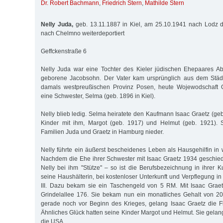
Dr. Robert Bachmann
,
Friedrich Stern
,
Mathilde Stern
Nelly Juda,
geb. 13.11.1887 in Kiel, am 25.10.1941 nach Lodz d
nach Chelmno weiterdeportiert
Geffckenstraße 6
Nelly Juda war eine Tochter des Kieler jüdischen Ehepaares 
geborene Jacobsohn. Der Vater kam ursprünglich aus dem Städ
damals westpreußischen Provinz Posen, heute Wojewodschaft G
eine Schwester, Selma (geb. 1896 in Kiel).
Nelly blieb ledig. Selma heiratete den Kaufmann Isaac Graetz (ge
Kinder mit ihm, Margot (geb. 1917) und Helmut (geb. 1921). S
Familien Juda und Graetz in Hamburg nieder.
Nelly führte ein äußerst bescheidenes Leben als Hausgehilfin in
Nachdem die Ehe ihrer Schwester mit Isaac Graetz 1934 geschie
Nelly bei ihm "Stütze" – so ist die Berufsbezeichnung in ihrer K
seine Haushälterin, bei kostenloser Unterkunft und Verpflegung i
III. Dazu bekam sie ein Taschengeld von 5 RM. Mit Isaac Graet
Grindelallee 176. Sie bekam nun ein monatliches Gehalt von 2
gerade noch vor Beginn des Krieges, gelang Isaac Graetz die F
Ähnliches Glück hatten seine Kinder Margot und Helmut. Sie gelan
die USA.