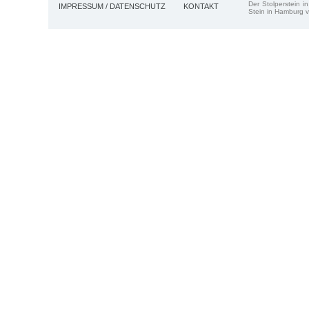
Der Stolperstein i
IMPRESSUM / DATENSCHUTZ
KONTAKT
Stein in Hamburg v