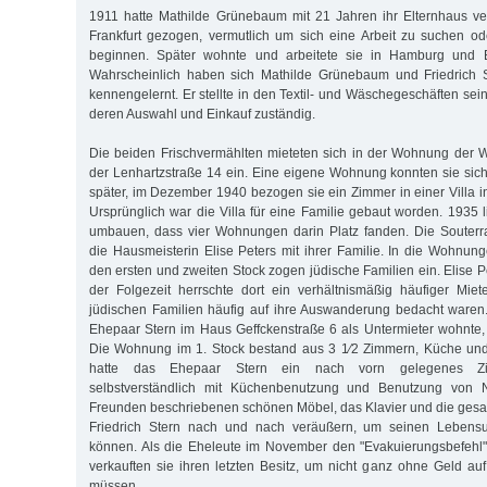
1911 hatte Mathilde Grünebaum mit 21 Jahren ihr Elternhaus v
Frankfurt gezogen, vermutlich um sich eine Arbeit zu suchen o
beginnen. Später wohnte und arbeitete sie in Hamburg und Be
Wahrscheinlich haben sich Mathilde Grünebaum und Friedrich S
kennengelernt. Er stellte in den Textil- und Wäschegeschäften sein
deren Auswahl und Einkauf zuständig.
Die beiden Frischvermählten mieteten sich in der Wohnung der 
der Lenhartzstraße 14 ein. Eine eigene Wohnung konnten sie sich 
später, im Dezember 1940 bezogen sie ein Zimmer in einer Villa i
Ursprünglich war die Villa für eine Familie gebaut worden. 1935 l
umbauen, dass vier Wohnungen darin Platz fanden. Die Souter
die Hausmeisterin Elise Peters mit ihrer Familie. In die Wohnun
den ersten und zweiten Stock zogen jüdische Familien ein. Elise Pet
der Folgezeit herrschte dort ein verhältnismäßig häufiger Miet
jüdischen Familien häufig auf ihre Auswanderung bedacht waren.
Ehepaar Stern im Haus Geffckenstraße 6 als Untermieter wohnte, 
Die Wohnung im 1. Stock bestand aus 3 1⁄2 Zimmern, Küche und 
hatte das Ehepaar Stern ein nach vorn gelegenes Zim
selbstverständlich mit Küchenbenutzung und Benutzung von 
Freunden beschriebenen schönen Möbel, das Klavier und die ges
Friedrich Stern nach und nach veräußern, um seinen Lebensun
können. Als die Eheleute im November den "Evakuierungsbefehl"
verkauften sie ihren letzten Besitz, um nicht ganz ohne Geld au
müssen.