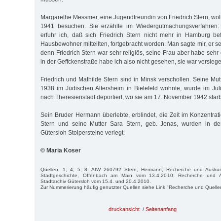
Margarethe Messmer, eine Jugendfreundin von Friedrich Stern, wo
1941 besuchen. Sie erzählte im Wiedergutmachungsverfahren: 
erfuhr ich, daß sich Friedrich Stern nicht mehr in Hamburg be
Hausbewohner mitteilten, fortgebracht worden. Man sagte mir, er s
denn Friedrich Stern war sehr religiös, seine Frau aber habe seh
in der Geffckenstraße habe ich also nicht gesehen, sie war versiegel
Friedrich und Mathilde Stern sind in Minsk verschollen. Seine Mutt
1938 im Jüdischen Altersheim in Bielefeld wohnte, wurde im Jul
nach Theresienstadt deportiert, wo sie am 17. November 1942 starb
Sein Bruder Hermann überlebte, erblindet, die Zeit im Konzentrati
Stern und seine Mutter Sara Stern, geb. Jonas, wurden in der
Gütersloh Stolpersteine verlegt.
© Maria Koser
Quellen: 1; 4; 5; 8; AfW 260792 Stern, Hermann; Recherche und Auskunft
Stadtgeschichte, Offenbach am Main vom 13.4.2010; Recherche und 
Stadtarchiv Gütersloh vom 15.4. und 20.4.2010.
Zur Nummerierung häufig genutzter Quellen siehe Link "Recherche und Quelle
druckansicht
/
Seitenanfang