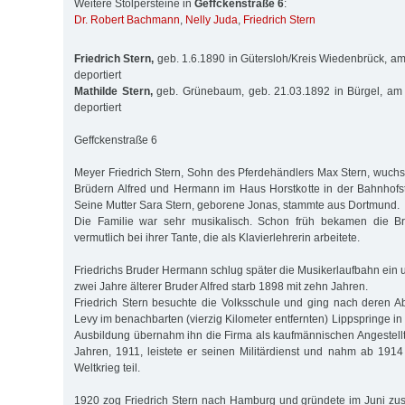
Weitere Stolpersteine in
Geffckenstraße 6
:
Dr. Robert Bachmann
,
Nelly Juda
,
Friedrich Stern
Friedrich Stern,
geb. 1.6.1890 in Gütersloh/Kreis Wiedenbrück, a
deportiert
Mathilde Stern,
geb. Grünebaum, geb. 21.03.1892 in Bürgel, am
deportiert
Geffckenstraße 6
Meyer Friedrich Stern, Sohn des Pferdehändlers Max Stern, wuc
Brüdern Alfred und Hermann im Haus Horstkotte in der Bahnhofst
Seine Mutter Sara Stern, geborene Jonas, stammte aus Dortmund.
Die Familie war sehr musikalisch. Schon früh bekamen die Brüd
vermutlich bei ihrer Tante, die als Klavierlehrerin arbeitete.
Friedrichs Bruder Hermann schlug später die Musikerlaufbahn ein 
zwei Jahre älterer Bruder Alfred starb 1898 mit zehn Jahren.
Friedrich Stern besuchte die Volksschule und ging nach deren A
Levy im benachbarten (vierzig Kilometer entfernten) Lippspringe in
Ausbildung übernahm ihn die Firma als kaufmännischen Angestell
Jahren, 1911, leistete er seinen Militärdienst und nahm ab 1914 
Weltkrieg teil.
1920 zog Friedrich Stern nach Hamburg und gründete im Juni zu