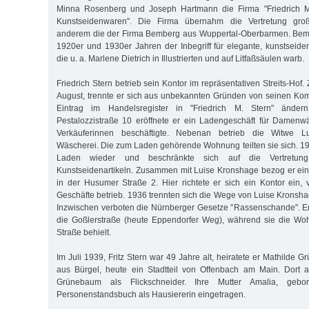
Minna Rosenberg und Joseph Hartmann die Firma "Friedrich 
Kunstseidenwaren". Die Firma übernahm die Vertretung großer
anderem die der Firma Bemberg aus Wuppertal-Oberbarmen. Bem
1920er und 1930er Jahren der Inbegriff für elegante, kunstseid
die u. a. Marlene Dietrich in Illustrierten und auf Litfaßsäulen warb.
Friedrich Stern betrieb sein Kontor im repräsentativen Streits-Hof.
August, trennte er sich aus unbekannten Gründen von seinen Ko
Eintrag im Handelsregister in "Friedrich M. Stern" änder
Pestalozzistraße 10 eröffnete er ein Ladengeschäft für Damenw
Verkäuferinnen beschäftigte. Nebenan betrieb die Witwe L
Wäscherei. Die zum Laden gehörende Wohnung teilten sie sich. 19
Laden wieder und beschränkte sich auf die Vertretu
Kunstseidenartikeln. Zusammen mit Luise Kronshage bezog er e
in der Husumer Straße 2. Hier richtete er sich ein Kontor ein
Geschäfte betrieb. 1936 trennten sich die Wege von Luise Kronsha
Inzwischen verboten die Nürnberger Gesetze "Rassenschande". Er
die Goßlerstraße (heute Eppendorfer Weg), während sie die W
Straße behielt.
Im Juli 1939, Fritz Stern war 49 Jahre alt, heiratete er Mathilde
aus Bürgel, heute ein Stadtteil von Offenbach am Main. Dort ar
Grünebaum als Flickschneider. Ihre Mutter Amalia, geb
Personenstandsbuch als Hausiererin eingetragen.