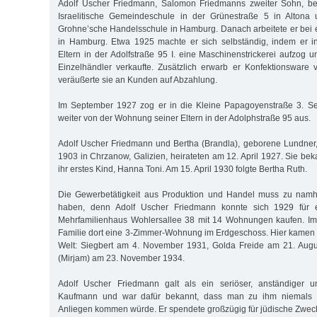
Adolf Uscher Friedmann, Salomon Friedmanns zweiter Sohn, be
Israelitische Gemeindeschule in der Grünestraße 5 in Altona
Grohne’sche Handelsschule in Hamburg. Danach arbeitete er bei 
in Hamburg. Etwa 1925 machte er sich selbständig, indem er 
Eltern in der Adolfstraße 95 I. eine Maschinenstrickerei aufzog 
Einzelhändler verkaufte. Zusätzlich erwarb er Konfektionsware
veräußerte sie an Kunden auf Abzahlung.
Im September 1927 zog er in die Kleine Papagoyenstraße 3. Sei
weiter von der Wohnung seiner Eltern in der Adolphstraße 95 aus.
Adolf Uscher Friedmann und Bertha (Brandla), geborene Lundner
1903 in Chrzanow, Galizien, heirateten am 12. April 1927. Sie be
ihr erstes Kind, Hanna Toni. Am 15. April 1930 folgte Bertha Ruth.
Die Gewerbetätigkeit aus Produktion und Handel muss zu namha
haben, denn Adolf Uscher Friedmann konnte sich 1929 für
Mehrfamilienhaus Wohlersallee 38 mit 14 Wohnungen kaufen. I
Familie dort eine 3-Zimmer-Wohnung im Erdgeschoss. Hier kamen w
Welt: Siegbert am 4. November 1931, Golda Freide am 21. Aug
(Mirjam) am 23. November 1934.
Adolf Uscher Friedmann galt als ein seriöser, anständiger un
Kaufmann und war dafür bekannt, dass man zu ihm niemals 
Anliegen kommen würde. Er spendete großzügig für jüdische Zwec