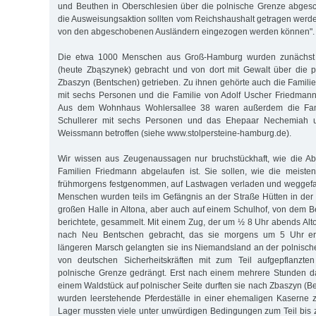
und Beuthen in Oberschlesien über die polnische Grenze abgesc
die Ausweisungsaktion sollten vom Reichshaushalt getragen werden
von den abgeschobenen Ausländern eingezogen werden können".
Die etwa 1000 Menschen aus Groß-Hamburg wurden zunächst
(heute Zbąszynek) gebracht und von dort mit Gewalt über die 
Zbaszyn (Bentschen) getrieben. Zu ihnen gehörte auch die Famili
mit sechs Personen und die Familie von Adolf Uscher Friedmann
Aus dem Wohnhaus Wohlersallee 38 waren außerdem die Fami
Schullerer mit sechs Personen und das Ehepaar Nechemiah 
Weissmann betroffen (siehe www.stolpersteine-hamburg.de).
Wir wissen aus Zeugenaussagen nur bruchstückhaft, wie die A
Familien Friedmann abgelaufen ist. Sie sollen, wie die meiste
frühmorgens festgenommen, auf Lastwagen verladen und weggefa
Menschen wurden teils im Gefängnis an der Straße Hütten in der N
großen Halle in Altona, aber auch auf einem Schulhof, von dem Be
berichtete, gesammelt. Mit einem Zug, der um ½ 8 Uhr abends Alto
nach Neu Bentschen gebracht, das sie morgens um 5 Uhr er
längeren Marsch gelangten sie ins Niemandsland an der polnisc
von deutschen Sicherheitskräften mit zum Teil aufgepflanzte
polnische Grenze gedrängt. Erst nach einem mehrere Stunden da
einem Waldstück auf polnischer Seite durften sie nach Zbaszyn (B
wurden leerstehende Pferdeställe in einer ehemaligen Kaserne 
Lager mussten viele unter unwürdigen Bedingungen zum Teil bi