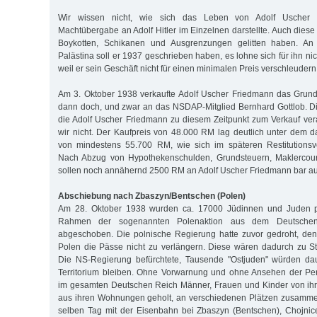
Wir wissen nicht, wie sich das Leben von Adolf Uscher
Machtübergabe an Adolf Hitler im Einzelnen darstellte. Auch diese
Boykotten, Schikanen und Ausgrenzungen gelitten haben. An
Palästina soll er 1937 geschrieben haben, es lohne sich für ihn ni
weil er sein Geschäft nicht für einen minimalen Preis verschleudern
Am 3. Oktober 1938 verkaufte Adolf Uscher Friedmann das Grund
dann doch, und zwar an das NSDAP-Mitglied Bernhard Gottlob. 
die Adolf Uscher Friedmann zu diesem Zeitpunkt zum Verkauf ve
wir nicht. Der Kaufpreis von 48.000 RM lag deutlich unter dem 
von mindestens 55.700 RM, wie sich im späteren Restitutionsve
Nach Abzug von Hypothekenschulden, Grundsteuern, Maklercour
sollen noch annähernd 2500 RM an Adolf Uscher Friedmann bar au
Abschiebung nach Zbaszyn/Bentschen (Polen)
Am 28. Oktober 1938 wurden ca. 17000 Jüdinnen und Juden po
Rahmen der sogenannten Polenaktion aus dem Deutsche
abgeschoben. Die polnische Regierung hatte zuvor gedroht, de
Polen die Pässe nicht zu verlängern. Diese wären dadurch zu S
Die NS-Regierung befürchtete, Tausende "Ostjuden" würden da
Territorium bleiben. Ohne Vorwarnung und ohne Ansehen der Pe
im gesamten Deutschen Reich Männer, Frauen und Kinder von ihr
aus ihren Wohnungen geholt, an verschiedenen Plätzen zusamm
selben Tag mit der Eisenbahn bei Zbaszyn (Bentschen), Chojnic