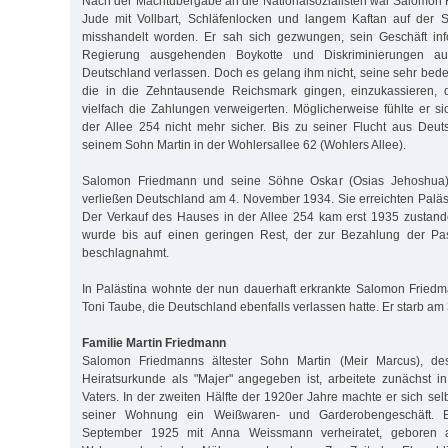
Nach der Machtübergabe an die Nationalsozialisten war Salomon
Jude mit Vollbart, Schläfenlocken und langem Kaftan auf der S
misshandelt worden. Er sah sich gezwungen, sein Geschäft in
Regierung ausgehenden Boykotte und Diskriminierungen au
Deutschland verlassen. Doch es gelang ihm nicht, seine sehr be
die in die Zehntausende Reichsmark gingen, einzukassieren, 
vielfach die Zahlungen verweigerten. Möglicherweise fühlte er s
der Allee 254 nicht mehr sicher. Bis zu seiner Flucht aus Deu
seinem Sohn Martin in der Wohlersallee 62 (Wohlers Allee).
Salomon Friedmann und seine Söhne Oskar (Osias Jehoshua)
verließen Deutschland am 4. November 1934. Sie erreichten Palä
Der Verkauf des Hauses in der Allee 254 kam erst 1935 zustan
wurde bis auf einen geringen Rest, der zur Bezahlung der Pa
beschlagnahmt.
In Palästina wohnte der nun dauerhaft erkrankte Salomon Friedm
Toni Taube, die Deutschland ebenfalls verlassen hatte. Er starb am 
Familie Martin Friedmann
Salomon Friedmanns ältester Sohn Martin (Meir Marcus), d
Heiratsurkunde als "Majer" angegeben ist, arbeitete zunächst 
Vaters. In der zweiten Hälfte der 1920er Jahre machte er sich sel
seiner Wohnung ein Weißwaren- und Garderobengeschäft. 
September 1925 mit Anna Weissmann verheiratet, geboren