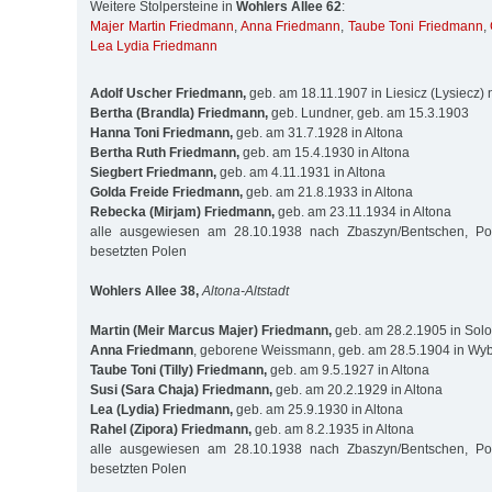
Weitere Stolpersteine in
Wohlers Allee 62
:
Majer Martin Friedmann
,
Anna Friedmann
,
Taube Toni Friedmann
,
Lea Lydia Friedmann
Adolf Uscher Friedmann,
geb. am 18.11.1907 in Liesicz (Lysiecz)
Bertha (Brandla) Friedmann,
geb. Lundner, geb. am 15.3.1903
Hanna Toni Friedmann,
geb. am 31.7.1928 in Altona
Bertha Ruth Friedmann,
geb. am 15.4.1930 in Altona
Siegbert Friedmann,
geb. am 4.11.1931 in Altona
Golda Freide Friedmann,
geb. am 21.8.1933 in Altona
Rebecka (Mirjam) Friedmann,
geb. am 23.11.1934 in Altona
alle ausgewiesen am 28.10.1938 nach Zbaszyn/Bentschen, Po
besetzten Polen
Wohlers Allee 38,
Altona-Altstadt
Martin (Meir Marcus Majer) Friedmann,
geb. am 28.2.1905 in Solo
Anna Friedmann
, geborene Weissmann, geb. am 28.5.1904 in Wyb
Taube Toni (Tilly) Friedmann,
geb. am 9.5.1927 in Altona
Susi (Sara Chaja) Friedmann,
geb. am 20.2.1929 in Altona
Lea (Lydia) Friedmann,
geb. am 25.9.1930 in Altona
Rahel (Zipora) Friedmann,
geb. am 8.2.1935 in Altona
alle ausgewiesen am 28.10.1938 nach Zbaszyn/Bentschen, Po
besetzten Polen