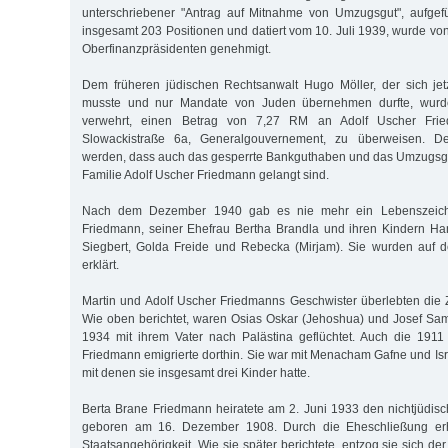
unterschriebener "Antrag auf Mitnahme von Umzugsgut", aufgefü
insgesamt 203 Positionen und datiert vom 10. Juli 1939, wurde vo
Oberfinanzpräsidenten genehmigt.
Dem früheren jüdischen Rechtsanwalt Hugo Möller, der sich jet
musste und nur Mandate von Juden übernehmen durfte, wur
verwehrt, einen Betrag von 7,27 RM an Adolf Uscher Fri
Slowackistraße 6a, Generalgouvernement, zu überweisen. D
werden, dass auch das gesperrte Bankguthaben und das Umzugsgut
Familie Adolf Uscher Friedmann gelangt sind.
Nach dem Dezember 1940 gab es nie mehr ein Lebenszeich
Friedmann, seiner Ehefrau Bertha Brandla und ihren Kindern Ha
Siegbert, Golda Freide und Rebecka (Mirjam). Sie wurden auf d
erklärt.
Martin und Adolf Uscher Friedmanns Geschwister überlebten die Z
Wie oben berichtet, waren Osias Oskar (Jehoshua) und Josef Sa
1934 mit ihrem Vater nach Palästina geflüchtet. Auch die 191
Friedmann emigrierte dorthin. Sie war mit Menacham Gafne und Isra
mit denen sie insgesamt drei Kinder hatte.
Berta Brane Friedmann heiratete am 2. Juni 1933 den nichtjüdis
geboren am 16. Dezember 1908. Durch die Eheschließung erhi
Staatsangehörigkeit. Wie sie später berichtete, entzog sie sich der