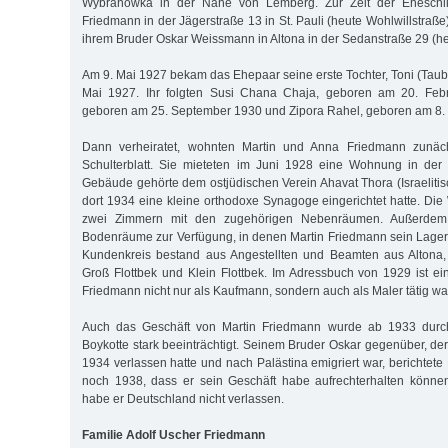
Wybranowka in der Nähe von Lemberg. Zur Zeit der Eheschl
Friedmann in der Jägerstraße 13 in St. Pauli (heute Wohlwillstra
ihrem Bruder Oskar Weissmann in Altona in der Sedanstraße 29 (h
Am 9. Mai 1927 bekam das Ehepaar seine erste Tochter, Toni (Taube
Mai 1927. Ihr folgten Susi Chana Chaja, geboren am 20. Febr
geboren am 25. September 1930 und Zipora Rahel, geboren am 8.
Dann verheiratet, wohnten Martin und Anna Friedmann zunäc
Schulterblatt. Sie mieteten im Juni 1928 eine Wohnung in der
Gebäude gehörte dem ostjüdischen Verein Ahavat Thora (Israelitis
dort 1934 eine kleine orthodoxe Synagoge eingerichtet hatte. D
zwei Zimmern mit den zugehörigen Nebenräumen. Außerdem
Bodenräume zur Verfügung, in denen Martin Friedmann sein Lager e
Kundenkreis bestand aus Angestellten und Beamten aus Altona, 
Groß Flottbek und Klein Flottbek. Im Adressbuch von 1929 ist ei
Friedmann nicht nur als Kaufmann, sondern auch als Maler tätig wa
Auch das Geschäft von Martin Friedmann wurde ab 1933 durch
Boykotte stark beeinträchtigt. Seinem Bruder Oskar gegenüber, de
1934 verlassen hatte und nach Palästina emigriert war, berichtet
noch 1938, dass er sein Geschäft habe aufrechterhalten könn
habe er Deutschland nicht verlassen.
Familie Adolf Uscher Friedmann