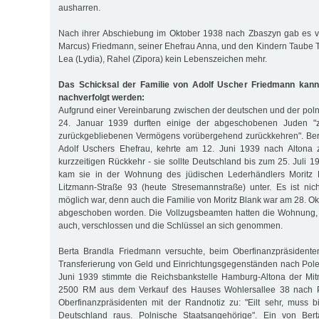
ausharren.
Nach ihrer Abschiebung im Oktober 1938 nach Zbaszyn gab es vo
Marcus) Friedmann, seiner Ehefrau Anna, und den Kindern Taube To
Lea (Lydia), Rahel (Zipora) kein Lebenszeichen mehr.
Das Schicksal der Familie von Adolf Uscher Friedmann kan
nachverfolgt werden:
Aufgrund einer Vereinbarung zwischen der deutschen und der po
24. Januar 1939 durften einige der abgeschobenen Juden "zu
zurückgebliebenen Vermögens vorübergehend zurückkehren". Ber
Adolf Uschers Ehefrau, kehrte am 12. Juni 1939 nach Altona 
kurzzeitigen Rückkehr - sie sollte Deutschland bis zum 25. Juli 
kam sie in der Wohnung des jüdischen Lederhändlers Moritz B
Litzmann-Straße 93 (heute Stresemannstraße) unter. Es ist nicht
möglich war, denn auch die Familie von Moritz Blank war am 28. O
abgeschoben worden. Die Vollzugsbeamten hatten die Wohnung, 
auch, verschlossen und die Schlüssel an sich genommen.
Berta Brandla Friedmann versuchte, beim Oberfinanzpräsident
Transferierung von Geld und Einrichtungsgegenständen nach Pole
Juni 1939 stimmte die Reichsbankstelle Hamburg-Altona der Mi
2500 RM aus dem Verkauf des Hauses Wohlersallee 38 nach 
Oberfinanzpräsidenten mit der Randnotiz zu: "Eilt sehr, muss 
Deutschland raus. Polnische Staatsangehörige". Ein von Ber