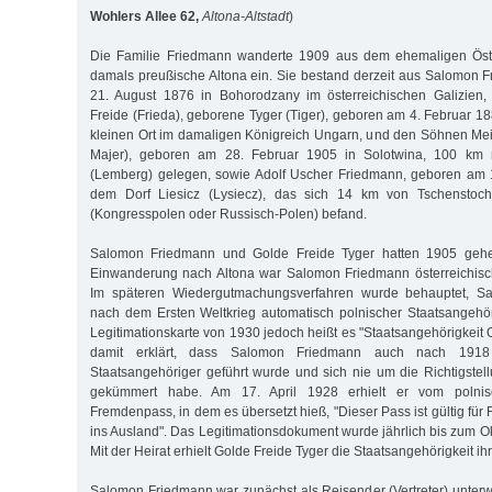
Wohlers Allee 62,
Altona-Altstadt
)
Die Familie Friedmann wanderte 1909 aus dem ehemaligen Öste
damals preußische Altona ein. Sie bestand derzeit aus Salomon
21. August 1876 in Bohorodzany im österreichischen Galizien,
Freide (Frieda), geborene Tyger (Tiger), geboren am 4. Februar 1
kleinen Ort im damaligen Königreich Ungarn, und den Söhnen Mei
Majer), geboren am 28. Februar 1905 in Solotwina, 100 km n
(Lemberg) gelegen, sowie Adolf Uscher Friedmann, geboren am
dem Dorf Liesicz (Lysiecz), das sich 14 km von Tschensto
(Kongresspolen oder Russisch-Polen) befand.
Salomon Friedmann und Golde Freide Tyger hatten 1905 geheir
Einwanderung nach Altona war Salomon Friedmann österreichisch
Im späteren Wiedergutmachungsverfahren wurde behauptet, S
nach dem Ersten Weltkrieg automatisch polnischer Staatsangehö
Legitimationskarte von 1930 jedoch heißt es "Staatsangehörigkeit 
damit erklärt, dass Salomon Friedmann auch nach 1918 a
Staatsangehöriger geführt wurde und sich nie um die Richtigstell
gekümmert habe. Am 17. April 1928 erhielt er vom polnis
Fremdenpass, in dem es übersetzt hieß, "Dieser Pass ist gültig fü
ins Ausland". Das Legitimationsdokument wurde jährlich bis zum O
Mit der Heirat erhielt Golde Freide Tyger die Staatsangehörigkeit 
Salomon Friedmann war zunächst als Reisender (Vertreter) unter