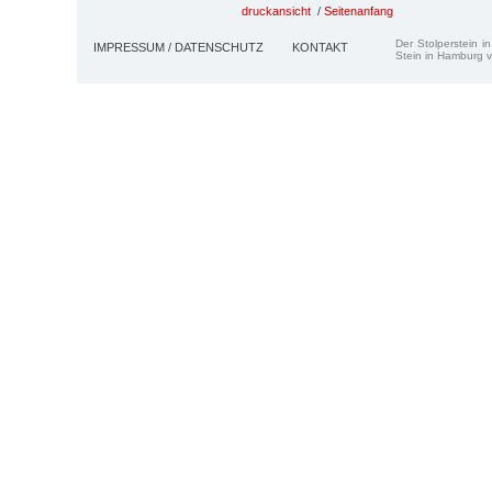
druckansicht
/
Seitenanfang
Der Stolperstein i
IMPRESSUM / DATENSCHUTZ
KONTAKT
Stein in Hamburg v