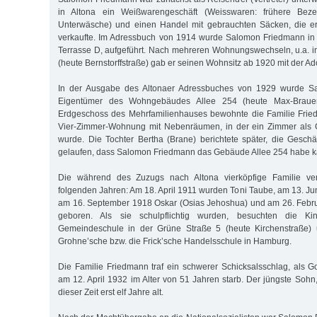
in Altona ein Weißwarengeschäft (Weisswaren: frühere Bez
Unterwäsche) und einen Handel mit gebrauchten Säcken, die e
verkaufte. Im Adressbuch von 1914 wurde Salomon Friedmann in 
Terrasse D, aufgeführt. Nach mehreren Wohnungswechseln, u.a. i
(heute Bernstorffstraße) gab er seinen Wohnsitz ab 1920 mit der Ad
In der Ausgabe des Altonaer Adressbuches von 1929 wurde S
Eigentümer des Wohngebäudes Allee 254 (heute Max-Brauer-
Erdgeschoss des Mehrfamilienhauses bewohnte die Familie Fri
Vier-Zimmer-Wohnung mit Nebenräumen, in der ein Zimmer als 
wurde. Die Tochter Bertha (Brane) berichtete später, die Geschäf
gelaufen, dass Salomon Friedmann das Gebäude Allee 254 habe k
Die während des Zuzugs nach Altona vierköpfige Familie ver
folgenden Jahren: Am 18. April 1911 wurden Toni Taube, am 13. Ju
am 16. September 1918 Oskar (Osias Jehoshua) und am 26. Febr
geboren. Als sie schulpflichtig wurden, besuchten die Kind
Gemeindeschule in der Grüne Straße 5 (heute Kirchenstraße) 
Grohne’sche bzw. die Frick’sche Handelsschule in Hamburg.
Die Familie Friedmann traf ein schwerer Schicksalsschlag, als 
am 12. April 1932 im Alter von 51 Jahren starb. Der jüngste Sohn
dieser Zeit erst elf Jahre alt.