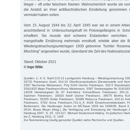
illegal – oft unter falschem Namen. Wahrscheinlich wurde sie vo
die Anstoß an ihrer antifaschistischen Einstellung genommen 
vermutet haben sollen.
Vom 15. August 1944 bis 22. April 1945 war sie in einem Arbei
anschließend in Untersuchungshaft im Polizeigefängnis in Schn
inhaftiert. Sie musste dort schwere Erdarbeiten verrichten
mangelhafte Ernährung mehrmals ernsthaft, erlebte aber die Be
Wiedergutmachungsunterlagen 1930 geborene Tochter Rosemarie
Mischling" angesehen wurde, überstand die Zeit des Nationalsozia
Stand: Oktober 2021
© Ingo Wille
Quellen: 1; 4; 5; StaH 213-13 Landgericht Hamburg – Wiedergutmachung 530
33731 Friedmann Josef, 314-15 Oberfinanzpräsident (Devisenstelle und Verm
2387 Nechemia Weissmann, FVg 5243 Uscher Friedmann, 332-5 Standesämter
526/1925 Majer Friedmann/Anna Weissmann, 5387 Sterberegister Nr. 516/193
14028 Heiratsregister Nr. 97 Karl-Heinz Kuhse/Brane Friedmann, 351-
Salomon Friedmann, 33024 Adolf Uscher Friedmann, 39075 Bertha Ku
Friedmann, 50355 Golde Friedmann, 50388 Rebecca Friedmann, 424-11 Amts
Friedmann, 6782 Anna Friedmann,741-4_K 4428 Einwohnermeldedaten Fri
Berkemann, Die Hamburger Juden im NS-Staat 1933 bis 1938/39, Band II,
2016; Beate Meyer (Hrsg.), Die Verfolgung und Ermordung der Hamburger J
Hamburg 2007, S. 25, 115-117. Michael Studemund-Halévy, Im jüdischen Hamb
bis Z, Hamburg 2011, S. 140f.
Zur Nummerierung häufig genutzter Quellen siehe Recherche und Quellen.