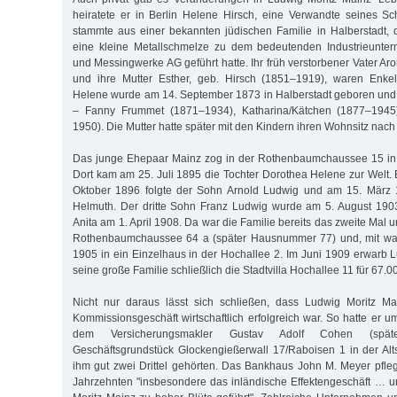
heiratete er in Berlin Helene Hirsch, eine Verwandte seines S
stammte aus einer bekannten jüdischen Familie in Halberstadt, 
eine kleine Metallschmelze zu dem bedeutenden Industrieunte
und Messingwerke AG geführt hatte. Ihr früh verstorbener Vater A
und ihre Mutter Esther, geb. Hirsch (1851–1919), waren Enke
Helene wurde am 14. September 1873 in Halberstadt geboren und 
– Fanny Frummet (1871–1934), Katharina/Kätchen (1877–194
1950). Die Mutter hatte später mit den Kindern ihren Wohnsitz nach 
Das junge Ehepaar Mainz zog in der Rothenbaumchaussee 15 in
Dort kam am 25. Juli 1895 die Tochter Dorothea Helene zur Welt. 
Oktober 1896 folgte der Sohn Arnold Ludwig und am 15. März 
Helmuth. Der dritte Sohn Franz Ludwig wurde am 5. August 1903
Anita am 1. April 1908. Da war die Familie bereits das zweite Mal
Rothenbaumchaussee 64 a (später Hausnummer 77) und, mit wac
1905 in ein Einzelhaus in der Hochallee 2. Im Juni 1909 erwarb L
seine große Familie schließlich die Stadtvilla Hochallee 11 für 67.0
Nicht nur daraus lässt sich schließen, dass Ludwig Moritz M
Kommissionsgeschäft wirtschaftlich erfolgreich war. So hatte er
dem Versicherungsmakler Gustav Adolf Cohen (spä
Geschäftsgrundstück Glockengießerwall 17/Raboisen 1 in der Al
ihm gut zwei Drittel gehörten. Das Bankhaus John M. Meyer pfl
Jahrzehnten "insbesondere das inländische Effektengeschäft … 