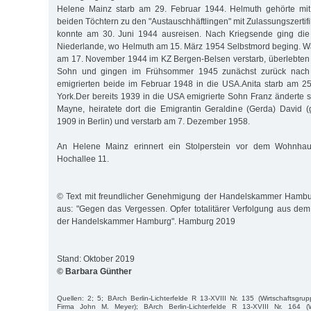
Helene Mainz starb am 29. Februar 1944. Helmuth gehörte mit
beiden Töchtern zu den "Austauschhäftlingen" mit Zulassungszertifi
konnte am 30. Juni 1944 ausreisen. Nach Kriegsende ging die 
Niederlande, wo Helmuth am 15. März 1954 Selbstmord beging. W
am 17. November 1944 im KZ Bergen-Belsen verstarb, überlebten A
Sohn und gingen im Frühsommer 1945 zunächst zurück nach 
emigrierten beide im Februar 1948 in die USA.Anita starb am 2
York.Der bereits 1939 in die USA emigrierte Sohn Franz änderte
Mayne, heiratete dort die Emigrantin Geraldine (Gerda) David 
1909 in Berlin) und verstarb am 7. Dezember 1958.
An Helene Mainz erinnert ein Stolperstein vor dem Wohnhau
Hochallee 11.
© Text mit freundlicher Genehmigung der Handelskammer Hambu
aus: "Gegen das Vergessen. Opfer totalitärer Verfolgung aus d
der Handelskammer Hamburg". Hamburg 2019
Stand: Oktober 2019
© Barbara Günther
Quellen: 2; 5; BArch Berlin-Lichterfelde R 13-XVIII Nr. 135 (Wirtschaftsgr
Firma John M. Meyer); BArch Berlin-Lichterfelde R 13-XVIII Nr. 164 (Wi