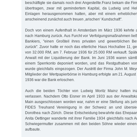
beschäftigte sie damals noch drei Angestellte.Franz bekam die Fi
übertragen, zwar mit gemindertem Kapital, da Ludwig und Hel
Einlagen herausgenommen hatten, aber mit einem erheblichen
anscheinend zunächst auch treuen ‚arischen‘ Kundschaft".
Doch von einem Aufenthalt in Amsterdam im März 1936 kehrte 
nach Hamburg zurück. Aus Furcht vor Verfolgungsmaßnahmen ließ 
Bankiers, "einen Großteil ihres privaten und gewerblichen Be
zurück". Zuvor hatte er noch das elterliche Haus Hochallee 11, g
von 32.000 RM, am 7. Februar 1936 für 25.000 RM verkauft. Späte
Anwalt mit der Liquidierung der Bank. Im Juni 1936 waren sämtl
einem Sperrkonto deponiert worden, und das Restguthaben von
wurde gleichfalls eingezogen. Der Austritt der Firma John M. Me
Mitglieder der Wertpapierbörse in Hamburg erfolgte am 21. Augus
1936 war die Bank erloschen.
Auch die beiden Töchter von Ludwig Moritz Mainz hatten in
verlassen. Nachdem Otto Eisner im April 1933 aus der Anwaltsk
Main ausgeschlossen worden war, nahm er eine Stellung als jurist
FIDES Treuhand Vereinigung in der Schweiz an und übersied
Dorothea nach Zürich. Diese Entscheidung bewahrte das Ehepaar 
Anita Oettinger wanderte mit ihrer Familie 1934 gleichfalls nach
Schwiegermutter zusammen mit den beiden Söhne wieder einen 
aufbaute.