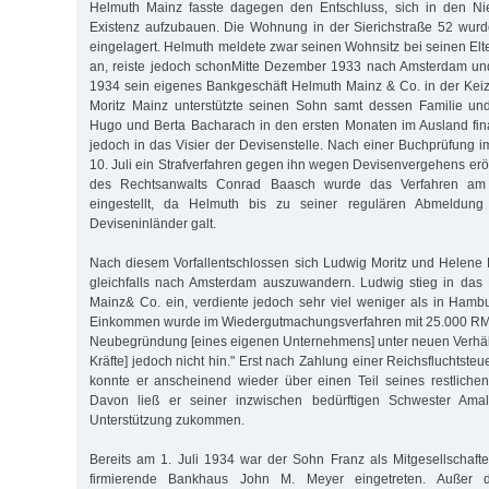
Helmuth Mainz fasste dagegen den Entschluss, sich in den Ni
Existenz aufzubauen. Die Wohnung in der Sierichstraße 52 wurd
eingelagert. Helmuth meldete zwar seinen Wohnsitz bei seinen Elt
an, reiste jedoch schonMitte Dezember 1933 nach Amsterdam und
1934 sein eigenes Bankgeschäft Helmuth Mainz & Co. in der Kei
Moritz Mainz unterstützte seinen Sohn samt dessen Familie un
Hugo und Berta Bacharach in den ersten Monaten im Ausland finan
jedoch in das Visier der Devisenstelle. Nach einer Buchprüfung 
10. Juli ein Strafverfahren gegen ihn wegen Devisenvergehens eröf
des Rechtsanwalts Conrad Baasch wurde das Verfahren a
eingestellt, da Helmuth bis zu seiner regulären Abmeldun
Deviseninländer galt.
Nach diesem Vorfallentschlossen sich Ludwig Moritz und Helene
gleichfalls nach Amsterdam auszuwandern. Ludwig stieg in das
Mainz& Co. ein, verdiente jedoch sehr viel weniger als in Ham
Einkommen wurde im Wiedergutmachungsverfahren mit 25.000 RM pr
Neubegründung [eines eigenen Unternehmens] unter neuen Verhält
Kräfte] jedoch nicht hin." Erst nach Zahlung einer Reichsfluchtst
konnte er anscheinend wieder über einen Teil seines restliche
Davon ließ er seiner inzwischen bedürftigen Schwester Amal
Unterstützung zukommen.
Bereits am 1. Juli 1934 war der Sohn Franz als Mitgesellschaf
firmierende Bankhaus John M. Meyer eingetreten. Außer 