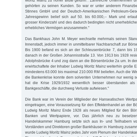
Moritz Mainz zu hoher Blüte geführt". Zahlreiche Unternehmen 
gehörten zu seinen Kunden. So war er unter anderem Finanzbe
Stinnes GmbH und der Deutsch-Amerikanischen Petroleum-Gesel
Jahresgewinn belief sich auf 50. bis 60.000,-- Mark und erlau
grosser Kinderzahl und des dadurch bedingten nicht unerhebliche
erhebliches Vermögen anzusammeln."
Das Bankhaus John M. Meyer wechselte mehrmals seinen Stand
Innenstadt, jedoch immer in unmittelbarer Nachbarschaft zur Bö
Bis 1900 befand es sich an der Schleusenbrücke 7, dann bis 
danach in der Großen Johannisstraße 13. Von 1913 bis 1928 resid
Adolphsbrücke 4 und zog dann an die Börsenbrücke 2a um. In der Z
erwirtschaftete der Inhaber Ludwig Moritz Mainz weiterhin große 
mindestens 63.000 bis maximal 210.000 RM beliefen. Auch die Wirt
die Bankenkrise konnte dem solventen Unternehmen nur wenig s
hat die Krise 1929/1932 wesentlich besser überstanden als 
Bankgeschäfte, die durchweg Verluste aufwiesen."
Die Bank war im Verein der Mitglieder der Hanseatischen Wertp
eingetragen, eine Voraussetzung für den Effektenhandel an der Bö
Ludwig Moritz Mainz Ende 1928 als neues Mitglied für den Börs
Banken und Wertpapiere, vor. Das jährlich neu zu besetz
Handelskammer Hamburg setzte sich aus In- und Teilhabern vo
Vorständen und Direktoren großer Bankhäuser in Hamburg zusam
wurde Ludwig Moritz Mainz jedes Jahr vom Plenum der Handelska