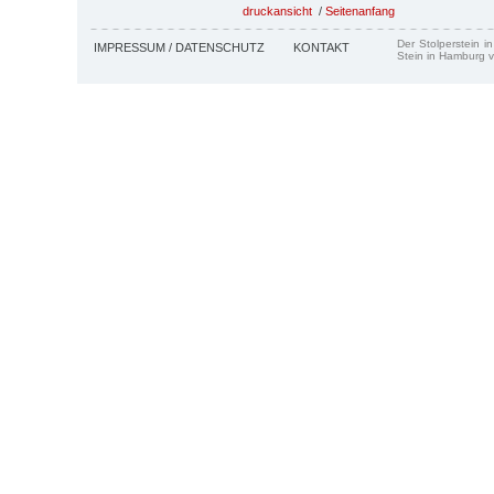
druckansicht
/
Seitenanfang
Der Stolperstein i
IMPRESSUM / DATENSCHUTZ
KONTAKT
Stein in Hamburg v