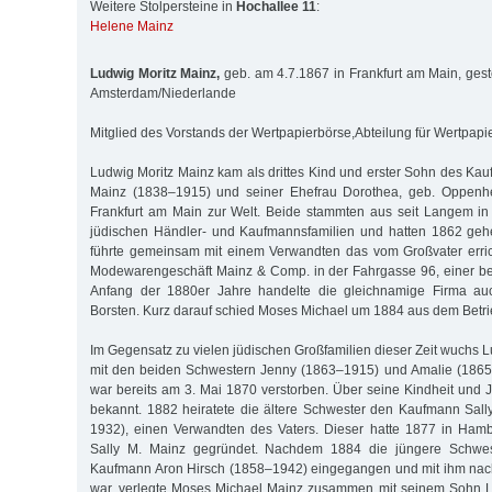
Weitere Stolpersteine in
Hochallee 11
:
Helene Mainz
Ludwig Moritz Mainz,
geb. am 4.7.1867 in Frankfurt am Main, ges
Amsterdam/Niederlande
Mitglied des Vorstands der Wertpapierbörse,Abteilung für Wertpap
Ludwig Moritz Mainz kam als drittes Kind und erster Sohn des K
Mainz (1838–1915) und seiner Ehefrau Dorothea, geb. Oppenhe
Frankfurt am Main zur Welt. Beide stammten aus seit Langem in
jüdischen Händler- und Kaufmannsfamilien und hatten 1862 gehe
führte gemeinsam mit einem Verwandten das vom Großvater erric
Modewarengeschäft Mainz & Comp. in der Fahrgasse 96, einer be
Anfang der 1880er Jahre handelte die gleichnamige Firma a
Borsten. Kurz darauf schied Moses Michael um 1884 aus dem Betri
Im Gegensatz zu vielen jüdischen Großfamilien dieser Zeit wuchs 
mit den beiden Schwestern Jenny (1863–1915) und Amalie (1865–
war bereits am 3. Mai 1870 verstorben. Über seine Kindheit und J
bekannt. 1882 heiratete die ältere Schwester den Kaufmann Sal
1932), einen Verwandten des Vaters. Dieser hatte 1877 in Ham
Sally M. Mainz gegründet. Nachdem 1884 die jüngere Schwe
Kaufmann Aron Hirsch (1858–1942) eingegangen und mit ihm nac
war, verlegte Moses Michael Mainz zusammen mit seinem Sohn 