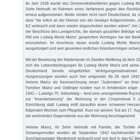
Im Jahr 1938 wurde das Devisenstrafverfahren gegen Ludwig Mo
Sohn Helmuth im Rahmen eines Verfahrens gegen den Rechts
erneut aufgenommen. Beide reisten nicht nach Deutschland, da s
dass "sie sofort an der Grenze von der Gestapo festgenommen, z
KZ verbracht und dann wieder abgeschoben worden wären". Am 2
der Beschluss des Landgerichts, die damals gezahlten Beträge vo
RM von Ludwig Moritz Mainz‘ gesperrtem Vermögen bei der Ban
einzuziehen. Im Anschluss daran wurde Ludwig Moritz Main
ausgebürgert und sein gesamtes restliches Inlandvermögen sicherge
Mit der Besetzung der Niederlande im Zweiten Weltkrieg ab dem 1
sich die Lebensbedingungen für Ludwig Moritz Mainz und seine 
Deutschland bereits eingeführten Verfolgungsmaßnahme
Ausgrenzungen wurden auch hier umgesetzt. Ab 29. April 194
Helene Mainz als Kennzeichnung einen "Judenstern" an ihrer 
Familien Mainz und Oettinger rückten nun in Amsterdam enger
1942 – Ludwigs 75. Geburtstag – fand eine unangemeldete Razzia 
zur "Inventarisierung" der Wohnung in der Chopinstraat 5
Einrichtung statt. Ludwig erlitt daraufhin einen schweren Herza
folgenden Wochen zum Pflegefall. Kurz vor seinem Tod am 17. A
die wertvollsten Gegenstände aus der Wohnung beschlagnahmt.
Helene Mainz, ihr Sohn Helmuth mit Familie, die Tochter A
Schwiegermutter wurden ab September 1942 nacheinander in
Durchgangslager Westerbork verbracht und von dort in das KZ Ber