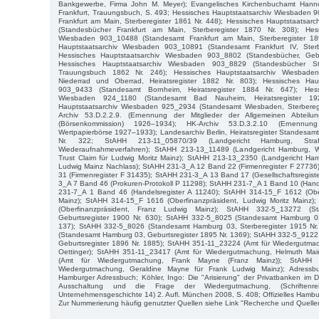
Bankgewerbe, Firma John M. Meyer); Evangelisches Kirchenbuchamt Hanno
Frankfurt, Trauungsbuch, S. 493; Hessisches Hauptstaatsarchiv Wiesbaden
Frankfurt am Main, Sterberegister 1861 Nr. 448); Hessisches Hauptstaatsa
(Standesbücher Frankfurt am Main, Sterberegister 1870 Nr. 308); Hess
Wiesbaden 903_10488 (Standesamt Frankfurt am Main, Sterberegister 18
Hauptstaatsarchiv Wiesbaden 903_10891 (Standesamt Frankfurt IV, Sterb
Hessisches Hauptstaatsarchiv Wiesbaden 903_8802 (Standesbücher, Geb
Hessisches Hauptstaatsarchiv Wiesbaden 903_8829 (Standesbücher S
Trauungsbuch 1862 Nr. 246); Hessisches Hauptstaatsarchiv Wiesbad
Niederrad und Oberrad, Heiratsregister 1882 Nr. 803); Hessisches Hau
903_9433 (Standesamt Bornheim, Heiratsregister 1884 Nr. 647); Hessi
Wiesbaden 924_1180 (Standesamt Bad Nauheim, Heiratsregister 19
Hauptstaatsarchiv Wiesbaden 925_2934 (Standesamt Wiesbaden, Sterberegi
Archiv 53.D.2.2.9. (Ernennung der Mitglieder der Allgemeinen Abteil
(Börsenkommission) 1926–1934); HK-Archiv 53.D.3.2.10 (Ernennu
Wertpapierbörse 1927–1933); Landesarchiv Berlin, Heiratsregister Standesamt 
Nr. 322; StAHH 213-11_05870/39 (Landgericht Hamburg, Stra
Wiederaufnahmeverfahren); StAHH 213-13_11489 (Landgericht Hamburg, 
Trust Claim für Ludwig Moritz Mainz); StAHH 213-13_2350 (Landgericht H
Ludwig Mainz Nachlass); StAHH 231-3_A 12 Band 22 (Firmenregister F 2773
31 (Firmenregister F 31435); StAHH 231-3_A 13 Band 17 (Gesellschaftsregist
3_A 7 Band 46 (Prokuren-Protokoll P 11298); StAHH 231-7_A 1 Band 10 (Hand
231-7_A 1 Band 46 (Handelsregister A 11240); StAHH 314-15_F 1612 (Ober
Mainz); StAHH 314-15_F 1616 (Oberfinanzpräsident, Ludwig Moritz Mainz
(Oberfinanzpräsident, Franz Ludwig Mainz); StAHH 332-5_13272 (
Geburtsregister 1900 Nr. 630); StAHH 332-5_8025 (Standesamt Hamburg 03
137); StAHH 332-5_8026 (Standesamt Hamburg 03, Sterberegister 1915 Nr
(Standesamt Hamburg 03, Geburtsregister 1895 Nr. 1369); StAHH 332-5_912
Geburtsregister 1896 Nr. 1885); StAHH 351-11_23224 (Amt für Wiedergutmac
Oettinger); StAHH 351-11_23417 (Amt für Wiedergutmachung, Helmuth Ma
(Amt für Wiedergutmachung, Frank Mayne (Franz Mainz)); StAHH 
Wiedergutmachung, Geraldine Mayne für Frank Ludwig Mainz); Adressbu
Hamburger Adressbuch; Köhler, Ingo: Die "Arisierung" der Privatbanken im D
Ausschaltung und die Frage der Wiedergutmachung, (Schriftenrei
Unternehmensgeschichte 14) 2. Aufl. München 2008, S. 408; Offizielles Hamb
Zur Nummerierung häufig genutzter Quellen siehe Link "Recherche und Quelle