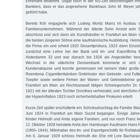
Ehrenamt bestimmt. Sogar noch in der NS-Zeit bescheinigten i
Bankiers, dass er das angesehene Bankhaus John M. Meyer jah
geführt habe.
Bereits früh engagierte sich Ludwig Moritz Mainz im Ausbau 
Familienunternehmen. Während der älteste Sohn Arnold sein S
abschloss und sich dann als Kunsthändler in Frankfurt am Main ni
die beiden jüngeren Söhne eine kaufmännische Ausbildung. Helmu
die Firma ein und erhielt 1920 Gesamtprokura, 1923 dann Einze
zunächst eine Lehre bei der Bank und Im- und Exportfirma
Alsterdamm 33 und war danach bis 1926 als Angestellter besc
Wechsel in die väterliche Devisenbank kümmerte er sich 
Kundenakquise und konnte gemeinsam mit seinem Vater große
Reemtsma Cigarettenfabriken GmbHoder den Getreide- und Futterm
Toepfer sowie weitere Firmen der Waren- und Getreidebörse g
Frankfurt am Main als Rechtsanwalt tätigen Schwiegersohn Dr. Ot
1921 mit der ältesten Tochter Dorothea verheiratet, und demSohn 
der Hyperinflation 1923 noch sicherheitshalber Prokuren erteilt.
Kurze Zeit später erschütterte ein Schicksalsschlag die Familie Mai
Juni 1924 in Frankfurt am Main Suizid begangen. Einige Jahre
Kinder Helmuth und Anita eigene Familien, und nur noch Franz le
12. Oktober 1928 heiratete Anita den Hamburger Kaufmann Hans No
(1900–1944), Mitinhaber des Im- und Exportgeschäfts für Rohtabak
Am 6. Januar 1929 schloss Helmuth die Ehe mit Lore Bacharac