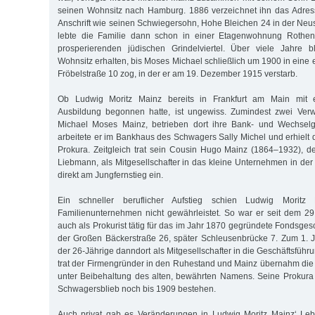
seinen Wohnsitz nach Hamburg. 1886 verzeichnet ihn das Adres
Anschrift wie seinen Schwiegersohn, Hohe Bleichen 24 in der Neus
lebte die Familie dann schon in einer Etagenwohnung Roth
prosperierenden jüdischen Grindelviertel. Über viele Jahre 
Wohnsitz erhalten, bis Moses Michael schließlich um 1900 in eine
Fröbelstraße 10 zog, in der er am 19. Dezember 1915 verstarb.
Ob Ludwig Moritz Mainz bereits in Frankfurt am Main mit 
Ausbildung begonnen hatte, ist ungewiss. Zumindest zwei Ver
Michael Moses Mainz, betrieben dort ihre Bank- und Wechselg
arbeitete er im Bankhaus des Schwagers Sally Michel und erhielt 
Prokura. Zeitgleich trat sein Cousin Hugo Mainz (1864–1932), 
Liebmann, als Mitgesellschafter in das kleine Unternehmen in de
direkt am Jungfernstieg ein.
Ein schneller beruflicher Aufstieg schien Ludwig Moritz 
Familienunternehmen nicht gewährleistet. So war er seit dem 29
auch als Prokurist tätig für das im Jahr 1870 gegründete Fondsge
der Großen Bäckerstraße 26, später Schleusenbrücke 7. Zum 1. 
der 26-Jährige danndort als Mitgesellschafter in die Geschäftsführu
trat der Firmengründer in den Ruhestand und Mainz übernahm die 
unter Beibehaltung des alten, bewährten Namens. Seine Prokura
Schwagersblieb noch bis 1909 bestehen.
Auch privat gab es Veränderungen in Ludwig Moritz Mainz‘ Le