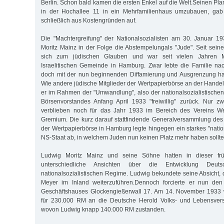
Berlin. Schon bald kamen die ersten Enkel auf die Welt.Seinen Pl
in der Hochallee 11 in ein Mehrfamilienhaus umzubauen, gab
schließlich aus Kostengründen auf.
Die "Machtergreifung" der Nationalsozialisten am 30. Januar 1
Moritz Mainz in der Folge die Abstempelungals "Jude". Seit seine
sich zum jüdischen Glauben und war seit vielen Jahren Mi
Israelitischen Gemeinde in Hamburg. Zwar lebte die Familie na
doch mit der nun beginnenden Diffamierung und Ausgrenzung hat
Wie andere jüdische Mitglieder der Wertpapierbörse an der Hand
er im Rahmen der "Umwandlung", also der nationalsozialistischen
Börsenvorstandes Anfang April 1933 "freiwillig" zurück. Nur zw
verblieben noch für das Jahr 1933 im Bereich des Vereins We
Gremium. Die kurz darauf stattfindende Generalversammlung des 
der Wertpapierbörse in Hamburg legte hingegen ein starkes "nati
NS-Staat ab, in welchem Juden nun keinen Platz mehr haben sollte
Ludwig Moritz Mainz und seine Söhne hatten in dieser fr
unterschiedliche Ansichten über die Entwicklung Deut
nationalsozialistischen Regime. Ludwig bekundete seine Absicht
Meyer im Inland weiterzuführen.Dennoch forcierte er nun den
Geschäftshauses Glockengießerwall 17. Am 14. November 1933 
für 230.000 RM an die Deutsche Herold Volks- und Lebensvers
wovon Ludwig knapp 140.000 RM zustanden.