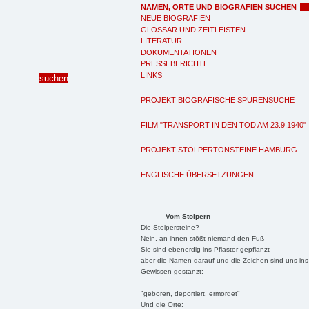
NAMEN, ORTE UND BIOGRAFIEN SUCHEN
NEUE BIOGRAFIEN
GLOSSAR UND ZEITLEISTEN
LITERATUR
DOKUMENTATIONEN
PRESSEBERICHTE
LINKS
PROJEKT BIOGRAFISCHE SPURENSUCHE
FILM "TRANSPORT IN DEN TOD AM 23.9.1940"
PROJEKT STOLPERTONSTEINE HAMBURG
ENGLISCHE ÜBERSETZUNGEN
Vom Stolpern
Die Stolpersteine?
Nein, an ihnen stößt niemand den Fuß
Sie sind ebenerdig ins Pflaster gepflanzt
aber die Namen darauf und die Zeichen sind uns ins
Gewissen gestanzt:
"geboren, deportiert, ermordet"
Und die Orte: