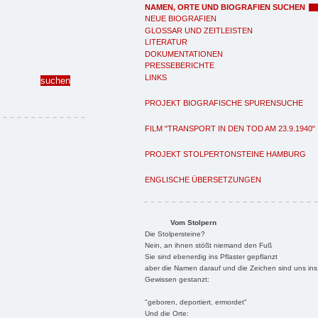
NAMEN, ORTE UND BIOGRAFIEN SUCHEN
NEUE BIOGRAFIEN
GLOSSAR UND ZEITLEISTEN
LITERATUR
DOKUMENTATIONEN
PRESSEBERICHTE
LINKS
PROJEKT BIOGRAFISCHE SPURENSUCHE
FILM "TRANSPORT IN DEN TOD AM 23.9.1940"
PROJEKT STOLPERTONSTEINE HAMBURG
ENGLISCHE ÜBERSETZUNGEN
Vom Stolpern
Die Stolpersteine?
Nein, an ihnen stößt niemand den Fuß
Sie sind ebenerdig ins Pflaster gepflanzt
aber die Namen darauf und die Zeichen sind uns ins
Gewissen gestanzt:
"geboren, deportiert, ermordet"
Und die Orte: