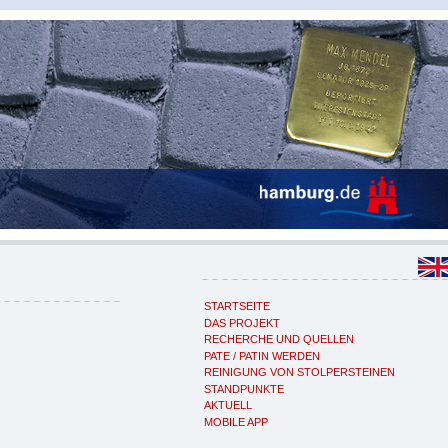
STARTSEITE
DAS PROJEKT
RECHERCHE UND QUELLEN
PATE / PATIN WERDEN
REINIGUNG VON STOLPERSTEINEN
STANDPUNKTE
AKTUELL
MOBILE APP