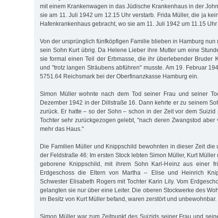
mit einem Krankenwagen in das Jüdische Krankenhaus in der John
sie am 11. Juli 1942 um 12.15 Uhr verstarb. Frida Müller, die ja ke
Hafenkrankenhaus gebracht, wo sie am 11. Juli 1942 um 11.15 Uhr 
Von der ursprünglich fünfköpfigen Familie blieben in Hamburg nun
sein Sohn Kurt übrig. Da Helene Lieber ihre Mutter um eine Stunde 
sie formal einen Teil der Erbmasse, die ihr überlebender Bruder K
und "trotz langen Sträubens abführen" musste. Am 19. Februar 194
5751.64 Reichsmark bei der Oberfinanzkasse Hamburg ein.
Simon Müller wohnte nach dem Tod seiner Frau und seiner Toc
Dezember 1942 in der Dillstraße 16. Dann kehrte er zu seinem Soh
zurück. Er hatte – so der Sohn – schon in der Zeit vor dem Suizid
Tochter sehr zurückgezogen gelebt, "nach deren Zwangstod aber ve
mehr das Haus."
Die Familien Müller und Knippschild bewohnten in dieser Zeit die
der Feldstraße 46: Im ersten Stock lebten Simon Müller, Kurt Müller
geborene Knippschild, mit ihrem Sohn Karl-Heinz aus einer f
Erdgeschoss die Eltern von Martha – Elise und Heinrich Knip
Schwester Elisabeth Rogers mit Tochter Karin Lily. Vom Erdgescho
gelangten sie nur über eine Leiter. Die oberen Stockwerke des Wo
im Besitz von Kurt Müller befand, waren zerstört und unbewohnbar.
Simon Müller war zum Zeitpunkt des Suizids seiner Frau und seine