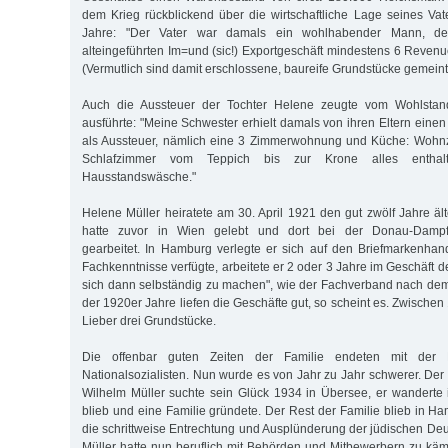
dem Krieg rückblickend über die wirtschaftliche Lage seines Va
Jahre: "Der Vater war damals ein wohlhabender Mann, de
alteingeführten Im=und (sic!) Exportgeschäft mindestens 6 Reven
(Vermutlich sind damit erschlossene, baureife Grundstücke gemeint
Auch die Aussteuer der Tochter Helene zeugte vom Wohlstand
ausführte: "Meine Schwester erhielt damals von ihren Eltern eine
als Aussteuer, nämlich eine 3 Zimmerwohnung und Küche: Wohn
Schlafzimmer vom Teppich bis zur Krone alles enthalte
Hausstandswäsche."
Helene Müller heiratete am 30. April 1921 den gut zwölf Jahre äl
hatte zuvor in Wien gelebt und dort bei der Donau-Dampfschi
gearbeitet. In Hamburg verlegte er sich auf den Briefmarkenhan
Fachkenntnisse verfügte, arbeitete er 2 oder 3 Jahre im Geschäft
sich dann selbständig zu machen", wie der Fachverband nach dem K
der 1920er Jahre liefen die Geschäfte gut, so scheint es. Zwisch
Lieber drei Grundstücke.
Die offenbar guten Zeiten der Familie endeten mit der
Nationalsozialisten. Nun wurde es von Jahr zu Jahr schwerer. Der 
Wilhelm Müller suchte sein Glück 1934 in Übersee, er wanderte
blieb und eine Familie gründete. Der Rest der Familie blieb in H
die schrittweise Entrechtung und Ausplünderung der jüdischen De
Müller hatte nun beruflich mit Behörden und Mitbewerbern zu kä