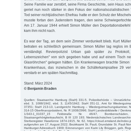
Seine Familie war zerstört, seine Firma Geschichte, sein Haus sc
geriet nun noch stärker in den Fokus der nationalsozialistischen
Tod seiner nichtjüdischen Ehefrau hatte er den Schutz der Mischehe
musste fortan den Judenstern tragen, den seine Schwiegertochte
Am 17. Januar 1944 erhielt Simon Müller den Deportationsbefehl 
kam ihm nicht nach.
Es war der Tag, an dem sein Zimmer verdunkelt blieb. Kurt Mülle
betraten es schließlich gemeinsam. Simon Müller lag reglos im B
verständigt. Revierpolizist Urban gab später zu Protokol
Lebenszeichen" von sich gegeben habe und auf einem Tisch ne
Glasröhrchen" gelegen hätten. Ein Krankenwagen brachte Simon 
Krankenhaus, das inzwischen in die Schäferkampsallee 29 ver
verstarb er am späten Nachmittag.
Stand: März 2024
© Benjamin Braden
Quellen: Staatsarchiv Hamburg (StaH) 331-5, Polizeibehörde – Unnatürliche
ebd. 3, 1088/1942, ebd. 3, 1145/1942; StaH 351-11, Amt für Wiedergutma
37351; StaH 213-13, Landgericht Hamburg – Wiedergutmachungskammer, Nr
314-15 Oberfinanzpräsident, Nr. R 1938/2996; StaH Landesbildstelle / Denkmal
1/343-1_01037_15 Feldstraße Nr. 46/47, Bombenschäden,
Staatsangehörigkeitsaufsicht, B III 120 193; Niedersächsisches Landesarchiv
Sterberegister Haselünne 1874-1915, Nr. 62, https://cloud.emsland.de/ind
aufgerufen am 17. August 2022; Bezirksamt St. Pauli, Grundakte St. Pauli Nord,
Hamburger Adressbuch 1909; Erinnerungen von Karin Lily Brüggen, geb. Roger