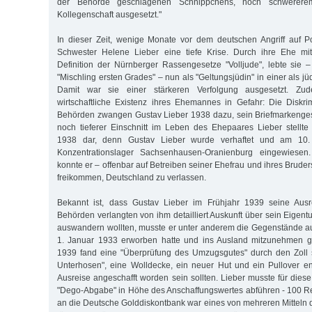
der Behörde geschlagenen Schnippchens, noch schwerere
Kollegenschaft ausgesetzt."
In dieser Zeit, wenige Monate vor dem deutschen Angriff auf P
Schwester Helene Lieber eine tiefe Krise. Durch ihre Ehe mi
Definition der Nürnberger Rassengesetze "Volljude", lebte sie 
"Mischling ersten Grades" – nun als "Geltungsjüdin" in einer als jü
Damit war sie einer stärkeren Verfolgung ausgesetzt. Zu
wirtschaftliche Existenz ihres Ehemannes in Gefahr: Die Diskr
Behörden zwangen Gustav Lieber 1938 dazu, sein Briefmarkenges
noch tieferer Einschnitt im Leben des Ehepaares Lieber stell
1938 dar, denn Gustav Lieber wurde verhaftet und am 10
Konzentrationslager Sachsenhausen-Oranienburg eingewiese
konnte er – offenbar auf Betreiben seiner Ehefrau und ihres Bruders
freikommen, Deutschland zu verlassen.
Bekannt ist, dass Gustav Lieber im Frühjahr 1939 seine Ausre
Behörden verlangten von ihm detailliert Auskunft über sein Eigent
auswandern wollten, musste er unter anderem die Gegenstände aufl
1. Januar 1933 erworben hatte und ins Ausland mitzunehmen g
1939 fand eine "Überprüfung des Umzugsgutes" durch den Zoll s
Unterhosen", eine Wolldecke, ein neuer Hut und ein Pullover ent
Ausreise angeschafft worden sein sollten. Lieber musste für dies
"Dego-Abgabe" in Höhe des Anschaffungswertes abführen - 100 R
an die Deutsche Golddiskontbank war eines von mehreren Mitteln d