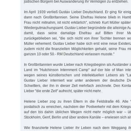
jüdischen Bürgern bei Auswanderung ihr Vermögen zu entziehen.
Im April 1939 verließ Gustav Lieber Deutschland. Er ging für ein
dann nach Großbritannien. Seine Ehefrau Helene blieb in Ham
Frau nicht mitnahm, ist nicht erklärlich", schrieb Kurt Müller spät
Wiedergutmachungsamt. Gustav Lieber begründete die alleinige A
damit, dass seine damalige Ehefrau auf Bitten ihrer Mu
zurückgeblieben sei, "die sich nicht von ihrer Tochter trennen woll
Müller vehement. Gustav Lieber habe sich erst eine neue Existe
zudem nicht die finanziellen Möglichkeiten gehabt, seine Frau m
ganzen 10 oder 50.- RM Deutschland verlassen musste."
In Großbritannien wurde Lieber nach Kriegsbeginn als Ausländer 
Land im "Hutchinson Internment Camp" auf der Isle of Man inter
wegen seines künstlerischen und intellektuellen Lebens als "La
Gustav Lieber interniert war unter anderem der deutsche Di
Schwitters, der ihn in dieser Zeit mehrfach zeichnete. Den Konta
Lieber "die erste Zeit" aufrecht, später nicht mehr.
Helene Lieber zog zu ihren Eltern in die Feldstraße 46. Alle
postalisch zu erreichen, nachdem der Postverkehr mit dem Krieg
auf den bis dahin üblichen Wegen nicht mehr möglich war – ü
Stockholm, Genf, Berlin und über andere Kanäle – erwiesen sich als
Wie finanzierte Helene Lieber ihr Leben nach dem Weggang i