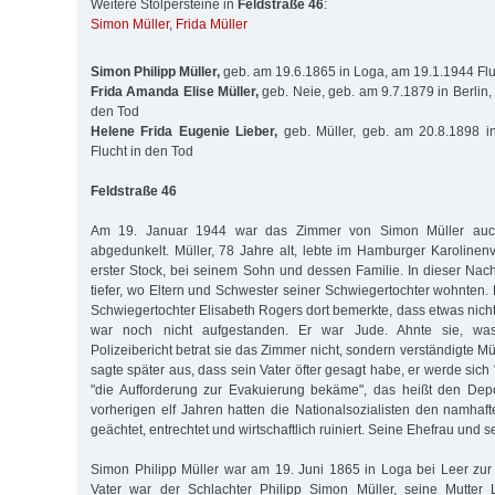
Weitere Stolpersteine in
Feldstraße 46
:
Simon Müller
,
Frida Müller
Simon Philipp Müller,
geb. am 19.6.1865 in Loga, am 19.1.1944 Flu
Frida Amanda Elise Müller,
geb. Neie, geb. am 9.7.1879 in Berlin,
den Tod
Helene Frida Eugenie Lieber,
geb. Müller, geb. am 20.8.1898 in
Flucht in den Tod
Feldstraße 46
Am 19. Januar 1944 war das Zimmer von Simon Müller auc
abgedunkelt. Müller, 78 Jahre alt, lebte im Hamburger Karolinenv
erster Stock, bei seinem Sohn und dessen Familie. In dieser Nach
tiefer, wo Eltern und Schwester seiner Schwiegertochter wohnten. E
Schwiegertochter Elisabeth Rogers dort bemerkte, dass etwas nich
war noch nicht aufgestanden. Er war Jude. Ahnte sie, was
Polizeibericht betrat sie das Zimmer nicht, sondern verständigte Mü
sagte später aus, dass sein Vater öfter gesagt habe, er werde sich
"die Aufforderung zur Evakuierung bekäme", das heißt den Depo
vorherigen elf Jahren hatten die Nationalsozialisten den namhaf
geächtet, entrechtet und wirtschaftlich ruiniert. Seine Ehefrau und s
Simon Philipp Müller war am 19. Juni 1865 in Loga bei Leer zu
Vater war der Schlachter Philipp Simon Müller, seine Mutter 