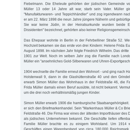
Fiebelmann. Die Eheleute gehörten der jüdischen Gemeinde vo
Müller 13 oder 14 Jahre alt war, starb sein Vater. Müller g
"Manufakturwaren- und Teppichhändler" und zog irgendwann nach 
er am 22. März 1898 die neun Jahre jüngere Näherin und gebürtige
Sie war keine Jüdin, in der Heiratsurkunde wurden beide Ehe
Dissidenten" bezeichnet, gehörten also keiner Religionsgemeinscha
Das Ehepaar wohnte in Berlin in der Fehrbelliner Straße 52. W
Hochzeit bekamen sie das erste von drei Kindern: Helene Frida E
August 1898. Im nächsten Jahr folgte Friedrich Wilhelm. Das dritte 
1901 zur Welt. Noch im selben Jahr zog die Familie nach Londo
Müller ein "ansehnliches Gold-Silberwaren und Uhren-Exportgeschä
1904 wechselte die Familie erneut den Wohnort - und ging nach H
Holstenwall 9, dann in die Glashüttenstraße 40 und den Grinde
erwarb Simon Müller das Wohnhaus in der Feldstraße 46, die Fa
Frida Müller damals einen Beruf ausübte, ist nicht bekannt. Vermu
um die drei noch verhältnismäßig jungen Kinder.
Simon Müller erwarb 1906 die hamburgische Staatsangehörigkeit. B
er sich den Briefmarkenhandel. Sein "Markenhaus Müller & Co Brief
Feldstraße 46. Die Firma war eines der ältesten Importhäuser des
als jüdisches Unternehmen bekannt. Die Geschäfte liefen offenbar
Familie Müller brachte es zu einigem Wohlstand. Um 1914 w
Geschäftes einen Warenbestand von circa 180.000 Reichsmark 