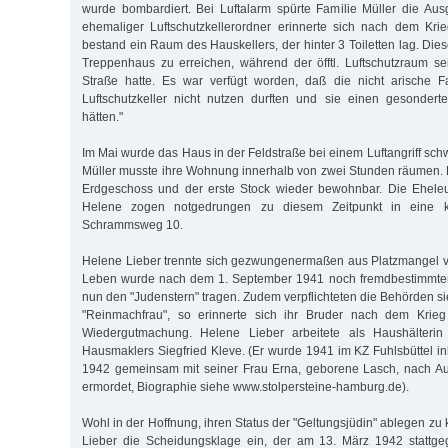
wurde bombardiert. Bei Luftalarm spürte Familie Müller die Aus
ehemaliger Luftschutzkellerordner erinnerte sich nach dem Krie
bestand ein Raum des Hauskellers, der hinter 3 Toiletten lag. Di
Treppenhaus zu erreichen, während der öfftl. Luftschutzraum s
Straße hatte. Es war verfügt worden, daß die nicht arische Fa
Luftschutzkeller nicht nutzen durften und sie einen gesonde
hätten."
Im Mai wurde das Haus in der Feldstraße bei einem Luftangriff sch
Müller musste ihre Wohnung innerhalb von zwei Stunden räumen. 
Erdgeschoss und der erste Stock wieder bewohnbar. Die Eheleu
Helene zogen notgedrungen zu diesem Zeitpunkt in eine 
Schrammsweg 10.
Helene Lieber trennte sich gezwungenermaßen aus Platzmangel v
Leben wurde nach dem 1. September 1941 noch fremdbestimmter 
nun den "Judenstern" tragen. Zudem verpflichteten die Behörden si
"Reinmachfrau", so erinnerte sich ihr Bruder nach dem Krieg
Wiedergutmachung. Helene Lieber arbeitete als Haushälterin
Hausmaklers Siegfried Kleve. (Er wurde 1941 im KZ Fuhlsbüttel inh
1942 gemeinsam mit seiner Frau Erna, geborene Lasch, nach Aus
ermordet, Biographie siehe www.stolpersteine-hamburg.de).
Wohl in der Hoffnung, ihren Status der "Geltungsjüdin" ablegen zu
Lieber die Scheidungsklage ein, der am 13. März 1942 stattg