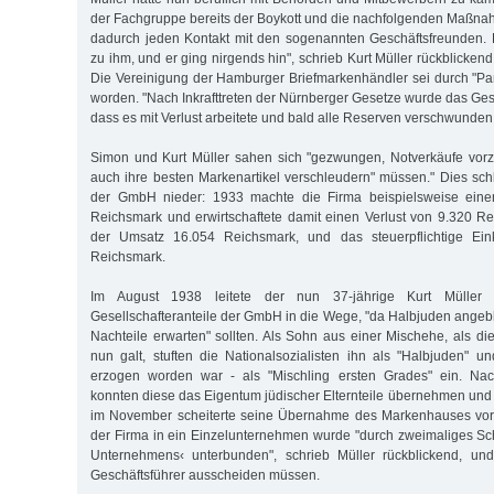
der Fachgruppe bereits der Boykott und die nachfolgenden Maßnah
dadurch jeden Kontakt mit den sogenannten Geschäftsfreunden
zu ihm, und er ging nirgends hin", schrieb Kurt Müller rückblicken
Die Vereinigung der Hamburger Briefmarkenhändler sei durch "P
worden. "Nach Inkrafttreten der Nürnberger Gesetze wurde das Gesch
dass es mit Verlust arbeitete und bald alle Reserven verschwunden
Simon und Kurt Müller sahen sich "gezwungen, Notverkäufe vor
auch ihre besten Markenartikel verschleudern" müssen." Dies sch
der GmbH nieder: 1933 machte die Firma beispielsweise ein
Reichsmark und erwirtschaftete damit einen Verlust von 9.320 R
der Umsatz 16.054 Reichsmark, und das steuerpflichtige E
Reichsmark.
Im August 1938 leitete der nun 37-jährige Kurt Müller
Gesellschafteranteile der GmbH in die Wege, "da Halbjuden angebli
Nachteile erwarten" sollten. Als Sohn aus einer Mischehe, als di
nun galt, stuften die Nationalsozialisten ihn als "Halbjuden" un
erzogen worden war - als "Mischling ersten Grades" ein. N
konnten diese das Eigentum jüdischer Elternteile übernehmen und 
im November scheiterte seine Übernahme des Markenhauses vor
der Firma in ein Einzelunternehmen wurde "durch zweimaliges Sc
Unternehmens‹ unterbunden", schrieb Müller rückblickend, un
Geschäftsführer ausscheiden müssen.