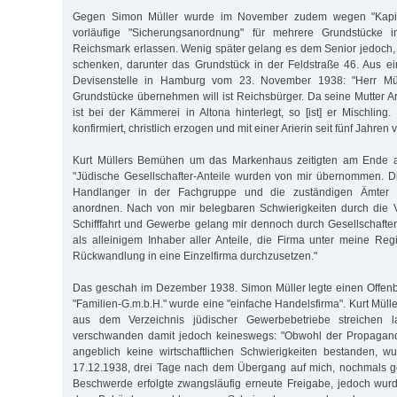
Gegen Simon Müller wurde im November zudem wegen "Kapital
vorläufige "Sicherungsanordnung" für mehrere Grundstücke
Reichsmark erlassen. Wenig später gelang es dem Senior jedoch
schenken, darunter das Grundstück in der Feldstraße 46. Aus e
Devisenstelle in Hamburg vom 23. November 1938: "Herr Müll
Grundstücke übernehmen will ist Reichsbürger. Da seine Mutter Ar
ist bei der Kämmerei in Altona hinterlegt, so [ist] er Mischling. E
konfirmiert, christlich erzogen und mit einer Arierin seit fünf Jahren v
Kurt Müllers Bemühen um das Markenhaus zeitigten am Ende al
"Jüdische Gesellschafter-Anteile wurden von mir übernommen. D
Handlanger in der Fachgruppe und die zuständigen Ämter 
anordnen. Nach von mir belegbaren Schwierigkeiten durch die V
Schifffahrt und Gewerbe gelang mir dennoch durch Gesellschafterb
als alleinigem Inhaber aller Anteile, die Firma unter meine Re
Rückwandlung in eine Einzelfirma durchzusetzen."
Das geschah im Dezember 1938. Simon Müller legte einen Offenb
"Familien-G.m.b.H." wurde eine "einfache Handelsfirma". Kurt Müll
aus dem Verzeichnis jüdischer Gewerbebetriebe streichen 
verschwanden damit jedoch keineswegs: "Obwohl der Propagand
angeblich keine wirtschaftlichen Schwierigkeiten bestanden, 
17.12.1938, drei Tage nach dem Übergang auf mich, nochmals g
Beschwerde erfolgte zwangsläufig erneute Freigabe, jedoch wur