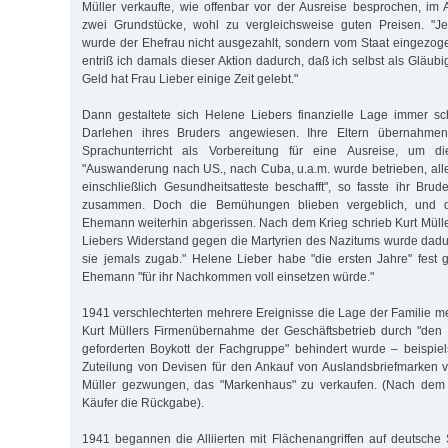
Müller verkaufte, wie offenbar vor der Ausreise besprochen, im 
zwei Grundstücke, wohl zu vergleichsweise guten Preisen. "J
wurde der Ehefrau nicht ausgezahlt, sondern vom Staat eingezog
entriß ich damals dieser Aktion dadurch, daß ich selbst als Gläubi
Geld hat Frau Lieber einige Zeit gelebt."
Dann gestaltete sich Helene Liebers finanzielle Lage immer sc
Darlehen ihres Bruders angewiesen. Ihre Eltern übernahme
Sprachunterricht als Vorbereitung für eine Ausreise, um d
"Auswanderung nach US., nach Cuba, u.a.m. wurde betrieben, al
einschließlich Gesundheitsatteste beschafft", so fasste ihr Brud
zusammen. Doch die Bemühungen blieben vergeblich, und d
Ehemann weiterhin abgerissen. Nach dem Krieg schrieb Kurt Müller
Liebers Widerstand gegen die Martyrien des Nazitums wurde dadu
sie jemals zugab." Helene Lieber habe "die ersten Jahre" fest g
Ehemann "für ihr Nachkommen voll einsetzen würde."
1941 verschlechterten mehrere Ereignisse die Lage der Familie me
Kurt Müllers Firmenübernahme der Geschäftsbetrieb durch "den 
geforderten Boykott der Fachgruppe" behindert wurde – beispie
Zuteilung von Devisen für den Ankauf von Auslandsbriefmarken v
Müller gezwungen, das "Markenhaus" zu verkaufen. (Nach dem 
Käufer die Rückgabe).
1941 begannen die Alliierten mit Flächenangriffen auf deutsch