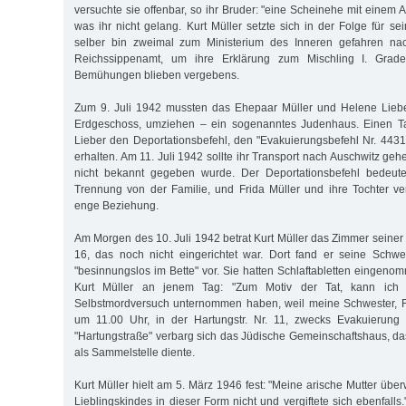
versuchte sie offenbar, so ihr Bruder: "eine Scheinehe mit einem
was ihr nicht gelang. Kurt Müller setzte sich in der Folge für se
selber bin zweimal zum Ministerium des Inneren gefahren nac
Reichssippenamt, um ihre Erklärung zum Mischling I. Grade
Bemühungen blieben vergebens.
Zum 9. Juli 1942 mussten das Ehepaar Müller und Helene Lieber
Erdgeschoss, umziehen – ein sogenanntes Judenhaus. Einen Ta
Lieber den Deportationsbefehl, den "Evakuierungsbefehl Nr. 4431"
erhalten. Am 11. Juli 1942 sollte ihr Transport nach Auschwitz gehe
nicht bekannt gegeben wurde. Der Deportationsbefehl bedeute
Trennung von der Familie, und Frida Müller und ihre Tochter v
enge Beziehung.
Am Morgen des 10. Juli 1942 betrat Kurt Müller das Zimmer seiner M
16, das noch nicht eingerichtet war. Dort fand er seine Schwe
"besinnungslos im Bette" vor. Sie hatten Schlaftabletten eingeno
Kurt Müller an jenem Tag: "Zum Motiv der Tat, kann ich
Selbstmordversuch unternommen haben, weil meine Schwester, Fr
um 11.00 Uhr, in der Hartungstr. Nr. 11, zwecks Evakuierung m
"Hartungstraße" verbarg sich das Jüdische Gemeinschaftshaus, das
als Sammelstelle diente.
Kurt Müller hielt am 5. März 1946 fest: "Meine arische Mutter übe
Lieblingskindes in dieser Form nicht und vergiftete sich ebenfall