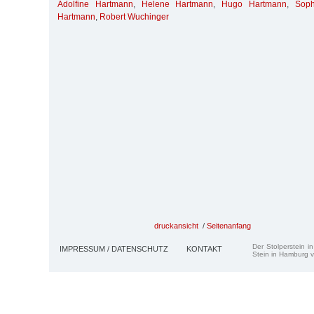
Adolfine Hartmann
,
Helene Hartmann
,
Hugo Hartmann
,
Soph
Hartmann
,
Robert Wuchinger
druckansicht
/
Seitenanfang
Der Stolperstein i
IMPRESSUM / DATENSCHUTZ
KONTAKT
Stein in Hamburg v