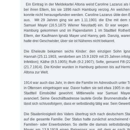
Ein Eintrag in der Meldekartei Altona weist Caroline Lazarus als 
bei ihren Eltern, bis sie 1896 nach Hamburg verzog. An welchen 
konnte nicht herausgefunden werden. Caroline Lazarus übte den Be
aus. Mit 29 Jahren ging sie am 1.11.1901 die Ehe mit dem st
Samuel Mayer (16.5.1875 Wiener Neustadt) ein. Er war wegen 
Hamburg gekommen und im Papendamm 1 im Stadtteil Rotherb
Eltern, der Kaufmann Ignatz Mayer und Hanny, geb. Danzig, waren 
hatte drei Geschwister, über sie ist Näheres nicht bekannt.
Die Eheleute bekamen sechs Kinder: den einzigen Sohn Igna
Hannah (25.11.1903, verstorben am 15.9.1929 mit 25 Jahren infolg
Infektion); Käthe (9.5.1905); Ruth (9.2.1907); Sofie, genannt Fifi 
(21.7.1914). Die Kinder wurden in Hamburg geboren bis auf Hermi
Altona zur Welt.
1914 war auch das Jahr, in dem die Familie im Adressbuch unter T
in Ottensen eingetragen war. Davor hatten sie seit etwa 1905 in d
Stadtteil Eimsbüttel gewohnt. Mittlerweile war Samuel May
avanciert. Seine Geschäftsadresse lautete Große Brunnenstraße 
lässt sich schlussfolgern, dass er selbständig tätig war. Sein Gewer
Die Staatenlosigkeit des Vaters übertrug sich nach deutschem Sta
auf die gesamte Familie. Der Status hatte zunächst anscheinend 
Familien- oder Erwerbsleben. So stellte die damals selbstständi
Mayer am 13.9.1919 einen Reisepass aus, mit dem er nach Wi