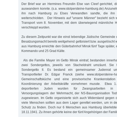
Der Brief war an Hermines Freundin Else van Cleef gerichtet, 
auswandern konnte. (s.a. www.stolpersteine-hamburg.de) Anzune
ihn nach Hamburg zu Elses Verwandten sandte, die ihn
weiterschickten. Der Hinweis auf "unsere Männer" bezieht sich 
Transport vom 8. November, mit dem überwiegend männliche 
verschleppt wurden.
Zu diesem Zeitpunkt war die einst lebendige Jüdische Gemeinde 
Besatzungsmacht bereits weitgehend gettoisiert bzw. ausgelöscht 
aus Hamburg erreichte den Güterbahnhof Minsk fünf Tage später, 
Kommando und 25 Grad Kälte.
Als die Familie Mayer im Getto Minsk eintraf, bestanden innerha
zwei Sondergettos, jeweils von Stacheldraht umzäunt. Sie 
Sondergetto II. Es bestand ein gemeinsamer Judenrat u
Transportleiter Dr. Edgar Franck (siehe www.stolpersteine-h
Gemeinschaftsküche und eine provisorische Krankenstation
Koordinierung der Arbeitskräfte vornehmen musste. Etwa 1
deportierten Juden wurden für Zwangsarbeiten in Rep
Versorgungslagern der Wehrmacht, der NS-Bauorganisation Tod
zugewiesen. Im Getto organisierte sich auch Widerstand gegen d
viele Menschen sollten aus dem Lager gerettet werden, um in 
Schutz zu finden. Doch nur 6 Menschen aus Hamburg überlebte
18.11.1941. Zu ihnen gehörte keine der fünf Angehörigen der Fami