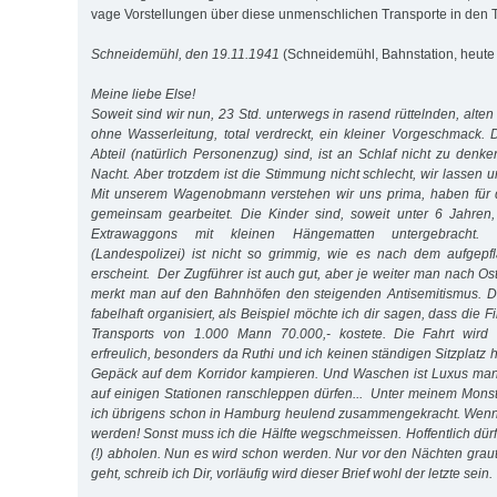
vage Vorstellungen über diese unmenschlichen Transporte in den 
Schneidemühl, den 19.11.1941
(Schneidemühl, Bahnstation, heute 
Meine liebe Else!
Soweit sind wir nun, 23 Std. unterwegs in rasend rüttelnden, alt
ohne Wasserleitung, total verdreckt, ein kleiner Vorgeschmack.
Abteil (natürlich Personenzug) sind, ist an Schlaf nicht zu denken
Nacht. Aber trotzdem ist die Stimmung nicht schlecht, wir lassen 
Mit unserem Wagenobmann verstehen wir uns prima, haben für d
gemeinsam gearbeitet. Die Kinder sind, soweit unter 6 Jahren,
Extrawaggons mit kleinen Hängematten untergebracht. D
(Landespolizei) ist nicht so grimmig, wie es nach dem aufgepf
erscheint. Der Zugführer ist auch gut, aber je weiter man nach O
merkt man auf den Bahnhöfen den steigenden Antisemitismus. D
fabelhaft organisiert, als Beispiel möchte ich dir sagen, dass die 
Transports von 1.000 Mann 70.000,- kostete. Die Fahrt wird
erfreulich, besonders da Ruthi und ich keinen ständigen Sitzplat
Gepäck auf dem Korridor kampieren. Und Waschen ist Luxus man
auf einigen Stationen ranschleppen dürfen... Unter meinem Mon
ich übrigens schon in Hamburg heulend zusammengekracht. Wenn 
werden! Sonst muss ich die Hälfte wegschmeissen. Hoffentlich dü
(!) abholen. Nun es wird schon werden. Nur vor den Nächten grau
geht, schreib ich Dir, vorläufig wird dieser Brief wohl der letzte sein.