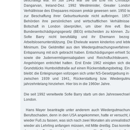
beschäftigt war. Im Juli 1943 war sie die Ehe mit Christoph
Dangarvan, Ireland-Dez. 1992 Westminister, Greater Londo
Verhältnisse des Ehepaares müssen prekär gewesen sein. 1950 k
zur Beschaffung ihrer Geburtsurkunde nicht aufbringen. 1957
Behörden ihre persönlichen und wirtschaftlichen Verhältniss
Botschaft in London überprüfen, um über ihre evtl. Bed
Bundesentschädigungsgesetz (BEG) entscheiden zu können. Zu 
Sofie Barry nicht berufstätig und ihr Ehemann bezo
Arbeitslosenunterstützung. Die Eheleute waren kinderlos und lebt
Minimum. Die Geldmittel aus den Wiedergutmachungsverfahren 
Entspannung mit sich gebracht haben. Entschädigungen erhielt Sof
sowie die Judenvermögensabgaben und Reichsfluchtsteuern,
Angehörigen entrichtet hatten. Erst Ende 1962 einigten sich d
Grundstücks Humboldtstraße auf einen Rückerstattungsbetrag. Ein
bleibt: die Enteignungen vollzogen sich unter NS-Gesetzgebung in
zwischen 1939 und 1941, Rückerstattung bzw. Wiedergutm
jahrzehntelang hinziehen. Hier bis in die 1960er Jahre.
Die seit 1992 verwitwete Sofie Barry starb um den Jahreswechs
London.
Hans Mayer beantragte unter anderem auch Wiedergutmachung f
Berufsschaden, denn in den USA angekommen, hatte er versucht, 
wieder Fuß zu fassen, was sich nach zwei Monaten als unrealistisch 
wieder als Lehrling anfangen müssen, mit Mitte dreißig. Das konnte 