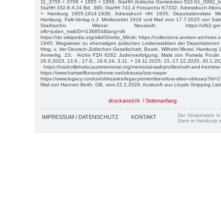
11_3755 + 3756 + 1955 + 1956; StaHH Jüdische Gemeinden 522-01_0992_
StaHH 332-8 A 24 Bd. 390; StaHH 741.4 Fotoarchiv K7332; Adressbuch Alton
+ Hamburg 1905-1914-1938; Adressbuch HH 1935; Deportationsliste Min
Hamburg, Falk-Verlag o.J. Meldezettel 1919 und Mail vom 17.7.2025 von Sab
Stadtarchiv Wiener Neustadt; https://ofb2.genealogy.
ofb=juden_nw&ID=I136854&lang=dk
https://de.wikipedia.org/wiki/Ghetto_Minsk; https://collections.arolsen-archiv
1945; Wegweiser zu ehemaligen jüdischen Leidensstätten der Deportatione
Hrsg. v. der Deutsch-Jüdischen Gesellschaft, Bearb. Wilhelm Mosel, Hamburg 1
Anmerkg. 23; Archiv FZH 6262 Judenverfolgung; Mails von Pamela Poulin 13
26.9.2023, 13.6., 17.6., 19.6.24, 3.11. + 19.11.2025; 15.-17.12.2025; 30.1.2
https://nashvilleholocaustmemorial.org/memorial-wall-profiles/ruth-and-hermine
https://www.hartwellfuneralhome.net/obituary/lutz-mayer
https://www.legacy.com/us/obituaries/legacyremembers/lora-silver-obituary?id
Mail von Hannen Beith, GB, vom 22.2.2026: Auskunft aus Lloyds Shipping List
druckansicht
/
Seitenanfang
Der Stolperstein i
IMPRESSUM / DATENSCHUTZ
KONTAKT
Stein in Hamburg v