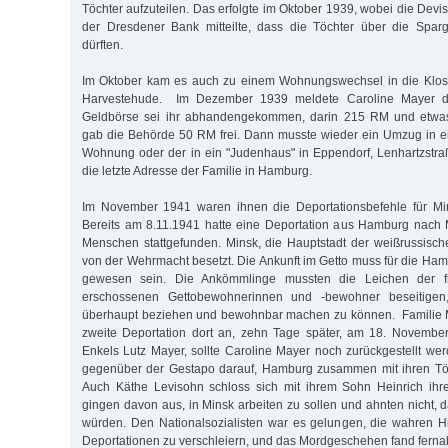
Töchter aufzuteilen. Das erfolgte im Oktober 1939, wobei die Devi
der Dresdener Bank mitteilte, dass die Töchter über die Sparg
dürften.
Im Oktober kam es auch zu einem Wohnungswechsel in die Kloste
Harvestehude. Im Dezember 1939 meldete Caroline Mayer der
Geldbörse sei ihr abhandengekommen, darin 215 RM und etwas 
gab die Behörde 50 RM frei. Dann musste wieder ein Umzug in ei
Wohnung oder der in ein "Judenhaus" in Eppendorf, Lenhartzstra
die letzte Adresse der Familie in Hamburg.
Im November 1941 waren ihnen die Deportationsbefehle für Min
Bereits am 8.11.1941 hatte eine Deportation aus Hamburg nach 
Menschen stattgefunden. Minsk, die Hauptstadt der weißrussisch
von der Wehrmacht besetzt. Die Ankunft im Getto muss für die Ham
gewesen sein. Die Ankömmlinge mussten die Leichen der f
erschossenen Gettobewohnerinnen und -bewohner beseitigen
überhaupt beziehen und bewohnbar machen zu können. Familie M
zweite Deportation dort an, zehn Tage später, am 18. Novembe
Enkels Lutz Mayer, sollte Caroline Mayer noch zurückgestellt we
gegenüber der Gestapo darauf, Hamburg zusammen mit ihren Tö
Auch Käthe Levisohn schloss sich mit ihrem Sohn Heinrich ihre
gingen davon aus, in Minsk arbeiten zu sollen und ahnten nicht, 
würden. Den Nationalsozialisten war es gelungen, die wahren H
Deportationen zu verschleiern, und das Mordgeschehen fand fernab