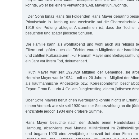
konnte, wo er bei einem Verwandten, Ad. Mayer jun., wohnte.
Der Sohn Ignaz Hans (im Folgenden Hans Mayer genannt) besuch
Privatschule in Hamburg und wechselte auf die Oberrealschule 
1919 die Prüfung ablegte. Anzunehmen ist, dass die Töchter p
besuchten und später jüdische Schulen.
Die Familie kann als wohlhabend und wohl auch als religiös b
Eltern und später auch die Töchter waren Mitglieder der Israelit
und zahlten Kultussteuern. Für Hannah Mayer sind Beitragszahlun
ein Jahr vor ihrem Tod, dokumentiert.
Ruth Mayer war seit 1928/29 Mitglied der Gemeinde, sie arbei
Hermine Mayer wurde 1934 – mit ca. 20 Jahren – Mitglied der Alto
als kaufmännische Angestellte bzw. Korrespondentin beschäftig
Export-Firma B. Luria & Co. am Jungfernstieg, einem jüdischen Arbe
Über Sofie Mayers beruflichen Werdegang konnte nichts in Erfahru
einem Vermerk war sie seit 1930 von der Steuerzahlung an die jüd
entrichtete jedoch 1934 eine größere Summe.
Hans Mayer besuchte nach der Schule einen Handelskurs be
Hamburg, absolvierte zwei Monate Militärdienst im Zeitfreiwillig
und begann 1920 eine zweijährige Lehrzeit bei einer Firma im