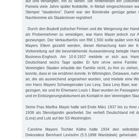
auf und verlangten, ihn zu sehen. Sie hinterließen ein Dokumen
Pamela viele Jahre später feststellte, in Metall eingeschlossen 
Stempel "staatenlos". Damit war der Bürokratie genüge getan
Nachkomme als Staatenloser registriert.
Durch den Boykott jüdischer Firmen und die Weigerung der Hand
als Probennehmer zu vereidigen, war Hans Mayer jedoch zur A
gezwungen. Der Verkaufserlös von RM 1.500 sollte später vom K
Mayers Eltern gezahlt werden, dieser Abmachung kam der Kä
Vorbereitung auf die bevorstehende Auswanderung belegte Hans
Business-Englisch. Am 10.6.1937 meldete er sich aus Ham
Deutschland sechs Tage später. Er fuhr ohne seine Famili
Vereinigten Staaten erlaubte der Familie nicht, zu ihm zu ziehe
konnte, dass er sie ernähren konnte. In Wilmington, Delaware, nahm 
an, die als ausreichend angesehen wurden, und mietete eine W
von Hans Mayers Schwiegervater Leo Levy, Sara Levy Baer, war
gezogen, sie und ihr Ehemann Louis I. Baer wurden im Passagierve
und im Einbürgerungsdokument als Kontakt in den Vereinigten St
Seine Frau Martha Mayer hatte seit Ende März 1937 bis zu ihre
1938 als Stenotypistin gearbeitet. Sie verließ Deutschland mit
(Lora) und Lutz auf der SS Washington.
Caroline Mayers Tochter Käthe hatte 1934 den selbststän
Dekorateur Bernhard Levisohn (5.5.1898 Wandsbek) geheiratet. 