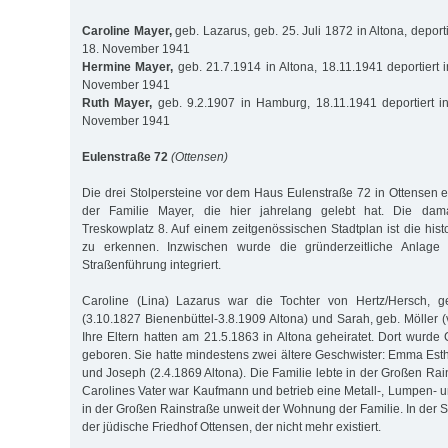
Caroline Mayer,
geb. Lazarus, geb. 25. Juli 1872 in Altona, deport
18. November 1941
Hermine Mayer,
geb. 21.7.1914 in Altona, 18.11.1941 deportiert 
November 1941
Ruth Mayer,
geb. 9.2.1907 in Hamburg, 18.11.1941 deportiert i
November 1941
Eulenstraße 72
(Ottensen)
Die drei Stolpersteine vor dem Haus Eulenstraße 72 in Ottensen 
der Familie Mayer, die hier jahrelang gelebt hat. Die dama
Treskowplatz 8. Auf einem zeitgenössischen Stadtplan ist die hist
zu erkennen. Inzwischen wurde die gründerzeitliche Anlage 
Straßenführung integriert.
Caroline (Lina) Lazarus war die Tochter von Hertz/Hersch, 
(3.10.1827 Bienenbüttel-3.8.1909 Altona) und Sarah, geb. Möller (v
Ihre Eltern hatten am 21.5.1863 in Altona geheiratet. Dort wurde
geboren. Sie hatte mindestens zwei ältere Geschwister: Emma Esth
und Joseph (2.4.1869 Altona). Die Familie lebte in der Großen Rai
Carolines Vater war Kaufmann und betrieb eine Metall-, Lumpen-
in der Großen Rainstraße unweit der Wohnung der Familie. In der 
der jüdische Friedhof Ottensen, der nicht mehr existiert.