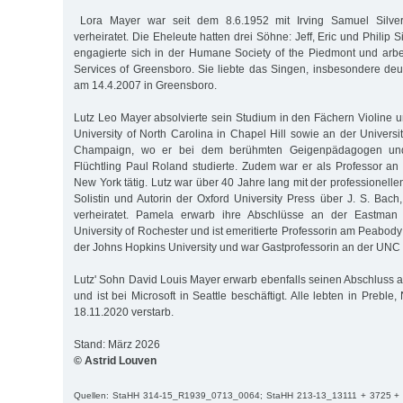
Lora Mayer war seit dem 8.6.1952 mit Irving Samuel Silver 
verheiratet. Die Eheleute hatten drei Söhne: Jeff, Eric und Philip S
engagierte sich in der Humane Society of the Piedmont und arbei
Services of Greensboro. Sie liebte das Singen, insbesondere deut
am 14.4.2007 in Greensboro.
Lutz Leo Mayer absolvierte sein Studium in den Fächern Violine 
University of North Carolina in Chapel Hill sowie an der University
Champaign, wo er bei dem berühmten Geigenpädagogen und 
Flüchtling Paul Roland studierte. Zudem war er als Professor an 
New York tätig. Lutz war über 40 Jahre lang mit der professionellen
Solistin und Autorin der Oxford University Press über J. S. Bach
verheiratet. Pamela erwarb ihre Abschlüsse an der Eastman
University of Rochester und ist emeritierte Professorin am Peabod
der Johns Hopkins University und war Gastprofessorin an der UNC
Lutz' Sohn David Louis Mayer erwarb ebenfalls seinen Abschluss 
und ist bei Microsoft in Seattle beschäftigt. Alle lebten in Prebl
18.11.2020 verstarb.
Stand: März 2026
© Astrid Louven
Quellen: StaHH 314-15_R1939_0713_0064; StaHH 213-13_13111 + 3725 + 