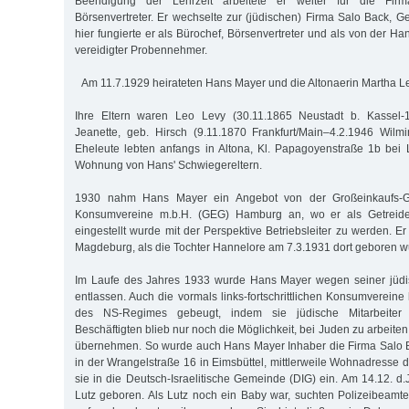
Beendigung der Lehrzeit arbeitete er weiter für die Fir
Börsenvertreter. Er wechselte zur (jüdischen) Firma Salo Back, Ge
hier fungierte er als Bürochef, Börsenvertreter und als von der
vereidigter Probennehmer.
Am 11.7.1929 heirateten Hans Mayer und die Altonaerin Martha Le
Ihre Eltern waren Leo Levy (30.11.1865 Neustadt b. Kassel-1
Jeanette, geb. Hirsch (9.11.1870 Frankfurt/Main–4.2.1946 Wilm
Eheleute lebten anfangs in Altona, Kl. Papagoyenstraße 1b bei L
Wohnung von Hans' Schwiegereltern.
1930 nahm Hans Mayer ein Angebot von der Großeinkaufs-Ge
Konsumvereine m.b.H. (GEG) Hamburg an, wo er als Getreidep
eingestellt wurde mit der Perspektive Betriebsleiter zu werden. Er
Magdeburg, als die Tochter Hannelore am 7.3.1931 dort geboren w
Im Laufe des Jahres 1933 wurde Hans Mayer wegen seiner jüdi
entlassen. Auch die vormals links-fortschrittlichen Konsumverein
des NS-Regimes gebeugt, indem sie jüdische Mitarbeiter e
Beschäftigten blieb nur noch die Möglichkeit, bei Juden zu arbeiten
übernehmen. So wurde auch Hans Mayer Inhaber die Firma Salo B
in der Wrangelstraße 16 in Eimsbüttel, mittlerweile Wohnadresse d
sie in die Deutsch-Israelitische Gemeinde (DIG) ein. Am 14.12. d
Lutz geboren. Als Lutz noch ein Baby war, suchten Polizeibeamt