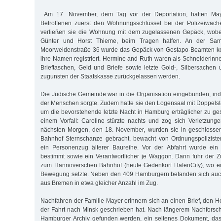
Am 17. November, dem Tag vor der Deportation, hatten May
Betroffenen zuerst den Wohnungsschlüssel bei der Polizeiwac
verließen sie die Wohnung mit dem zugelassenen Gepäck, wobe
Günter und Horst Thieme, beim Tragen halfen. An der Samm
Moorweidenstraße 36 wurde das Gepäck von Gestapo-Beamten kont
ihre Namen registriert. Hermine and Ruth waren als Schneiderinne
Brieftaschen, Geld und Briefe sowie letzte Gold-, Silbersache
zugunsten der Staatskasse zurückgelassen werden.
Die Jüdische Gemeinde war in die Organisation eingebunden, ind
der Menschen sorgte. Zudem hatte sie den Logensaal mit Doppelsto
um die bevorstehende letzte Nacht in Hamburg erträglicher zu ges
einem Vorfall: Caroline stürzte nachts und zog sich Verletzun
nächsten Morgen, den 18. November, wurden sie in geschlosse
Bahnhof Sternschanze gebracht, bewacht von Ordnungspolizisten
ein Personenzug älterer Baureihe. Vor der Abfahrt wurde ein 
bestimmt sowie ein Verantwortlicher je Waggon. Dann fuhr der 
zum Hannoverschen Bahnhof (heute Gedenkort HafenCity), wo er
Bewegung setzte. Neben den 409 Hamburgern befanden sich auc
aus Bremen in etwa gleicher Anzahl im Zug.
Nachfahren der Familie Mayer erinnern sich an einen Brief, den
der Fahrt nach Minsk geschrieben hat. Nach längerem Nachforsc
Hamburger Archiv gefunden werden, ein seltenes Dokument, das