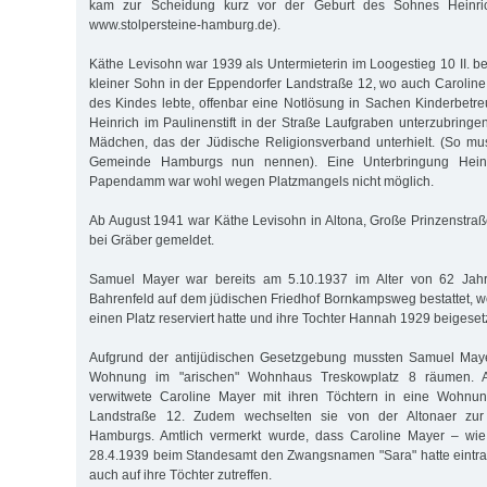
kam zur Scheidung kurz vor der Geburt des Sohnes Heinric
www.stolpersteine-hamburg.de).
Käthe Levisohn war 1939 als Untermieterin im Loogestieg 10 II. b
kleiner Sohn in der Eppendorfer Landstraße 12, wo auch Caroline
des Kindes lebte, offenbar eine Notlösung in Sachen Kinderbetr
Heinrich im Paulinenstift in der Straße Laufgraben unterzubring
Mädchen, das der Jüdische Religionsverband unterhielt. (So mu
Gemeinde Hamburgs nun nennen). Eine Unterbringung Hein
Papendamm war wohl wegen Platzmangels nicht möglich.
Ab August 1941 war Käthe Levisohn in Altona, Große Prinzenstraße
bei Gräber gemeldet.
Samuel Mayer war bereits am 5.10.1937 im Alter von 62 Jahr
Bahrenfeld auf dem jüdischen Friedhof Bornkampsweg bestattet, 
einen Platz reserviert hatte und ihre Tochter Hannah 1929 beigeset
Aufgrund der antijüdischen Gesetzgebung mussten Samuel Maye
Wohnung im "arischen" Wohnhaus Treskowplatz 8 räumen. 
verwitwete Caroline Mayer mit ihren Töchtern in eine Wohnun
Landstraße 12. Zudem wechselten sie von der Altonaer zur
Hamburgs. Amtlich vermerkt wurde, dass Caroline Mayer – wie
28.4.1939 beim Standesamt den Zwangsnamen "Sara" hatte eintra
auch auf ihre Töchter zutreffen.