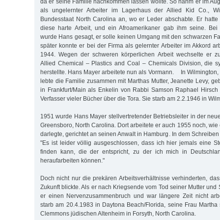
da er seine Familie nachkommen lassen wollte. So nahm er im Aug
als ungelernter Arbeiter im Lagerhaus der Allied Kid Co., W
Bundesstaat North Carolina an, wo er Leder abschabte. Er hatt
diese harte Arbeit, und ein Afroamerikaner gab ihm seine. Bei
wurde Hans gesagt, er solle keinen Umgang mit den schwarzen Fa
später konnte er bei der Firma als gelernter Arbeiter im Akkord ar
1944. Wegen der schweren körperlichen Arbeit wechselte er zu
Allied Chemical – Plastics and Coal – Chemicals Division, die sy
herstellte. Hans Mayer arbeitete nun als Vormann. In Wilmington, e
lebte die Familie zusammen mit Marthas Mutter, Jeanette Levy, ge
in Frankfurt/Main als Enkelin von Rabbi Samson Raphael Hirsc
Verfasser vieler Bücher über die Tora. Sie starb am 2.2.1946 in Wil
1951 wurde Hans Mayer stellvertretender Betriebsleiter in der neue
Greensboro, North Carolina. Dort arbeitete er auch 1955 noch, wie
darlegte, gerichtet an seinen Anwalt in Hamburg. In dem Schreiben
"Es ist leider völlig ausgeschlossen, dass ich hier jemals eine S
finden kann, die der entspricht, zu der ich mich in Deutschl
heraufarbeiten können."
Doch nicht nur die prekären Arbeitsverhältnisse verhinderten, dass
Zukunft blickte. Als er nach Kriegsende vom Tod seiner Mutter und S
er einen Nervenzusammenbruch und war längere Zeit nicht arb
starb am 20.4.1983 in Daytona Beach/Florida, seine Frau Martha
Clemmons jüdischen Altenheim in Forsyth, North Carolina.