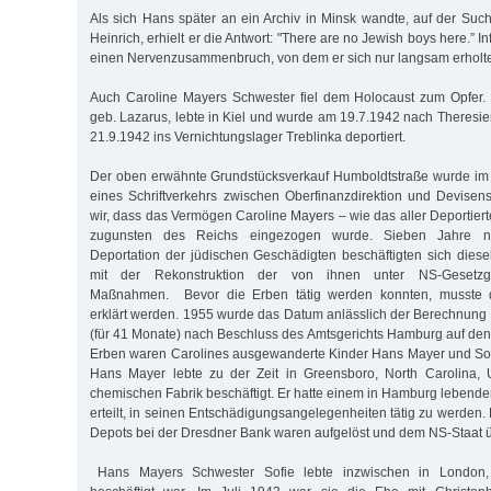
Als sich Hans später an ein Archiv in Minsk wandte, auf der Su
Heinrich, erhielt er die Antwort: "There are no Jewish boys here.” I
einen Nervenzusammenbruch, von dem er sich nur langsam erhol
Auch Caroline Mayers Schwester fiel dem Holocaust zum Opfer
geb. Lazarus, lebte in Kiel und wurde am 19.7.1942 nach Theresie
21.9.1942 ins Vernichtungslager Treblinka deportiert.
Der oben erwähnte Grundstücksverkauf Humboldtstraße wurde i
eines Schriftverkehrs zwischen Oberfinanzdirektion und Devisens
wir, dass das Vermögen Caroline Mayers – wie das aller Deportier
zugunsten des Reichs eingezogen wurde. Sieben Jahre n
Deportation der jüdischen Geschädigten beschäftigten sich diese
mit der Rekonstruktion der von ihnen unter NS-Gesetzg
Maßnahmen. Bevor die Erben tätig werden konnten, musste die
erklärt werden. 1955 wurde das Datum anlässlich der Berechnung
(für 41 Monate) nach Beschluss des Amtsgerichts Hamburg auf den
Erben waren Carolines ausgewanderte Kinder Hans Mayer und Sof
Hans Mayer lebte zu der Zeit in Greensboro, North Carolina,
chemischen Fabrik beschäftigt. Er hatte einem in Hamburg lebende
erteilt, in seinen Entschädigungsangelegenheiten tätig zu werden
Depots bei der Dresdner Bank waren aufgelöst und dem NS-Staat 
Hans Mayers Schwester Sofie lebte inzwischen in London,