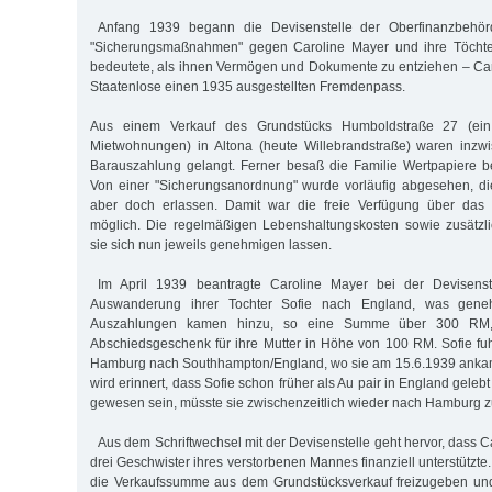
Anfang 1939 begann die Devisenstelle der Oberfinanzbehö
"Sicherungsmaßnahmen" gegen Caroline Mayer und ihre Töchter
bedeutete, als ihnen Vermögen und Dokumente zu entziehen – Ca
Staatenlose einen 1935 ausgestellten Fremdenpass.
Aus einem Verkauf des Grundstücks Humboldstraße 27 (ei
Mietwohnungen) in Altona (heute Willebrandstraße) waren inz
Barauszahlung gelangt. Ferner besaß die Familie Wertpapiere b
Von einer "Sicherungsanordnung" wurde vorläufig abgesehen, di
aber doch erlassen. Damit war die freie Verfügung über das
möglich. Die regelmäßigen Lebenshaltungskosten sowie zusätz
sie sich nun jeweils genehmigen lassen.
Im April 1939 beantragte Caroline Mayer bei der Devisens
Auswanderung ihrer Tochter Sofie nach England, was geneh
Auszahlungen kamen hinzu, so eine Summe über 300 RM, 
Abschiedsgeschenk für ihre Mutter in Höhe von 100 RM. Sofie fu
Hamburg nach Southhampton/England, wo sie am 15.6.1939 ankam.
wird erinnert, dass Sofie schon früher als Au pair in England gelebt 
gewesen sein, müsste sie zwischenzeitlich wieder nach Hamburg z
Aus dem Schriftwechsel mit der Devisenstelle geht hervor, dass C
drei Geschwister ihres verstorbenen Mannes finanziell unterstützte.
die Verkaufssumme aus dem Grundstücksverkauf freizugeben und