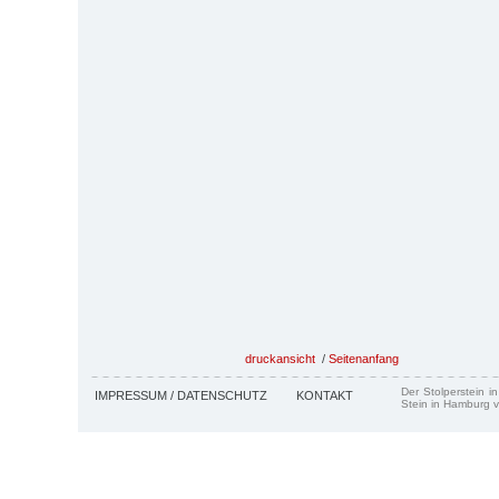
druckansicht
/
Seitenanfang
Der Stolperstein i
IMPRESSUM / DATENSCHUTZ
KONTAKT
Stein in Hamburg v