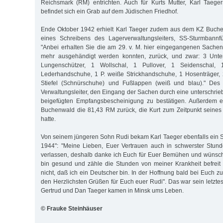
Reichsmark (RM) entrichten. Auch für Kurts Mutter, Karl Taeger
befindet sich ein Grab auf dem Jüdischen Friedhof.
Ende Oktober 1942 erhielt Karl Taeger zudem aus dem KZ Buche
eines Schreibens des Lagerverwaltungsleiters, SS-Sturmbannf
"Anbei erhalten Sie die am 29. v. M. hier eingegangenen Sachen
mehr ausgehändigt werden konnten, zurück, und zwar: 3 Unt
Lungenschützer, 1 Wollschal, 1 Pullover, 1 Seidenschal, 
Lederhandschuhe, 1 P. weiße Strick­handschuhe, 1 Hosenträger,
Stiefel (Schnürschuhe) und Fußlappen (weiß und blau)." Des 
Verwaltungsleiter, den Eingang der Sachen durch eine unterschr
beigefügten Empfangsbescheinigung zu bestätigen. Außerdem er
Buchenwald die 81,43 RM zurück, die Kurt zum Zeitpunkt seine
hatte.
Von seinem jüngeren Sohn Rudi bekam Karl Taeger ebenfalls ein Sc
1944": "Meine Lieben, Euer Vertrauen auch in schwerster Stund
verlassen, deshalb danke ich Euch für Euer Bemühen und wünsch
bin gesund und zähle die Stunden von meiner Krankheit befreit z
nicht, daß ich ein Deutscher bin. In der Hoffnung bald bei Euch zu 
den Herzlichsten Grüßen für Euch euer Rudi". Das war sein letzte
Gertrud und Dan Taeger kamen in Minsk ums Leben.
© Frauke Steinhäuser