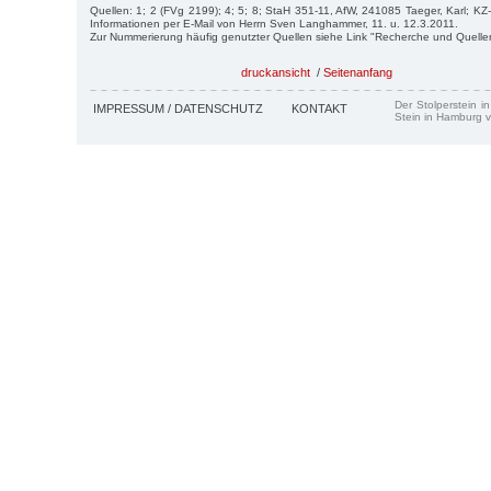
Quellen: 1; 2 (FVg 2199); 4; 5; 8; StaH 351-11, AfW, 241085 Taeger, Karl; KZ
Informationen per E-Mail von Herrn Sven Langhammer, 11. u. 12.3.2011.
Zur Nummerierung häufig genutzter Quellen siehe Link "Recherche und Quelle
druckansicht
/
Seitenanfang
Der Stolperstein i
IMPRESSUM / DATENSCHUTZ
KONTAKT
Stein in Hamburg v