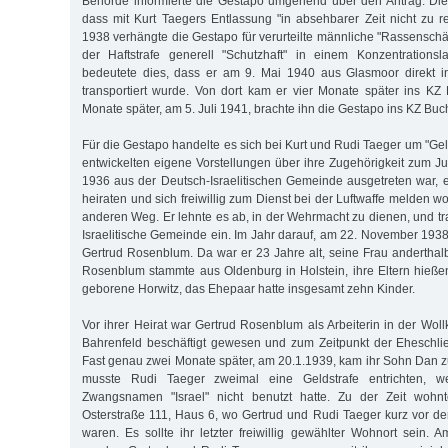
Behörde informierte die Gestapo umgehend über den Antrag. Die
dass mit Kurt Taegers Entlassung "in absehbarer Zeit nicht zu r
1938 verhängte die Gestapo für verurteilte männliche "Rassensc
der Haftstrafe generell "Schutz­haft" in einem Konzentrations
bedeutete dies, dass er am 9. Mai 1940 aus Glasmoor direkt 
transportiert wurde. Von dort kam er vier Monate später ins K
Monate später, am 5. Juli 1941, brachte ihn die Gestapo ins KZ Bu
Für die Gestapo handelte es sich bei Kurt und Rudi Taeger um "Gel
entwickelten eigene Vorstellungen über ihre Zugehörigkeit zum 
1936 aus der Deutsch-Israelitischen Gemeinde ausgetreten war, e
heiraten und sich freiwillig zum Dienst bei der Luftwaffe melden wo
anderen Weg. Er lehnte es ab, in der Wehrmacht zu dienen, und tr
Israelitische Gemeinde ein. Im Jahr darauf, am 22. November 1938,
Gertrud Rosenblum. Da war er 23 Jahre alt, seine Frau anderthalb
Rosenblum stammte aus Oldenburg in Holstein, ihre Eltern hieße
geborene Horwitz, das Ehepaar hatte insgesamt zehn Kinder.
Vor ihrer Heirat war Gertrud Rosenblum als Arbeiterin in der Wo
Bahrenfeld beschäftigt gewesen und zum Zeitpunkt der Eheschl
Fast genau zwei Monate später, am 20.1.1939, kam ihr Sohn Dan zu
musste Rudi Taeger zweimal eine Geldstrafe entrichten, w
Zwangsnamen "Israel" nicht benutzt hatte. Zu der Zeit wohnt
Osterstraße 111, Haus 6, wo Gertrud und Rudi Taeger kurz vor d
waren. Es sollte ihr letzter freiwillig gewählter Wohnort sein