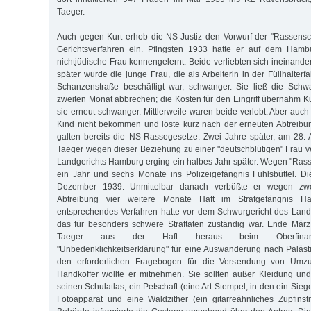
Taeger.
Auch gegen Kurt erhob die NS-Justiz den Vorwurf der "Rassensc
Gerichtsverfahren ein. Pfingsten 1933 hatte er auf dem Hamb
nichtjüdische Frau kennengelernt. Beide verliebten sich ineinand
später wurde die junge Frau, die als Arbeiterin in der Füllhalterf
Schanzenstraße beschäftigt war, schwanger. Sie ließ die Schw
zweiten Monat abbrechen; die Kosten für den Eingriff übernahm K
sie erneut schwanger. Mittlerweile waren beide verlobt. Aber auch
Kind nicht bekommen und löste kurz nach der erneuten Abtreibun
galten bereits die NS-Rassegesetze. Zwei Jahre später, am 28. 
Taeger wegen dieser Beziehung zu einer "deutschblütigen" Frau ve
Landgerichts Hamburg erging ein halbes Jahr später. Wegen "Ras
ein Jahr und sechs Monate ins Polizeigefängnis Fuhlsbüttel. D
Dezember 1939. Unmittelbar danach verbüßte er wegen zwei
Abtreibung vier weitere Monate Haft im Strafgefängnis Ha
entsprechendes Verfahren hatte vor dem Schwurgericht des Landg
das für besonders schwere Straftaten zuständig war. Ende März
Taeger aus der Haft heraus beim Oberfinanzp
"Unbedenklichkeitserklärung" für eine Auswanderung nach Palästi
den erforderlichen Fragebogen für die Versendung von Umz
Handkoffer wollte er mitnehmen. Sie sollten außer Kleidung un
seinen Schulatlas, ein Petschaft (eine Art Stempel, in den ein Siegel
Fotoapparat und eine Waldzither (ein gitarreähnliches Zupfinst