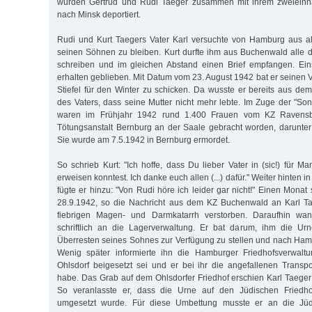
wurden Gertrud und Rudi Taeger zusammen mit ihrem zweieinh
nach Minsk deportiert.
Rudi und Kurt Taegers Vater Karl versuchte von Hamburg aus al
seinen Söhnen zu bleiben. Kurt durfte ihm aus Buchenwald alle d
schreiben und im gleichen Abstand einen Brief empfangen. Eins
erhalten geblieben. Mit Datum vom 23. August 1942 bat er seinen 
Stiefel für den Winter zu schicken. Da wusste er bereits aus de
des Vaters, dass seine Mutter nicht mehr lebte. Im Zuge der "S
waren im Frühjahr 1942 rund 1.400 Frauen vom KZ Ravensb
Tötungsanstalt Bernburg an der Saale gebracht worden, darunter
Sie wurde am 7.5.1942 in Bernburg ermordet.
So schrieb Kurt: "Ich hoffe, dass Du lieber Vater in (sic!) für M
erweisen konntest. Ich danke euch allen (...) dafür." Weiter hinten i
fügte er hinzu: "Von Rudi höre ich leider gar nicht!" Einen Monat 
28.9.1942, so die Nachricht aus dem KZ Buchenwald an Karl Ta
fiebrigen Magen- und Darmkatarrh verstorben. Daraufhin wan
schriftlich an die Lagerverwaltung. Er bat darum, ihm die Urn
Überresten seines Sohnes zur Verfügung zu stellen und nach Hamb
Wenig später informierte ihn die Hamburger Friedhofsverwalt
Ohlsdorf beigesetzt sei und er bei ihr die angefallenen Transpo
habe. Das Grab auf dem Ohlsdorfer Friedhof erschien Karl Taeger
So veranlasste er, dass die Urne auf den Jüdischen Friedho
umgesetzt wurde. Für diese Umbettung musste er an die Jü