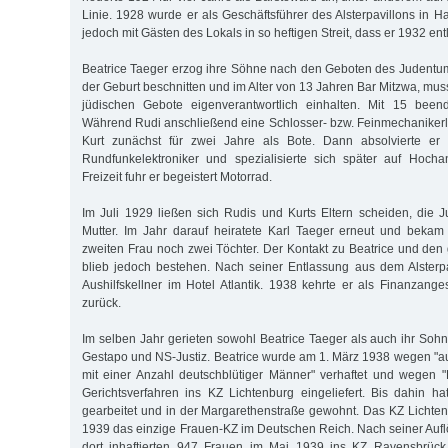
Linie. 1928 wurde er als Geschäftsführer des Alsterpavillons in H
jedoch mit Gästen des Lokals in so heftigen Streit, dass er 1932 en
Beatrice Taeger erzog ihre Söhne nach den Geboten des Judentu
der Geburt beschnitten und im Alter von 13 Jahren Bar Mitzwa, mus
jüdischen Gebote eigenverantwortlich einhalten. Mit 15 been
Während Rudi anschließend eine Schlosser- bzw. Feinmechanikerl
Kurt zunächst für zwei Jahre als Bote. Dann absolvierte er
Rundfunkelektroniker und spezialisierte sich später auf Hocha
Freizeit fuhr er begeistert Motorrad.
Im Juli 1929 ließen sich Rudis und Kurts Eltern scheiden, die 
Mutter. Im Jahr darauf heiratete Karl Taeger erneut und beka
zweiten Frau noch zwei Töchter. Der Kontakt zu Beatrice und d
blieb jedoch bestehen. Nach seiner Entlassung aus dem Alsterpav
Aushilfskellner im Hotel Atlantik. 1938 kehrte er als Finanzange
zurück.
Im selben Jahr gerieten sowohl Beatrice Taeger als auch ihr Sohn
Gestapo und NS-Justiz. Beatrice wurde am 1. März 1938 wegen "
mit einer Anzahl deutschblütiger Männer" verhaftet und wegen
Gerichtsverfahren ins KZ Lichtenburg eingeliefert. Bis dahin hat
gearbeitet und in der Margarethenstraße gewohnt. Das KZ Lichte
1939 das einzige Frauen-KZ im Deutschen Reich. Nach seiner Auf
dort inhaftierten 947 Frauen im Mai 1939 ins KZ Ravensbrück,