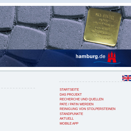
STARTSEITE
DAS PROJEKT
RECHERCHE UND QUELLEN
PATE / PATIN WERDEN
REINIGUNG VON STOLPERSTEINEN
STANDPUNKTE
AKTUELL
MOBILE APP