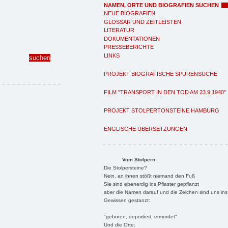
NAMEN, ORTE UND BIOGRAFIEN SUCHEN
NEUE BIOGRAFIEN
GLOSSAR UND ZEITLEISTEN
LITERATUR
DOKUMENTATIONEN
PRESSEBERICHTE
LINKS
PROJEKT BIOGRAFISCHE SPURENSUCHE
FILM "TRANSPORT IN DEN TOD AM 23.9.1940"
PROJEKT STOLPERTONSTEINE HAMBURG
ENGLISCHE ÜBERSETZUNGEN
Vom Stolpern
Die Stolpersteine?
Nein, an ihnen stößt niemand den Fuß
Sie sind ebenerdig ins Pflaster gepflanzt
aber die Namen darauf und die Zeichen sind uns ins
Gewissen gestanzt:
"geboren, deportiert, ermordet"
Und die Orte: