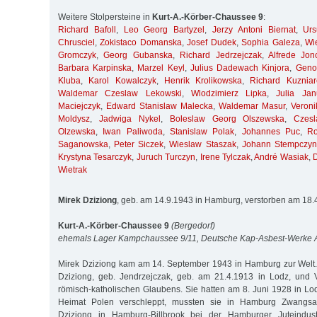
Weitere Stolpersteine in
Kurt-A.-Körber-Chaussee 9
:
Richard Bafoll
,
Leo Georg Bartyzel
,
Jerzy Antoni Biernat
,
Ur
Chrusciel
,
Zokistaco Domanska
,
Josef Dudek
,
Sophia Galeza
,
Wi
Gromczyk
,
Georg Gubanska
,
Richard Jedrzejczak
,
Alfrede Jon
Barbara Karpinska
,
Marzel Keyl
,
Julius Dadewach Kinjora
,
Geno
Kluba
,
Karol Kowalczyk
,
Henrik Krolikowska
,
Richard Kuzniar
Waldemar Czeslaw Lekowski
,
Wlodzimierz Lipka
,
Julia Jan
Maciejczyk
,
Edward Stanislaw Malecka
,
Waldemar Masur
,
Veroni
Moldysz
,
Jadwiga Nykel
,
Boleslaw Georg Olszewska
,
Czes
Olzewska
,
Iwan Paliwoda
,
Stanislaw Polak
,
Johannes Puc
,
R
Saganowska
,
Peter Siczek
,
Wieslaw Staszak
,
Johann Stempczyn
Krystyna Tesarczyk
,
Juruch Turczyn
,
Irene Tylczak
,
André Wasiak
,
Wietrak
Mirek Dziziong
, geb. am 14.9.1943 in Hamburg, verstorben am 18
Kurt-A.-Körber-Chaussee 9
(Bergedorf)
ehemals Lager Kampchaussee 9/11, Deutsche Kap-Asbest-Werke
Mirek Dziziong kam am 14. September 1943 in Hamburg zur Welt. 
Dziziong, geb. Jendrzejczak, geb. am 21.4.1913 in Lodz, und V
römisch-katholischen Glaubens. Sie hatten am 8. Juni 1928 in Lod
Heimat Polen verschleppt, mussten sie in Hamburg Zwangsarbe
Dziziong in Hamburg-Billbrook bei der Hamburger Juteindustr