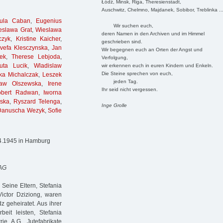
Łódź, Minsk, Riga, Theresienstadt,
Auschwitz, Chelmno, Majdanek, Sobibor, Treblinka ..
sula Caban
,
Eugenius
Wir suchen euch,
eslawa Grat
,
Wieslawa
deren Namen in den Archiven und im Himmel
czyk
,
Kristine Kaicher
,
geschrieben sind.
vefa Klesczynska
,
Jan
Wir begegnen euch an Orten der Angst und
ek
,
Therese Lebjoda
,
Verfolgung,
uta Lucik
,
Wladislaw
wir erkennen euch in euren Kindern und Enkeln.
Die Steine sprechen von euch,
ka Michalczak
,
Leszek
jeden Tag.
law Olszewska
,
Irene
Ihr seid nicht vergessen.
obert Radwan
,
Iworna
ska
,
Ryszard Telenga
,
Inge Grolle
Danuscha Wezyk
,
Sofie
.4.1945 in Hamburg
 AG
Seine Eltern, Stefania
ictor Dziziong, waren
z geheiratet. Aus ihrer
it leisten, Stefania
ie A.G, Jutefabrikate