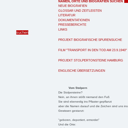
NAMEN, ORTE UND BIOGRAFIEN SUCHEN
NEUE BIOGRAFIEN
GLOSSAR UND ZEITLEISTEN
LITERATUR
DOKUMENTATIONEN
PRESSEBERICHTE
LINKS
PROJEKT BIOGRAFISCHE SPURENSUCHE
FILM "TRANSPORT IN DEN TOD AM 23.9.1940"
PROJEKT STOLPERTONSTEINE HAMBURG
ENGLISCHE ÜBERSETZUNGEN
Vom Stolpern
Die Stolpersteine?
Nein, an ihnen stößt niemand den Fuß
Sie sind ebenerdig ins Pflaster gepflanzt
aber die Namen darauf und die Zeichen sind uns ins
Gewissen gestanzt:
"geboren, deportiert, ermordet"
Und die Orte: