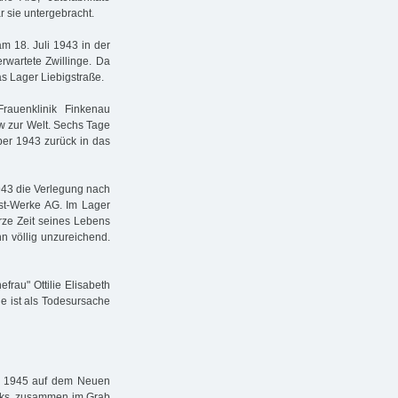
r sie untergebracht.
m 18. Juli 1943 in der
rwartete Zwillinge. Da
as Lager Liebigstraße.
rauenklinik Finkenau
w zur Welt. Sechs Tage
ber 1943 zurück in das
943 die Verlegung nach
st-Werke AG. Im Lager
rze Zeit seines Lebens
n völlig unzureichend.
frau" Ottilie Elisabeth
e ist als Todesursache
l 1945 auf dem Neuen
links, zusammen im Grab