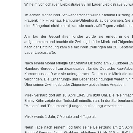
Wilhelm Schlochauer, Liebigstraße 88. Im Lager Liebigstraße 86 wa
Im achten Monat ihrer Schwangerschaft wurde Stefania Dziziong a
Frauenklinik Finkenau, Hamburg-Uhlenhorst, aufgenommen. Sie e
eine Frühgeburt nicht eintrat, kam sie nach zwölf Tagen zurück in d
Am Tag der Geburt ihrer Kinder wurde sie erneut in die F
aufgenommen und brachte die Zwillingsbrüder Mirek und Zbigenie
nach der Entbindung kam sie mit ihren Zwillingen am 20. Septem
Lager Liebigstraße.
Nach einem Monat erfolgte für Stefania Dziziong am 23. Oktober 1
Hamburg-Bergedorf zur Zwangsarbeit für die Deutsche Kap-Asbe
Kampchaussee 9 war sie untergebracht. Dort musste Mirek die ku
verbringen. Die Ernährungs- und Lebensbedingungen waren für ih
Über seinen Zwillingsbruder Zbigeniew gibt es keine Angaben.
Mirek verstarb dort am 18. April 1945 um 8:00 Uhr. Die "Reinmache
Emmy Köhn zeigte den Todesfall mündlich an. In der Sterbeurkund
"Masern" und "Pneumonie" (Lungenentzündung) verzeichnet.
Mirek wurde 1 Jahr, 7 Monate und 4 Tage alt.
Neun Tage nach seinem Tod fand seine Beisetzung am 27. Apri
Friedhof Bergedorf statt, Grablage: Abteilung 38, Nr. 515, zu Fuß 