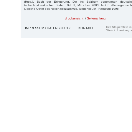
(Hrsg.), Buch der Erinnerung. Die ins Baltikum deportierten deutsch
tschechoslowakischen Juden, Bd. II, München 2003; Amt f. Wiedergutma
jüdische Opfer des Nationalsozialismus. Gedenkbuch, Hamburg 1995.
druckansicht
/
Seitenanfang
Der Stolperstein i
IMPRESSUM / DATENSCHUTZ
KONTAKT
Stein in Hamburg v