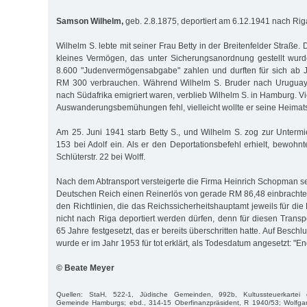
Samson Wilhelm,
geb. 2.8.1875, deportiert am 6.12.1941 nach Rig
Wilhelm S. lebte mit seiner Frau Betty in der Breitenfelder Straße
kleines Vermögen, das unter Sicherungsanordnung gestellt wur
8.600 "Judenvermögensabgabe" zahlen und durften für sich ab 
RM 300 verbrauchen. Während Wilhelm S. Bruder nach Uruguay 
nach Südafrika emigriert waren, verblieb Wilhelm S. in Hamburg. Vi
Auswanderungsbemühungen fehl, vielleicht wollte er seine Heimatst
Am 25. Juni 1941 starb Betty S., und Wilhelm S. zog zur Untermie
153 bei Adolf ein. Als er den Deportationsbefehl erhielt, bewohn
Schlüterstr. 22 bei Wolff.
Nach dem Abtransport versteigerte die Firma Heinrich Schopman s
Deutschen Reich einen Reinerlös von gerade RM 86,48 einbrachte.
den Richtlinien, die das Reichssicherheitshauptamt jeweils für di
nicht nach Riga deportiert werden dürfen, denn für diesen Transp
65 Jahre festgesetzt, das er bereits überschritten hatte. Auf Besch
wurde er im Jahr 1953 für tot erklärt, als Todesdatum angesetzt: "E
© Beate Meyer
Quellen: StaH, 522-1, Jüdische Gemeinden, 992b, Kultussteuerkartei de
Gemeinde Hamburgs; ebd., 314-15 Oberfinanzpräsident, R 1940/53; Wolfgan