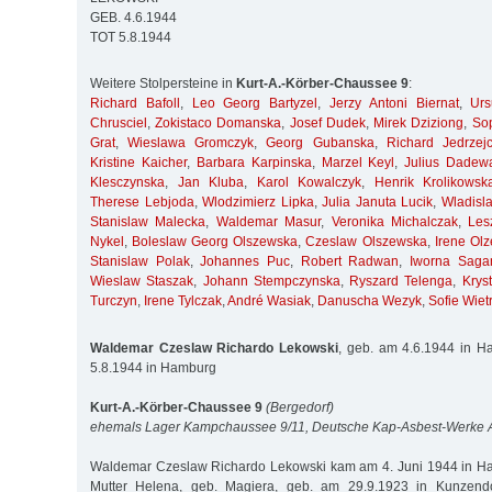
GEB. 4.6.1944
TOT 5.8.1944
Weitere Stolpersteine in
Kurt-A.-Körber-Chaussee 9
:
Richard Bafoll
,
Leo Georg Bartyzel
,
Jerzy Antoni Biernat
,
Ur
Chrusciel
,
Zokistaco Domanska
,
Josef Dudek
,
Mirek Dziziong
,
So
Grat
,
Wieslawa Gromczyk
,
Georg Gubanska
,
Richard Jedrzej
Kristine Kaicher
,
Barbara Karpinska
,
Marzel Keyl
,
Julius Dadew
Klesczynska
,
Jan Kluba
,
Karol Kowalczyk
,
Henrik Krolikowsk
Therese Lebjoda
,
Wlodzimierz Lipka
,
Julia Januta Lucik
,
Wladisl
Stanislaw Malecka
,
Waldemar Masur
,
Veronika Michalczak
,
Les
Nykel
,
Boleslaw Georg Olszewska
,
Czeslaw Olszewska
,
Irene Ol
Stanislaw Polak
,
Johannes Puc
,
Robert Radwan
,
Iworna Saga
Wieslaw Staszak
,
Johann Stempczynska
,
Ryszard Telenga
,
Krys
Turczyn
,
Irene Tylczak
,
André Wasiak
,
Danuscha Wezyk
,
Sofie Wiet
Waldemar Czeslaw Richardo Lekowski
, geb. am 4.6.1944 in H
5.8.1944 in Hamburg
Kurt-A.-Körber-Chaussee 9
(Bergedorf)
ehemals Lager Kampchaussee 9/11, Deutsche Kap-Asbest-Werke
Waldemar Czeslaw Richardo Lekowski kam am 4. Juni 1944 in Ha
Mutter Helena, geb. Magiera, geb. am 29.9.1923 in Kunzendor