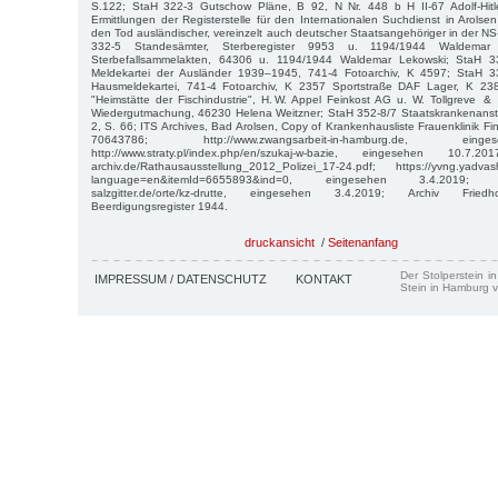
S.122; StaH 322-3 Gutschow Pläne, B 92, N Nr. 448 b H II-67 Adolf-Hitle
Ermittlungen der Registerstelle für den Internationalen Suchdienst in Arolse
den Tod ausländischer, vereinzelt auch deutscher Staatsangehöriger in der NS
332-5 Standesämter, Sterberegister 9953 u. 1194/1944 Waldemar
Sterbefallsammelakten, 64306 u. 1194/1944 Waldemar Lekowski; StaH 3
Meldekartei der Ausländer 1939–1945, 741-4 Fotoarchiv, K 4597; StaH 
Hausmeldekartei, 741-4 Fotoarchiv, K 2357 Sportstraße DAF Lager, K 238
"Heimstätte der Fischindustrie", H. W. Appel Feinkost AG u. W. Tollgreve 
Wiedergutmachung, 46230 Helena Weitzner; StaH 352-8/7 Staatskrankenans
2, S. 66; ITS Archives, Bad Arolsen, Copy of Krankenhausliste Frauenklinik F
70643786; http://www.zwangsarbeit-in-hamburg.de, ein
http://www.straty.pl/index.php/en/szukaj-w-bazie, eingesehen 10.7.201
archiv.de/Rathausausstellung_2012_Polizei_17-24.pdf; https://yvng.yadvas
language=en&itemId=6655893&ind=0, eingesehen 3.4.2019; http
salzgitter.de/orte/kz-drutte, eingesehen 3.4.2019; Archiv Friedh
Beerdigungsregister 1944.
druckansicht
/
Seitenanfang
Der Stolperstein i
IMPRESSUM / DATENSCHUTZ
KONTAKT
Stein in Hamburg v