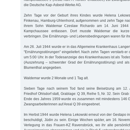
die Deutsche Kap-Asbest-Werke AG.
Zehn Tage vor der Geburt ihres Kindes wurde Helena Lekowski
Finkenau, Hamburg-Uhlenhorst, aufgenommen und zehn Tage nach 
ihrem Sohn Waldemar Czeslaw Richardo am 14. Juni 1944 
Kampchaussee entlassen. Dort musste Waldemar die kurze
verbringen. Die Ernährungs- und Lebensbedingungen waren für ihn
Am 26. Juli 1944 wurde er in das Allgemeine Krankenhaus Lange
"Ernährungsstörungen" eingeliefert. Nach zehn Tagen verstarb er 
um 5:00 Uhr. In der Todesanzeige des Krankenhauses ist als Tode
(Auszehrung – schwerster Grad der Ernährungsstörung) und als 
Blumenthal angegeben.
Waldemar wurde 2 Monate und 1 Tag alt.
Sieben Tage nach seinem Tod fand seine Beisetzung am 12.
Friedhof Ohlsdorf statt, Grablage: Q 39, Reihe 5, Nr. 32. Sein Grab 
Ende des Jahres 1959 wurde es zusammen mit mindestens 146 G
Zwangsarbeiterinnen auf Areal Q 39 eingeebnet.
Im Herbst 1944 wurde Helena Lekowski erneut von der Gestapo in
beschuldigt, Jüdin zu sein. Einige Wochen später, am 16. Novemb
Verlegung in das Frauen-KZ Ravensbrück, wo ihr alle persönl