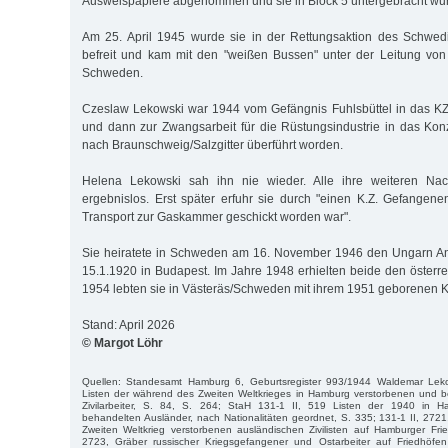
Ausweispapiere abgenommen und sie in Block 5 untergebracht wu
Am 25. April 1945 wurde sie in der Rettungsaktion des Schwe
befreit und kam mit den "weißen Bussen" unter der Leitung von
Schweden.
Czeslaw Lekowski war 1944 vom Gefängnis Fuhlsbüttel in das 
und dann zur Zwangsarbeit für die Rüstungsindustrie in das Konz
nach Braunschweig/Salzgitter überführt worden.
Helena Lekowski sah ihn nie wieder. Alle ihre weiteren Nac
ergebnislos. Erst später erfuhr sie durch "einen K.Z. Gefangene
Transport zur Gaskammer geschickt worden war".
Sie heiratete in Schweden am 16. November 1946 den Ungarn An
15.1.1920 in Budapest. Im Jahre 1948 erhielten beide den österr
1954 lebten sie in Västeräs/Schweden mit ihrem 1951 geborenen K
Stand: April 2026
© Margot Löhr
Quellen: Standesamt Hamburg 6, Geburtsregister 993/1944 Waldemar Leko
Listen der während des Zweiten Weltkrieges in Hamburg verstorbenen und b
Zivilarbeiter, S. 84, S. 264; StaH 131-1 II, 519 Listen der 1940 in 
behandelten Ausländer, nach Nationalitäten geordnet, S. 335; 131-1 II, 2721
Zweiten Weltkrieg verstorbenen ausländischen Zivilisten auf Hamburger Fri
2723, Gräber russischer Kriegsgefangener und Ostarbeiter auf Friedhöfe