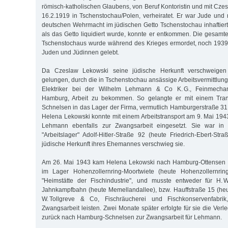
römisch-katholischen Glaubens, von Beruf Kontoristin und mit Cze
16.2.1919 in Tschenstochau/Polen, verheiratet. Er war Jude und
deutschen Wehrmacht im jüdischen Getto Tschenstochau inhaftier
als das Getto liquidiert wurde, konnte er entkommen. Die gesamt
Tschenstochaus wurde während des Krieges ermordet, noch 1939 
Juden und Jüdinnen gelebt.
Da Czeslaw Lekowski seine jüdische Herkunft verschweigen
gelungen, durch die in Tschenstochau ansässige Arbeitsvermittlung 
Elektriker bei der Wilhelm Lehmann & Co K. G., Feinmechan
Hamburg, Arbeit zu bekommen. So gelangte er mit einem Tra
Schnelsen in das Lager der Firma, vermutlich Hamburgerstraße 31
Helena Lekowski konnte mit einem Arbeitstransport am 9. Mai 194
Lehmann ebenfalls zur Zwangsarbeit eingesetzt. Sie war in
"Arbeitslager" Adolf-Hitler-Straße 92 (heute Friedrich-Ebert-Str
jüdische Herkunft ihres Ehemannes verschwieg sie.
Am 26. Mai 1943 kam Helena Lekowski nach Hamburg-Ottensen i
im Lager Hohenzollernring-Moortwiete (heute Hohenzollernring
"Heimstätte der Fischindustrie", und musste entweder für H. 
Jahnkampfbahn (heute Memellandallee), bzw. Hauffstraße 15 (heu
W. Tollgreve & Co, Fischräucherei und Fischkonservenfabrik
Zwangsarbeit leisten. Zwei Monate später erfolgte für sie die Ver
zurück nach Hamburg-Schnelsen zur Zwangsarbeit für Lehmann.