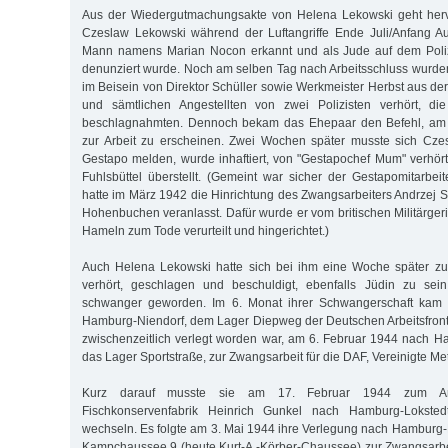
Aus der Wiedergutmachungsakte von Helena Lekowski geht herv
Czeslaw Lekowski während der Luftangriffe Ende Juli/Anfang 
Mann namens Marian Nocon erkannt und als Jude auf dem Poliz
denunziert wurde. Noch am selben Tag nach Arbeitsschluss wurd
im Beisein von Direktor Schüller sowie Werkmeister Herbst aus der
und sämtlichen Angestellten von zwei Polizisten verhört, di
beschlagnahmten. Dennoch bekam das Ehepaar den Befehl, am 
zur Arbeit zu erscheinen. Zwei Wochen später musste sich Cze
Gestapo melden, wurde inhaftiert, von "Gestapochef Mum" verhör
Fuhlsbüttel überstellt. (Gemeint war sicher der Gestapomitarbe
hatte im März 1942 die Hinrichtung des Zwangsarbeiters Andrzej 
Hohenbuchen veranlasst. Dafür wurde er vom britischen Militärger
Hameln zum Tode verurteilt und hingerichtet.)
Auch Helena Lekowski hatte sich bei ihm eine Woche später z
verhört, geschlagen und beschuldigt, ebenfalls Jüdin zu sein.
schwanger geworden. Im 6. Monat ihrer Schwangerschaft kam
Hamburg-Niendorf, dem Lager Diepweg der Deutschen Arbeitsfront 
zwischenzeitlich verlegt worden war, am 6. Februar 1944 nach H
das Lager Sportstraße, zur Zwangsarbeit für die DAF, Vereinigte Met
Kurz darauf musste sie am 17. Februar 1944 zum Arbe
Fischkonservenfabrik Heinrich Gunkel nach Hamburg-Lokstedt,
wechseln. Es folgte am 3. Mai 1944 ihre Verlegung nach Hamburg-
Kampchaussee 9 (heute Kurt-A.-Körber-Chaussee) zur Zwangsarbeit