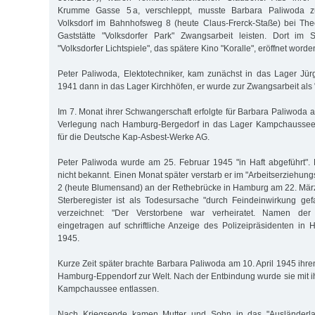
Krumme Gasse 5 a, verschleppt, musste Barbara Paliwoda z
Volksdorf im Bahnhofsweg 8 (heute Claus-Frerck-Staße) bei The
Gaststätte "Volksdorfer Park" Zwangsarbeit leisten. Dort im
"Volksdorfer Lichtspiele", das spätere Kino "Koralle", eröffnet worde
Peter Paliwoda, Elektotechniker, kam zunächst in das Lager Jür
1941 dann in das Lager Kirchhöfen, er wurde zur Zwangsarbeit als 
Im 7. Monat ihrer Schwangerschaft erfolgte für Barbara Paliwoda 
Verlegung nach Hamburg-Bergedorf in das Lager Kampchaussee 
für die Deutsche Kap-Asbest-Werke AG.
Peter Paliwoda wurde am 25. Februar 1945 "in Haft abgeführt".
nicht bekannt. Einen Monat später verstarb er im "Arbeitserziehu
2 (heute Blumensand) an der Rethebrücke in Hamburg am 22. Mär
Sterberegister ist als Todesursache "durch Feindeinwirkung ge
verzeichnet: "Der Verstorbene war verheiratet. Namen der
eingetragen auf schriftliche Anzeige des Polizeipräsidenten in
1945.
Kurze Zeit später brachte Barbara Paliwoda am 10. April 1945 ihr
Hamburg-Eppendorf zur Welt. Nach der Entbindung wurde sie mit i
Kampchaussee entlassen.
Nach Kriegsende kamen Mutter und Sohn in das "Ausländerla