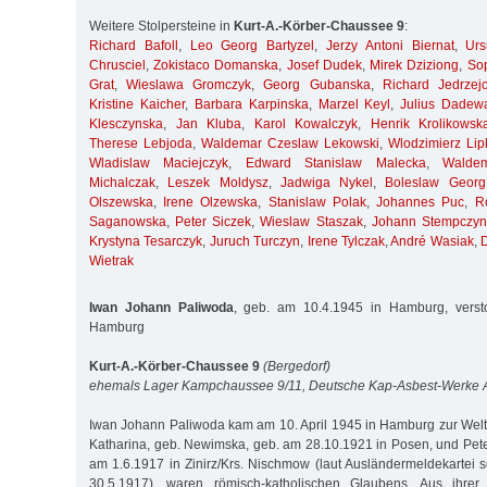
Weitere Stolpersteine in
Kurt-A.-Körber-Chaussee 9
:
Richard Bafoll
,
Leo Georg Bartyzel
,
Jerzy Antoni Biernat
,
Ur
Chrusciel
,
Zokistaco Domanska
,
Josef Dudek
,
Mirek Dziziong
,
So
Grat
,
Wieslawa Gromczyk
,
Georg Gubanska
,
Richard Jedrzej
Kristine Kaicher
,
Barbara Karpinska
,
Marzel Keyl
,
Julius Dadew
Klesczynska
,
Jan Kluba
,
Karol Kowalczyk
,
Henrik Krolikowsk
Therese Lebjoda
,
Waldemar Czeslaw Lekowski
,
Wlodzimierz Lip
Wladislaw Maciejczyk
,
Edward Stanislaw Malecka
,
Walde
Michalczak
,
Leszek Moldysz
,
Jadwiga Nykel
,
Boleslaw Georg
Olszewska
,
Irene Olzewska
,
Stanislaw Polak
,
Johannes Puc
,
R
Saganowska
,
Peter Siczek
,
Wieslaw Staszak
,
Johann Stempczyn
Krystyna Tesarczyk
,
Juruch Turczyn
,
Irene Tylczak
,
André Wasiak
,
Wietrak
Iwan Johann Paliwoda
, geb. am 10.4.1945 in Hamburg, verst
Hamburg
Kurt-A.-Körber-Chaussee 9
(Bergedorf)
ehemals Lager Kampchaussee 9/11, Deutsche Kap-Asbest-Werke
Iwan Johann Paliwoda kam am 10. April 1945 in Hamburg zur Welt.
Katharina, geb. Newimska, geb. am 28.10.1921 in Posen, und Pete
am 1.6.1917 in Zinirz/Krs. Nischmow (laut Ausländermeldekartei 
30.5.1917), waren römisch-katholischen Glaubens. Aus ihrer