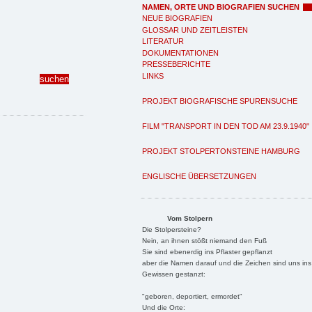
NAMEN, ORTE UND BIOGRAFIEN SUCHEN
NEUE BIOGRAFIEN
GLOSSAR UND ZEITLEISTEN
LITERATUR
DOKUMENTATIONEN
PRESSEBERICHTE
LINKS
PROJEKT BIOGRAFISCHE SPURENSUCHE
FILM "TRANSPORT IN DEN TOD AM 23.9.1940"
PROJEKT STOLPERTONSTEINE HAMBURG
ENGLISCHE ÜBERSETZUNGEN
Vom Stolpern
Die Stolpersteine?
Nein, an ihnen stößt niemand den Fuß
Sie sind ebenerdig ins Pflaster gepflanzt
aber die Namen darauf und die Zeichen sind uns ins
Gewissen gestanzt:
"geboren, deportiert, ermordet"
Und die Orte: