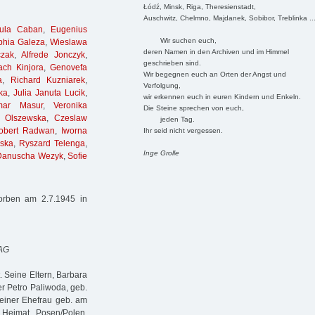
Łódź, Minsk, Riga, Theresienstadt,
Auschwitz, Chelmno, Majdanek, Sobibor, Treblinka ..
sula Caban
,
Eugenius
Wir suchen euch,
phia Galeza
,
Wieslawa
deren Namen in den Archiven und im Himmel
czak
,
Alfrede Jonczyk
,
geschrieben sind.
ach Kinjora
,
Genovefa
Wir begegnen euch an Orten der Angst und
a
,
Richard Kuzniarek
,
Verfolgung,
ka
,
Julia Januta Lucik
,
wir erkennen euch in euren Kindern und Enkeln.
mar Masur
,
Veronika
Die Steine sprechen von euch,
 Olszewska
,
Czeslaw
jeden Tag.
obert Radwan
,
Iworna
Ihr seid nicht vergessen.
ska
,
Ryszard Telenga
,
Inge Grolle
Danuscha Wezyk
,
Sofie
orben am 2.7.1945 in
 AG
 Seine Eltern, Barbara
r Petro Paliwoda, geb.
seiner Ehefrau geb. am
 Heimat Posen/Polen,