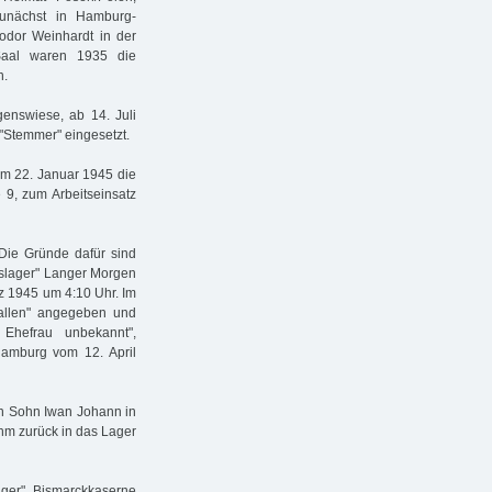
unächst in Hamburg-
odor Weinhardt in der
 Saal waren 1935 die
n.
genswiese, ab 14. Juli
"Stemmer" eingesetzt.
am 22. Januar 1945 die
9, zum Arbeitseinsatz
 Die Gründe dafür sind
ngslager" Langer Morgen
z 1945 um 4:10 Uhr. Im
fallen" angegeben und
 Ehefrau unbekannt",
 Hamburg vom 12. April
en Sohn Iwan Johann in
hm zurück in das Lager
ger" Bismarckkaserne