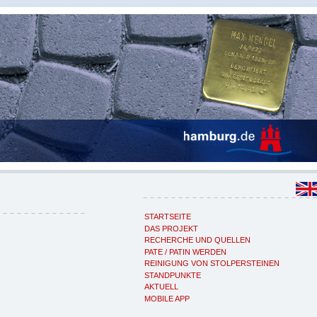
STARTSEITE
DAS PROJEKT
RECHERCHE UND QUELLEN
PATE / PATIN WERDEN
REINIGUNG VON STOLPERSTEINEN
STANDPUNKTE
AKTUELL
MOBILE APP