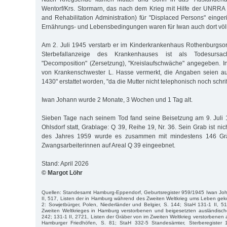
Wentorf/Krs. Stormarn, das nach dem Krieg mit Hilfe der UNRRA 
and Rehabilitation Administration) für "Displaced Persons" einge
Ernährungs- und Lebensbedingungen waren für Iwan auch dort völ
Am 2. Juli 1945 verstarb er im Kinderkrankenhaus Rothenburgsor
Sterbefallanzeige des Krankenhauses ist als Todesursache
"Decomposition" (Zersetzung), "Kreislaufschwäche" angegeben. 
von Krankenschwester L. Hasse vermerkt, die Angaben seien au
1430" erstattet worden, "da die Mutter nicht telephonisch noch schrif
Iwan Johann wurde 2 Monate, 3 Wochen und 1 Tag alt.
Sieben Tage nach seinem Tod fand seine Beisetzung am 9. Juli 
Ohlsdorf statt, Grablage: Q 39, Reihe 19, Nr. 36. Sein Grab ist ni
des Jahres 1959 wurde es zusammen mit mindestens 146 Grä
Zwangsarbeiterinnen auf Areal Q 39 eingeebnet.
Stand: April 2026
© Margot Löhr
Quellen: Standesamt Hamburg-Eppendorf, Geburtsregister 959/1945 Iwan Jo
II, 517, Listen der in Hamburg während des Zweiten Weltkrieg ums Leben g
2: Sowjetbürger, Polen, Niederländer und Belgier, S. 144; StaH 131-1 II, 
Zweiten Weltkrieges in Hamburg verstorbenen und beigesetzten ausländischen
242; 131-1 II, 2721, Listen der Gräber von im Zweiten Weltkrieg verstorbenen a
Hamburger Friedhöfen, S. 81; StaH 332-5 Standesämter, Sterberegister