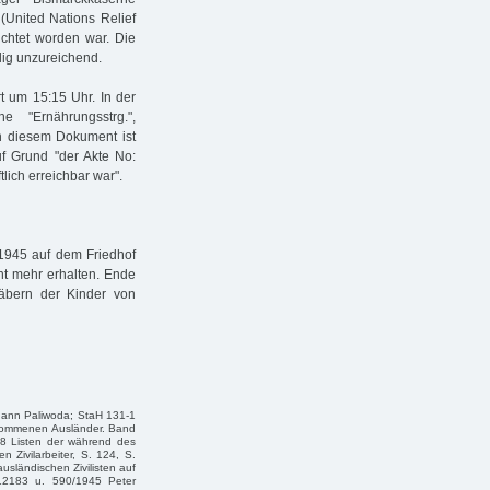
(United Nations Relief
richtet worden war. Die
lig unzureichend.
t um 15:15 Uhr. In der
 "Ernährungsstrg.",
In diesem Dokument ist
f Grund "der Akte No:
tlich erreichbar war".
1945 auf dem Friedhof
cht mehr erhalten. Ende
bern der Kinder von
hann Paliwoda; StaH 131-1
ekommenen Ausländer. Band
518 Listen der während des
 Zivilarbeiter, S. 124, S.
usländischen Zivilisten auf
 12183 u. 590/1945 Peter