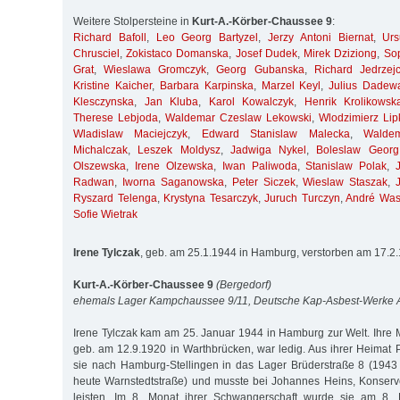
Weitere Stolpersteine in
Kurt-A.-Körber-Chaussee 9
:
Richard Bafoll
,
Leo Georg Bartyzel
,
Jerzy Antoni Biernat
,
Ur
Chrusciel
,
Zokistaco Domanska
,
Josef Dudek
,
Mirek Dziziong
,
So
Grat
,
Wieslawa Gromczyk
,
Georg Gubanska
,
Richard Jedrzej
Kristine Kaicher
,
Barbara Karpinska
,
Marzel Keyl
,
Julius Dadew
Klesczynska
,
Jan Kluba
,
Karol Kowalczyk
,
Henrik Krolikowsk
Therese Lebjoda
,
Waldemar Czeslaw Lekowski
,
Wlodzimierz Lip
Wladislaw Maciejczyk
,
Edward Stanislaw Malecka
,
Walde
Michalczak
,
Leszek Moldysz
,
Jadwiga Nykel
,
Boleslaw Georg
Olszewska
,
Irene Olzewska
,
Iwan Paliwoda
,
Stanislaw Polak
,
Radwan
,
Iworna Saganowska
,
Peter Siczek
,
Wieslaw Staszak
,
Ryszard Telenga
,
Krystyna Tesarczyk
,
Juruch Turczyn
,
André Was
Sofie Wietrak
Irene Tylczak
, geb. am 25.1.1944 in Hamburg, verstorben am 17.2
Kurt-A.-Körber-Chaussee 9
(Bergedorf)
ehemals Lager Kampchaussee 9/11, Deutsche Kap-Asbest-Werke
Irene Tylczak kam am 25. Januar 1944 in Hamburg zur Welt. Ihre M
geb. am 12.9.1920 in Warthbrücken, war ledig. Aus ihrer Heimat 
sie nach Hamburg-Stellingen in das Lager Brüderstraße 8 (1943
heute Warnstedtstraße) und musste bei Johannes Heins, Konserv
leisten. Im 8. Monat ihrer Schwangerschaft wurde sie am 8