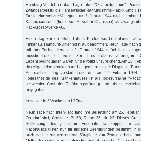
Hamburg-Veddel in das Lager der "Ostarbeiterinnen" Peutest
Zwangsarbeit für die Hanseatische Nahrungsmittel-Fabrik GmbH. 
für sie eine weitere Verlegung am 6. Januar 1944 nach Hamburg-
Kampchaussee 9 (heute Kurt-A.-Körber-Chaussee), als Zwangsarbei
Kap-Asbest-Werke AG.
Einen Tag vor der Geburt ihres Kindes wurde Stefanie Tylcza
Finkenau, Hamburg-Uhlenhorst, aufgenommen. Neun Tage nach d
mit ihrer Tochter Irene am 2. Februar 1944 zurück in das Lag
musste Irene die kurze Zeit ihres Lebens verbringen. 
Lebensbedingungen waren für sie völlig unzureichend. Am 16. Feb
das Allgemeine Krankenhaus Langenhorn mit der Diagnose "Darmst
Am nächsten Tag verstarb Irene dort am 17. Februar 1944 
Todesanzeige des Krankenhauses ist als Todesursache "Pädatr
schwerster Grad der Ernährungsstörung) und als unterzeichne
angegeben.
Irene wurde 3 Wochen und 2 Tage alt.
Neun Tage nach ihrem Tod fand ihre Beisetzung am 26. Februar 
Ohlsdorf statt, Grablage: Bi 68, Reihe 26, Nr. 23. Dieses Grä
Schließung des jüdischen Friedhofs Ilandkoppel im J
Nationalsozialisten nun für jüdische Beerdigungen bestimmt. In d
auch noch neun verstorbene Säuglinge von Zwangsarbeiterinnen
Mütter der Kinder waren polnischer und ukrainischer Nationalität, j