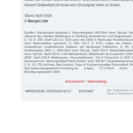
diesem Gräberfeld ist heute kein Einzelgrab mehr zu finden.
Stand: April 2026
© Margot Löhr
Quellen: Standesamt Hamburg 6, Geburtsregister 183/1944 Irene Tylczak; Sta
während des Zweiten Weltkrieges in Hamburg verstorbenen und beigesetzten au
S. 73, S. 250; StaH 131-1 II, 519 Listen der 1940 in Hamburger Krankenhäus
nach Nationalitäten geordnet, S. 328; 131-1 II, 2721, Listen der Gräber
verstorbenen ausländischen Zivilisten auf Hamburger Friedhöfen, S. 60;
Sterberegister 9951 u. 284/1944 Irene Tylczak; StaH 332-5 Sterbefallsamme
Irene Tylczak; StaH 332-8, A 48 Alphabetische Meldekartei der Ausländer 1939
4602; StaH 332-8 Meldewesen, Hausmeldekartei, 741-4 Fotoarchiv, K 2547 
Hanseatischen Nahrungsmittel-Fabrik GmbH; StaH 352-8/7 Staatskrankenans
2, S. 12; ITS Archives, Bad Arolsen, Copy of Krankenhausliste Frauenklinik F
http://www.zwangsarbeit-in-hamburg.de, einges. 17.2.2016; Archiv F
Beerdigungsregister 1944.
druckansicht
/
Seitenanfang
Der Stolperstein i
IMPRESSUM / DATENSCHUTZ
KONTAKT
Stein in Hamburg v