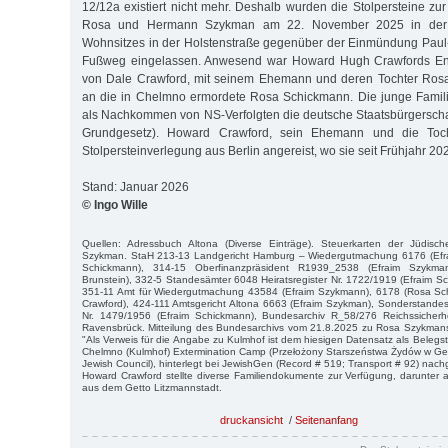
12/12a existiert nicht mehr. Deshalb wurden die Stolpersteine zu
Rosa und Hermann Szykman am 22. November 2025 in der 
Wohnsitzes in der Holstenstraße gegenüber der Einmündung Paul
Fußweg eingelassen. Anwesend war Howard Hugh Crawfords En
von Dale Crawford, mit seinem Ehemann und deren Tochter Rosa.
an die in Chelmno ermordete Rosa Schickmann. Die junge Famili
als Nachkommen von NS-Verfolgten die deutsche Staatsbürgerschaft
Grundgesetz). Howard Crawford, sein Ehemann und die Toc
Stolpersteinverlegung aus Berlin angereist, wo sie seit Frühjahr 20
Stand: Januar 2026
© Ingo Wille
Quellen: Adressbuch Altona (Diverse Einträge). Steuerkarten der Jüdis
Szykman. StaH 213-13 Landgericht Hamburg – Wiedergutmachung 6176 (Efr
Schickmann), 314-15 Oberfinanzpräsident R1939_2538 (Efraim Szykma
Brunstein), 332-5 Standesämter 6048 Heiratsregister Nr. 1722/1919 (Efraim 
351-11 Amt für Wiedergutmachung 43584 (Efraim Szykmann), 6178 (Rosa Sc
Crawford), 424-111 Amtsgericht Altona 6663 (Efraim Szykman), Sonderstandes
Nr. 1479/1956 (Efraim Schickmann), Bundesarchiv R_58/276 Reichssicherh
Ravensbrück. Mitteilung des Bundesarchivs vom 21.8.2025 zu Rosa Szykman
"Als Verweis für die Angabe zu Kulmhof ist dem hiesigen Datensatz als Belegst
Chelmno (Kulmhof) Extermination Camp (Przełożony Starszeństwa Żydów w Get
Jewish Council), hinterlegt bei JewishGen (Record # 519; Transport # 92) nach
Howard Crawford stellte diverse Familiendokumente zur Verfügung, darunter a
aus dem Getto Litzmannstadt.
druckansicht
/
Seitenanfang