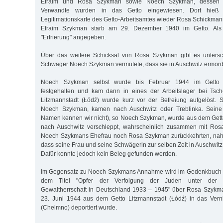
Efraim und Rosa Szykman sowie Noech Szykman, dessen E
Verwandte wurden in das Getto eingewiesen. Dort hieß
Legitimationskarte des Getto-Arbeitsamtes wieder Rosa Schickman
Efraim Szykman starb am 29. Dezember 1940 im Getto. Als
"Erfrierung" angegeben.
Über das weitere Schicksal von Rosa Szykman gibt es unterschi
Schwager Noech Szykman vermutete, dass sie in Auschwitz ermord
Noech Szykman selbst wurde bis Februar 1944 im Getto L
festgehalten und kam dann in eines der Arbeitslager bei Tsc
Litzmannstadt (Łódź) wurde kurz vor der Befreiung aufgelöst. 
Noech Szykman, kamen nach Auschwitz oder Treblinka. Seine
Namen kennen wir nicht), so Noech Szykman, wurde aus dem Gett
nach Auschwitz verschleppt, wahrscheinlich zusammen mit Ro
Noech Szykmans Ehefrau noch Rosa Szykman zurückkehrten, na
dass seine Frau und seine Schwägerin zur selben Zeit in Auschwi
Dafür konnte jedoch kein Beleg gefunden werden.
Im Gegensatz zu Noech Szykmans Annahme wird im Gedenkbuch d
dem Titel "Opfer der Verfolgung der Juden unter der nati
Gewaltherrschaft in Deutschland 1933 – 1945" über Rosa Szykma
23. Juni 1944 aus dem Getto Litzmannstadt (Łódź) in das Vern
(Chelmno) deportiert wurde.