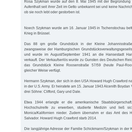
Rosa Szykman wurde auf den 8. Mai 1945 mit der Begründung für
Aufenthalt seit ihrer Zeit im Getto unbekannt sei und keine Nachric
ob sie noch lebt oder gestorben ist.
Noech Szykman wurde am 16. Januar 1945 in Tschenstochau befre
Krieg in Brüssel.
Das 88 qm große Grundstück in der Kleine Johannisstraße
zwangsweise der Hamburgischen Grundstücksverwaltungsgesells
und wurde im August/September 1941 an die Hansestadt Ha
verkauft. Der Verkaufserlös wurde zu Gunsten des Deutschen Re
das Grundstück Kleine Roosenstraße 57/59 (heute Paul-Roo
gleicher Weise verfügt.
Hermann Szykman, der sich in den USA Howard Hugh Crawford nan
in der U.S. Army. Er heiratete am 15. Januar 1943 Alcenith Boydan 
drei Söhne: Clifford, Gary und Dale.
Etwa 1944 erlangte er die amerikanische Staatsbürgerschaft.
Hochschulreife zu erwerben, studierte Medizin und ließ si
Monica/Kalifornien nieder. Zudem übernahm er das Amt des H
Salvador. Howard Hugh Crawford starb 2014.
Die langjährige Adresse der Familie Schickmann/Szykman in der 