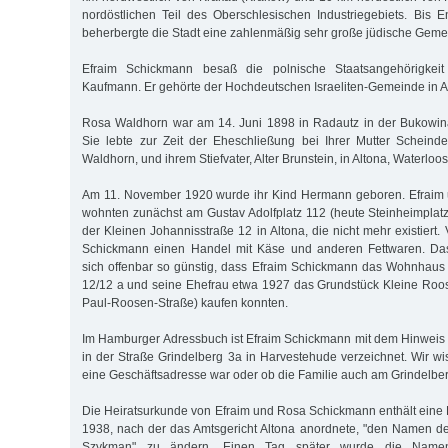
nordöstlichen Teil des Oberschlesischen Industriegebiets. Bis
beherbergte die Stadt eine zahlenmäßig sehr große jüdische Geme
Efraim Schickmann besaß die polnische Staatsangehörigkei
Kaufmann. Er gehörte der Hochdeutschen Israeliten-Gemeinde in A
Rosa Waldhorn war am 14. Juni 1898 in Radautz in der Bukowi
Sie lebte zur Zeit der Eheschließung bei Ihrer Mutter Scheind
Waldhorn, und ihrem Stiefvater, Alter Brunstein, in Altona, Waterloo
Am 11. November 1920 wurde ihr Kind Hermann geboren. Efraim
wohnten zunächst am Gustav Adolfplatz 112 (heute Steinheimplat
der Kleinen Johannisstraße 12 in Altona, die nicht mehr existiert. 
Schickmann einen Handel mit Käse und anderen Fettwaren. Das
sich offenbar so günstig, dass Efraim Schickmann das Wohnhaus
12/12 a und seine Ehefrau etwa 1927 das Grundstück Kleine Roo
Paul-Roosen-Straße) kaufen konnten.
Im Hamburger Adressbuch ist Efraim Schickmann mit dem Hinweis
in der Straße Grindelberg 3a in Harvestehude verzeichnet. Wir wi
eine Geschäftsadresse war oder ob die Familie auch am Grindelbe
Die Heiratsurkunde von Efraim und Rosa Schickmann enthält eine
1938, nach der das Amtsgericht Altona anordnete, "den Namen d
Szykman" zu ändern. Einen Tag später wurde die Name