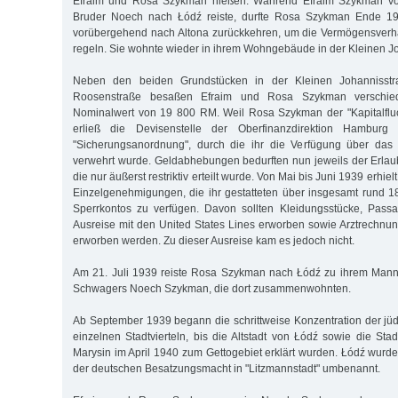
Efraim und Rosa Szykman hießen. Während Efraim Szykman v
Bruder Noech nach Łódź reiste, durfte Rosa Szykman Ende 1
vorübergehend nach Altona zurückkehren, um die Vermögensverhä
regeln. Sie wohnte wieder in ihrem Wohngebäude in der Kleinen J
Neben den beiden Grundstücken in der Kleinen Johannisstr
Roosenstraße besaßen Efraim und Rosa Szykman verschie
Nominalwert von 19 800 RM. Weil Rosa Szykman der "Kapitalfluc
erließ die Devisenstelle der Oberfinanzdirektion Hamburg
"Sicherungsanordnung", durch die ihr die Verfügung über das
verwehrt wurde. Geldabhebungen bedurften nun jeweils der Erlaub
die nur äußerst restriktiv erteilt wurde. Von Mai bis Juni 1939 erh
Einzelgenehmigungen, die ihr gestatteten über insgesamt rund 
Sperrkontos zu verfügen. Davon sollten Kleidungsstücke, Passa
Ausreise mit den United States Lines erworben sowie Arztrechn
erworben werden. Zu dieser Ausreise kam es jedoch nicht.
Am 21. Juli 1939 reiste Rosa Szykman nach Łódź zu ihrem Mann 
Schwagers Noech Szykman, die dort zusammenwohnten.
Ab September 1939 begann die schrittweise Konzentration der jü
einzelnen Stadtvierteln, bis die Altstadt von Łódź sowie die Stad
Marysin im April 1940 zum Gettogebiet erklärt wurden. Łódź wurde
der deutschen Besatzungsmacht in "Litzmannstadt" umbenannt.