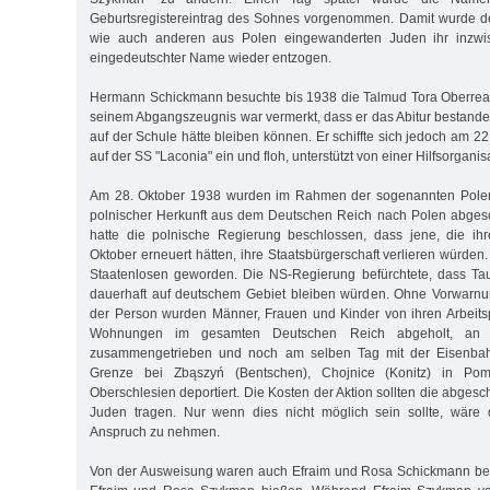
Geburtsregistereintrag des Sohnes vorgenommen. Damit wurde d
wie auch anderen aus Polen eingewanderten Juden ihr inzw
eingedeutschter Name wieder entzogen.
Hermann Schickmann besuchte bis 1938 die Talmud Tora Oberreal
seinem Abgangszeugnis war vermerkt, dass er das Abitur bestanden
auf der Schule hätte bleiben können. Er schiffte sich jedoch am 22.
auf der SS "Laconia" ein und floh, unterstützt von einer Hilfsorganis
Am 28. Oktober 1938 wurden im Rahmen der sogenannten Polen
polnischer Herkunft aus dem Deutschen Reich nach Polen abges
hatte die polnische Regierung beschlossen, dass jene, die ihr
Oktober erneuert hätten, ihre Staatsbürgerschaft verlieren würde
Staatenlosen geworden. Die NS-Regierung befürchtete, dass Ta
dauerhaft auf deutschem Gebiet bleiben würden. Ohne Vorwarn
der Person wurden Männer, Frauen und Kinder von ihren Arbeits
Wohnungen im gesamten Deutschen Reich abgeholt, an v
zusammengetrieben und noch am selben Tag mit der Eisenbah
Grenze bei Zbąszyń (Bentschen), Chojnice (Konitz) in P
Oberschlesien deportiert. Die Kosten der Aktion sollten die abge
Juden tragen. Nur wenn dies nicht möglich sein sollte, wäre 
Anspruch zu nehmen.
Von der Ausweisung waren auch Efraim und Rosa Schickmann betrof