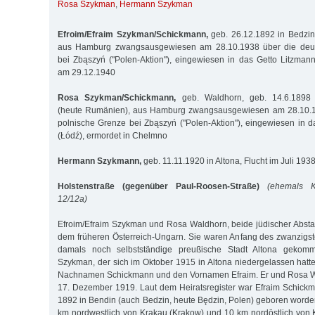
Rosa Szykman
,
Hermann Szykman
Efroim/Efraim Szykman/Schickmann,
geb. 26.12.1892 in Bedzin
aus Hamburg zwangsausgewiesen am 28.10.1938 über die deut
bei Zbąszyń ("Polen-Aktion"), eingewiesen in das Getto Litzmann
am 29.12.1940
Rosa Szykman/Schickmann,
geb. Waldhorn, geb. 14.6.1898 
(heute Rumänien), aus Hamburg zwangsausgewiesen am 28.10.19
polnische Grenze bei Zbąszyń ("Polen-Aktion"), eingewiesen in d
(Łódź), ermordet in Chelmno
Hermann Szykmann,
geb. 11.11.1920 in Altona, Flucht im Juli 193
Holstenstraße (gegenüber Paul-Roosen-Straße)
(ehemals K
12/12a)
Efroim/Efraim Szykman und Rosa Waldhorn, beide jüdischer Abs
dem früheren Österreich-Ungarn. Sie waren Anfang des zwanzigst
damals noch selbstständige preußische Stadt Altona gekomm
Szykman, der sich im Oktober 1915 in Altona niedergelassen hatt
Nachnamen Schickmann und den Vornamen Efraim. Er und Rosa W
17. Dezember 1919. Laut dem Heiratsregister war Efraim Schic
1892 in Bendin (auch Bedzin, heute Będzin, Polen) geboren worden
km nordwestlich von Krakau (Krakow) und 10 km nordöstlich von K