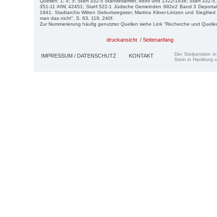
Quellen: 1; 4; 5; StaH 332-5 Standesämter, 9899 und 1322/1938; StaH 332-5
351-11 AfW, 42451; StaH 522-1 Jüdische Gemeinden 992e2 Band 3 Deportati
1941; Stadtarchiv Witten Geburtsregister; Martina Kliner-Lintzen und Siegfri
man das nicht", S. 63, 119, 240f.
Zur Nummerierung häufig genutzter Quellen siehe Link "Recherche und Quelle
druckansicht
/
Seitenanfang
Der Stolperstein i
IMPRESSUM / DATENSCHUTZ
KONTAKT
Stein in Hamburg v