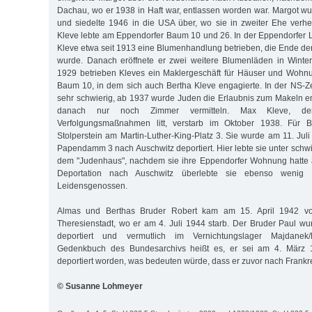
Dachau, wo er 1938 in Haft war, entlassen worden war. Margot w
und siedelte 1946 in die USA über, wo sie in zweiter Ehe verhei
Kleve lebte am Eppendorfer Baum 10 und 26. In der Eppendorfer 
Kleve etwa seit 1913 eine Blumenhandlung betrieben, die Ende der
wurde. Danach eröffnete er zwei weitere Blumenläden in Winter
1929 betrieben Kleves ein Maklergeschäft für Häuser und Woh
Baum 10, in dem sich auch Bertha Kleve engagierte. In der NS-Z
sehr schwierig, ab 1937 wurde Juden die Erlaubnis zum Makeln e
danach nur noch Zimmer vermitteln. Max Kleve, d
Verfolgungsmaßnahmen litt, verstarb im Oktober 1938. Für Be
Stolperstein am Martin-Luther-King-Platz 3. Sie wurde am 11. Jul
Papendamm 3 nach Auschwitz deportiert. Hier lebte sie unter schw
dem "Judenhaus", nachdem sie ihre Eppendorfer Wohnung hatte
Deportation nach Auschwitz überlebte sie ebenso wenig
Leidensgenossen.
Almas und Berthas Bruder Robert kam am 15. April 1942 von
Theresienstadt, wo er am 4. Juli 1944 starb. Der Bruder Paul w
deportiert und vermutlich im Vernichtungslager Majdanek/
Gedenkbuch des Bundesarchivs heißt es, er sei am 4. März
deportiert worden, was bedeuten würde, dass er zuvor nach Frankre
© Susanne Lohmeyer