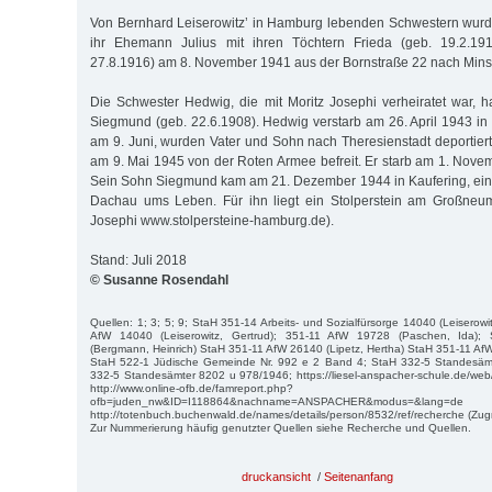
Von Bernhard Leiserowitz’ in Hamburg lebenden Schwestern wur
ihr Ehemann Julius mit ihren Töchtern Frieda (geb. 19.2.19
27.8.1916) am 8. November 1941 aus der Bornstraße 22 nach Minsk
Die Schwester Hedwig, die mit Moritz Josephi verheiratet war, 
Siegmund (geb. 22.6.1908). Hedwig verstarb am 26. April 1943 in
am 9. Juni, wurden Vater und Sohn nach Theresienstadt deportiert
am 9. Mai 1945 von der Roten Armee befreit. Er starb am 1. Nov
Sein Sohn Siegmund kam am 21. Dezember 1944 in Kaufering, ei
Dachau ums Leben. Für ihn liegt ein Stolperstein am Großneu
Josephi www.stolpersteine-hamburg.de).
Stand: Juli 2018
© Susanne Rosendahl
Quellen: 1; 3; 5; 9; StaH 351-14 Arbeits- und Sozialfürsorge 14040 (Leiserow
AfW 14040 (Leiserowitz, Gertrud); 351-11 AfW 19728 (Paschen, Ida)
(Bergmann, Heinrich) StaH 351-11 AfW 26140 (Lipetz, Hertha) StaH 351-11 Af
StaH 522-1 Jüdische Gemeinde Nr. 992 e 2 Band 4; StaH 332-5 Standesäm
332-5 Standesämter 8202 u 978/1946; https://liesel-anspacher-schule.de/web/
http://www.online-ofb.de/famreport.php?
ofb=juden_nw&ID=I118864&nachname=ANSPACHER&modus=&lang=de 
http://totenbuch.buchenwald.de/names/details/person/8532/ref/recherche (Zugri
Zur Nummerierung häufig genutzter Quellen siehe Recherche und Quellen.
druckansicht
/
Seitenanfang