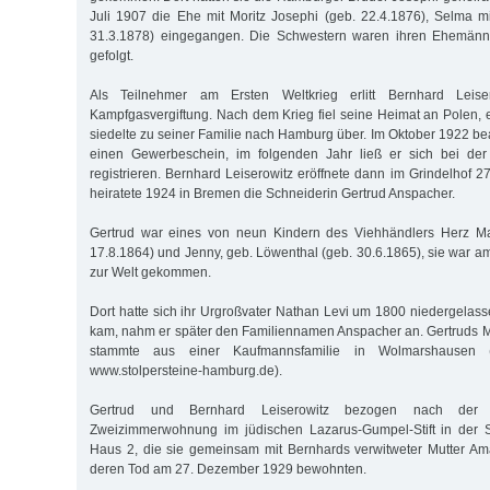
Juli 1907 die Ehe mit Moritz Josephi (geb. 22.4.1876), Selma mi
31.3.1878) eingegangen. Die Schwestern waren ihren Ehemänne
gefolgt.
Als Teilnehmer am Ersten Weltkrieg erlitt Bernhard Leise
Kampfgasvergiftung. Nach dem Krieg fiel seine Heimat an Polen, e
siedelte zu seiner Familie nach Hamburg über. Im Oktober 1922 be
einen Gewerbeschein, im folgenden Jahr ließ er sich bei de
registrieren. Bernhard Leiserowitz eröffnete dann im Grindelhof 
heiratete 1924 in Bremen die Schneiderin Gertrud Anspacher.
Gertrud war eines von neun Kindern des Viehhändlers Herz Ma
17.8.1864) und Jenny, geb. Löwenthal (geb. 30.6.1865), sie war am
zur Welt gekommen.
Dort hatte sich ihr Urgroßvater Nathan Levi um 1800 niedergelas
kam, nahm er später den Familiennamen Anspacher an. Gertruds 
stammte aus einer Kaufmannsfamilie in Wolmarshausen (
www.stolpersteine-hamburg.de).
Gertrud und Bernhard Leiserowitz bezogen nach der 
Zweizimmerwohnung im jüdischen Lazarus-Gumpel-Stift in der S
Haus 2, die sie gemeinsam mit Bernhards verwitweter Mutter Ama
deren Tod am 27. Dezember 1929 bewohnten.