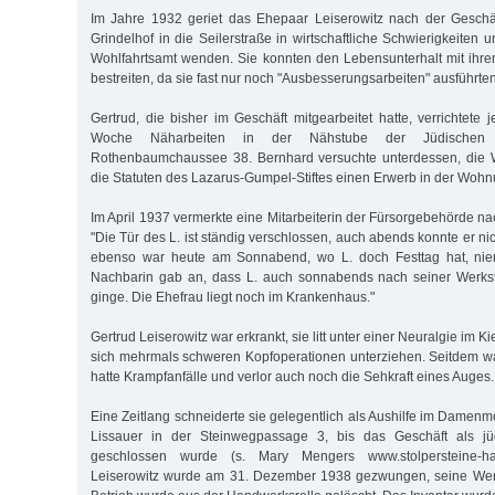
Im Jahre 1932 geriet das Ehepaar Leiserowitz nach der Gesch
Grindelhof in die Seilerstraße in wirtschaftliche Schwierigkeiten
Wohlfahrtsamt wenden. Sie konnten den Lebensunterhalt mit ihr
bestreiten, da sie fast nur noch "Ausbesserungsarbeiten" ausführten
Gertrud, die bisher im Geschäft mitgearbeitet hatte, verrichtete 
Woche Näharbeiten in der Nähstube der Jüdischen
Rothenbaumchaussee 38. Bernhard versuchte unterdessen, die We
die Statuten des Lazarus-Gumpel-Stiftes einen Erwerb in der Wohn
Im April 1937 vermerkte eine Mitarbeiterin der Fürsorgebehörde 
"Die Tür des L. ist ständig verschlossen, auch abends konnte er ni
ebenso war heute am Sonnabend, wo L. doch Festtag hat, ni
Nachbarin gab an, dass L. auch sonnabends nach seiner Werksta
ginge. Die Ehefrau liegt noch im Krankenhaus."
Gertrud Leiserowitz war erkrankt, sie litt unter einer Neuralgie im 
sich mehrmals schweren Kopfoperationen unterziehen. Seitdem wa
hatte Krampfanfälle und verlor auch noch die Sehkraft eines Auges.
Eine Zeitlang schneiderte sie gelegentlich als Aushilfe im Damen
Lissauer in der Steinwegpassage 3, bis das Geschäft als j
geschlossen wurde (s. Mary Mengers www.stolpersteine-ha
Leiserowitz wurde am 31. Dezember 1938 gezwungen, seine Werk