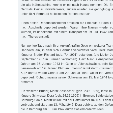
Betrieb wurde aus der Handwerksrolle gelöscht. Das Inventar wurde 
die alte Nähmaschine konnte er mit nach Hause nehmen. Die Eh
Gertruds kleiner Invalidenrente, zudem wurden sie geringfügig au
unterstützt. Bernhard hatte keinen Rentenanspruch.
Einen ersten Deportationsbefehl erhielten die Eheleute für den 11.
nach Auschwitz deportiert werden. Warum ihre Namen wieder von
wurden, ist unbekannt. Mit einem Transport am 19. Juli 1942 ka
nach Theresienstadt.
Nur wenige Tage nach ihrer Ankunft traf im Getto ein weiterer Tr
Hannover ein, in dem sich Gertruds verwitweter Vater Herz Mar
jüngerer Bruder Richard (geb. 7.4.1901) befanden, (die Mutter J
September 1937 in Bremen verstorben). Herz Marcus Anspacher 
Jahren am 16. Januar 1943 im Getto an Altersschwäche, sein S
Leiserowitz am 19. Januar 1943 an Enteritis/Darmkatarrh (Darmen
Kurz darauf wurde Gertrud am 29. Januar 1943 weiter ins Verni
deportiert. Richard musste seiner Schwester am 15. Mai 1944 fol
ermordet.
Ein weiterer Bruder, Moritz Anspacher (geb. 23.5.1889), lebte in
jüngere Schwester Dora (geb. 24.12.1905) in Bremen. Beide starbe
Bernburg/Saale. Moritz wurde mit der Haftnummer 8480 aus dem 
verbracht und starb am 13. März 1942, Dora gehörte zu den Opfe
die in Bernburg am 6. Juni 1942 durch Gas ermordet wurden.