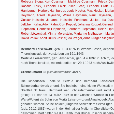
Rebecca Blogg
,
Kurt Cossmann
,
Mathilde Cossmann
,
Frieda Da
Rosalie Falck
,
Leopold Falck
,
Alice Graff
,
Leopold Graff
,
Fl
Hamburger
,
Herbert Hamburger
,
Louis Hecker
,
Max Hecker
,
Maria
Heymann
,
Alfred Heymann
,
Wilma Heymann
,
Paul Heymann
,
Gustav Holstein
,
Johanna Holstein
,
Ferdinand Justus
,
Ida Just
Jettchen Kahn
,
Adolf Kahn
,
Curt Koppel
,
Johanna Koppel
,
Gertrud 
Liepmann
,
Henriette Liepmann
,
Bernhard Liepmann
,
Heinz Lip
Robert Löwenthal
,
Minna Meierstein
,
Marianne Melhausen
,
Marti
David Pollak
,
Adolf Julius Posner
,
Ida Prager
,
Anna Prager
,
Siegmund
Bernhard Leiserowitz,
geb. 13.3.1876 in Wronke/Posen, deporti
Theresienstadt, dort verstorben am 19.1.1943
Gertrud Leiserowitz,
geb. Anspacher, geb. 4.4.1892 in Achim, de
nach Theresienstadt, weiterdeportiert am 29.1.1943 nach Auschwit
Großneumarkt 38
(Schlachterstraße 46/47)
Die kinderlosen Eheleute Gertrud und Bernhard Leiserowi
Schneiderhandwerk erlernt. Sie betrieben eine kleine Werkstatt in
Stadtteil St. Pauli. Bernhard war Schneidermeister und somit 
gefolgt. Er war am 13. März 1876 in der Ortschaft Wronke in P
Warta/Polen) als Sohn von Moritz Leiserowitz und Amalie, geb. Ab
geboren worden. Seine beiden jüngeren Schwestern Selma (geb.
(geb. 29.12.1881) waren in der Heimat der Mutter in Obersitzko (O
gekommen. Dort hatten sie die Hamburger Brüder Josephi geheira