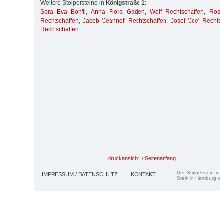
Weitere Stolpersteine in
Königstraße 1
:
Sara Eva Bonfil
,
Anna Flora Gaden
,
Wolf Rechtschaffen
,
Ros
Rechtschaffen
,
Jacob 'Jeannot' Rechtschaffen
,
Josef 'Joe' Recht
Rechtschaffen
druckansicht
/
Seitenanfang
Der Stolperstein i
IMPRESSUM / DATENSCHUTZ
KONTAKT
Stein in Hamburg v