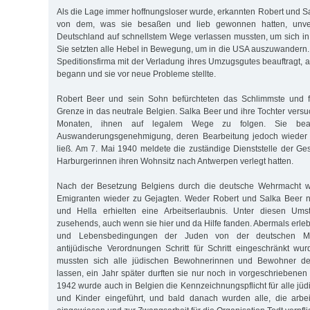
Als die Lage immer hoffnungsloser wurde, erkannten Robert und Sa
von dem, was sie besaßen und lieb gewonnen hatten, unver
Deutschland auf schnellstem Wege verlassen mussten, um sich in 
Sie setzten alle Hebel in Bewegung, um in die USA auszuwandern. 
Speditionsfirma mit der Verladung ihres Umzugsgutes beauftragt, a
begann und sie vor neue Probleme stellte.
Robert Beer und sein Sohn befürchteten das Schlimmste und f
Grenze in das neutrale Belgien. Salka Beer und ihre Tochter vers
Monaten, ihnen auf legalem Wege zu folgen. Sie bea
Auswanderungsgenehmigung, deren Bearbeitung jedoch wieder l
ließ. Am 7. Mai 1940 meldete die zuständige Dienststelle der Ge
Harburgerinnen ihren Wohnsitz nach Antwerpen verlegt hatten.
Nach der Besetzung Belgiens durch die deutsche Wehrmacht w
Emigranten wieder zu Gejagten. Weder Robert und Salka Beer no
und Hella erhielten eine Arbeitserlaubnis. Unter diesen Ums
zusehends, auch wenn sie hier und da Hilfe fanden. Abermals erleb
und Lebensbedingungen der Juden von der deutschen Mili
antijüdische Verordnungen Schritt für Schritt eingeschränkt w
mussten sich alle jüdischen Bewohnerinnen und Bewohner des
lassen, ein Jahr später durften sie nur noch in vorgeschriebene
1942 wurde auch in Belgien die Kennzeichnungspflicht für alle jü
und Kinder eingeführt, und bald danach wurden alle, die arbei