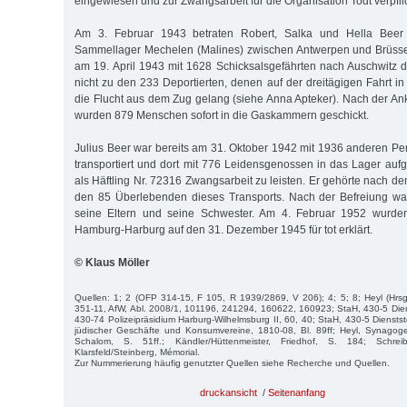
eingewiesen und zur Zwangsarbeit für die Organisation Todt verpflic
Am 3. Februar 1943 betraten Robert, Salka und Hella Beer
Sammellager Mechelen (Malines) zwischen Antwerpen und Brüssel
am 19. April 1943 mit 1628 Schicksalsgefährten nach Auschwitz de
nicht zu den 233 Deportierten, denen auf der dreitägigen Fahrt i
die Flucht aus dem Zug gelang (siehe Anna Apteker). Nach der An
wurden 879 Menschen sofort in die Gaskammern geschickt.
Julius Beer war bereits am 31. Oktober 1942 mit 1936 anderen P
transportiert und dort mit 776 Leidensgenossen in das Lager a
als Häftling Nr. 72316 Zwangsarbeit zu leisten. Er gehörte nach d
den 85 Überlebenden dieses Transports. Nach der Befreiung war
seine Eltern und seine Schwester. Am 4. Februar 1952 wurden
Hamburg-Harburg auf den 31. Dezember 1945 für tot erklärt.
© Klaus Möller
Quellen: 1; 2 (OFP 314-15, F 105, R 1939/2869, V 206); 4; 5; 8; Heyl (Hrsg
351-11, AfW, Abl. 2008/1, 101196, 241294, 160622, 160923; StaH, 430-5 Dien
430-74 Polizeipräsidium Harburg-Wilhelmsburg II, 60, 40; StaH, 430-5 Diensts
jüdischer Geschäfte und Konsumvereine, 1810-08, Bl. 89ff; Heyl, Synagoge,
Schalom, S. 51ff.; Kändler/Hüttenmeister, Friedhof, S. 184; Schreib
Klarsfeld/Steinberg, Mémorial.
Zur Nummerierung häufig genutzter Quellen siehe Recherche und Quellen.
druckansicht
/
Seitenanfang