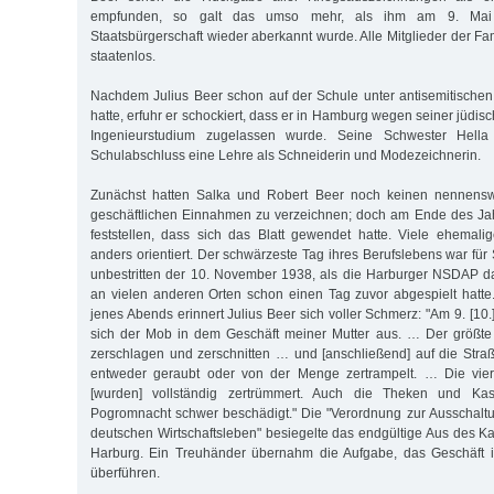
empfunden, so galt das umso mehr, als ihm am 9. Mai
Staatsbürgerschaft wieder aberkannt wurde. Alle Mitglieder der Fa
staatenlos.
Nachdem Julius Beer schon auf der Schule unter antisemitischen
hatte, erfuhr er schockiert, dass er in Hamburg wegen seiner jüdis
Ingenieurstudium zugelassen wurde. Seine Schwester Hell
Schulabschluss eine Lehre als Schneiderin und Modezeichnerin.
Zunächst hatten Salka und Robert Beer noch keinen nennensw
geschäftlichen Einnahmen zu verzeichnen; doch am Ende des Ja
feststellen, dass sich das Blatt gewendet hatte. Viele ehemal
anders orientiert. Der schwärzeste Tag ihres Berufslebens war fü
unbestritten der 10. November 1938, als die Harburger NSDAP d
an vielen anderen Orten schon einen Tag zuvor abgespielt hatt
jenes Abends erinnert Julius Beer sich voller Schmerz: "Am 9. [1
sich der Mob in dem Geschäft meiner Mutter aus. … Der größte 
zerschlagen und zerschnitten … und [anschließend] auf die Stra
entweder geraubt oder von der Menge zertrampelt. … Die vier
[wurden] vollständig zertrümmert. Auch die Theken und Ka
Pogromnacht schwer beschädigt." Die "Verordnung zur Ausschalt
deutschen Wirtschaftsleben" besiegelte das endgültige Aus des Ka
Harburg. Ein Treuhänder übernahm die Aufgabe, das Geschäft in
überführen.