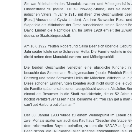
Sie war Mitinhaberin des "Manufakturwaren- und Möbelgeschäfts Jo
Linden­straße 50 (heute: Julius-Ludowieg-Straße), das sie nac
jüdischen Vaters im Jahre 1915 mit ihren drei Geschwistern geer
[Rosa] Abosch und Cywia Linden). Als ihre Schwester Rosa un
Stapelfeld als Mitinhaber der Firma ausschieden, traten Robert 
David Linden die Nachfolge an. Im Jahre 1928 erhielt der Zuwa
deutsche Staatsbürgerschaft.
Am 16.6.1922 freuten Robert und Salka Beer sich über die Geburt 
Jahr später folgte seine Schwester Hella. Die Familie wohnte in der
direkt neben dem Manufakturwaren- und Möbelgeschäft.
Die beiden Geschwister verlebten eine glückliche Kindheit in
besuchte das Stresemann-Realgymnasium (heute: Friedrich-Eber
Postweg und seine Schwester Hella die Mädchen-Mittelschule in d
Diese schönen Erinnerungen konnten auch nicht durch die leidvo
die Familie später erschütterten, ausgelöscht werden. Als Julius B
einmal als Besucher in die Stadt zurückkehrte, die er 52 Jahre v
höchst verbittert verlassen hatte, bekannte er: "You can get a man 
can’t get Harburg out of a man.”
Der 30. Januar 1933 wurde zu einem Wendepunkt im Leben der 
zwei Monate später war auch das Kaufhaus "Geschwister Stapelfeld
dem reichsweiten Boykott betroffen, zu dem die NSDAP aufgeruf
Beer schon die Rückgabe aller Kriegsauszeichnungen als ein