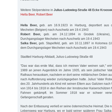
Weitere Stolpersteine in
Julius-Ludowieg-Straße 48 Ecke Kroosw
Hella Beer
,
Robert Beer
Hella Beer,
geb. am 16.9.1923 in Harburg, deportiert aus 
Mechelen (Belgien) nach Auschwitz am 19.4.1943
Robert Beer,
geb. am 24.12.1894 in Grodek (Ukraine), 
Durchgangslager Mechelen nach Auschwitz am 19.4.1943
Salka Beer,
geb. Stapelfeld, geb. am 10.11.1897 in Kolomea (Uk
dem Durchgangslager Mechelen nach Auschwitz am 19.4.1943
Stadtteil Harburg-Altstadt, Julius-Ludowieg-Straße 48
"Das war das erste Mal, dass ich meinen Vater weinen sah," erin
1989 an jenen Augenblick im Jahre 1935, als sein jüdischer Va
Rathaus herauskam, nachdem er dort seine militärischen Orden au
nach Aufforderung wieder zurückgegeben hatte. Julius‘ Vater Rob
des 20. Jahrhunderts als Kind mit seinen Eltern aus Galizien nach
von 1914 bis 1918 in den Reihen der Innsbrucker Kaiserschützen f
Fahnen gekämpft. Im Sommer 1918 war er schwer verwund
Gefangenschaft geraten.
Nach der Entlassung verließ er seine österreichische Heimat. Die 
Lebensweg war Harburg, wo er bald seiner späteren Frau Salka 