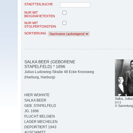
STADTTEILSUCHE
NUR MIT
BIOGRAFIETEXTEN
NUR MIT
STOLPERTONSTEIN
SORTIERUNG
SALKA BEER (GEBORENE
STAPELFELD) * 1896
Julius-Ludowieg-Straße 48 Ecke Kroosweg
(Harburg, Harburg)
HIER WOHNTE
Salka, Juliu
SALKA BEER
(v.l.)
GEB. STAPELFELD
© Sammlung 
JG. 1896
FLUCHT BELGIEN
LAGER MECHELEN
DEPORTIERT 1943
AUSCHWITZ